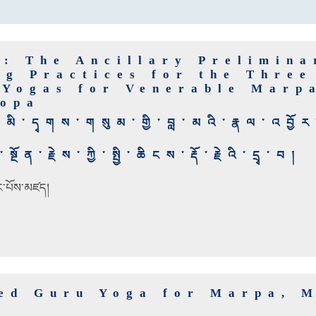
t: The Ancillary Prelimina
ng Practices for the Three
 Yogas for Venerable Marp
opa
་མི་དྭགས་གསུམ་གྱི་བླ་མའི་རྣལ་འབྱོར
སྔོན་རྗེས་ཀྱི་སྤྱི་ཆིངས་རྡོ་རྗེའི་དྲྭ་བ།
ིང་པོས་མཛད།
ed Guru Yoga for Marpa, M