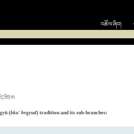
འཚོལ་ཞིབ།
ོད་ཡིག
(6)
gyü (
bka' brgyud
) tradition and its sub-branches: