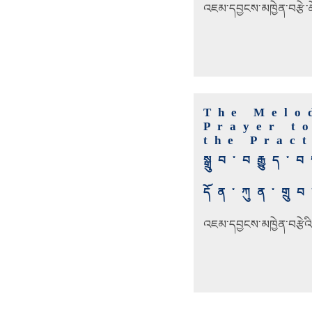
འཇམ་དབྱངས་མཁྱེན་བརྩེ་ཆོས
The Melo
Prayer t
the Prac
སྒྲུབ་བརྒྱུ
དོན་ཀུན་གྲུ
འཇམ་དབྱངས་མཁྱེན་བརྩེའ