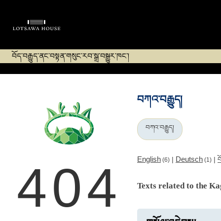
བོད་བརྒྱུད་ནང་བསྟན་གསུང་རབ་སྒྲ་བསྒྱུར་ཁང་།
བཀའ་བརྒྱུད།
བཀའ་བརྒྱུད།
English
Deutsch
|
|
བ
(6)
(1)
404
Texts related to the Ka