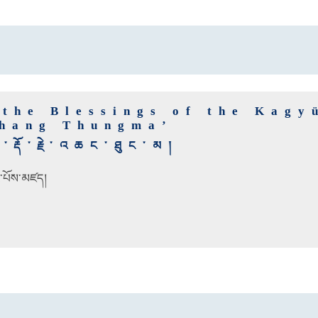
 the Blessings of the Kagy
hang Thungma’
རྡོ་རྗེ་འཆང་ཐུང་མ།
་པོས་མཛད།