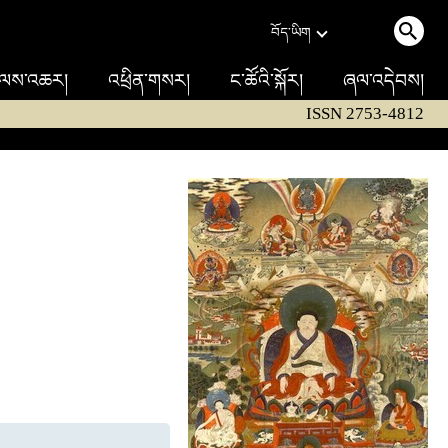
བོད་ཡིག
ལས་འཆར།
འཕྲིན་གསར།
ང་ཚོའི་སྐོར།
ཞལ་འདེབས།
ISSN 2753-4812