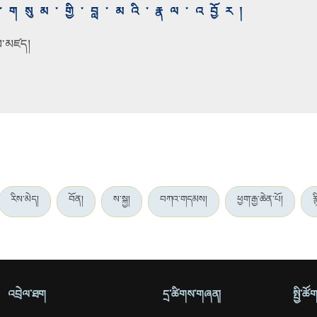
གསུམ་གྱི་བླ་མའི་རྣལ་འབྱོར།
ོས་མཛད།
རིས་མེད།
བོན།
ས་སྐྱ།
བཀའ་གདམས།
ཕྱག་རྒྱ་ཆེན་པོ།
ར
འབྲེལ་ཐག
དྲ་ཚིགས་གཞན།
སྤྱི་ཚ