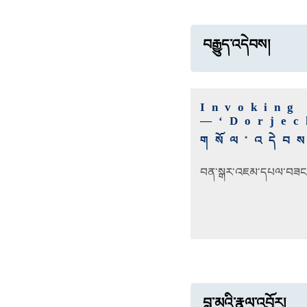
བརྒྱུད་འདེབས།
Invoking
—‘Dorjec
གསོལ་འདེབས་
བན་སྒར་འཇམ་དཔལ་བཟང
བླ་མའི་རྣལ་འབྱོར།