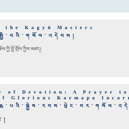
o the Kagyü Masters
སྤྱི་བའི་གསོལ་འདེབས།
་ཀྱི་བློ་གྲོས་ཀྱིས་མཛད།
y of Devotion: A Prayer to
of Glorious Karmapa Incar
ྨ་པའི་སྐྱེས་རབས་ཕྲེང་བར་གསོལ་འད
ྩི།