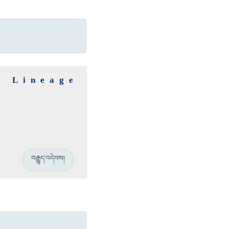
ü Lineage
བརྒྱུད་འདེབས།