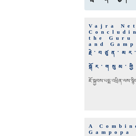
Vajra Ne
Concludi
the Guru
and Gamp
རྗེ་བཙུན་མར
སྐོར་གསུམ་གྱི་
ཇོ་སྐྱབས་པདྨ་འཕྲིན་ལས་སྙ
A Combin
Gampopa