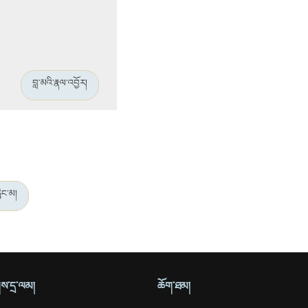
བླ་མའི་རྣལ་འབྱོར།
ྙིང་མ།
ོགས་དྲ་ལམ།
ཆོག་ཐམ།