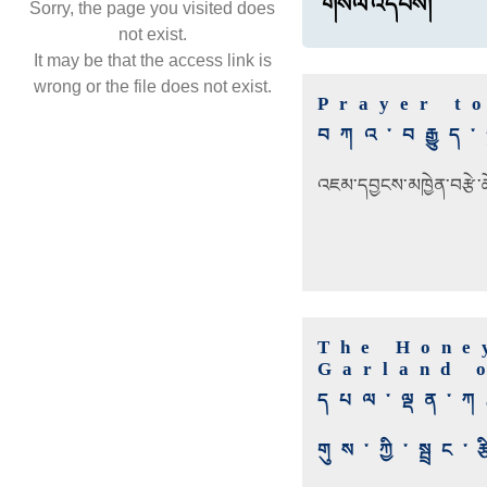
གསོལ་འདེབས།
Sorry, the page you visited does
not exist.
It may be that the access link is
wrong or the file does not exist.
Prayer t
བཀའ་བརྒྱུད་
འཇམ་དབྱངས་མཁྱེན་བརྩེ་ཆོས
The Hone
Garland 
དཔལ་ལྡན་ཀར
གུས་ཀྱི་སྦྲང་ར