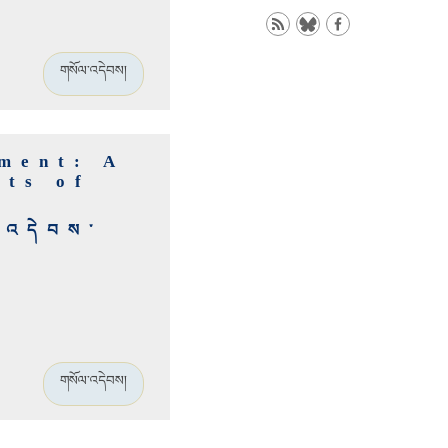
གསོལ་འདེབས།
ment: A
nts of
ལ་འདེབས་
གསོལ་འདེབས།