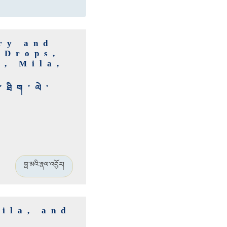
ry and
 Drops,
a, Mila,
་ཐིག་ལེ་
བླ་མའི་རྣལ་འབྱོར།
ila, and