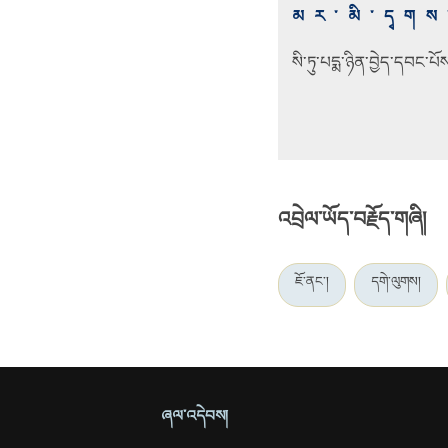
མར་མི་དྭགས་
སི་ཏུ་པདྨ་ཉིན་བྱེད་དབང་པ
འབྲེལ་ཡོད་བརྗོད་གཞི།
ཇོ་ནང་།
དགེ་ལུགས།
ཞལ་འདེབས།