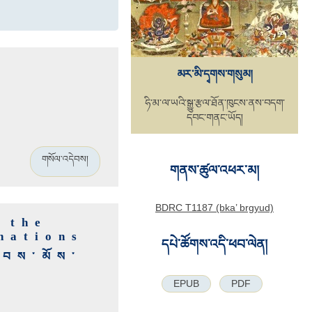
མར་མི་དྭགས་གསུམ།
ཧི་མ་ལ་ཡའི་སྒྱུ་རྩལ་ཐོན་ཁུངས་ནས་བདག་
དབང་གནང་ཡོད།
གསོལ་འདེབས།
གནས་ཚུལ་འཕར་མ།
BDRC T1187 (bka’ brgyud)
 the
nations
དཔེ་ཚོགས་འདི་ཕབ་ལེན།
ེབས་མོས་
EPUB
PDF