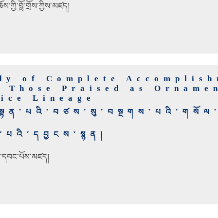
་ཀྱི་བློ་གྲོས་ཀྱིས་མཛད།
dy of Complete Accomplish
o Those Praised as Orname
tice Lineage
ད་བསྟན་པའི་བཙས་སུ་བསྔགས་པའི་གསོ
བ་པའི་དབྱངས་སྙན།
ི་དབང་པོས་མཛད།