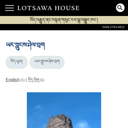
བོད་བརྒྱུད་ནང་བསྟན་གསུང་རབ་སྒྲ་བསྒྱུར་ཁང་།
ISSN 2753-4812
ཡར་ཀླུངས་ཤེལ་བྲག
བོད་ཡུལ།
ཡར་ཀླུངས་ཤེལ་བྲག
English
|
བོད་ཡིག
(1)
(1)