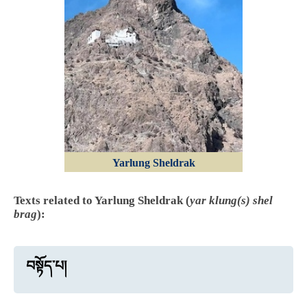
Yarlung Sheldrak
Texts related to Yarlung Sheldrak (
yar klung(s) shel
brag
):
བསྟོད་པ།