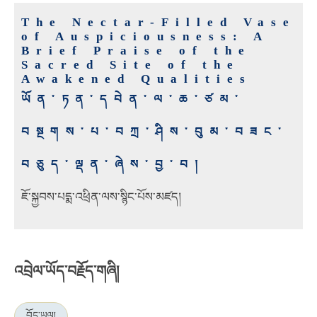
The Nectar-Filled Vase
of Auspiciousness: A
Brief Praise of the
Sacred Site of the
Awakened Qualities
ཡོན་ཏན་དབེན་ལ་ཆ་ཙམ་
བསྔགས་པ་བཀྲ་ཤིས་བུམ་བཟང་
བཅུད་ལྡན་ཞེས་བྱ་བ།
ཇོ་སྐྱབས་པདྨ་འཕྲིན་ལས་སྙིང་པོས་མཛད།
འབྲེལ་ཡོད་བརྗོད་གཞི།
བོད་ཡུལ།