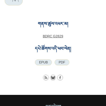
གནས་ཚུལ་འཕར་མ།
BDRC G2829
དཔེ་ཚོགས་འདི་ཕབ་ལེན།
EPUB
PDF