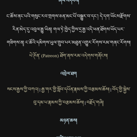
ཞལ་འདེབས།
ང་ཚོས་ནང་པའི་གསུང་རབ་གྲགས་ཅན་མང་པོ་བསྒྱུར་བ་དང་། དེ་དག་ཡོངས་རྫོགས་
རིན་མེད་དུ་འབུལ་རྒྱུ་ཡིན། གལ་ཏེ་ཁྱེད་ཀྱིས་དྲ་རྒྱ་འདི་ཕན་ཐོགས་ཡོད་པར་
གཟིགས་ན། ང་ཚོའི་དམིགས་ཡུལ་གྲུབ་པར་མཐུན་འགྱུར་རོགས་རམ་གནང་རོགས།
པེ་ཊོན་ (Patreon) ཐོག་ནས་རམ་འདེགས་གནོངས།
འབྲེལ་ཐག
སངས་རྒྱས་ཀྱི་བཀའ།
རྒྱ་གར་གྱི་སློབ་དཔོན་རྣམས་ཀྱི་བརྩམས་ཆོས།
བོད་གྱི་སྐྱེས་
|
|
བུ་དམ་པ་རྣམས་ཀྱི་བརྩམས་ཆོས།
བརྗོད་གཞི།
|
མཉན་ཆས།