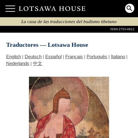
La casa de las traducciones del budismo tibetano
ISSN 2753-4812
Traductores — Lotsawa House
English
Deutsch
Español
Français
Português
Italiano
|
|
|
|
|
|
Nederlands
中文
|