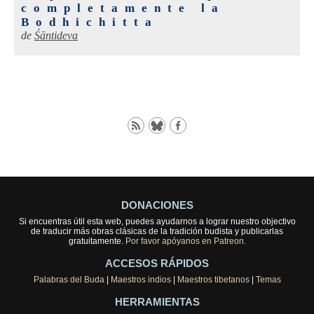
completamente la
Bodhichitta
de
Śāntideva
DONACIONES
Si encuentras útil esta web, puedes ayudarnos a lograr nuestro objectivo
de traducir más obras clásicas de la tradición budista y publicarlas
gratuitamente.
Por favor apóyanos en Patreon.
ACCESOS RÁPIDOS
Palabras del Buda
|
Maestros indios
|
Maestros tibetanos
|
Temas
HERRAMIENTAS