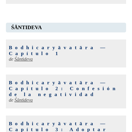
ŚĀNTIDEVA
Bodhicaryāvatāra —
Capítulo 1
de
Śāntideva
Bodhicaryāvatāra —
Capítulo 2: Confesión
de la negatividad
de
Śāntideva
Bodhicaryāvatāra —
Capítulo 3: Adoptar