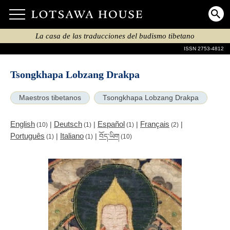
La casa de las traducciones del budismo tibetano
ISSN 2753-4812
Tsongkhapa Lobzang Drakpa
Maestros tibetanos
Tsongkhapa Lobzang Drakpa
English
Deutsch
Español
Français
|
|
|
|
(10)
(1)
(1)
(2)
Português
Italiano
|
|
བོད་ཡིག
(1)
(1)
(10)