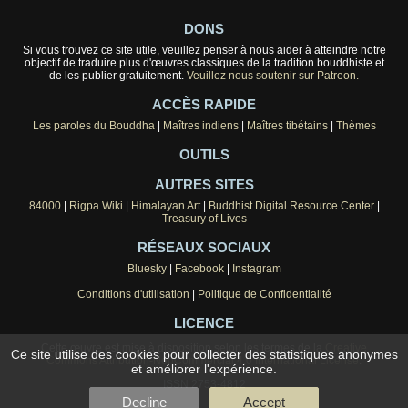
DONS
Si vous trouvez ce site utile, veuillez penser à nous aider à atteindre notre
objectif de traduire plus d'œuvres classiques de la tradition bouddhiste et
de les publier gratuitement.
Veuillez nous soutenir sur Patreon.
ACCÈS RAPIDE
Les paroles du Bouddha
|
Maîtres indiens
|
Maîtres tibétains
|
Thèmes
OUTILS
AUTRES SITES
84000
|
Rigpa Wiki
|
Himalayan Art
|
Buddhist Digital Resource Center
|
Treasury of Lives
RÉSEAUX SOCIAUX
Bluesky
|
Facebook
|
Instagram
Conditions d'utilisation
|
Politique de Confidentialité
LICENCE
Cette œuvre est mise à disposition selon les termes de la
Creative
Ce site utilise des cookies pour collecter des statistiques anonymes
Commons Attribution-NonCommercial 4.0 International License
.
et améliorer l'expérience.
ISSN 2753-4812
Decline
Accept