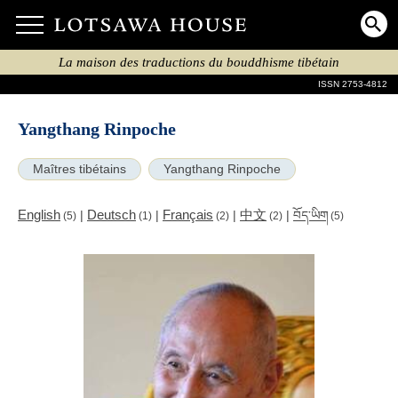
La maison des traductions du bouddhisme tibétain
ISSN 2753-4812
Yangthang Rinpoche
Maîtres tibétains
Yangthang Rinpoche
English
Deutsch
Français
中文
|
|
|
|
བོད་ཡིག
(5)
(1)
(2)
(2)
(5)