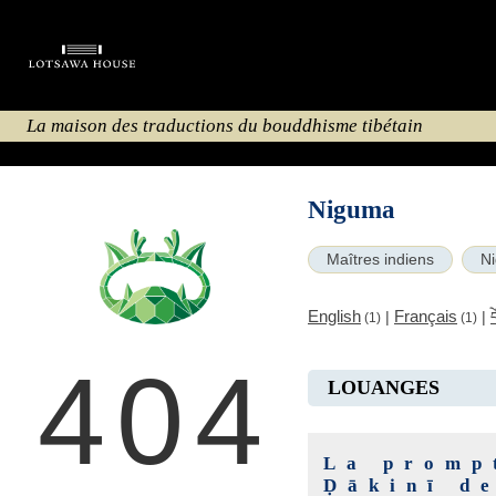
La maison des traductions du bouddhisme tibétain
Niguma
Maîtres indiens
N
English
Français
|
|
(1)
(1)
404
LOUANGES
La promp
Ḍākinī d