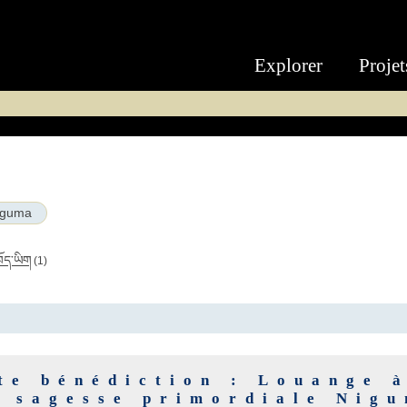
Explorer
Projet
iguma
བོད་ཡིག
(1)
te bénédiction : Louange à
e sagesse primordiale Nig