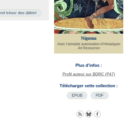
nd trésor des ḍākinī
Niguma
Avec l’aimable autorisation d’Himalayan
Art Resources
Plus d'infos :
Profil auteur sur BDRC (P47)
Télécharger cette collection :
EPUB
PDF