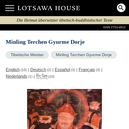
Die Heimat übersetzter tibetisch-buddhistischer Texte
ISSN 2753-4812
Minling Terchen Gyurme Dorje
Tibetische Meister
Minling Terchen Gyurme Dorje
English
Deutsch
Español
Français
|
|
|
|
(10)
(2)
(3)
(3)
Nederlands
|
བོད་ཡིག
(1)
(10)