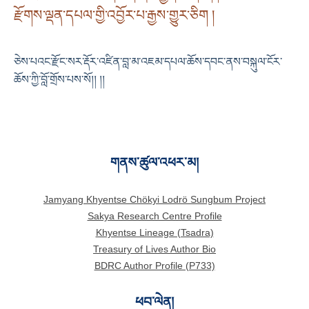
རྫོགས་ལྡན་དཔལ་གྱི་འབྱོར་པ་རྒྱས་གྱུར་ཅིག །
ཅེས་པའང་རྫོང་སར་རྡོར་འཛིན་བླ་མ་འཇམ་དཔལ་ཆོས་དབང་ནས་བསྐུལ་ངོར་
ཆོས་ཀྱི་བློ་གྲོས་པས་སོ།། །།
གནས་ཚུལ་འཕར་མ།
Jamyang Khyentse Chökyi Lodrö Sungbum Project
Sakya Research Centre Profile
Khyentse Lineage (Tsadra)
Treasury of Lives Author Bio
BDRC Author Profile (P733)
ཕབ་ལེན།