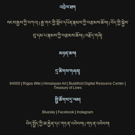
འབྲེལ་ཐག
སངས་རྒྱས་ཀྱི་བཀའ།
རྒྱ་གར་གྱི་སློབ་དཔོན་རྣམས་ཀྱི་བརྩམས་ཆོས།
བོད་གྱི་སྐྱེས་
|
|
བུ་དམ་པ་རྣམས་ཀྱི་བརྩམས་ཆོས།
བརྗོད་གཞི།
|
མཉན་ཆས།
དྲ་ཚིགས་གཞན།
84000
|
Rigpa Wiki
|
Himalayan Art
|
Buddhist Digital Resource Center
|
Treasury of Lives
སྤྱི་ཚོགས་དྲ་ལམ།
Bluesky
|
Facebook
|
Instagram
བེད་སྤྱོད་ཀྱི་ཆ་རྐྱེན་དང་གཏན་འབེབས།
གཏན་འབེབས།
|