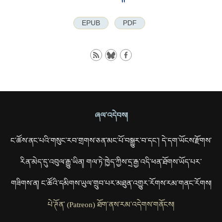
EPUB
PDF
ཞལ་འདེབས།
ང་ཚོས་ནང་པའི་གསུང་རབ་གྲགས་ཅན་མང་པོ་བསྒྱུར་བ་དང་། དེ་དག་ཡོངས་རྫོགས་
རིན་མེད་དུ་འབུལ་རྒྱུ་ཡིན། གལ་ཏེ་ཁྱེད་ཀྱིས་དྲ་རྒྱ་འདི་ཕན་ཐོགས་ཡོད་པར་
གཟིགས་ན། ང་ཚོའི་དམིགས་ཡུལ་གྲུབ་པར་མཐུན་འགྱུར་རོགས་རམ་གནང་རོགས།
པེ་ཊོན་ (Patreon) ཐོག་ནས་རམ་འདེགས་གནོངས།