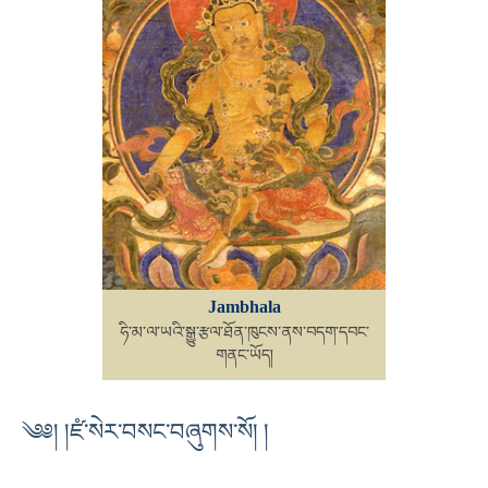
Jambhala
ཧི་མ་ལ་ཡའི་སྒྱུ་རྩལ་ཐོན་ཁུངས་ནས་བདག་དབང་
གནང་ཡོད།
༄༅། །ཛཾ་སེར་བསང་བཞུགས་སོ། །