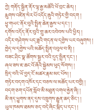
ཀྱེ། གནོད་སྦྱིན་ནོར་ལྷ་རྒྱ་མཚོའི་ཕོ་བྲང་ཆེར། །
རྨུགས་འཛིན་སེར་པོ་འདོད་རྒུའི་གཏེར་གྱི་བདག །
ཕྱྭ་གཡང་ནོར་བུའི་སྤྲིན་ཆེན་རྒྱས་པ་དང་། །
དགོས་འདོད་ནོར་བུའི་གྲུ་ཆར་འབེབས་པའི་ཕྱིར། །
འདིར་གཤེགས་པད་ཟླའི་གདན་ལ་དགྱེས་པར་བཞུགས། །
ཁྱེད་ལ་དགྱེས་པའི་མཆོད་སྤྲིན་འབུལ་བ་ནི། །
བཟང་ཤིང་སྣ་ཚོགས་སྦྱར་བའི་དུད་སྤྲིན་དང་། །
ཞལ་ཟས་ཇ་ཆང་འོ་ཞོའི་སྐྱེམས་ཕུད་སོགས། །
སྲིད་བའི་ཡོ་བྱད་ངོ་མཚར་རྣམ་མང་པོས། །
གཏེར་བདག་འཁོར་དང་བཅས་ལ་མཆོད་པར་བགྱི། །
བདག་ཅག་དཔོན་སློབ་མི་མཐུན་འགལ་རྐྱེན་ཞི། །
མི་ནད་ཕྱུགས་ནད་དུས་འཁྲུགས་རྒྱུན་ཆད་ཅིང་། །
ཡུལ་ཁམས་ཐམས་ཅད་བདེ་ཞིང་སྐྱིད་པ་དང་། །