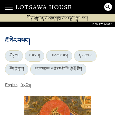
བོད་བརྒྱུད་ནང་བསྟན་གསུང་རབ་སྒྲ་བསྒྱུར་ཁང་།
ISSN 2753-4812
ཛཾ་སེར་བསང་།
ཛཾ་བྷ་ལ།
མཆོད་པ།
བསངས་མཆོད།
ནོར་གཡང་།
བོད་ཀྱི་བླ་མ།
འཇམ་དབྱངས་མཁྱེན་བརྩེ་ཆོས་ཀྱི་བློ་གྲོས།
English
|
བོད་ཡིག