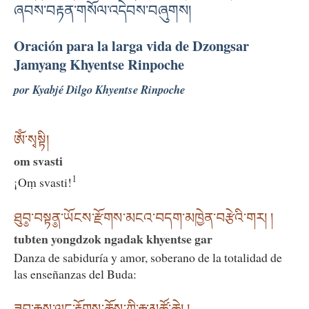
ཞབས་བརྟན་གསོལ་འདེབས་བཞུགས།
Oración para la larga vida de Dzongsar
Jamyang Khyentse Rinpoche
por Kyabjé Dilgo Khyentse Rinpoche
ཨོཾ་སྭསྟི།
om svasti
1
¡Oṃ svasti!
ཐུབ༵་བསྟན༵་ཡོངས་རྫོགས་མངའ་བདག་མཁྱེན་བརྩེའི་གར། །
tubten yongdzok ngadak khyentse gar
Danza de sabiduría y amor, soberano de la totalidad de
las enseñanzas del Buda: