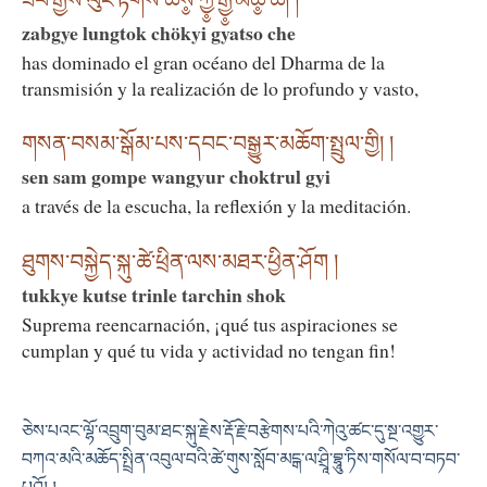
ཟབ་རྒྱས་ལུང་རྟོགས་ཆོས༵་ཀྱི༵་རྒྱ༵་མཚོ༵་ཆེ། །
zabgye lungtok chökyi gyatso che
has dominado el gran océano del Dharma de la
transmisión y la realización de lo profundo y vasto,
གསན་བསམ་སྒོམ་པས་དབང་བསྒྱུར་མཆོག་སྤྲུལ་གྱི། །
sen sam gompe wangyur choktrul gyi
a través de la escucha, la reflexión y la meditación.
ཐུགས་བསྐྱེད་སྐུ་ཚེ་ཕྲིན་ལས་མཐར་ཕྱིན་ཤོག །
tukkye kutse trinle tarchin shok
Suprema reencarnación, ¡qué tus aspiraciones se
cumplan y qué tu vida y actividad no tengan fin!
ཅེས་པའང་ལྷོ་འབྲུག་བུམ་ཐང་སྐུ་རྗེས་རྡོ་རྗེ་བརྩེགས་པའི་ཀེའུ་ཚང་དུ་སྔ་འགྱུར་
བཀའ་མའི་མཆོད་སྤྲིན་འབུལ་བའི་ཚེ་གུས་སློབ་མངྒ་ལ་ཤྲཱི་བྷཱུ་ཏིས་གསོལ་བ་བཏབ་