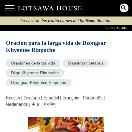
La casa de las traducciones del budismo tibetano
ISSN 2753-4812
Oración para la larga vida de Dzongsar
Khyentse Rinpoche
Oraciones de larga vida
Maestros tibetanos
Dilgo Khyentse Rimpoché
Dzongsar Khyentse Rinpoche
English
Deutsch
Español
Français
Português
|
|
|
|
|
Nederlands
中文
|
|
བོད་ཡིག