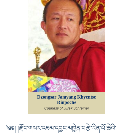
Dzongsar Jamyang Khyentse
Rinpoche
Courtesy of Jurek Schreiner
༄༅། །རྫོང་གསར་འཇམ་དབྱང་མཁྱེན་བརྩེ་རིན་པོ་ཆེའི་