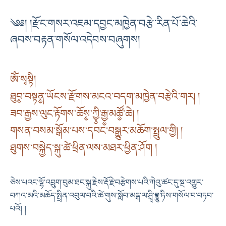
༄༅། །རྫོང་གསར་འཇམ་དབྱང་མཁྱེན་བརྩེ་རིན་པོ་ཆེའི་
ཞབས་བརྟན་གསོལ་འདེབས་བཞུགས།
ཨོཾ་སྭསྟི།
ཐུབ༵་བསྟན༵་ཡོངས་རྫོགས་མངའ་བདག་མཁྱེན་བརྩེའི་གར། །
ཟབ་རྒྱས་ལུང་རྟོགས་ཆོས༵་ཀྱི༵་རྒྱ༵་མཚོ༵་ཆེ། །
གསན་བསམ་སྒོམ་པས་དབང་བསྒྱུར་མཆོག་སྤྲུལ་གྱི། །
ཐུགས་བསྐྱེད་སྐུ་ཚེ་ཕྲིན་ལས་མཐར་ཕྱིན་ཤོག །
ཅེས་པའང་ལྷོ་འབྲུག་བུམ་ཐང་སྐུ་རྗེས་རྡོ་རྗེ་བརྩེགས་པའི་ཀེའུ་ཚང་དུ་སྔ་འགྱུར་
བཀའ་མའི་མཆོད་སྤྲིན་འབུལ་བའི་ཚེ་གུས་སློབ་མངྒ་ལ་ཤྲཱི་བྷཱུ་ཏིས་གསོལ་བ་བཏབ་
པའོ། །