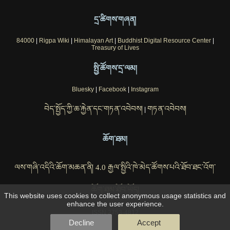
དྲ་ཚིགས་གཞན།
84000
|
Rigpa Wiki
|
Himalayan Art
|
Buddhist Digital Resource Center
|
Treasury of Lives
སྤྱི་ཚོགས་དྲ་ལམ།
Bluesky
|
Facebook
|
Instagram
བེད་སྤྱོད་ཀྱི་ཆ་རྐྱེན་དང་གཏན་འབེབས།
གཏན་འབེབས།
|
ཆོག་ཐམ།
ལས་གཞི་འདིའི་ཆོག་མཆན་ནི། 4.0 རྒྱལ་སྤྱིའི་ཁེ་མེད་ཚོགས་པའི་ཐོབ་ཐང་འོག་
ཆོག་ཐམ་ཐོབ་ཡོད།
This website uses cookies to collect anonymous usage statistics and
enhance the user experience.
ISSN 2753-4812
Decline
Accept