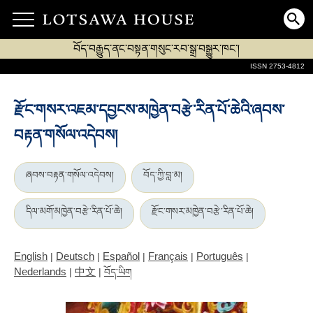
བོད་བརྒྱུད་ནང་བསྟན་གསུང་རབ་སྒྲ་བསྒྱུར་ཁང་།
ISSN 2753-4812
རྫོང་གསར་འཇམ་དབྱངས་མཁྱེན་བརྩེ་རིན་པོ་ཆེའི་ཞབས་
བརྟན་གསོལ་འདེབས།
ཞབས་བརྟན་གསོལ་འདེབས།
བོད་ཀྱི་བླ་མ།
དིལ་མགོ་མཁྱེན་བརྩེ་རིན་པོ་ཆེ།
རྫོང་གསར་མཁྱེན་བརྩེ་རིན་པོ་ཆེ།
English
Deutsch
Español
Français
Português
|
|
|
|
|
Nederlands
中文
|
|
བོད་ཡིག