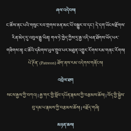
ཞལ་འདེབས།
ང་ཚོས་ནང་པའི་གསུང་རབ་གྲགས་ཅན་མང་པོ་བསྒྱུར་བ་དང་། དེ་དག་ཡོངས་རྫོགས་
རིན་མེད་དུ་འབུལ་རྒྱུ་ཡིན། གལ་ཏེ་ཁྱེད་ཀྱིས་དྲ་རྒྱ་འདི་ཕན་ཐོགས་ཡོད་པར་
གཟིགས་ན། ང་ཚོའི་དམིགས་ཡུལ་གྲུབ་པར་མཐུན་འགྱུར་རོགས་རམ་གནང་རོགས།
པེ་ཊོན་ (Patreon) ཐོག་ནས་རམ་འདེགས་གནོངས།
འབྲེལ་ཐག
སངས་རྒྱས་ཀྱི་བཀའ།
རྒྱ་གར་གྱི་སློབ་དཔོན་རྣམས་ཀྱི་བརྩམས་ཆོས།
བོད་གྱི་སྐྱེས་
|
|
བུ་དམ་པ་རྣམས་ཀྱི་བརྩམས་ཆོས།
བརྗོད་གཞི།
|
མཉན་ཆས།