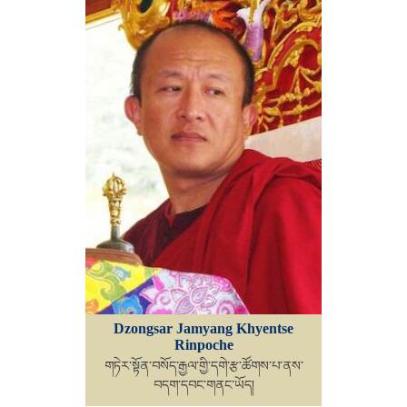
Dzongsar Jamyang Khyentse
Rinpoche
གཏེར་སྟོན་བསོད་རྒྱལ་གྱི་དགེ་རྩ་ཚོགས་པ་ནས་
བདག་དབང་གནང་ཡོད།