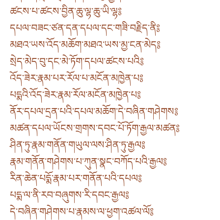
ཚངས་པ་ཚངས་བྱིན་ཆུ་ལྷ་ཆུ་ཡི་ལྷ༔
དཔལ་བཟང་ཙན་དན་དཔལ་དང་གཟི་བརྗིད་ནི༔
མཐའ་ཡས་འོད་མཆོག་མཐའ་ཡས་མྱ་ངན་མེད༔
སྲེད་མེད་བུ་དང་མེ་ཏོག་དཔལ་ཚངས་པའི༔
འོད་ཟེར་རྣམ་པར་རོལ་པ་མངོན་མཁྱེན་པ༔
པདྨའི་འོད་ཟེར་རྣམ་རོལ་མངོན་མཁྱེན་པ༔
ནོར་དཔལ་དྲན་པའི་དཔལ་མཆོག་དེ་བཞིན་གཤེགས༔
མཚན་དཔལ་ཡོངས་གྲགས་དབང་པོ་ཏོག་རྒྱལ་མཚན༔
ཤིན་ཏུ་རྣམ་གནོན་གཡུལ་ལས་ཤིན་ཏུ་རྒྱལ༔
རྣམ་གནོན་གཤེགས་པ་ཀུན་སྣང་བཀོད་པའི་རྒྱལ༔
རིན་ཆེན་པདྨོ་རྣམ་པར་གནོན་པའི་དཔལ༔
པདྨ་ལ་ནི་རབ་བཞུགས་རི་དབང་རྒྱལ༔
དེ་བཞིན་གཤེགས་པ་རྣམས་ལ་ཕྱག་འཚལ་ལོ༔