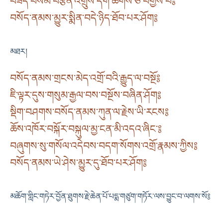
བཟོད་བསམ་བརྩོན་འགྲུས་དགེ་ཚོགས་ཅི་བགྱིས་པ༔
བསོད་ནམས་མྱུར་སྨིན་བདེ་ཉིད་ཐོབ་པར་ཤོག༔
མཐར།
བསོད་ནམས་གྲངས་མེད་འགྲོ་བའི་རྒྱུད་ལ་བསྔོ༔
ཇི་ལྟར་དུས་གསུམ་རྒྱལ་བས་བསྔོས་བཞིན་ཤོག༔
སྡིག་བཤགས་བསོད་ནམས་ཀུན་ལ་རྗེས་ཡི་རངས༔
ཆོས་འཁོར་བསྐོར་བསྐུལ་མྱ་ངན་མི་འདའ་ཞིང་༔
བཞུགས་སུ་གསོལ་འདེབས་བདག་སོགས་འགྲོ་རྣམས་ཀྱིས༔
བསོད་ནམས་ཡེ་ཤེས་མྱུར་དུ་ཐོབ་པར་ཤོག༔
མཆོག་གླིང་གཏེར་བྱོན་ཐུགས་རྗེ་ཆེན་པོ་པདྨ་གཙུག་གཏོར་ལས་བྱུང་བ་ལགས་སོ༔