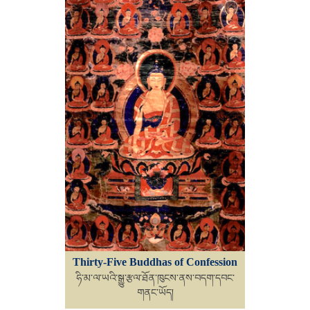
Thirty-Five Buddhas of Confession
ཧི་མ་ལ་ཡའི་སྒྱུ་རྩལ་ཐོན་ཁུངས་ནས་བདག་དབང་
གནང་ཡོད།