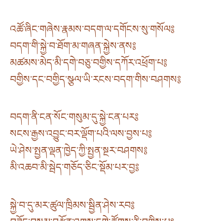
འཚོ་ཞིང་གཞེས་རྣམས་བདག་ལ་དགོངས་སུ་གསོལ༔
བདག་གི་སྐྱེ་བ་ཐོག་མ་གཞན་སྐྱེས་ནས༔
མཚམས་མེད་མི་དགེ་བཅུ་བགྱིས་དཀོར་འཕྲོག་པ༔
བགྱིས་དང་བགྱིད་སྩལ་ཡི་རངས་བདག་གིས་བཤགས༔
བདག་ནི་ངན་སོང་གསུམ་དུ་སྐྱེ་ངན་པར༔
སངས་རྒྱས་འབྱུང་བར་ལྡོག་པའི་ལས་བྱས་པ༔
ཡེ་ཤེས་སྤྱན་ལྡན་ཁྱེད་ཀྱི་སྤྱན་སྔར་བཤགས༔
མི་འཆབ་མི་སྦེད་གཅོད་ཅིང་སྡོམ་པར་བྱ༔
སྐྱེ་བ་དུ་མར་ཚུལ་ཁྲིམས་སྦྱིན་ཤེས་རབ༔