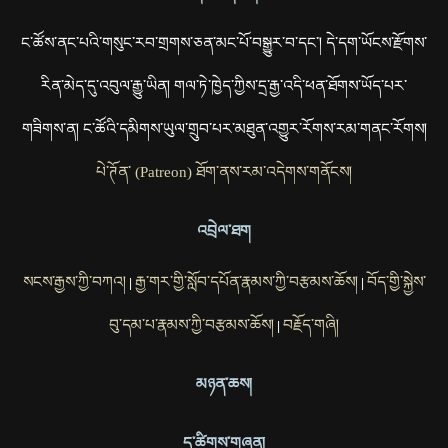
ང་ཚོས་ནང་པའི་གསུང་རབ་གྲགས་ཅན་མང་པོ་བསྒྱུར་བ་དང་། དེ་དག་ཡོངས་རྫོགས་
རིན་མེད་དུ་འབུལ་རྒྱུ་ཡིན། གལ་ཏེ་ཁྱེད་ཀྱིས་དྲ་རྒྱ་འདི་ཕན་ཐོགས་ཡོད་པར་
གཟིགས་ན། ང་ཚོའི་དམིགས་ཡུལ་གྲུབ་པར་མཐུན་འགྱུར་རོགས་རམ་གནང་རོགས།
པེ་ཊོན་ (Patreon) ཐོག་ནས་རམ་འདེགས་གནོངས།
འབྲེལ་ཐག
སངས་རྒྱས་ཀྱི་བཀའ།
རྒྱ་གར་གྱི་སློབ་དཔོན་རྣམས་ཀྱི་བརྩམས་ཆོས།
བོད་གྱི་སྐྱེས་
|
|
བུ་དམ་པ་རྣམས་ཀྱི་བརྩམས་ཆོས།
བརྗོད་གཞི།
|
མཉན་ཆས།
དྲ་ཚིགས་གཞན།