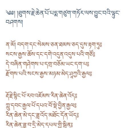
༄༅། །ཐུགས་རྗེ་ཆེན་པོ་པདྨ་གཙུག་གཏོར་ལས་བྱུང་བའི་ལྟུང་
བཤགས།
ན་མོ། བདག་དང་སེམས་ཅན་ཐམས་ཅད་དུས་རྟག་ཏུ༔
སངས་རྒྱས་ཆོས་དང་དགེ་འདུན་འདུས་པའི་གཙོ༔
དེ་བཞིན་གཤེགས་པ་དགྲ་བཅོམ་ཡང་དག་པ༔
རྫོགས་པའི་སངས་རྒྱས་མཉམ་མེད་ཤཱཀྱའི་རྒྱལ༔
རྡོ་རྗེ་སྙིང་པོ་རབ་འཇོམས་རིན་ཆེན་འོད༔
ཀླུ་དབང་རྒྱལ་པོ་དཔའ་བོ་སྡེ་བྱིན་རྒྱལ༔
རིན་ཆེན་མེ་དང་ཟླ་འོད་མཐོང་དོན་ཡོད༔
རིན་ཆེན་ཟླ་བ་དྲི་མེད་དཔལ་གྱི་སྦྱིན༔