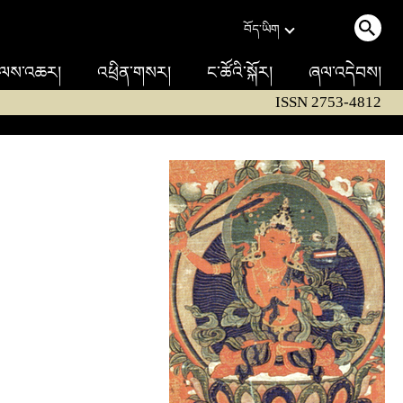
བོད་ཡིག
ལས་འཆར།
འཕྲིན་གསར།
ང་ཚོའི་སྐོར།
ཞལ་འདེབས།
ISSN 2753-4812