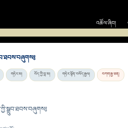
འཚོལ་ཞིབ།
ྒྲུབ་ཐབས་བཞུགས༔
གཏེར་མ།
བོད་ཀྱི་བླ་མ།
གཏེར་སྟོན་བསོད་རྒྱལ།
བཀག་རྒྱ་ཅན།
ྱི་སྒྲུབ་ཐབས་བཞུགས༔