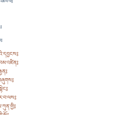
་འཚལ་ལོ༔
ར༔
མ༔
འི་དབྱངས༔
་བམ་འཛིན༔
ྒྱན༔
ླར་བཞུགས༔
སྟེང༔
བར་བ་ལས༔
་ཀུན་གྱི༔
་སྒོ༔