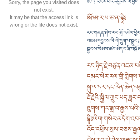
༁ྃ༔ འཇམ་པའི་དབྱངས་ལ་ཕྱག
Sorry, the page you visited does
not exist.
ཨོཾ་ཨ་ར་པ་ཙ་ན་དྷཱིཿ
It may be that the access link is
wrong or the file does not exist.
རང་གཞན་ཤེས་རབ་བློ་འཕེལ་ཕྱི
འཇམ་དབྱངས་ཡི་གེ་དྲུག་པ་སྒྲུབ༔
སྐྱབས་སེམས་ཚད་མེད་བཞི་བསྒོ
རང་ཉིད་རྗེ་བཙུན་འཇམ་པ
དམར་སེར་རལ་གྲི་གླེགས
སྐུ་ལ་དར་དང་རིན་ཆེན་བར
རྡོ་རྗེའི་སྐྱིལ་ཀྲུང་པད་ཟ
ཐུགས་ཀར་ཟླ་བ་རྒྱས་པའི་
དྷཱིཿཡིག་གསེར་མདོག་འ
འོད་འཕྲོས་སྲས་བཅས་རྒྱལ
ཤེས་རབ་ཡེ་ཤེས་གཟུངས་ཀྱི