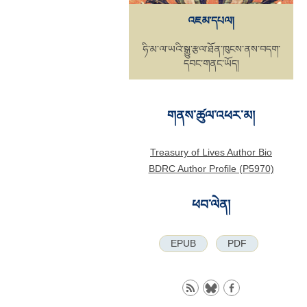
འཇམ་དཔལ།
ཧི་མ་ལ་ཡའི་སྒྱུ་རྩལ་ཐོན་ཁུངས་ནས་བདག་
དབང་གནང་ཡོད།
གནས་ཚུལ་འཕར་མ།
Treasury of Lives Author Bio
BDRC Author Profile (P5970)
ཕབ་ལེན།
EPUB
PDF