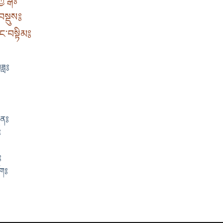
བསྡུས༔
ང་བསྟིམ༔
ཟླ༔
ིན༔
༔
༔
ོག༔