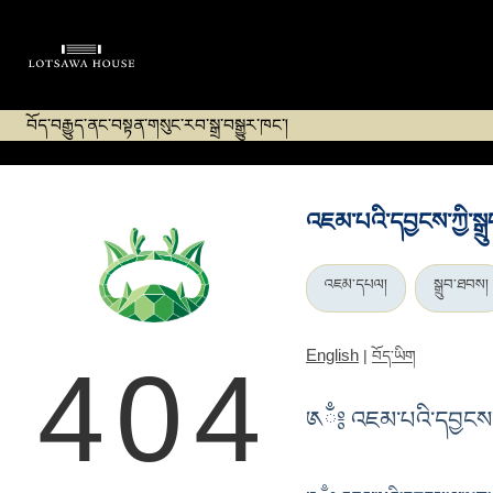
བོད་བརྒྱུད་ནང་བསྟན་གསུང་རབ་སྒྲ་བསྒྱུར་ཁང་།
འཇམ་པའི་དབྱངས་ཀྱི་ས
འཇམ་དཔལ།
སྒྲུབ་ཐབས།
English
|
བོད་ཡིག
404
༁ྃ༔ འཇམ་པའི་དབྱངས་ཀ