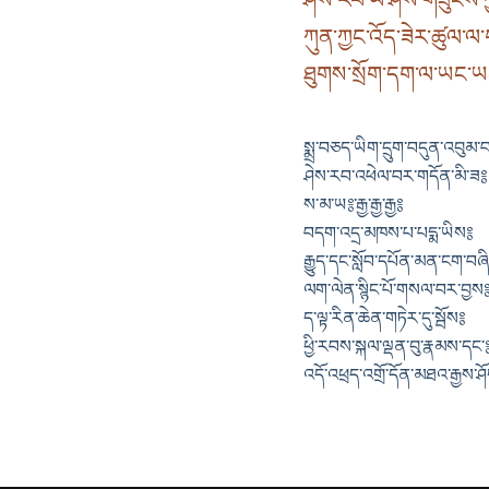
ཀུན་ཀྱང་འོད་ཟེར་ཚུལ་ལ་
ཐུགས་སྲོག་དག་ལ་ཡང་ཡ
སྨྲ་བཅད་ཡིག་དྲུག་བདུན་འབུམ་བ
ཤེས་རབ་འཕེལ་བར་གདོན་མི་ཟ༔
ས་མ་ཡ༔་རྒྱ་རྒྱ་རྒྱ༔
བདག་འདྲ་མཁས་པ་པདྨ་ཡིས༔
རྒྱུད་དང་སློབ་དཔོན་མན་ངག་བཞ
ལག་ལེན་སྙིང་པོ་གསལ་བར་བྱས
ད་ལྟ་རིན་ཆེན་གཏེར་དུ་སྦོས༔
ཕྱི་རབས་སྐལ་ལྡན་བུ་རྣམས་དང་
འདོ་འཕྲད་འགྲོ་དོན་མཐའ་རྒྱས་ཤ