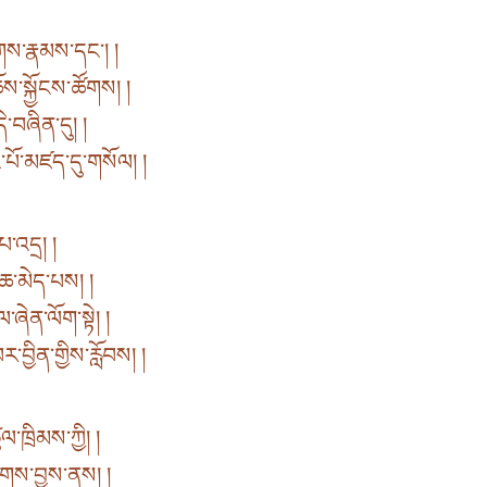
ཚོགས་རྣམས་དང་། །
ཆོས་སྐྱོངས་ཚོགས། །
ི་བཞིན་དུ། །
པོ་མཛད་དུ་གསོལ། །
་པ་འདྲ། །
ཆ་མེད་པས། །
་ཞེན་ལོག་སྟེ། །
ར་བྱིན་གྱིས་རློབས། །
་ཁྲིམས་ཀྱི། །
ེགས་བྱས་ནས། །