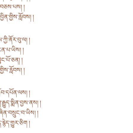
ང་བཅས་པས། །
ན་གྱིས་རློབས། །
ྱི་ནོར་བུ་ལ། །
ངན་པ་ཡིས། །
སྙིང་པོ་ཅན། །
་གྱིས་རློབས། །
སློབ་དཔོན་ལས། །
ྱུད་སྨིན་བྱས་ནས། །
ན་བསྲུང་བ་ཡིས། །
་རྙེད་གྱུར་ཅིག །