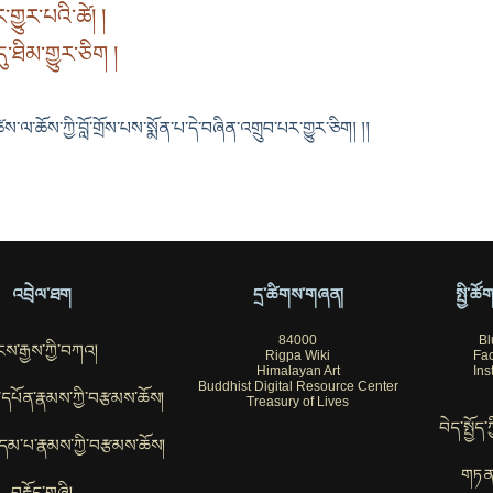
ྱུར་པའི་ཚེ། །
ུ་ཐིམ་གྱུར་ཅིག །
ཚེས་ལ་ཆོས་ཀྱི་བློ་གྲོས་པས་སྨོན་པ་དེ་བཞིན་འགྲུབ་པར་གྱུར་ཅིག། །།
འབྲེལ་ཐག
དྲ་ཚིགས་གཞན།
སྤྱི་ཚ
84000
Bl
ས་རྒྱས་ཀྱི་བཀའ།
Rigpa Wiki
Fa
Himalayan Art
Ins
Buddhist Digital Resource Center
ོབ་དཔོན་རྣམས་ཀྱི་བརྩམས་ཆོས།
Treasury of Lives
བེད་སྤྱོད་
་བུ་དམ་པ་རྣམས་ཀྱི་བརྩམས་ཆོས།
གཏན
བརྗོད་གཞི།