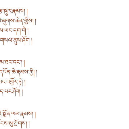
ྩ་སྦུར་རྣམས། །
་ཞུགས་ཆེན་གྱིས། །
ས་ཡང་དག་གི །
ེད་གསལ་ནུས་ཤོག །
རྣམ་ཐར་དང་། །
དཔོན་ཆེ་རྣམས་ཀྱི། །
་འབྱོར་ཏེ། །
ེད་པར་ཤོག །
ི་སྨོན་ལམ་རྣམས། །
ངས་སུ་རྫོགས། །