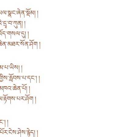
ལ་སྣང་ཞེན་སྡོམ། །
་དྲྭ་བ་ཀུན། །
འོད་གསལ་དུ། །
་ཆེན་མཐར་སོན་ཤོག །
མ་པ་ཡིས། །
ྱིས་རློབས་པ་དང་། །
་མཁའ་ཆེན་པོ། །
མ་རྟོགས་པར་ཤོག །
ང་། །
ར་ངེས་ཤེས་རྙེད། །