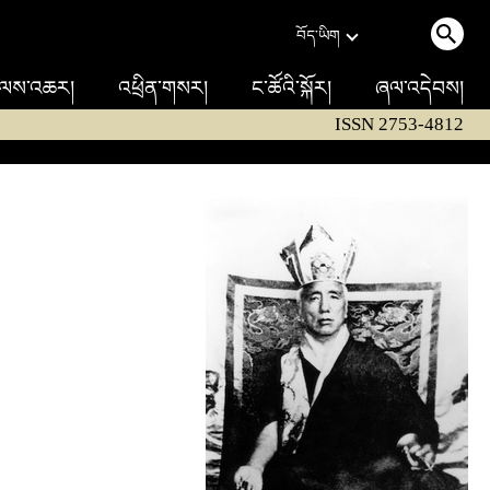
བོད་ཡིག
ལས་འཆར།
འཕྲིན་གསར།
ང་ཚོའི་སྐོར།
ཞལ་འདེབས།
ISSN 2753-4812