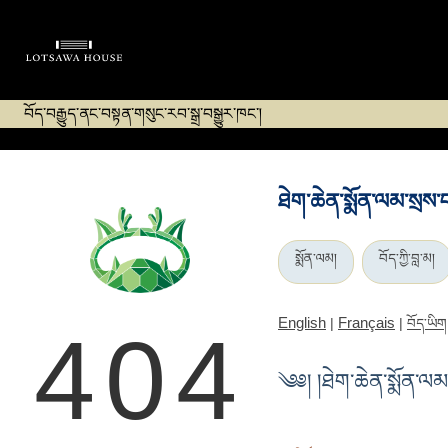
བོད་བརྒྱུད་ནང་བསྟན་གསུང་རབ་སྒྲ་བསྒྱུར་ཁང་།
ཐེག་ཆེན་སྨོན་ལམ་སྲས་བ
སྨོན་ལམ།
བོད་ཀྱི་བླ་མ།
English
Français
|
|
བོད་ཡིག
404
༄༅། །ཐེག་ཆེན་སྨོན་ལམ་