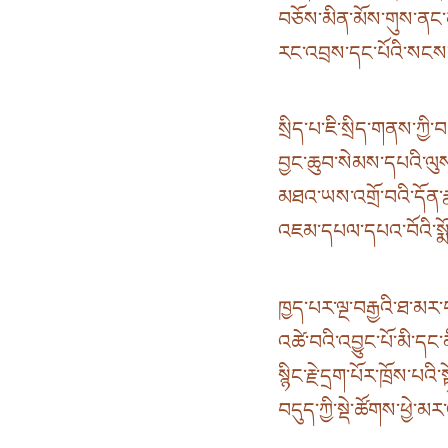
བཅོས་མིན་མོས་གུས་ནང་ནས
རང་འབྲས་དང་པོའི་སངས་ར
སྲིད་པ་ཇི་སྲིད་གནས་ཀྱི་བ
བྱང་ཆུབ་སེམས་དཔའི་ལུ
མཐའ་ཡས་འགྲོ་བའི་དོན་རྣ
འཇམ་དཔལ་དཔའ་བོའི་སྨོ
ཁྱད་པར་ལྔ་བརྒྱའི་ཐ་མར་བ
འཚེ་བའི་འབྱུང་པོ་མི་དང་
སྙིང་རྗེ་དྲག་པོར་ཁྲོས་པའི
བདུད་ཀྱི་སྡེ་ཚོགས་ཕྱེ་མར