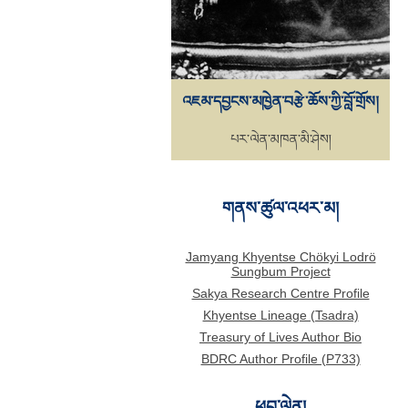
འཇམ་དབྱངས་མཁྱེན་བརྩེ་ཆོས་ཀྱི་བློ་གྲོས།
པར་ལེན་མཁན་མི་ཤེས།
གནས་ཚུལ་འཕར་མ།
Jamyang Khyentse Chökyi Lodrö
Sungbum Project
Sakya Research Centre Profile
Khyentse Lineage (Tsadra)
Treasury of Lives Author Bio
BDRC Author Profile (P733)
ཕབ་ལེན།