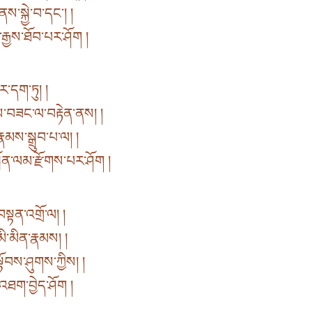
་སྐྱེ་བ་དང་། །
ྒྱས་ཐོབ་པར་ཤོག །
ར་དག་ཏུ། །
ས་བཟང་ལ་བརྟེན་ནས། །
མས་སྒྲུབ་པ་ལ། །
ན་ལམ་རྫོགས་པར་ཤོག །
སྟན་འགྲོ་ལ། །
མི་མིན་རྣམས། །
་སྟོབས་ཤུགས་ཀྱིས། །
་འཐག་བྱེད་ཤོག །