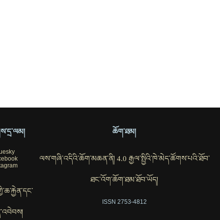
ོགས་དྲ་ལམ།
ཆོག་ཐམ།
uesky
ལས་གཞི་འདིའི་ཆོག་མཆན་ནི། 4.0 རྒྱལ་སྤྱིའི་ཁེ་མེད་ཚོགས་པའི་ཐོབ་
cebook
tagram
ཐང་འོག་ཆོག་ཐམ་ཐོབ་ཡོད།
ཀྱི་ཆ་རྐྱེན་དང་
ISSN 2753-4812
་འབེབས།