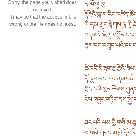
Sorry, the page you visited does
ན་མོ་གུ་རུ།
not exist.
རྡོ་རྗེའི་བླ་མ་རིག་འཛིན་
It may be that the access link is
ཡི་དམ་གྲུབ་སྟེགས་ཌཱ་ཀཱི་
wrong or the file does not exist.
བདག་གི་ཇི་ལྟར་སྨོན་པ་འད
རྣམ་དག་འགྲུབ་པའི་དཔང་
ཚེ་འདི་མི་རྟག་རྩ་རྩེའི་ཟིལ
དོ་ནུབ་སང་ཡང་ནམ་འཆི་
སྲིད་པའི་ཕུན་ཚོགས་ཀུན་ལ
ངེས་འབྱུང་གཏིང་ནས་སྐྱེ་བ
ཐར་པའི་ལམ་གྱི་གཞི་མ་ཚུལ
ས་གཞི་གཙང་མ་བྱི་དོར་ལ