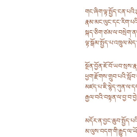
གང་ཞིག་ལྟ་སྤྱོད་ངན་པའི་ར
རྣམ་མང་ལུང་དང་རིག་པའི
སྐད་ཅིག་ཙམ་ལ་བསྲེག་ན
ལྟ་སྒོམ་སྤྱོད་པ་འཁྲུལ་མ
སྔོན་བྱོན་ཇོ་བོ་ཡབ་སྲས་
ཕྱག་རྫོགས་གྲུབ་པའི་སློབ་
མཛད་པ་ཇི་སྙེད་ཀུན་ལ་དབང
རྒྱལ་བའི་བསྟན་ལ་བྱ་བ་བྱ
མདོར་ན་བྱང་ཆུབ་སྤྱོད་པའ
མ་ལུས་བདག་གི་རྒྱུད་ལ་ཡོ