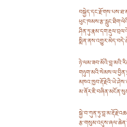
བསྐྱེད་དང་རྫོགས་པས་ཐ་མ
ཕུང་ཁམས་རྩ་རླུང་ཐིག་ལེའི
ཤིན་ཏུ་རྣམ་དག་རྡུལ་བྲལ་
སྨིན་ནས་འགྱུར་མེད་བདེ
ཉེ་ལམ་ཟབ་མོའི་བླ་མའི་རི
གཉུག་མའི་སེམས་ལ་བྱིན་ག
མཁའ་ཁྱབ་རྡོ་རྗེའི་ཡེ་ཤེས
མ་ནོར་ཇི་བཞིན་མངོན་སུ
སྐྱེ་བ་ཀུན་ཏུ་བླ་མ་རྡོ་རྗེ་འཆ
རྩ་གསུམ་འདུས་ཞལ་ཆེན་པོ