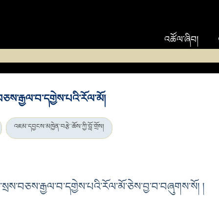
འཚོལ་ཞིབ།
ཅས་རྒྱལ་བ་དགྱེས་པའི་རོལ་མོ།
འཇམ་དབྱངས་མཁྱེན་བརྩེ་ཆོས་ཀྱི་བློ་གྲོས།
སྲས་བཅས་རྒྱལ་བ་དགྱེས་པའི་རོལ་མོ་ཅེས་བྱ་བ་བཞུགས་སོ། །