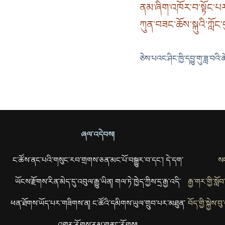
ནམ་ཞིག་འཁོར་བ་སྟོང་པར་ག
ཀུན་བཟང་ཆོས་སྐུའི་ཀློང་ད
ཅེས་པའང་ཤིང་ཁྱི་དབྱུ་གུ་ཟླ་བའི་
ཞལ་འདེབས།
ང་ཚོས་ནང་པའི་གསུང་རབ་གྲགས་ཅན་མང་པོ་བསྒྱུར་བ་དང་། དེ་དག་
སང
ཡོངས་རྫོགས་རིན་མེད་དུ་འབུལ་རྒྱུ་ཡིན། གལ་ཏེ་ཁྱེད་ཀྱིས་དྲ་རྒྱ་འདི་
རྒྱ་གར་གྱི་སླ
ཕན་ཐོགས་ཡོད་པར་གཟིགས་ན། ང་ཚོའི་དམིགས་ཡུལ་གྲུབ་པར་མཐུན་
བོད་གྱི་སྐྱེས
འགྱུར་རོགས་རམ་གནང་རོགས།