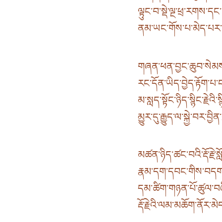
ལྟུང་བ་སྡེ་ལྔ་ཕྲ་རགས་ད
ནམ་ཡང་གོས་པ་མེད་པར་བྱི
གཞན་ཕན་བྱང་ཆུབ་སེམས་ཀ
རང་དོན་ཡིད་བྱེད་རྟོག་པ་
མ་སླད་སྟོང་ཉིད་སྙིང་རྗེའི་
མྱུར་དུ་རྒྱུད་ལ་སྐྱེ་བར་བྱིན
མཚན་ཉིད་ཚང་བའི་རྡོ་རྗེ་
རྣམ་དག་དབང་གིས་བདག་རྒ
དམ་ཚིག་གཉན་པོ་ཚུལ་བཞི
རྡོ་རྗེའི་ལམ་མཆོག་ནོར་མེད