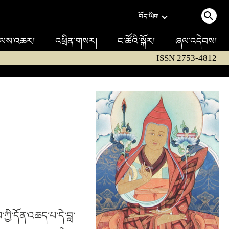
བོད་ཡིག
ལས་འཆར།
འཕྲིན་གསར།
ང་ཚོའི་སྐོར།
ཞལ་འདེབས།
ISSN 2753-4812
ཀྱི་དོན་འཆད་པ་དེ་བླ་