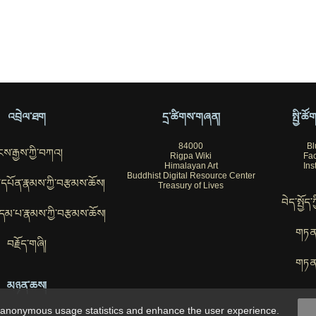
འབྲེལ་ཐག
དྲ་ཚིགས་གཞན།
སྤྱི་ཚ
84000
Bl
ས་རྒྱས་ཀྱི་བཀའ།
Rigpa Wiki
Fa
Himalayan Art
Ins
Buddhist Digital Resource Center
ོབ་དཔོན་རྣམས་ཀྱི་བརྩམས་ཆོས།
Treasury of Lives
བེད་སྤྱོད་
་བུ་དམ་པ་རྣམས་ཀྱི་བརྩམས་ཆོས།
གཏན
བརྗོད་གཞི།
གཏན
མཉན་ཆས།
t anonymous usage statistics and enhance the user experience.