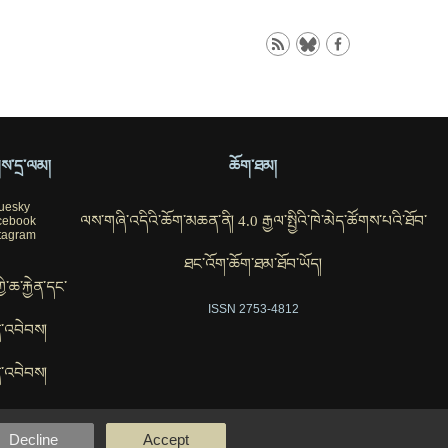
ོགས་དྲ་ལམ།
ཆོག་ཐམ།
uesky
ལས་གཞི་འདིའི་ཆོག་མཆན་ནི། 4.0 རྒྱལ་སྤྱིའི་ཁེ་མེད་ཚོགས་པའི་ཐོབ་
cebook
tagram
ཐང་འོག་ཆོག་ཐམ་ཐོབ་ཡོད།
ཀྱི་ཆ་རྐྱེན་དང་
ISSN 2753-4812
་འབེབས།
་འབེབས།
Decline
Accept