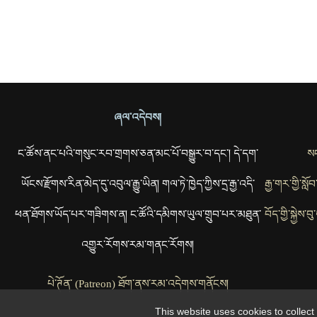
ཞལ་འདེབས།
ང་ཚོས་ནང་པའི་གསུང་རབ་གྲགས་ཅན་མང་པོ་བསྒྱུར་བ་དང་། དེ་དག་
སང
ཡོངས་རྫོགས་རིན་མེད་དུ་འབུལ་རྒྱུ་ཡིན། གལ་ཏེ་ཁྱེད་ཀྱིས་དྲ་རྒྱ་འདི་
རྒྱ་གར་གྱི་སླ
ཕན་ཐོགས་ཡོད་པར་གཟིགས་ན། ང་ཚོའི་དམིགས་ཡུལ་གྲུབ་པར་མཐུན་
བོད་གྱི་སྐྱེས
འགྱུར་རོགས་རམ་གནང་རོགས།
པེ་ཊོན་ (Patreon) ཐོག་ནས་རམ་འདེགས་གནོངས།
This website uses cookies to collec