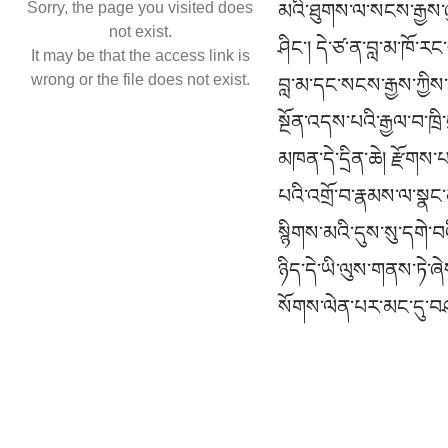
Sorry, the page you visited does
མའི་ཐུགས་ལ་སངས་རྒྱས་ཞ
not exist.
ཤིང་། དེ་ཙ་ན་བླ་མ་ཁོ་ར
It may be that the access link is
wrong or the file does not exist.
བླ་མ་དང་སངས་རྒྱས་ཀྱིས་
སྔོན་འདས་པའི་རྒྱལ་བ་ཁ
མཁན་དེ་དྲིན་ཆེ། རྫོགས
པའི་འགྲོ་བ་རྣམས་ལ་སྣང་
སྙིགས་མའི་དུས་སུ་དགེ་
ཉིད་དེ་ཡི་ལུས་གནས་ཏེ་
སོགས་ལེན་པར་མང་དུ་བཤད