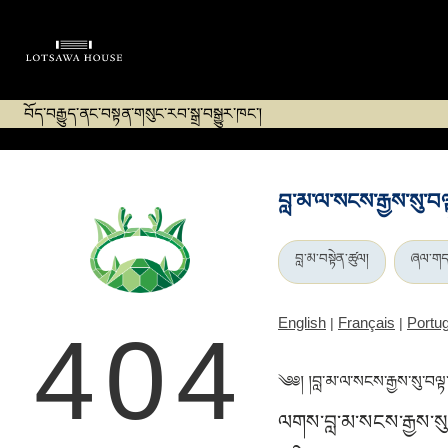
བོད་བརྒྱུད་ནང་བསྟན་གསུང་རབ་སྒྲ་བསྒྱུར་ཁང་།
བླ་མ་ལ་སངས་རྒྱས་སུ་བ
བླ་མ་བསྟེན་ཚུལ།
ཞལ་གད
English
Français
Portu
|
|
404
༄༅། །བླ་མ་ལ་སངས་རྒྱས་སུ་བལ
ལགས་བླ་མ་སངས་རྒྱས་སུ་བ