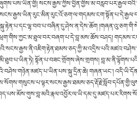
ུགས་པས་ཡིན་གྱི། སངས་རྒྱས་ཀྱིས་བྱིན་གྱིས་མ་བརླབ་པར་རྒྱལ་བའ
ང་སངས་རྒྱས་ཡིན་རུང་མིན་རུང་འོ་ཅག་ལ་གདམས་ངག་སྟོན་པ་དེ་རྒྱལ་བ་
སྐུ་རྟེན་པ་དང་ལྷ་བབ་པ་བཞིན་དུ་ཤེས་ན་དེས་ཆོག །གཞན་འུ་ཅག་གི་
ྲི་ཕྲག་གིས་ཀྱང་མ་ཐུལ་བར་བཞག་པ་དེ་བླ་མས་ཆོས་བཤད། གདམས་ངག་
་པའི་སངས་རྒྱས་ནི་འཇིག་རྟེན་ཐམས་ཅད་ཀྱི་མ་འདྲིས་པའི་མཛའ་བཤེས
མི་ཐུབ་པ་ཡིན་ཏེ། སྟོན་པ་བཟང་གྲོགས་ཞེས་གྲགས། བླ་མ་ནི་ལྟོགས་པའི
བའི་བཤེས་གཉེན་མཛད་པ་ཡིན་པས་སྐུ་དྲིན་ཆེ། གཞན་ཡང་། འདི་ཡི་དོ
ཞེས་སོགས་གསུངས་པ་ལྟར་སངས་རྒྱས་ཐམས་ཅད་རྡོ་རྗེ་སློབ་དཔོན་གྱི
་པས་མོས་གུས་བླ་མའི་རྣལ་འབྱོར་ལ་ཡི་དམ་དུ་མཛད་པར་རིགས་སོ།