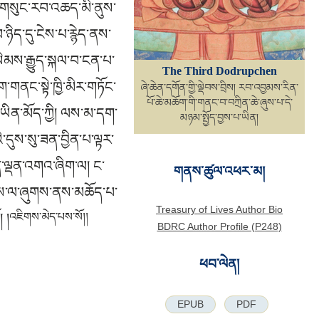
ི་གསུང་རབ་འཆད་མི་ནུས་
ཉིད་དུ་ངེས་པ་རྙེད་ནས་
སེམས་རྒྱུད་སྐལ་བ་ངན་པ་
The Third Dodrupchen
གནང་སྟེ་ཁྱི་མིར་གཏོང་
ཞེ་ཆེན་དགོན་གྱི་ལྡེབས་བྲིས། རབ་འབྱམས་རིན་
པོ་ཆེ་མཆོག་གི་གནང་བ་བཀྲིན་ཆེ་ཞུས་པ་དེ་
་ཡིན་མོད་ཀྱི། ལས་མ་དག་
མཉམ་སྤྱོད་བྱས་པ་ཡིན།
་དུས་སུ་ཟན་བྱིན་པ་ལྟར་
ན་ལྡན་འགའ་ཞིག་ལ། ང་
གནས་ཚུལ་འཕར་མ།
་ལུས་ལ་ཞུགས་ནས་མཆོད་པ་
Treasury of Lives Author Bio
 །
འཇིགས་མེད་པས་སོ།།
BDRC Author Profile (P248)
ཕབ་ལེན།
EPUB
PDF