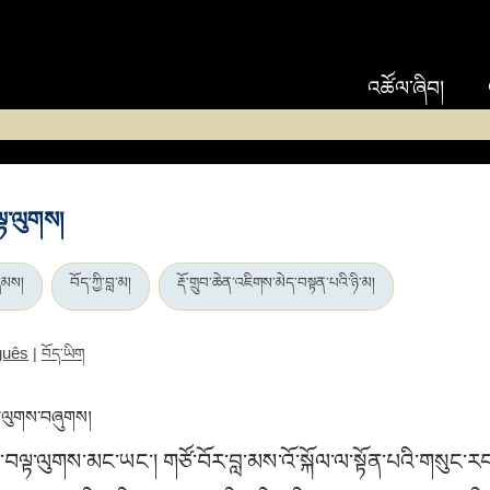
འཚོལ་ཞིབ།
ལྟ་ལུགས།
མས།
བོད་ཀྱི་བླ་མ།
རྡོ་གྲུབ་ཆེན་འཇིགས་མེད་བསྟན་པའི་ཉི་མ།
guês
|
བོད་ཡིག
ྟ་ལུགས་བཞུགས།
ལྟ་ལུགས་མང་ཡང་། གཙོ་བོར་བླ་མས་འོ་སྐོལ་ལ་སྟོན་པའི་གསུང་རབ་