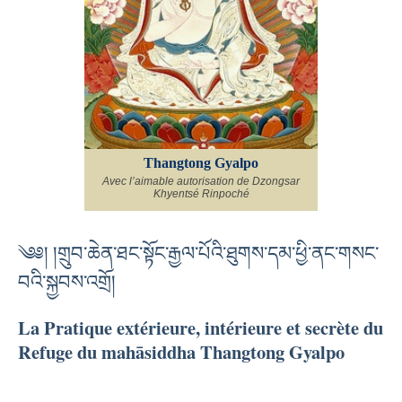
Thangtong Gyalpo
Avec l’aimable autorisation de Dzongsar
Khyentsé Rinpoché
༄༅། །གྲུབ་ཆེན་ཐང་སྟོང་རྒྱལ་པོའི་ཐུགས་དམ་ཕྱི་ནང་གསང་
བའི་སྐྱབས་འགྲོ།
La Pratique extérieure, intérieure et secrète du
Refuge du mahāsiddha Thangtong Gyalpo