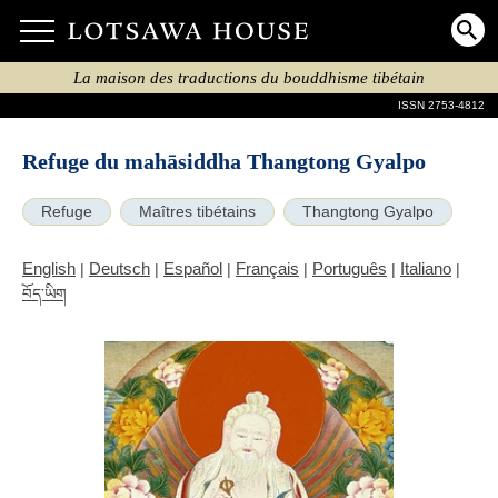
La maison des traductions du bouddhisme tibétain
ISSN 2753-4812
Refuge du mahāsiddha Thangtong Gyalpo
Refuge
Maîtres tibétains
Thangtong Gyalpo
English
Deutsch
Español
Français
Português
Italiano
|
|
|
|
|
|
བོད་ཡིག