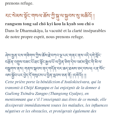
prenons refuge.
རང་སེམས་སྟོང་གསལ་ཆོས་ཀྱི་སྐུ་ལ་སྐྱབས་སུ་མཆིའོ། །
rangsem tong sal chö kyi kou la kyab sou chi o
Dans le Dharmakāya, la vacuité et la clarté inséparables
de notre propre esprit, nous prenons refuge.
ཞེས་སྤྱན་རས་གཟིགས་ཀྱིས་ཆོས་རྗེ་བཀའ་ལྔ་པར་གནང་ནས་འདི་དགེ་སློང་
བརྩོན་འགྲུས་བཟང་པོ་ཐང་སྟོང་རྒྱལ་པོ་ལ་བྱིན་ཅིག་དེས་འཛམ་གླིང་གི་མི་ལ་
བསྒྲགས་ནས། གནས་སྐབས་ནད་གདོན་བར་ཆད་ཐམས་ཅད་བསལ། ངན་སོང་
ལས་སྐྱོབ་པར་བྱེད་དོ་གསུངས་པ་བྱིན་རླབས་ཅན་ནོ། །དགེའོ།། །།
Cette prière porte la bénédiction d’Avalokiteśvara, qui la
transmit à Chöjé Kangapa et lui enjoignit de la donner à
Guélong Tsöndru Zangpo (Thangtong Gyalpo), en
mentionnant que s’il l’enseignait aux êtres de ce monde, elle
dissiperait immédiatement toutes les maladies, les influences
négatives et les obstacles, et protégerait également des