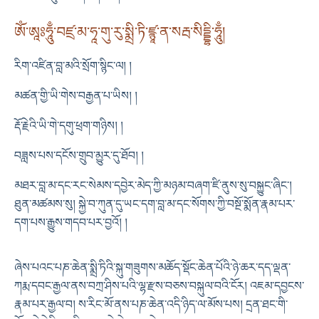
ཨོཾ་ཨཱཿཧཱུྃ་བཛྲ་མ་ཧཱ་གུ་རུ་སྨྲི་ཏི་ཛྙཱ་ན་སརྦ་སིདྡྷི་ཧཱུྃ།
རིག་འཛིན་བླ་མའི་སྲོག་སྙིང་ལ། །
མཚན་གྱི་ཡི་གེས་བརྒྱན་པ་ཡིས། །
རྡོ་རྗེའི་ཡི་གེ་དགུ་ཕྲག་གཉིས། །
བཟླས་པས་དངོས་གྲུབ་མྱུར་དུ་ཐོབ། །
མཐར་བླ་མ་དང་རང་སེམས་དབྱེར་མེད་ཀྱི་མཉམ་བཞག་ཛི་ནུས་སུ་བསྐྱུང་ཞིང་།
ཐུན་མཚམས་སུ། སྐྱེ་བ་ཀུན་དུ་ཡང་དག་བླ་མ་དང་སོགས་ཀྱི་བསྔོ་སྨོན་རྣམ་པར་
དག་པས་རྒྱུས་གདབ་པར་བྱའོ། །
ཞེས་པའང་པཎ་ཆེན་སྨྲི་ཏིའི་སྐུ་གཟུགས་མཆོད་སྡོང་ཆེན་པོའི་ཉེ་ཆར་དད་ལྡན་
ཀརྨ་དབང་རྒྱལ་ནས་བཀྲ་ཤིས་པའི་ལྷ་རྫས་བཅས་བསྐུལ་བའི་ངོར། འཇམ་དབྱངས་
རྣམ་པར་རྒྱལ་བ། ས་རིང་མོ་ནས་པཎ་ཆེན་འདི་ཉིད་ལ་མོས་པས། དྲན་ཐང་གི་