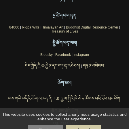
དྲ་ཚིགས་གཞན།
84000
|
Rigpa Wiki
|
Himalayan Art
|
Buddhist Digital Resource Center
|
Treasury of Lives
སྤྱི་ཚོགས་དྲ་ལམ།
Bluesky
|
Facebook
|
Instagram
བེད་སྤྱོད་ཀྱི་ཆ་རྐྱེན་དང་གཏན་འབེབས།
གཏན་འབེབས།
|
ཆོག་ཐམ།
ལས་གཞི་འདིའི་ཆོག་མཆན་ནི། 4.0 རྒྱལ་སྤྱིའི་ཁེ་མེད་ཚོགས་པའི་ཐོབ་ཐང་འོག་
ཆོག་ཐམ་ཐོབ་ཡོད།
This website uses cookies to collect anonymous usage statistics and
enhance the user experience.
ISSN 2753-4812