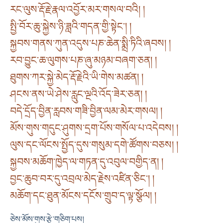
རང་ལུས་རྡོ་རྗེ་རྣལ་འབྱོར་མར་གསལ་བའི། །
སྤྱི་བོར་ཆུ་སྐྱེས་ཉི་ཟླའི་གདན་གྱི་སྟེང་། །
སྐྱབས་གནས་ཀུན་འདུས་པཎ་ཆེན་སྨྲི་ཏིའི་ཞབས། །
རབ་བྱུང་ཆ་ལུགས་པཎ་ཞུ་མཉམ་བཞག་ཅན། །
ཐུགས་ཀར་སྐྱེ་མེད་རྡོ་རྗེའི་ཡི་གེས་མཚན། །
ཤངས་ནས་ཡེ་ཤེས་རླུང་ལྔའི་འོད་ཟེར་ཅན། །
བདེ་དྲོད་བྱིན་རླབས་གཟི་བྱིན་ལམ་མེར་གསལ། །
མོས་གུས་གདུང་ཤུགས་དྲག་པོས་གསོལ་པ་འདེབས། །
ལུས་དང་ལོངས་སྤྱོད་དུས་གསུམ་དགེ་ཚོགས་བཅས། །
སྐྱབས་མཆོག་ཁྱེད་ལ་གཏན་དུ་འབུལ་བགྱིད་ན། །
བྱང་ཆུབ་བར་དུ་འབྲལ་མེད་རྗེས་འཛིན་ཅིང་། །
མཆོག་དང་ཐུན་མོངས་དངོས་གྲུབ་ད་ལྟ་སྩོལ། །
ཅེས་མོས་གུས་རྩེ་གཅིག་པས།