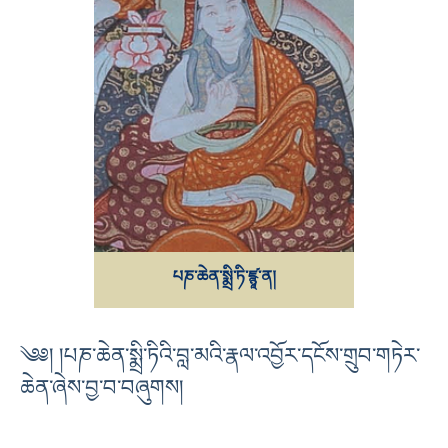
པཎ་ཆེན་སྨྲི་ཏི་ཛྙཱ་ན།
༄༅། །པཎ་ཆེན་སྨྲི་ཏིའི་བླ་མའི་རྣལ་འབྱོར་དངོས་གྲུབ་གཏེར་
ཆེན་ཞེས་བྱ་བ་བཞུགས།