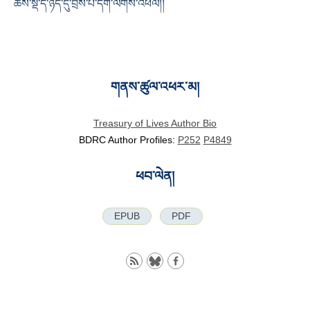
ཆོས་སྡེ་དེ་ཉིད་དུ་བྲིས་པ་དགེ་ལེགས་འཕེལ།།
གནས་ཚུལ་འཕར་མ།
Treasury of Lives Author Bio
BDRC Author Profiles:
P252
P4849
ཕབ་ལེན།
EPUB
PDF