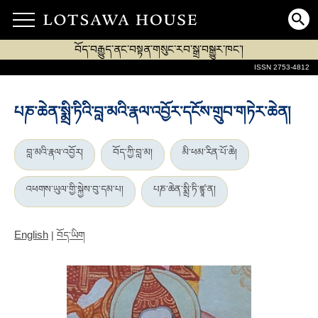
བོད་བརྒྱུད་ནང་བསྟན་གསུང་རབ་སྒྲ་བསྒྱུར་ཁང་།
ISSN 2753-4812
པཎ་ཆེན་སྨྲི་ཏིའི་བླ་མའི་རྣལ་འབྱོར་དངོས་གྲུབ་གཏེར་ཆེན།
བླ་མའི་རྣལ་འབྱོར།
བོད་ཀྱི་བླ་མ།
མི་ཕམ་རིན་པོ་ཆེ།
འཕགས་ཡུལ་གྱི་སྐྱེས་བུ་དམ་པ།
པཎ་ཆེན་སྨྲི་ཏི་ཛྙཱ་ན།
English
|
བོད་ཡིག