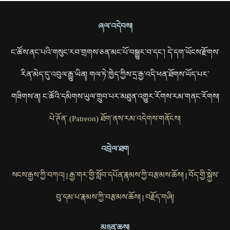
ཞལ་འདེབས།
ང་ཚོས་ནང་པའི་གསུང་རབ་གྲགས་ཅན་མང་པོ་བསྒྱུར་བ་དང་། དེ་དག་ཡོངས་རྫོགས་
རིན་མེད་དུ་འབུལ་རྒྱུ་ཡིན། གལ་ཏེ་ཁྱེད་ཀྱིས་དྲ་རྒྱ་འདི་ཕན་ཐོགས་ཡོད་པར་
གཟིགས་ན། ང་ཚོའི་དམིགས་ཡུལ་གྲུབ་པར་མཐུན་འགྱུར་རོགས་རམ་གནང་རོགས།
པེ་ཊོན་ (Patreon) ཐོག་ནས་རམ་འདེགས་གནོངས།
འབྲེལ་ཐག
སངས་རྒྱས་ཀྱི་བཀའ།
རྒྱ་གར་གྱི་སློབ་དཔོན་རྣམས་ཀྱི་བརྩམས་ཆོས།
བོད་གྱི་སྐྱེས་
|
|
བུ་དམ་པ་རྣམས་ཀྱི་བརྩམས་ཆོས།
བརྗོད་གཞི།
|
མཉན་ཆས།