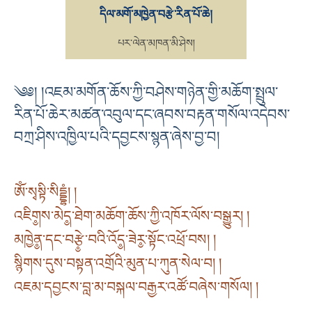
དིལ་མགོ་མཁྱེན་བརྩེ་རིན་པོ་ཆེ།
པར་ལེན་མཁན་མི་ཤེས།
༄༅། །འཇམ་མགོན་ཆོས་ཀྱི་བཤེས་གཉེན་གྱི་མཆོག་སྤྲུལ་
རིན་པོ་ཆེར་མཚན་འབུལ་དང་ཞབས་བརྟན་གསོལ་འདེབས་
བཀྲ་ཤིས་འཁྱིལ་པའི་དབྱངས་སྙན་ཞེས་བྱ་བ།
ཨོཾ་སྭསྟི་སིདྡྷཾ། །
འཇིག༵ས་མེད༵་ཐེག་མཆོག་ཆོས་ཀྱི་འཁོར་ལོས་བསྒྱུར། །
མཁྱེན༵་དང་བརྩེ༵་བའི་འོད༵་ཟེར༵་སྟོང་འཕྲོ་བས། །
སྙིགས་དུས་བསྟན་འགྲོའི་མུན་པ་ཀུན་སེལ་བ། །
འཇམ་དབྱངས་བླ་མ་བསྐལ་བརྒྱར་འཚོ་བཞེས་གསོལ། །