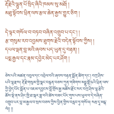
རྡོ་རྗེའི་ལྷུན་པོ་སྲིད་ཞིའི་ཁམས་སུ་མཐོ། །
མཐུ་སྟོབས་ཕྲིན་ལས་རྩལ་ཆེན་རྒྱས་གྱུར་ཅིག །
དེ་ལྟར་གསོལ་བ་བཏབ་བཞིན་འགྲུབ་པ་དང་། །
རྩ་གསུམ་རབ་འབྱམས་ཐུགས་རྗེའི་བདེན་སྟོབས་ཀྱིས། །
དཔལ་ལྡན་བླ་མའི་ཞབས་པད་ཡུན་དུ་བརྟན། །
པདྨ་རྒྱལ་དང་རྣམ་དབྱེར་མེད་པར་ཤོག །
ཅེས་པའི་མཚན་འབུལ་དང་འབྲེལ་བའི་ཞབས་བརྟན་སྨོན་ཚིག་དང་། བཀྲ་ཤིས་
པའི་ལྷ་རྫས། རྡོ་རྗེ་གསུམ་གྱི་སྣང་བརྙན་བཅས་ཀུན་གཟིགས་མཉྫུ་གྷོ་ཥའི་ཕྲིན་ལས་
ཀྱི་བྱེད་པོར་སྨོན་པ་འཇམ་དབྱངས་བློ་གྲོས་རྒྱ་མཚོས་རྫོང་སར་བཀྲ་ཤིས་ལྷ་རྩེའི་
ཆོས་སྡེ་ནས་ཤིང་ཁྱི་ཐ་སྐར་ཟླ་བའི་ཚེས་བཟང་པོར་གུས་པས་ཕུལ་བ་དེ་བཞིན་
འགྲུབ་པར་བླ་མ་རྒྱལ་བ་སྲས་བཅས་ཀྱིས་བྱིན་གྱིས་བརླབ་ཏུ་གསོལ། སརྦ་དཱ་མངྒ་
ལཾ།། །།