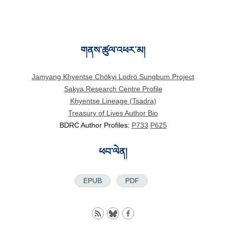
གནས་ཚུལ་འཕར་མ།
Jamyang Khyentse Chökyi Lodrö Sungbum Project
Sakya Research Centre Profile
Khyentse Lineage (Tsadra)
Treasury of Lives Author Bio
BDRC Author Profiles:
P733
P625
ཕབ་ལེན།
EPUB
PDF