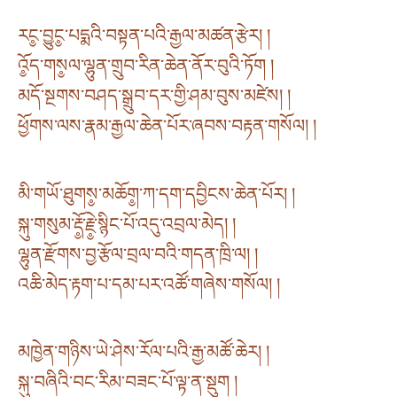
རང༵་བྱུང༵་པདྨའི་བསྟན་པའི་རྒྱལ་མཚན་རྩེར། །
འོ༵ད་གས༵ལ་ལྷུན་གྲུབ་རིན་ཆེན་ནོར་བུའི་ཏོག །
མདོ་སྔགས་བཤད་སྒྲུབ་དར་གྱི་ཤམ་བུས་མཛེས། །
ཕྱོགས་ལས་རྣམ་རྒྱལ་ཆེན་པོར་ཞབས་བརྟན་གསོལ། །
མི་གཡོ་ཐུགས༵་མཆོག༵་ཀ་དག་དབྱིངས་ཆེན་པོར། །
སྐུ་གསུམ་རྡོ༵་རྗེ༵་སྙིང་པོ་འདུ་འབྲལ་མེད། །
ལྷུན་རྫོགས་བྱ་རྩོལ་བྲལ་བའི་གདན་ཁྲི་ལ། །
འཆི་མེད་རྟག་པ་དམ་པར་འཚོ་གཞེས་གསོལ། །
མཁྱེན་གཉིས་ཡེ་ཤེས་རོལ་པའི་རྒྱ་མཚོ་ཆེར། །
སྐུ་བཞིའི་བང་རིམ་བཟང་པོ་ལྟ་ན་སྡུག །