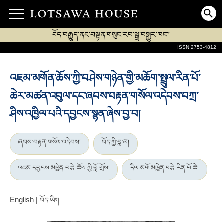
བོད་བརྒྱུད་ནང་བསྟན་གསུང་རབ་སྒྲ་བསྒྱུར་ཁང་།
ISSN 2753-4812
འཇམ་མགོན་ཆོས་ཀྱི་བཤེས་གཉེན་གྱི་མཆོག་སྤྲུལ་རིན་པོ་
ཆེར་མཚན་འབུལ་དང་ཞབས་བརྟན་གསོལ་འདེབས་བཀྲ་
ཤིས་འཁྱིལ་པའི་དབྱངས་སྙན་ཞེས་བྱ་བ།
ཞབས་བརྟན་གསོལ་འདེབས།
བོད་ཀྱི་བླ་མ།
འཇམ་དབྱངས་མཁྱེན་བརྩེ་ཆོས་ཀྱི་བློ་གྲོས།
དིལ་མགོ་མཁྱེན་བརྩེ་རིན་པོ་ཆེ།
English
|
བོད་ཡིག