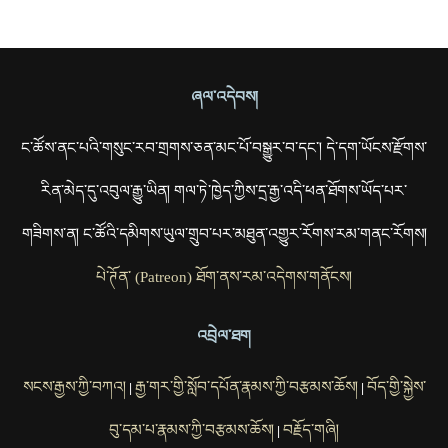
ཞལ་འདེབས།
ང་ཚོས་ནང་པའི་གསུང་རབ་གྲགས་ཅན་མང་པོ་བསྒྱུར་བ་དང་། དེ་དག་ཡོངས་རྫོགས་
རིན་མེད་དུ་འབུལ་རྒྱུ་ཡིན། གལ་ཏེ་ཁྱེད་ཀྱིས་དྲ་རྒྱ་འདི་ཕན་ཐོགས་ཡོད་པར་
གཟིགས་ན། ང་ཚོའི་དམིགས་ཡུལ་གྲུབ་པར་མཐུན་འགྱུར་རོགས་རམ་གནང་རོགས།
པེ་ཊོན་ (Patreon) ཐོག་ནས་རམ་འདེགས་གནོངས།
འབྲེལ་ཐག
སངས་རྒྱས་ཀྱི་བཀའ།
རྒྱ་གར་གྱི་སློབ་དཔོན་རྣམས་ཀྱི་བརྩམས་ཆོས།
བོད་གྱི་སྐྱེས་
|
|
བུ་དམ་པ་རྣམས་ཀྱི་བརྩམས་ཆོས།
བརྗོད་གཞི།
|