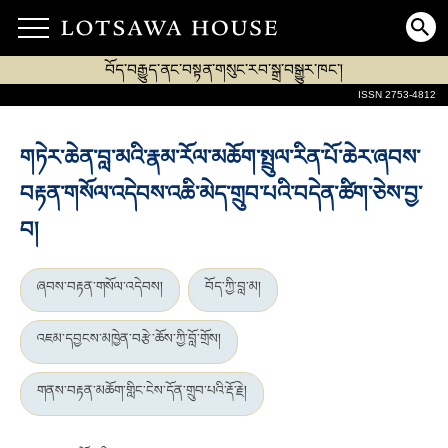
བོད་བརྒྱུད་ནང་བསྟན་གསུང་རབ་སྒྲ་བསྒྱུར་ཁང་།
ISSN 2753-4812
གཏེར་ཆེན་བླ་མའི་རྣམ་རོལ་མཆོག་སྤྲུལ་རིན་པོ་ཆེར་ཞབས་
བརྟན་གསོལ་འདེབས་འཆི་མེད་གྲུབ་པའི་བདེན་ཚིག་ཅེས་བྱ་
བ།
ཞབས་བརྟན་གསོལ་འདེབས།
བོད་ཀྱི་བླ་མ།
འཇམ་དབྱངས་མཁྱེན་བརྩེ་ཆོས་ཀྱི་བློ་གྲོས།
གནས་བརྟན་མཆོག་གླིང་ངེས་དོན་གྲུབ་པའི་རྡོ་རྗེ།