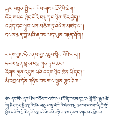
རྒྱལ་བསྟན་སྤྱི་དང་ངེས་གསང་རྡོ་རྗེའི་ཐེག །
འོད་གསལ་སྙིང་པོའི་བསྟན་པ་ཉིན་མོར་བྱེད། །
བཤད་དང་སྒྲུབ་པས་མཆོག་ཏུ་འཕེལ་མཛད་པ། །
དཔལ་ལྡན་བླ་མའི་ཞབས་པད་ཡུན་བརྟན་ཤོག །
བདག་ཀྱང་དེང་ནས་བྱང་ཆུབ་སྙིང་པོའི་བར། །
དཔལ་ལྡན་བླ་མ་པདྨ་ཀུན་ཏུ་འཆང་། །
རིགས་ཀུན་འདུས་པའི་བདག་ཉིད་ཆེན་པོ་དང་། །
མི་འབྲལ་དོན་གཉིས་བསམ་པ་ལྷུན་གྲུབ་ཤོག །
ཅེས་དད་མོས་དྲག་པོས་གསོལ་བ་འདེབས་པ་པོ་ནི་འཇམ་དབྱངས་བློ་གྲོས་རྒྱ་མཚོ་
སྟེ། ཤིང་གླང་སྨིན་ཟླའི་ཚེས་བཅུ་ལ་ཨཱ་ལོ་ཀེའི་ངོགས་སུ་ནམ་མཁའ་མཛོད་ཀྱི་ལྷོ་
ཕྱོགས་ཆོས་སྡེ་ཆེན་པོ་དགྲ་བཅོམ་པའི་བསྟི་གནས་ཉམས་དགའ་བར་བྲིས་པ་