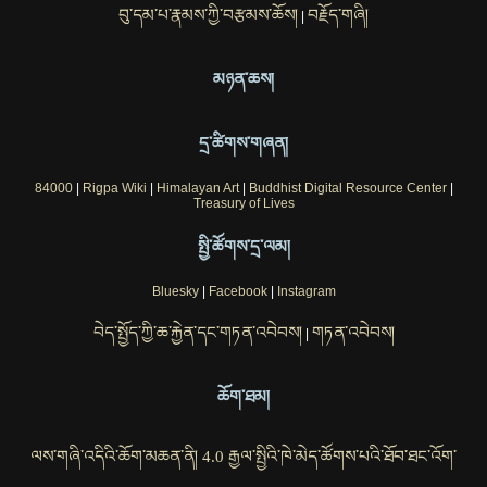
བུ་དམ་པ་རྣམས་ཀྱི་བརྩམས་ཆོས།
བརྗོད་གཞི།
|
མཉན་ཆས།
དྲ་ཚིགས་གཞན།
84000
|
Rigpa Wiki
|
Himalayan Art
|
Buddhist Digital Resource Center
|
Treasury of Lives
སྤྱི་ཚོགས་དྲ་ལམ།
Bluesky
|
Facebook
|
Instagram
བེད་སྤྱོད་ཀྱི་ཆ་རྐྱེན་དང་གཏན་འབེབས།
གཏན་འབེབས།
|
ཆོག་ཐམ།
ལས་གཞི་འདིའི་ཆོག་མཆན་ནི། 4.0 རྒྱལ་སྤྱིའི་ཁེ་མེད་ཚོགས་པའི་ཐོབ་ཐང་འོག་