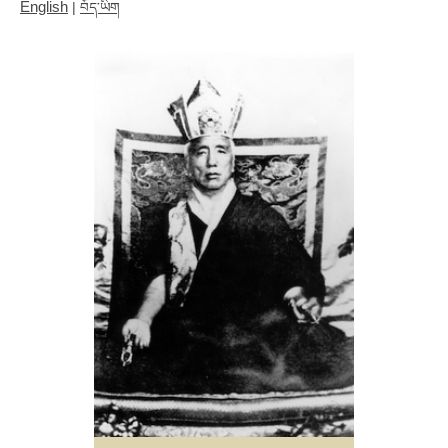
English
|
བོད་ཡིག