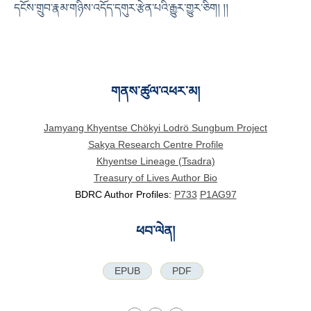
དངོས་གྲུབ་རྣམ་གཉིས་འདོད་དགུར་རྩེན་པའི་རྒྱུར་གྱུར་ཅིག། །།
གནས་ཚུལ་འཕར་མ།
Jamyang Khyentse Chökyi Lodrö Sungbum Project
Sakya Research Centre Profile
Khyentse Lineage (Tsadra)
Treasury of Lives Author Bio
BDRC Author Profiles:
P733
P1AG97
ཕབ་ལེན།
EPUB
PDF