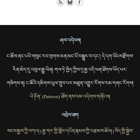
ཞལ་འདེབས།
ང་ཚོས་ནང་པའི་གསུང་རབ་གྲགས་ཅན་མང་པོ་བསྒྱུར་བ་དང་། དེ་དག་ཡོངས་རྫོགས་
རིན་མེད་དུ་འབུལ་རྒྱུ་ཡིན། གལ་ཏེ་ཁྱེད་ཀྱིས་དྲ་རྒྱ་འདི་ཕན་ཐོགས་ཡོད་པར་
གཟིགས་ན། ང་ཚོའི་དམིགས་ཡུལ་གྲུབ་པར་མཐུན་འགྱུར་རོགས་རམ་གནང་རོགས།
པེ་ཊོན་ (Patreon) ཐོག་ནས་རམ་འདེགས་གནོངས།
འབྲེལ་ཐག
སངས་རྒྱས་ཀྱི་བཀའ།
རྒྱ་གར་གྱི་སློབ་དཔོན་རྣམས་ཀྱི་བརྩམས་ཆོས།
བོད་གྱི་སྐྱེས་
|
|