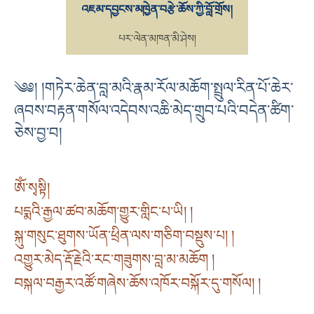
འཇམ་དབྱངས་མཁྱེན་བརྩེ་ཆོས་ཀྱི་བློ་གྲོས།
པར་ལེན་མཁན་མི་ཤེས།
༄༅། །གཏེར་ཆེན་བླ་མའི་རྣམ་རོལ་མཆོག་སྤྲུལ་རིན་པོ་ཆེར་
ཞབས་བརྟན་གསོལ་འདེབས་འཆི་མེད་གྲུབ་པའི་བདེན་ཚིག་
ཅེས་བྱ་བ།
ཨོཾ་སྭསྟི།
པདྨའི་རྒྱལ་ཚབ་མཆོག་གྱུར་གླིང་པ་ཡི། །
སྐུ་གསུང་ཐུགས་ཡོན་ཕྲིན་ལས་གཅིག་བསྡུས་པ། །
འགྱུར་མེད་རྡོ་རྗེའི་རང་གཟུགས་བླ་མ་མཆོག །
བསྐལ་བརྒྱར་འཚོ་གཞེས་ཆོས་འཁོར་བསྐོར་དུ་གསོལ། །