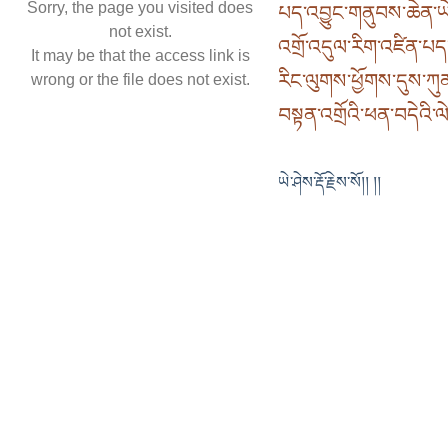
Sorry, the page you visited does
པད་འབྱུང་གནུབས་ཆེན་ཡེ་
not exist.
འགྲོ་འདུལ་རིག་འཛིན་པད་ར
It may be that the access link is
རིང་ལུགས་ཕྱོགས་དུས་ཀུན
wrong or the file does not exist.
བསྟན་འགྲོའི་ཕན་བདེའི་
ཡེ་ཤེས་རྡོ་རྗེས་སོ།། །།