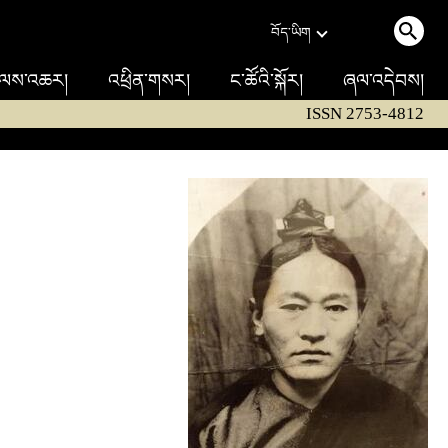
བོད་ཡིག
ལས་འཆར།
འཕྲིན་གསར།
ང་ཚོའི་སྐོར།
ཞལ་འདེབས།
ISSN 2753-4812