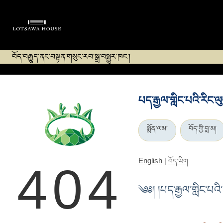
བོད་བརྒྱུད་ནང་བསྟན་གསུང་རབ་སྒྲ་བསྒྱུར་ཁང་།
པད་རྒྱལ་གླིང་པའི་རིང་
སྨོན་ལམ།
བོད་ཀྱི་བླ་མ།
English
|
བོད་ཡིག
404
༄༅། །པད་རྒྱལ་གླིང་པའི