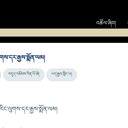
འཚོལ་ཞིབ།
ལུགས་དར་རྒྱས་སྨོན་ལམ།
བདུད་འཇོམས་རིན་པོ་ཆེ།
པད་རྒྱལ་གླིང་པ།
་རིང་ལུགས་དར་རྒྱས་སྨོན་ལམ།