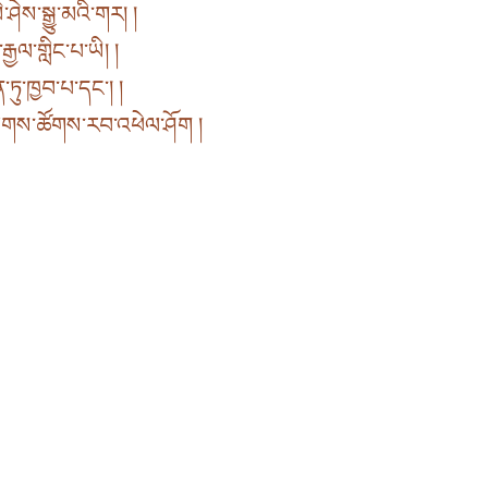
ཤེས་སྒྱུ་མའི་གར། །
ྒྱལ་གླིང་པ་ཡི། །
་ཏུ་ཁྱབ་པ་དང་། །
ལེགས་ཚོགས་རབ་འཕེལ་ཤོག །