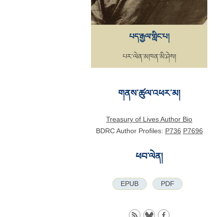
པད་རྒྱལ་གླིང་པ།
པར་ལེན་མཁན་མི་ཤེས།
གནས་ཚུལ་འཕར་མ།
Treasury of Lives Author Bio
BDRC Author Profiles:
P736
P7696
ཕབ་ལེན།
EPUB
PDF