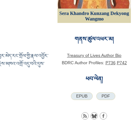
Sera Khandro Kunzang Dekyong
Wangmo
གནས་ཚུལ་འཕར་མ།
Treasury of Lives Author Bio
ྱར་མེད་རང་གྲོལ་གྱི་རྣལ་འབྱོར་
BDRC Author Profiles:
P736
P742
་རྗེས་མཁའ་འགྲོ་འདུ་བའི་དུས་
ཕབ་ལེན།
EPUB
PDF