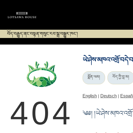
བོད་བརྒྱུད་ནང་བསྟན་གསུང་རབ་སྒྲ་བསྒྱུར་ཁང་།
ཡེ་ཤེས་མཁའ་འགྲོ་བདེ་བའ
སྨོན་ལམ།
བོད་ཀྱི་བླ་མ།
English
Deutsch
Españ
|
|
404
༄༅། །ཡེ་ཤེས་མཁའ་འགྲོ་བ