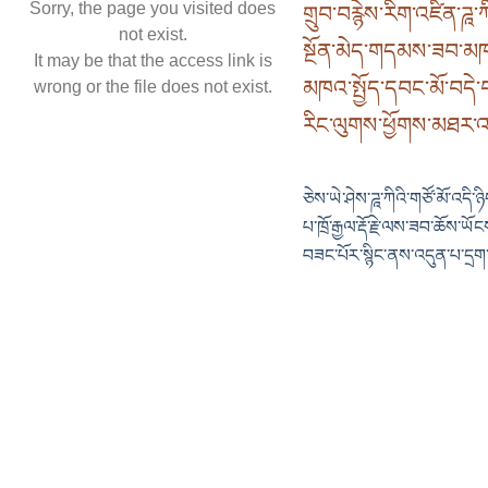
Sorry, the page you visited does
གྲུབ་བརྙེས་རིག་འཛིན་ཌཱ་ཀི
not exist.
སྔོན་མེད་གདམས་ཟབ་མཁ
It may be that the access link is
མཁའ་སྤྱོད་དབང་མོ་བདེ་བའི་ར
wrong or the file does not exist.
རིང་ལུགས་ཕྱོགས་མཐར་འཕ
ཅེས་ཡེ་ཤེས་ཌཱ་ཀིའི་གཙོ་མོ་འདི་
པ་ཁྲོ་རྒྱལ་རྡོ་རྗེ་ལས་ཟབ་ཆོས་ཡོ
བཟང་པོར་སྙིང་ནས་འདུན་པ་དྲག་པོས་