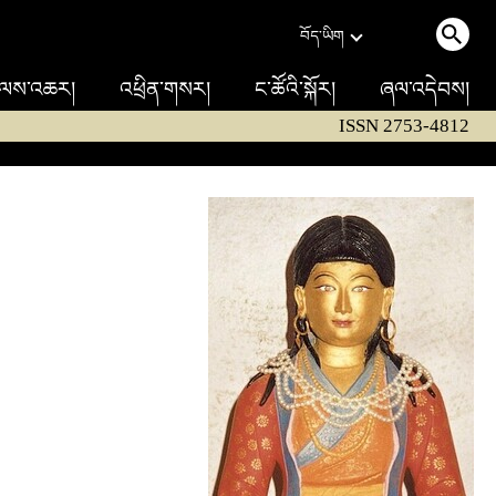
བོད་ཡིག
ལས་འཆར།
འཕྲིན་གསར།
ང་ཚོའི་སྐོར།
ཞལ་འདེབས།
ISSN 2753-4812