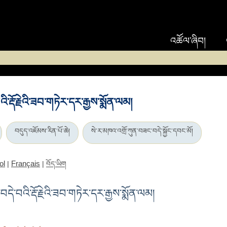
འཚོལ་ཞིབ།
ི་རྡོ་རྗེའི་ཟབ་གཏེར་དར་རྒྱས་སྨོན་ལམ།
བདུད་འཇོམས་རིན་པོ་ཆེ།
སེ་ར་མཁའ་འགྲོ་ཀུན་བཟང་བདེ་སྐྱོང་དབང་མོ།
ol
Français
|
|
བོད་ཡིག
དེ་བའི་རྡོ་རྗེའི་ཟབ་གཏེར་དར་རྒྱས་སྨོན་ལམ།