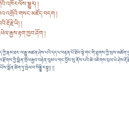
འི་འཁོར་ལོས་སྒྱུར། །
འ་འགྲོའི་གསང་མཛོད་བདག །
ྡོ་རྗེ་ཡི། །
ེལ་རྒྱས་རྟག་ཁྱབ་ཤོག །
ཉིད་ཀྱི་རྣམ་ཐར་ལ་རྒྱུ་མཚན་ཤེས་པའི་དད་པ་བརྟན་པོ་ཐོབ་སྟེ་གང་གི་ཐུགས་ཀྱི་སྲས་མཆོག་བ
ངས་རྫོགས་ཀྱི་སྨིན་གྲོལ་རྒྱབ་བརྟེན་བུམ་པ་གང་བྱོས་སུ་ནོས་པའི་ཚེ་འཇིགས་བྲལ་ཡེ་ཤེས་རྡོ
སྨོན་ཚིག་ཏུ་སྤེལ་བ་སིདྡྷི་རསྟུ།། །།