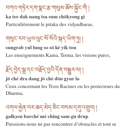
བཀའ་གཏེར་དག་སྣང་རྩ་གསུམ་ཆོས་སྐྱོང་གི །
ka ter dak nang tsa sum chökyong gi
Particulièrement le pitaka des vidyadharas,
གསུང་རབ་ཡུལ་ལུང་སོ་སོའི་སྐད་ཡིག་ཏུ། །
sungrab yul lung so sö ké yik tou
Les enseignements Kama, Terma, les visions pures,
རྗོད་བྱེད་སྒྲ་དང་བརྗོད་བྱའི་དོན་བསྒྱུར་ལ། །
jö ché dra dang jö ché dön gyur la
Ceux concernant les Trois Racines ou les protecteurs du
Dharma,
འགལ་རྐྱེན་བར་ཆད་མེད་ཅིང་བསམ་དགུ་འགྲུབ། །
galkyen barché mé ching sam gu drup
Puissions-nous ne pas rencontrer d’obstacles et tout se