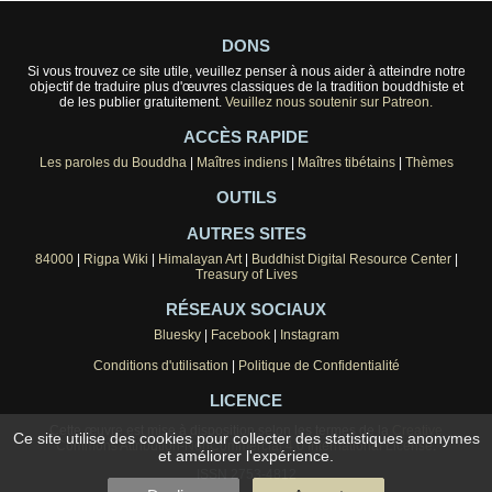
DONS
Si vous trouvez ce site utile, veuillez penser à nous aider à atteindre notre
objectif de traduire plus d'œuvres classiques de la tradition bouddhiste et
de les publier gratuitement.
Veuillez nous soutenir sur Patreon.
ACCÈS RAPIDE
Les paroles du Bouddha
|
Maîtres indiens
|
Maîtres tibétains
|
Thèmes
OUTILS
AUTRES SITES
84000
|
Rigpa Wiki
|
Himalayan Art
|
Buddhist Digital Resource Center
|
Treasury of Lives
RÉSEAUX SOCIAUX
Bluesky
|
Facebook
|
Instagram
Conditions d'utilisation
|
Politique de Confidentialité
LICENCE
Cette œuvre est mise à disposition selon les termes de la
Creative
Ce site utilise des cookies pour collecter des statistiques anonymes
Commons Attribution-NonCommercial 4.0 International License
.
et améliorer l'expérience.
ISSN 2753-4812