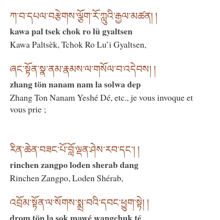
ཀ་བ་དཔལ་བརྩེགས་ལྕོག་རོ་ཀླུའི་རྒྱལ་མཚན། །
kawa pal tsek chok ro lü gyaltsen
Kawa Paltsèk, Tchok Ro Lu’i Gyaltsen,
ཞང་སྟོན་སྣ་ནམ་རྣམས་ལ་གསོལ་བ་འདེབས། །
zhang tön nanam nam la solwa dep
Zhang Ton Nanam Yeshé Dé, etc., je vous invoque et
vous prie ;
རིན་ཆེན་བཟང་པོ་བློ་ལྡན་ཤེས་རབ་དང༌། །
rinchen zangpo loden sherab dang
Rinchen Zangpo, Loden Shérab,
འབྲོམ་སྟོན་ལ་སོགས་སྨྲ་བའི་དབང་ཕྱུག་སྟེ། །
drom tön la sok mawé wangchuk té