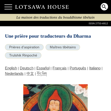
La maison des traductions du bouddhisme tibétain
ISSN 2753-4812
Une prière pour traducteurs du Dharma
Prières d'aspiration
Maîtres tibétains
Trulshik Rinpoché
English
Deutsch
Español
Français
Português
Italiano
|
|
|
|
|
|
Nederlands
中文
|
|
བོད་ཡིག