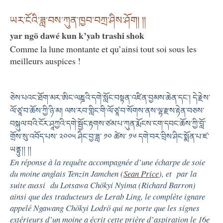
ཡར་ངོའི་ཟླ་བས་ཀུན་ཁྱབ་བཀྲ་ཤིས་ཤོག། །།
yar ngö dawé kun k’yab trashi shok
Comme la lune montante et qu’ainsi tout soi sous les
meilleurs auspices !
ཅེས་པའང་ཐོག་མར་ཨིང་ལཎྜའི་དགེ་སློང་བསྟན་འཛིན་བྱམས་ཆེན་དང༌། དེ་རྗེས་
ལོ་ཙཱ་བ་ཆོས་ཀྱི་ཉི་མ། ལས་རབ་གླིང་གི་ལོ་ཙཱ་བ་སོགས་ནས་ལྷ་རྫས་རྟེན་བཅས་
བསྐུལ་བའི་ངོར་ཤཱཀྱའི་དགེ་སྦྱོང་རྟགས་ཙམ་པ་ཀུན་རྨོངས་ངག་དབང་ཆོས་ཀྱི་བློ་
གྲོས་སུ་འབོད་པས་ ༢༠༠༥ ཤིང་བྱ་ཟླ་ ༡༠ ཚེས་ ༡༦ དགེ་བར་བྲིས་ཤིང་སྨོན་པ་ཛ་
ཡནྟུ།། །།
En réponse à la requête accompagnée d’une écharpe de soie
du moine anglais Tenzin Jamchen (
Sean Price
), et par la
suite aussi du Lotsawa Chökyi Nyima (Richard Barron)
ainsi que des traducteurs de Lerab Ling, le complète ignare
appelé Ngawang Chökyi Lodrö qui ne porte que les signes
extérieurs d’un moine a écrit cette prière d’aspiration le 16e