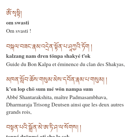
ཨོཾ་སྭསྟི།
om swasti
Om svasti !
བསྐལ་བཟང་རྣམ་འདྲེན་སྟོན་པ་ཤཱཀྱའི་ཏོག །
kalzang nam dren tönpa shakyé t’ok
Guide du Bon Kalpa et éminence du clan des Shakyas,
མཁན་སློབ་ཆོས་གསུམ་མེས་དབོན་རྣམ་པ་གསུམ། །
k’en lop chö sum mé wön nampa sum
Abbé Shantarakshita, maître Padmasambhava,
Dharmaraja Trisong Deutsen ainsi que les deux autres
grands rois,
བསྟན་པའི་སྒྲོན་མེ་ཨ་ཏི་ཤ་ལ་སོགས། །
tenpé drönmé ati sha la sok