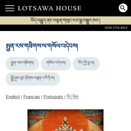
བོད་བརྒྱུད་ནང་བསྟན་གསུང་རབ་སྒྲ་བསྒྱུར་ཁང་།
ISSN 2753-4812
སྤྱན་རས་གཟིགས་ལ་གསོལ་འདེབས།
སྤྱན་རས་གཟིགས།
གསོལ་འདེབས།
བོད་ཀྱི་བླ་མ།
སྨྱོ་ཤུལ་ལུང་རྟོགས་བསྟན་པའི་ཉི་མ།
English
Français
Português
|
|
|
བོད་ཡིག