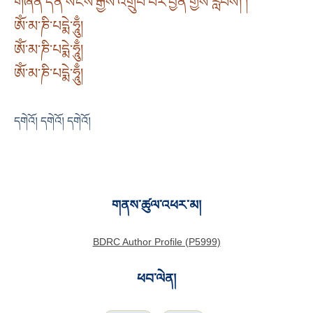
གཞན་དོན་སངས་རྒྱས་འགྲུབ་པར་བྱིན་གྱིས་རློབས། །
ཨོཾ་མ་ཎི་པདྨེ་ཧཱུྃ།
ཨོཾ་མ་ཎི་པདྨེ་ཧཱུྃ།
ཨོཾ་མ་ཎི་པདྨེ་ཧཱུྃ།
དགེའོ། དགེའོ། དགེའོ།
གནས་ཚུལ་འཕར་མ།
BDRC Author Profile (P5999)
ཕབ་ལེན།