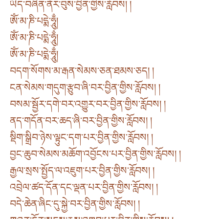
ཡིད་བཞིན་ནོར་བུས་བྱིན་གྱིས་རློབས། །
ཨོཾ་མ་ཎི་པདྨེ་ཧཱུྃ།
ཨོཾ་མ་ཎི་པདྨེ་ཧཱུྃ།
ཨོཾ་མ་ཎི་པདྨེ་ཧཱུྃ།
བདག་སོགས་མ་རྒན་སེམས་ཅན་ཐམས་ཅད། །
ངན་སེམས་གདུག་རྩུབ་ཞི་བར་བྱིན་གྱིས་རློབས། །
བསམ་སྦྱོར་དགེ་བར་འགྱུར་བར་བྱིན་གྱིས་རློབས། །
ནད་གདོན་བར་ཆད་ཞི་བར་བྱིན་གྱིས་རློབས། །
སྡིག་སྒྲིབ་ཉེས་ལྟུང་དག་པར་བྱིན་གྱིས་རློབས། །
བྱང་ཆུབ་སེམས་མཆོག་འབྱོངས་པར་བྱིན་གྱིས་རློབས། །
རྒྱལ་སྲས་སྤྱོད་ལ་འཇུག་པར་བྱིན་གྱིས་རློབས། །
འབྲེལ་ཚད་དོན་དང་ལྡན་པར་བྱིན་གྱིས་རློབས། །
བདེ་ཆེན་ཞིང་དུ་སྐྱེ་བར་བྱིན་གྱིས་རློབས། །