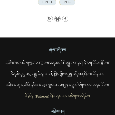
EPUB
PDF
ཞལ་འདེབས།
ང་ཚོས་ནང་པའི་གསུང་རབ་གྲགས་ཅན་མང་པོ་བསྒྱུར་བ་དང་། དེ་དག་ཡོངས་རྫོགས་
རིན་མེད་དུ་འབུལ་རྒྱུ་ཡིན། གལ་ཏེ་ཁྱེད་ཀྱིས་དྲ་རྒྱ་འདི་ཕན་ཐོགས་ཡོད་པར་
གཟིགས་ན། ང་ཚོའི་དམིགས་ཡུལ་གྲུབ་པར་མཐུན་འགྱུར་རོགས་རམ་གནང་རོགས།
པེ་ཊོན་ (Patreon) ཐོག་ནས་རམ་འདེགས་གནོངས།
འབྲེལ་ཐག