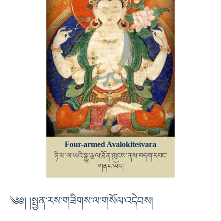
Four-armed Avalokiteśvara
ཧི་མ་ལ་ཡའི་སྒྱུ་རྩལ་ཐོན་ཁུངས་ནས་བདག་དབང་
གནང་ཡོད།
༄༅། །སྤྱན་རས་གཟིགས་ལ་གསོལ་འདེབས།