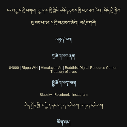
སངས་རྒྱས་ཀྱི་བཀའ།
རྒྱ་གར་གྱི་སློབ་དཔོན་རྣམས་ཀྱི་བརྩམས་ཆོས།
བོད་གྱི་སྐྱེས་
|
|
བུ་དམ་པ་རྣམས་ཀྱི་བརྩམས་ཆོས།
བརྗོད་གཞི།
|
མཉན་ཆས།
དྲ་ཚིགས་གཞན།
84000
|
Rigpa Wiki
|
Himalayan Art
|
Buddhist Digital Resource Center
|
Treasury of Lives
སྤྱི་ཚོགས་དྲ་ལམ།
Bluesky
|
Facebook
|
Instagram
བེད་སྤྱོད་ཀྱི་ཆ་རྐྱེན་དང་གཏན་འབེབས།
གཏན་འབེབས།
|
ཆོག་ཐམ།