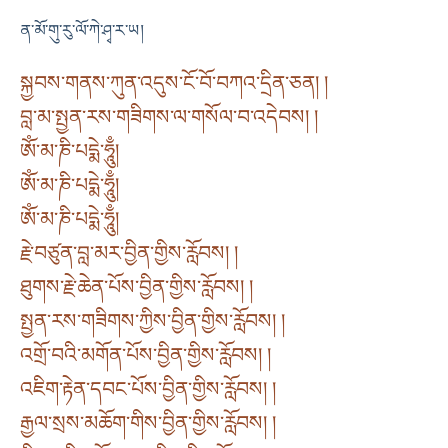
ན་མོ་གུ་རུ་ལོ་ཀེ་ཤྭ་ར་ཡ།
སྐྱབས་གནས་ཀུན་འདུས་ངོ་བོ་བཀའ་དྲིན་ཅན། །
བླ་མ་སྤྱན་རས་གཟིགས་ལ་གསོལ་བ་འདེབས། །
ཨོཾ་མ་ཎི་པདྨེ་ཧཱུྃ།
ཨོཾ་མ་ཎི་པདྨེ་ཧཱུྃ།
ཨོཾ་མ་ཎི་པདྨེ་ཧཱུྃ།
རྗེ་བཙུན་བླ་མར་བྱིན་གྱིས་རློབས། །
ཐུགས་རྗེ་ཆེན་པོས་བྱིན་གྱིས་རློབས། །
སྤྱན་རས་གཟིགས་ཀྱིས་བྱིན་གྱིས་རློབས། །
འགྲོ་བའི་མགོན་པོས་བྱིན་གྱིས་རློབས། །
འཇིག་རྟེན་དབང་པོས་བྱིན་གྱིས་རློབས། །
རྒྱལ་སྲས་མཆོག་གིས་བྱིན་གྱིས་རློབས། །