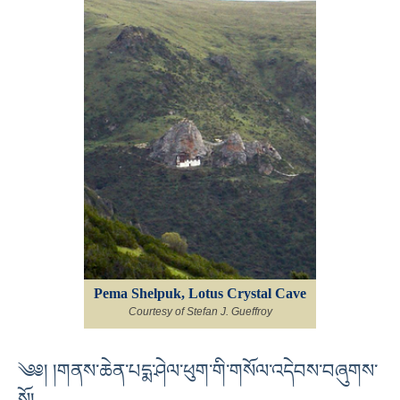
Pema Shelpuk, Lotus Crystal Cave
Courtesy of Stefan J. Gueffroy
༄༅། །གནས་ཆེན་པདྨ་ཤེལ་ཕུག་གི་གསོལ་འདེབས་བཞུགས་
སོ།