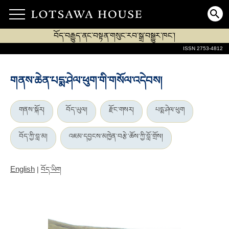
བོད་བརྒྱུད་ནང་བསྟན་གསུང་རབ་སྒྲ་བསྒྱུར་ཁང་།
ISSN 2753-4812
གནས་ཆེན་པདྨ་ཤེལ་ཕུག་གི་གསོལ་འདེབས།
གནས་སྐོར།
བོད་ཡུལ།
རྫོང་གསར།
པདྨ་ཤེལ་ཕུག
བོད་ཀྱི་བླ་མ།
འཇམ་དབྱངས་མཁྱེན་བརྩེ་ཆོས་ཀྱི་བློ་གྲོས།
English
|
བོད་ཡིག