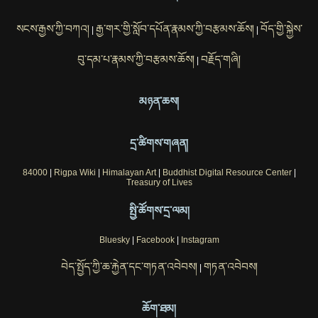
སངས་རྒྱས་ཀྱི་བཀའ།
རྒྱ་གར་གྱི་སློབ་དཔོན་རྣམས་ཀྱི་བརྩམས་ཆོས།
བོད་གྱི་སྐྱེས་
|
|
བུ་དམ་པ་རྣམས་ཀྱི་བརྩམས་ཆོས།
བརྗོད་གཞི།
|
མཉན་ཆས།
དྲ་ཚིགས་གཞན།
84000
|
Rigpa Wiki
|
Himalayan Art
|
Buddhist Digital Resource Center
|
Treasury of Lives
སྤྱི་ཚོགས་དྲ་ལམ།
Bluesky
|
Facebook
|
Instagram
བེད་སྤྱོད་ཀྱི་ཆ་རྐྱེན་དང་གཏན་འབེབས།
གཏན་འབེབས།
|
ཆོག་ཐམ།