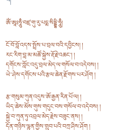
ཨོཾ་ཨཱཿཧཱུྃྃ་བཛྲ་གུ་རུ་པདྨ་སིདྡྷི་ཧཱུྃྃ།
ངོ་བོ་བློ་འདས་སྤྲོས་པ་བྲལ་བའི་དབྱིངས། །
རང་རིག་བླ་མ་མཚོ་སྐྱེས་རྡོ་རྗེ་འཆང་། །
དགོངས་ཀློང་འདུ་བྲལ་མེད་ལ་གསོལ་བ་འདེབས། །
ཡེ་་ཤེས་དགོངས་པའི་རྩལ་ཆེན་རྫོགས་པར་ཤོག །
རྩ་གསུམ་ཀུན་འདུས་ཨོ་རྒྱན་རིན་པོ་ལ། །
ཡིད་ཆེས་མོས་གུས་གདུང་བས་གསོལ་བ་འདེབས། །
སྐྱེ་བ་ཀུན་ཏུ་འབྲལ་མེད་རྗེས་བཟུང་ནས། །
དོན་གཉིས་ལྷུན་གྱིས་གྲུབ་པའི་བཀྲ་ཤིས་ཤོག །