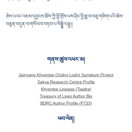
ཅེས་པའང་འཇམ་དབྱངས་ཆོས་ཀྱི་བློ་གྲོས་པས་ཤིང་བྱི་ཟླ་བ་བཅུ་གཅིག་པའི་ཚེས་
བཅུན་བདུན་ལ་གསོལ་བ་བཏབ་པ་སིདྡྷི་རསྟུ།།
གནས་ཚུལ་འཕར་མ།
Jamyang Khyentse Chökyi Lodrö Sungbum Project
Sakya Research Centre Profile
Khyentse Lineage (Tsadra)
Treasury of Lives Author Bio
BDRC Author Profile (P733)
ཕབ་ལེན།