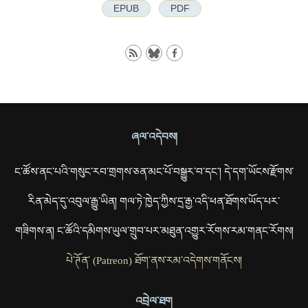
EPUB
PDF
ཞལ་འདེབས།
ང་ཚོས་ནང་པའི་གསུང་རབ་གྲགས་ཅན་མང་པོ་བསྒྱུར་བ་དང་། དེ་དག་ཡོངས་རྫོགས་
རིན་མེད་དུ་འབུལ་རྒྱུ་ཡིན། གལ་ཏེ་ཁྱེད་ཀྱིས་དྲ་རྒྱ་འདི་ཕན་ཐོགས་ཡོད་པར་
གཟིགས་ན། ང་ཚོའི་དམིགས་ཡུལ་གྲུབ་པར་མཐུན་འགྱུར་རོགས་རམ་གནང་རོགས།
པེ་ཊོན་ (Patreon) ཐོག་ནས་རམ་འདེགས་གནོངས།
འབྲེལ་ཐག