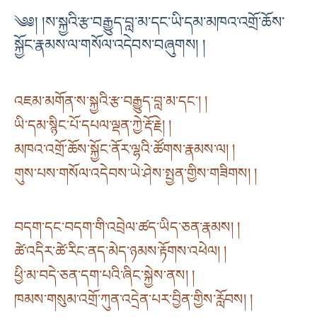
༄༅། །ས་སྐྱའི་རྩ་བརྒྱུད་བླ་མ་དང་ཡི་དམ་མཁའ་འགྲོ་ཆོས་
སྐྱོང་རྣམས་ལ་གསོལ་འདེབས་བཞུགས། །
འཇམ་མགོན་ས་སྐྱའི་རྩ་བརྒྱུད་བླ་མ་དང་། །
ཡི་དམ་སྙིང་པོ་དཔལ་ལྡན་ཀྱེ་རྡོ་རྗེ། །
མཁའ་འགྲོ་ཆོས་སྐྱོང་ནོར་ལྷའི་ཚོགས་རྣམས་ལ། །
གུས་པས་གསོལ་འདེབས་ཡེ་ཤེས་སྤྱན་གྱིས་གཟིགས། །
བདག་དང་བདག་གི་འབྲེལ་ཚད་ཡིད་ཅན་རྣམས། །
ཚེ་འདིར་ཚེ་རིང་ནད་མེད་ཉམས་རྟོགས་འཕེལ། །
ཕྱི་མ་བདེ་ཅན་དག་པའི་ཞིང་སྐྱེས་ནས། །
ཁམས་གསུམ་འགྲོ་ཀུན་འདྲེན་པར་བྱིན་གྱིས་རློབས། །