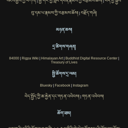
སངས་རྒྱས་ཀྱི་བཀའ།
རྒྱ་གར་གྱི་སློབ་དཔོན་རྣམས་ཀྱི་བརྩམས་ཆོས།
བོད་གྱི་སྐྱེས་
|
|
བུ་དམ་པ་རྣམས་ཀྱི་བརྩམས་ཆོས།
བརྗོད་གཞི།
|
མཉན་ཆས།
དྲ་ཚིགས་གཞན།
84000
|
Rigpa Wiki
|
Himalayan Art
|
Buddhist Digital Resource Center
|
Treasury of Lives
སྤྱི་ཚོགས་དྲ་ལམ།
Bluesky
|
Facebook
|
Instagram
བེད་སྤྱོད་ཀྱི་ཆ་རྐྱེན་དང་གཏན་འབེབས།
གཏན་འབེབས།
|
ཆོག་ཐམ།