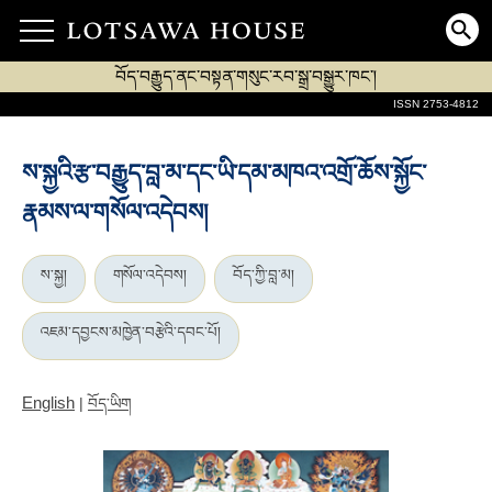
བོད་བརྒྱུད་ནང་བསྟན་གསུང་རབ་སྒྲ་བསྒྱུར་ཁང་།
ISSN 2753-4812
ས་སྐྱའི་རྩ་བརྒྱུད་བླ་མ་དང་ཡི་དམ་མཁའ་འགྲོ་ཆོས་སྐྱོང་
རྣམས་ལ་གསོལ་འདེབས།
ས་སྐྱ།
གསོལ་འདེབས།
བོད་ཀྱི་བླ་མ།
འཇམ་དབྱངས་མཁྱེན་བརྩེའི་དབང་པོ།
English
|
བོད་ཡིག