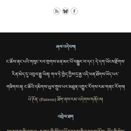
ཞལ་འདེབས།
ང་ཚོས་ནང་པའི་གསུང་རབ་གྲགས་ཅན་མང་པོ་བསྒྱུར་བ་དང་། དེ་དག་ཡོངས་རྫོགས་
རིན་མེད་དུ་འབུལ་རྒྱུ་ཡིན། གལ་ཏེ་ཁྱེད་ཀྱིས་དྲ་རྒྱ་འདི་ཕན་ཐོགས་ཡོད་པར་
གཟིགས་ན། ང་ཚོའི་དམིགས་ཡུལ་གྲུབ་པར་མཐུན་འགྱུར་རོགས་རམ་གནང་རོགས།
པེ་ཊོན་ (Patreon) ཐོག་ནས་རམ་འདེགས་གནོངས།
འབྲེལ་ཐག