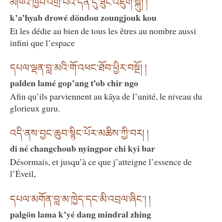
མཁའ་ཁྱབ་འགྲོ་བའི་དོན་དུ་ཟུང་འཇུག་སྐུ། །
k’a’hyab drowé döndou zoungjouk kou
Et les dédie au bien de tous les êtres au nombre aussi
infini que l’espace
དཔལ་ལྡན་བླ་མའི་གོ་འཕང་ཐོབ་ཕྱིར་བསྔོ། །
palden lamé gop’ang t’ob chir ngo
Afin qu’ils parviennent au kāya de l’unité, le niveau du
glorieux guru.
འདི་ནས་བྱང་ཆུབ་སྙིང་པོར་མཆིས་ཀྱི་བར། །
di né changchoub nyingpor chi kyi bar
Désormais, et jusqu’à ce que j’atteigne l’essence de
l’Éveil,
དཔལ་མགོན་བླ་མ་ཁྱེད་དང་མི་འབྲལ་ཞིང་། །
palgön lama k’yé dang mindral zhing