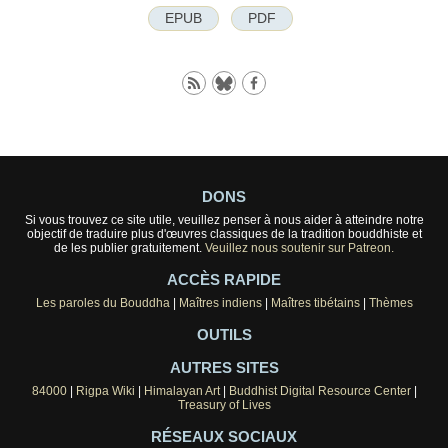
EPUB
PDF
DONS
Si vous trouvez ce site utile, veuillez penser à nous aider à atteindre notre
objectif de traduire plus d'œuvres classiques de la tradition bouddhiste et
de les publier gratuitement.
Veuillez nous soutenir sur Patreon.
ACCÈS RAPIDE
Les paroles du Bouddha
|
Maîtres indiens
|
Maîtres tibétains
|
Thèmes
OUTILS
AUTRES SITES
84000
|
Rigpa Wiki
|
Himalayan Art
|
Buddhist Digital Resource Center
|
Treasury of Lives
RÉSEAUX SOCIAUX