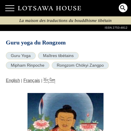
La maison des traductions du bouddhisme tibétain
ISSN 2753-4812
Guru yoga du Rongzom
Guru Yoga
Maîtres tibétains
Mipham Rinpoche
Rongzom Chökyi Zangpo
English
Français
|
|
བོད་ཡིག