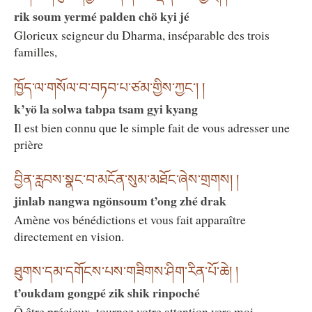
rik soum yermé palden chö kyi jé
Glorieux seigneur du Dharma, inséparable des trois
familles,
ཁྱོད་ལ་གསོལ་བ་བཏབ་པ་ཙམ་གྱིས་ཀྱང་། །
k’yö la solwa tabpa tsam gyi kyang
Il est bien connu que le simple fait de vous adresser une
prière
བྱིན་རླབས་སྣང་བ་མངོན་སུམ་མཐོང་ཞེས་གྲགས། །
jinlab nangwa ngönsoum t’ong zhé drak
Amène vos bénédictions et vous fait apparaître
directement en vision.
ཐུགས་དམ་དགོངས་པས་གཟིགས་ཤིག་རིན་པོ་ཆེ། །
t’oukdam gongpé zik shik rinpoché
Ô être précieux, tournez votre attention vers moi,