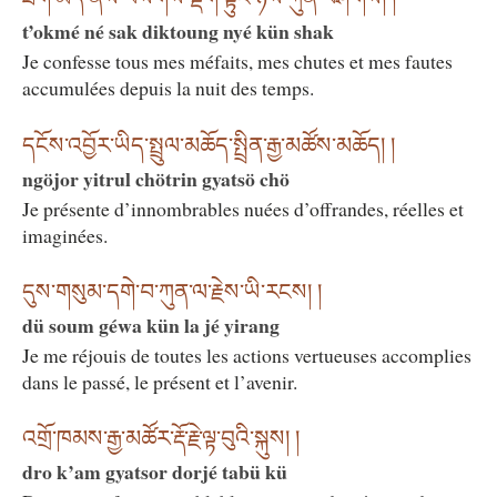
t’okmé né sak diktoung nyé kün shak
Je confesse tous mes méfaits, mes chutes et mes fautes
accumulées depuis la nuit des temps.
དངོས་འབྱོར་ཡིད་སྤྲུལ་མཆོད་སྤྲིན་རྒྱ་མཚོས་མཆོད། །
ngöjor yitrul chötrin gyatsö chö
Je présente d’innombrables nuées d’offrandes, réelles et
imaginées.
དུས་གསུམ་དགེ་བ་ཀུན་ལ་རྗེས་ཡི་རངས། །
dü soum géwa kün la jé yirang
Je me réjouis de toutes les actions vertueuses accomplies
dans le passé, le présent et l’avenir.
འགྲོ་ཁམས་རྒྱ་མཚོར་རྡོ་རྗེ་ལྟ་བུའི་སྐུས། །
dro k’am gyatsor dorjé tabü kü