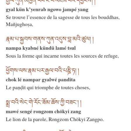
རྒྱལ་ཀུན་མཁྱེན་རབ་ངོ་བོ་འཇམ་པའི་དབྱངས། །
gyal kün k’yenrab ngowo jampé yang
Se trouve l’essence de la sagesse de tous les bouddhas,
Mañjughoṣa,
རྣམ་པ་སྐྱབས་གནས་ཀུན་འདུས་བླ་མའི་ཚུལ། །
nampa kyabné kündü lamé tsul
Sous la forme qui incarne toutes les sources de refuge,
ཕྱོགས་ལས་རྣམ་པར་རྒྱལ་བའི་པཎྜི་ཏ། །
chok lé nampar gyalwé pandita
Le paṇḍit qui triomphe de toutes choses,
སྨྲ་བའི་སེང་གེ་རོང་ཟོམ་ཆོས་ཀྱི་བཟང་། །
mawé sengé rongzom chökyi zang
Le lion de la parole, Rongzom Chökyi Zangpo.