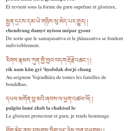
Et revient sous la forme du guru suprême et glorieux,
སྤྱན་དྲངས་དམ་ཡེ་གཉིས་སུ་མེད་པར་གྱུར། །
chendrang damyé nyisou mépar gyour
De sorte que le samayasattva et le jñānasattva se fondent
indivisiblement.
རིགས་རྣམས་ཀུན་གྱི་ཁྱབ་བདག་རྡོ་རྗེ་འཆང་། །
rik nam kün gyi ‘hyabdak dorjé chang
Au seigneur Vajradhāra de toutes les familles de
bouddhas,
དཔལ་མགོན་བླ་མའི་ཞབས་ལ་ཕྱག་འཚལ་ལོ། །
palgön lamé zhab la chaktsal lo
Le glorieux protecteur et guru, je rends hommage.
ཐོག་མེད་ནས་བསགས་སྡིག་ལྟུང་ཉེས་ཀུན་བཤགས། །