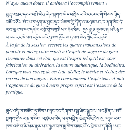
N’ayez aucun doute, il amènera l’accomplissement !
ཐུན་མཐར་དབང་བཞི་ལེན་ཞིང་ཐུགས་ཡིད་བསྲེས་པའི་ངང་རང་གི་སེམས་ཉིད་
བཟོ་བཅོས་མེད་པ་གཉུག་མ་བྱང་ཆུབ་སེམས་ཀྱི་དོན་ལ་མཉམ་པར་བཞག་ཅིང་དེ་
ལས་ལྡང་བ་དང་དགེ་བ་བསྔོ་སྟེ་བཀྲ་ཤིས་བརྗོད་ཅིང་། དུས་རྒྱུན་དུའང་བླ་མའི་སྣང་
བ་དང་རང་སེམས་འདྲེས་པའི་ཉམས་མྱོང་ལ་ཉམས་ལེན་སྙིང་པོར་བྱའོ། །
À la fin de la session, recevez les quatre transmissions de
pouvoir et mêlez votre esprit à l’esprit de sagesse du guru.
Demeurez dans cet état, qui est l’esprit tel qu’il est, sans
fabrication ou altération, la nature authentique, la bodhicitta.
Lorsque vous sortez de cet état, dédiez le mérite et récitez des
versets de bon augure. Faire constamment l’expérience d’unir
l’apparence du guru à notre propre esprit est l’essence de la
pratique.
ཚུལ་འདི་ལ་མཆོག་ཏུ་མོས་པ་ལུང་དང་རིགས་པ་སྨྲ་ཞིང་སྒྲུབ་པ་ལ་བརྩོན་པ་མདོ་
སྔགས་ཀྱིས་བསྐུལ་ངོར། མཚུངས་མེད་མ་ཧཱ་པཎྜི་ཏ་ཆེན་པོའི་རྗེས་སུ་འཇུག་པར་
ཁས་འཆེ་བ་མི་ཕམ་རྣམ་པར་རྒྱལ་བས་ཟླ་ཚེས་བཟང་པོ་ལ་བྲིས་པ་དགེའོ། །མངྒ་