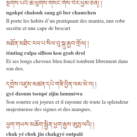
སྔགས་པའི་ཆ་ལུགས་གསང་གོས་བེར་ཕྱམ་ཅན། །
ngakpé chalouk sang gö ber chamchen
Il porte les habits d’un pratiquant des mantra, une robe
secrète et une cape de brocart
མཐོན་མཐིང་རལ་པ་སིལ་བུ་སྐུ་རྒྱབ་གྲོལ། །
tönting ralpa silbou kou gyab drol
Et ses longs cheveux bleu foncé tombent librement dans
son dos.
དགྱེས་འཛུམ་མཚན་དཔེ་གཟི་བྱིན་ལམ་མེ་བ། །
gyé dzoum tsenpé zijin lamméwa
Son sourire est joyeux et il rayonne de toute la splendeur
majestueuse des signes et des marques.
ཕྱག་གཡས་མཆོག་སྦྱིན་ཕྱག་རྒྱས་ཨུཏྤ་ལའི། །
chak yé chok jin chakgyé outpalé