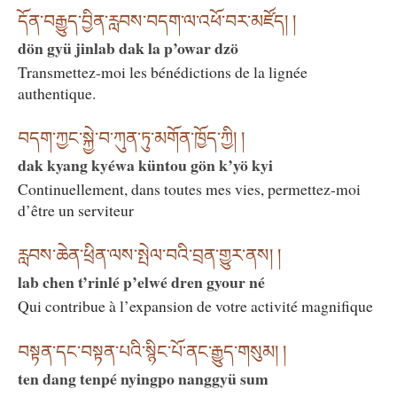
དོན་བརྒྱུད་བྱིན་རླབས་བདག་ལ་འཕོ་བར་མཛོད། །
dön gyü jinlab dak la p’owar dzö
Transmettez-moi les bénédictions de la lignée
authentique.
བདག་ཀྱང་སྐྱེ་བ་ཀུན་ཏུ་མགོན་ཁྱོད་ཀྱི། །
dak kyang kyéwa küntou gön k’yö kyi
Continuellement, dans toutes mes vies, permettez-moi
d’être un serviteur
རླབས་ཆེན་ཕྲིན་ལས་སྤེལ་བའི་བྲན་གྱུར་ནས། །
lab chen t’rinlé p’elwé dren gyour né
Qui contribue à l’expansion de votre activité magnifique
བསྟན་དང་བསྟན་པའི་སྙིང་པོ་ནང་རྒྱུད་གསུམ། །
ten dang tenpé nyingpo nanggyü sum