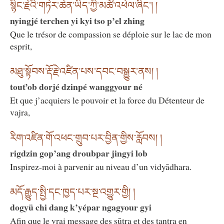
སྙིང་རྗེའི་གཏེར་ཆེན་ཡིད་ཀྱི་མཚོ་འཕེལ་ཞིང་། །
nyingjé terchen yi kyi tso p’el zhing
Que le trésor de compassion se déploie sur le lac de mon
esprit,
མཐུ་སྟོབས་རྡོ་རྗེ་འཛིན་པས་དབང་བསྒྱུར་ནས། །
tout’ob dorjé dzinpé wanggyour né
Et que j’acquiers le pouvoir et la force du Détenteur de
vajra,
རིག་འཛིན་གོ་འཕང་གྲུབ་པར་བྱིན་གྱིས་རློབས། །
rigdzin gop’ang droubpar jingyi lob
Inspirez-moi à parvenir au niveau d’un vidyādhara.
མདོ་རྒྱུད་སྤྱི་དང་ཁྱད་པར་སྔ་འགྱུར་གྱི། །
dogyü chi dang k’yépar ngagyour gyi
Afin que le vrai message des sūtra et des tantra en