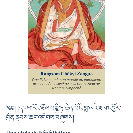
Rongzom Chökyi Zangpo
Détail d’une peinture murale au monastère
de Shéchèn, utilisé avec la permission de
Rabjam Rinpoché
༄༅། །དཔལ་རོང་ཟོམ་པཎྜི་ཏ་ཆེན་པོའི་བླ་མའི་རྣལ་འབྱོར་
བྱིན་རླབས་ཆར་འབེབས་བཞུགས།
Une pluie de bénédictions