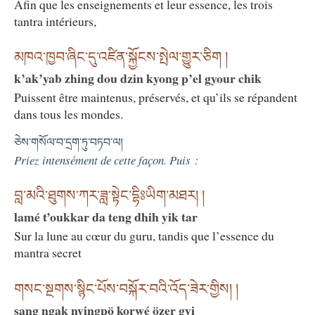
Afin que les enseignements et leur essence, les trois
tantra intérieurs,
མཁའ་ཁྱབ་ཞིང་དུ་འཛིན་སྐྱོངས་སྤེལ་གྱུར་ཅིག །
k’ak’yab zhing dou dzin kyong p’el gyour chik
Puissent être maintenus, préservés, et qu’ils se répandent
dans tous les mondes.
ཅེས་གསོལ་བ་དྲག་ཏུ་བཏབ་ལ།
Priez intensément de cette façon. Puis :
བླ་མའི་ཐུགས་ཀར་ཟླ་སྟེང་དྷིཿཡིག་མཐར། །
lamé t’oukkar da teng dhih yik tar
Sur la lune au cœur du guru, tandis que l’essence du
mantra secret
གསང་སྔགས་སྙིང་པོས་བསྐོར་བའི་འོད་ཟེར་གྱིས། །
sang ngak nyingpö korwé özer gyi