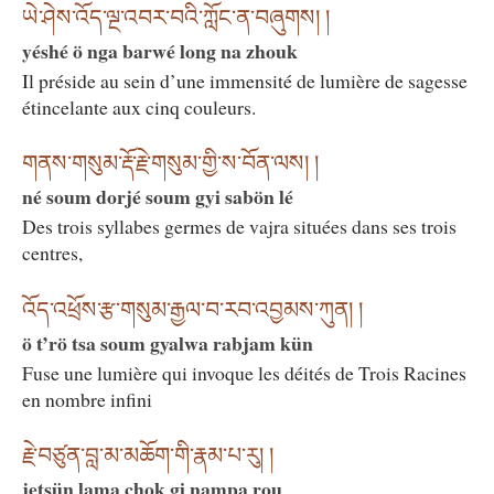
ཡེ་ཤེས་འོད་ལྔ་འབར་བའི་ཀློང་ན་བཞུགས། །
yéshé ö nga barwé long na zhouk
Il préside au sein d’une immensité de lumière de sagesse
étincelante aux cinq couleurs.
གནས་གསུམ་རྡོ་རྗེ་གསུམ་གྱི་ས་བོན་ལས། །
né soum dorjé soum gyi sabön lé
Des trois syllabes germes de vajra situées dans ses trois
centres,
འོད་འཕྲོས་རྩ་གསུམ་རྒྱལ་བ་རབ་འབྱམས་ཀུན། །
ö t’rö tsa soum gyalwa rabjam kün
Fuse une lumière qui invoque les déités de Trois Racines
en nombre infini
རྗེ་བཙུན་བླ་མ་མཆོག་གི་རྣམ་པ་རུ། །
jetsün lama chok gi nampa rou