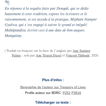
ལཾ།།
En réponse à la requête faite par Dongak, qui se dédie
hautement à cette tradition, expose les écritures et le
raisonnement, et est assidu à la pratique, Mipham Nampar
Gyalwa, qui s’est engagé à suivre le grand et inégalé
Mahāpaṇḍita, écrivit ceci à une date de bon augure.
Maṅgalaṃ.
| Traduit en français sur la base de l’anglais par
Ane Samten
Palmo
; relu par
Ane Tenzin Dasel
et
Vincent Thibault
, 2020.
Plus d'infos :
Biographie de l'auteur sur Treasury of Lives
Profils auteur sur BDRC:
P252
P3816
Télécharger ce texte :