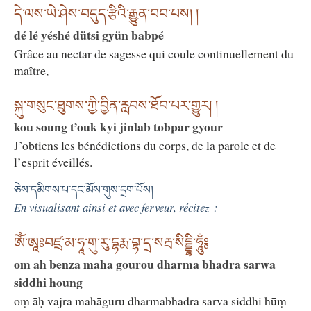
དེ་ལས་ཡེ་ཤེས་བདུད་རྩིའི་རྒྱུན་བབ་པས། །
dé lé yéshé dütsi gyün babpé
Grâce au nectar de sagesse qui coule continuellement du
maître,
སྐུ་གསུང་ཐུགས་ཀྱི་བྱིན་རླབས་ཐོབ་པར་གྱུར། །
kou soung t’ouk kyi jinlab tobpar gyour
J’obtiens les bénédictions du corps, de la parole et de
l’esprit éveillés.
ཅེས་དམིགས་པ་དང་མོས་གུས་དྲག་པོས།
En visualisant ainsi et avec ferveur, récitez :
ཨོཾ་ཨཱཿབཛྲ་མ་ཧཱ་གུ་རུ་དྷརྨ་བྷ་དྲ་སརྦ་སིདྡྷི་ཧཱུྃ༔
om ah benza maha gourou dharma bhadra sarwa
siddhi houng
oṃ āḥ vajra mahāguru dharmabhadra sarva siddhi hūṃ