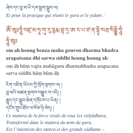
ཞེས་དང་བླ་མ་ཡི་དམ་སྦྲག་སྒྲུབ་ལ།
Et pour la pratique qui réunit le guru et le yidam :
ཨོཾ་ཨཱཿཧཱུྃ་བཛྲ་མ་ཧཱ་གུ་རུ་དྷརྨ་བྷ་དྲ་ཨ་ར་པ་ཙ་ན་དྷཱི་སརྦ་སིདྡྷི་ཧཱུྃ་
ཧཱུྃ་ཨཱཿ
om ah houng benza maha gourou dharma bhadra
arapatsana dhi sarwa siddhi houng houng ah
oṃ āḥ hūṃ vajra mahāguru dharmabhadra arapacana
sarva siddhi hūṃ hūṃ āḥ
རིག་འཛིན་ཡོངས་ཀྱི་སྲོག་སྔགས་ལ། །
བླ་མའི་མཚན་སྔགས་བསྒྱུར་བ་འདི། །
རྒྱུད་དང་སྒྲུབ་ཆེན་དགོངས་པ་ཡིན། །
དངོས་གྲུབ་ཐོབ་ལ་སོམ་ཉི་མེད། །
Ce mantra de la force vitale de tous les vidyādhara,
Transformé dans le mantra du nom du guru,
Est l’intention des tantra et des grands sādhana –