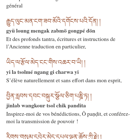
général
རྒྱུད་ལུང་མན་ངག་ཟབ་མོའི་དགོངས་པའི་དོན། །
gyü loung mengak zabmö gongpé dön
Et des profonds tantra, écritures et instructions de
l’Ancienne traduction en particulier,
ཡིད་ལ་རྩོལ་མེད་ངང་གིས་འཆར་བ་ཡི། །
yi la tsolmé ngang gi charwa yi
S’élève naturellement et sans effort dans mon esprit,
བྱིན་རླབས་དབང་བསྐུར་སྩོལ་ཅིག་པཎྜི་ཏ། །
jinlab wangkour tsol chik pandita
Inspirez-moi de vos bénédictions, Ô paṇḍit, et conférez-
moi la transmission de pouvoir !
རིགས་གསུམ་དབྱེར་མེད་དཔལ་ལྡན་ཆོས་ཀྱི་རྗེ། །