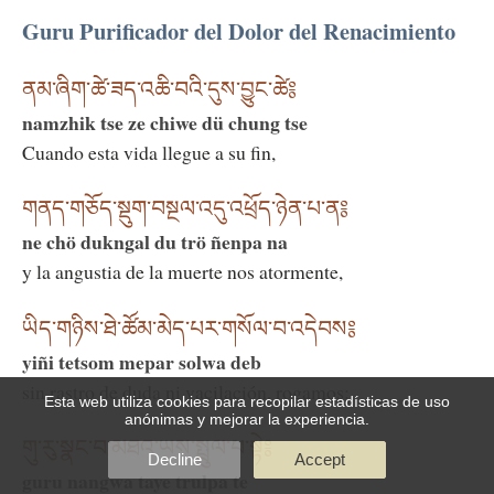
Guru Purificador del Dolor del Renacimiento
ནམ་ཞིག་ཚེ་ཟད་འཆི་བའི་དུས་བྱུང་ཚེ༔
namzhik tse ze chiwe dü chung tse
Cuando esta vida llegue a su fin,
གནད་གཅོད་སྡུག་བསྔལ་འདུ་འཕྲོད་ཉེན་པ་ན༔
ne chö dukngal du trö ñenpa na
y la angustia de la muerte nos atormente,
ཡིད་གཉིས་ཐེ་ཚོམ་མེད་པར་གསོལ་བ་འདེབས༔
yiñi tetsom mepar solwa deb
sin rastro de duda ni vacilación, rogamos:
Esta web utiliza cookies para recopilar estadísticas de uso
anónimas y mejorar la experiencia.
གུ་རུ་སྣང་བ་མཐའ་ཡས་སྤྲུལ་པ་སྟེ༔
Decline
Accept
guru nangwa taye trulpa te