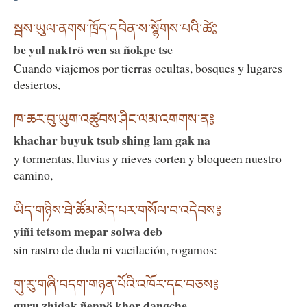
སྦས་ཡུལ་ནགས་ཁྲོད་དབེན་ས་སྙོགས་པའི་ཚེ༔
be yul naktrö wen sa ñokpe tse
Cuando viajemos por tierras ocultas, bosques y lugares
desiertos,
ཁ་ཆར་བུ་ཡུག་འཚུབས་ཤིང་ལམ་འགགས་ན༔
khachar buyuk tsub shing lam gak na
y tormentas, lluvias y nieves corten y bloqueen nuestro
camino,
ཡིད་གཉིས་ཐེ་ཚོམ་མེད་པར་གསོལ་བ་འདེབས༔
yiñi tetsom mepar solwa deb
sin rastro de duda ni vacilación, rogamos:
གུ་རུ་གཞི་བདག་གཉན་པོའི་འཁོར་དང་བཅས༔
guru zhidak ñenpö khor dangche