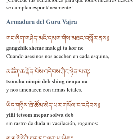
se cumplan espontáneamente!
Armadura del Guru Vajra
གང་ཞིག་གཤེད་མའི་དམག་གིས་མཐའ་བསྐོར་ནས༔
gangzhik sheme mak gi ta kor ne
Cuando asesinos nos acechen en cada esquina,
མཚོན་ཆ་རྣོན་པོས་འདེབས་ཤིང་ཉེན་པ་ན༔
tsöncha nönpö deb shing ñenpa na
y nos amenacen con armas letales,
ཡིད་གཉིས་ཐེ་ཚོམ་མེད་པར་གསོལ་བ་འདེབས༔
yiñi tetsom mepar solwa deb
sin rastro de duda ni vacilación, rogamos:
གུ་རུ་རྡོ་རྗེའི་གུར་དང་ལྡན་པ་ཡིས༔