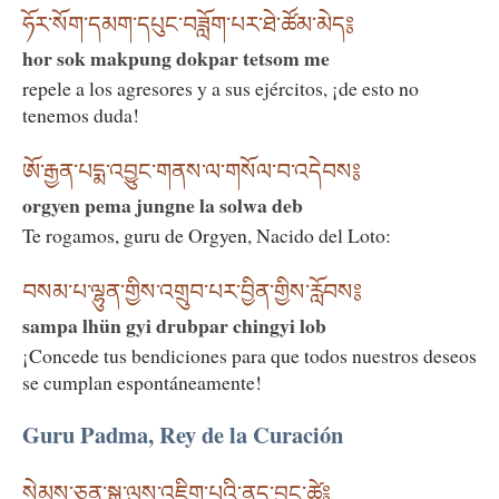
ཧོར་སོག་དམག་དཔུང་བཟློག་པར་ཐེ་ཚོམ་མེད༔
hor sok makpung dokpar tetsom me
repele a los agresores y a sus ejércitos, ¡de esto no
tenemos duda!
ཨོ་རྒྱན་པདྨ་འབྱུང་གནས་ལ་གསོལ་བ་འདེབས༔
orgyen pema jungne la solwa deb
Te rogamos, guru de Orgyen, Nacido del Loto:
བསམ་པ་ལྷུན་གྱིས་འགྲུབ་པར་བྱིན་གྱིས་རློབས༔
sampa lhün gyi drubpar chingyi lob
¡Concede tus bendiciones para que todos nuestros deseos
se cumplan espontáneamente!
Guru Padma, Rey de la Curación
སེམས་ཅན་སྒྱུ་ལུས་འཇིག་པའི་ནད་བྱུང་ཚེ༔