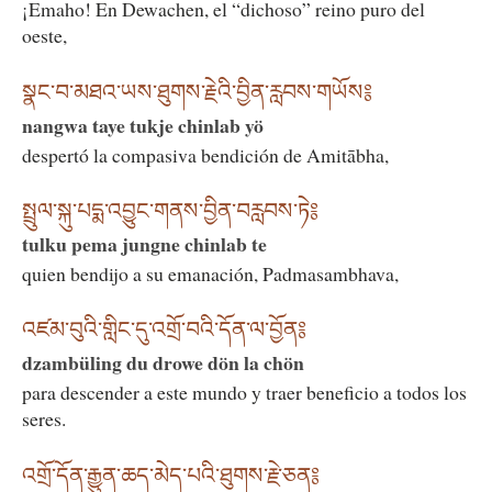
¡Emaho! En Dewachen, el “dichoso” reino puro del
oeste,
སྣང་བ་མཐའ་ཡས་ཐུགས་རྗེའི་བྱིན་རླབས་གཡོས༔
nangwa taye tukje chinlab yö
despertó la compasiva bendición de Amitābha,
སྤྲུལ་སྐུ་པདྨ་འབྱུང་གནས་བྱིན་བརླབས་ཏེ༔
tulku pema jungne chinlab te
quien bendijo a su emanación, Padmasambhava,
འཛམ་བུའི་གླིང་དུ་འགྲོ་བའི་དོན་ལ་བྱོན༔
dzambüling du drowe dön la chön
para descender a este mundo y traer beneficio a todos los
seres.
འགྲོ་དོན་རྒྱུན་ཆད་མེད་པའི་ཐུགས་རྗེ་ཅན༔