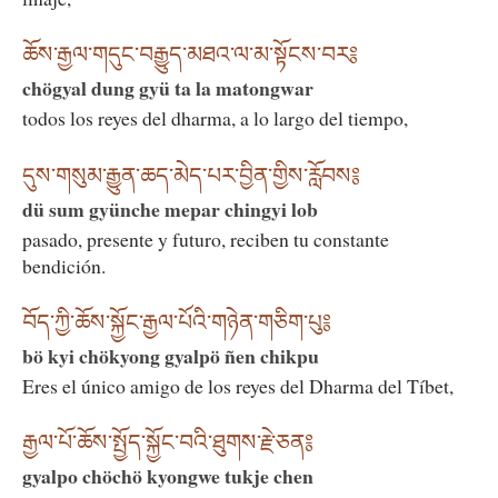
ཆོས་རྒྱལ་གདུང་བརྒྱུད་མཐའ་ལ་མ་སྟོངས་བར༔
chögyal dung gyü ta la matongwar
todos los reyes del dharma, a lo largo del tiempo,
དུས་གསུམ་རྒྱུན་ཆད་མེད་པར་བྱིན་གྱིས་རློབས༔
dü sum gyünche mepar chingyi lob
pasado, presente y futuro, reciben tu constante
bendición.
བོད་ཀྱི་ཆོས་སྐྱོང་རྒྱལ་པོའི་གཉེན་གཅིག་པུ༔
bö kyi chökyong gyalpö ñen chikpu
Eres el único amigo de los reyes del Dharma del Tíbet,
རྒྱལ་པོ་ཆོས་སྤྱོད་སྐྱོང་བའི་ཐུགས་རྗེ་ཅན༔
gyalpo chöchö kyongwe tukje chen