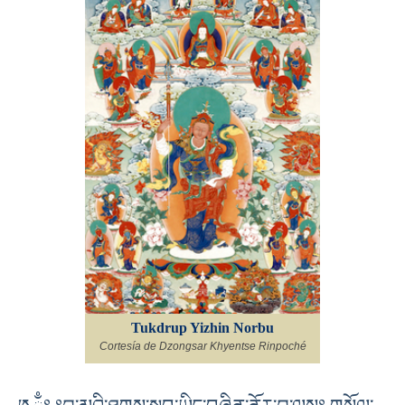
Tukdrup Yizhin Norbu
Cortesía de Dzongsar Khyentse Rinpoché