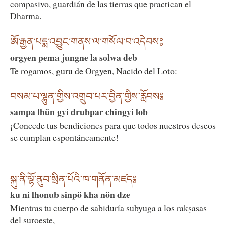
compasivo, guardián de las tierras que practican el
Dharma.
ཨོ་རྒྱན་པདྨ་འབྱུང་གནས་ལ་གསོལ་བ་འདེབས༔
orgyen pema jungne la solwa deb
Te rogamos, guru de Orgyen, Nacido del Loto:
བསམ་པ་ལྷུན་གྱིས་འགྲུབ་པར་བྱིན་གྱིས་རློབས༔
sampa lhün gyi drubpar chingyi lob
¡Concede tus bendiciones para que todos nuestros deseos
se cumplan espontáneamente!
སྐུ་ནི་ལྷོ་ནུབ་སྲིན་པོའི་ཁ་གནོན་མཛད༔
ku ni lhonub sinpö kha nön dze
Mientras tu cuerpo de sabiduría subyuga a los rākṣasas
del suroeste,