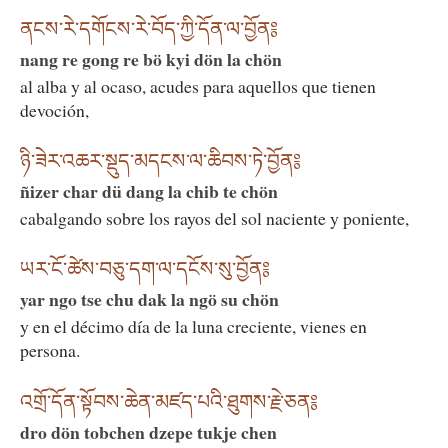
ནངས་རེ་དགོངས་རེ་བོད་ཀྱི་དོན་ལ་བྱོན༔
nang re gong re bö kyi dön la chön
al alba y al ocaso, acudes para aquellos que tienen
devoción,
ཉི་ཟེར་འཆར་སྡུད་མདངས་ལ་ཆིབས་ཏེ་བྱོན༔
ñizer char dü dang la chib te chön
cabalgando sobre los rayos del sol naciente y poniente,
ཡར་ངོ་ཚེས་བཅུ་དག་ལ་དངོས་སུ་བྱོན༔
yar ngo tse chu dak la ngö su chön
y en el décimo día de la luna creciente, vienes en
persona.
འགྲོ་དོན་སྟོབས་ཆེན་མཛད་པའི་ཐུགས་རྗེ་ཅན༔
dro dön tobchen dzepe tukje chen