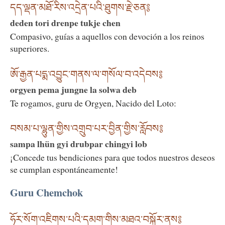
དད་ལྡན་མཐོ་རིས་འདྲེན་པའི་ཐུགས་རྗེ་ཅན༔
deden tori drenpe tukje chen
Compasivo, guías a aquellos con devoción a los reinos
superiores.
ཨོ་རྒྱན་པདྨ་འབྱུང་གནས་ལ་གསོལ་བ་འདེབས༔
orgyen pema jungne la solwa deb
Te rogamos, guru de Orgyen, Nacido del Loto:
བསམ་པ་ལྷུན་གྱིས་འགྲུབ་པར་བྱིན་གྱིས་རློབས༔
sampa lhün gyi drubpar chingyi lob
¡Concede tus bendiciones para que todos nuestros deseos
se cumplan espontáneamente!
Guru Chemchok
ཧོར་སོག་འཇིགས་པའི་དམག་གིས་མཐའ་བསྐོར་ནས༔