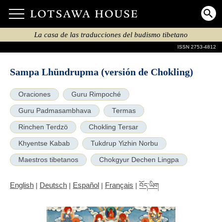
La casa de las traducciones del budismo tibetano
ISSN 2753-4812
Sampa Lhündrupma (versión de Chokling)
Oraciones
Guru Rimpoché
Guru Padmasambhava
Termas
Rinchen Terdzö
Chokling Tersar
Khyentse Kabab
Tukdrup Yizhin Norbu
Maestros tibetanos
Chokgyur Dechen Lingpa
English
Deutsch
Español
Français
|
|
|
|
བོད་ཡིག