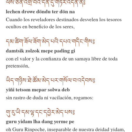
ལས་ཅན་འགྲོ་བའི་དོན་དུ་གཏེར་འདོན་ན༔
lechen drowe döndu ter dön na
Cuando los reveladores destinados desvelen los tesoros
ocultos en beneficio de los seres,
དམ་ཚིག་ཟོལ་ཟོག་མེད་པའི་དཔའ་གདིང་གིས༔
damtsik zolzok mepe pading gi
con el valor y la confianza de un samaya libre de toda
pretensión,
ཡིད་གཉིས་ཐེ་ཚོམ་མེད་པར་གསོལ་བ་འདེབས༔
yiñi tetsom mepar solwa deb
sin rastro de duda ni vacilación, rogamos:
གུ་རུ་ཡི་དམ་ལྷ་དང་དབྱེར་མེད་པས༔
guru yidam lha dang yerme pe
oh Guru Rinpoche, inseparable de nuestra deidad yidam,