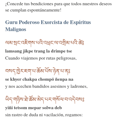
¡Concede tus bendiciones para que todos nuestros deseos
se cumplan espontáneamente!
Guru Poderoso Exorcista de Espíritus
Malignos
ལམ་སྲང་འཇིགས་པའི་འཕྲང་ལ་འགྲིམ་པའི་ཚེ༔
lamsang jikpe trang la drimpe tse
Cuando viajemos por rutas peligrosas,
བསད་ཁྱེར་ཇག་པ་ཆོམ་པོས་ཉེན་པ་ན༔
se khyer chakpa chompö ñenpa na
y nos acechen bandidos asesinos y ladrones,
ཡིད་གཉིས་ཐེ་ཚོམ་མེད་པར་གསོལ་བ་འདེབས༔
yiñi tetsom mepar solwa deb
sin rastro de duda ni vacilación, rogamos: