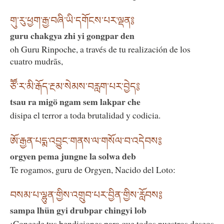
གུ་རུ་ཕྱག་རྒྱ་བཞི་ཡི་དགོངས་པར་ལྡན༔
guru chakgya zhi yi gongpar den
oh Guru Rinpoche, a través de tu realización de los
cuatro mudrās,
ཙཽ་ར་མི་རྒོད་རྔམ་སེམས་བརླག་པར་བྱེད༔
tsau ra migö ngam sem lakpar che
disipa el terror a toda brutalidad y codicia.
ཨོ་རྒྱན་པདྨ་འབྱུང་གནས་ལ་གསོལ་བ་འདེབས༔
orgyen pema jungne la solwa deb
Te rogamos, guru de Orgyen, Nacido del Loto:
བསམ་པ་ལྷུན་གྱིས་འགྲུབ་པར་བྱིན་གྱིས་རློབས༔
sampa lhün gyi drubpar chingyi lob
¡Concede tus bendiciones para que todos nuestros deseos