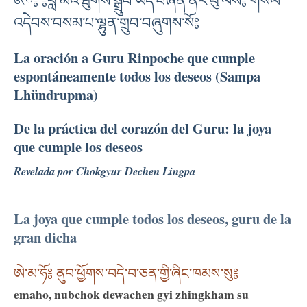
༁ྃ༔ ༔བླ་མའི་ཐུགས་སྒྲུབ་ཡིད་བཞིན་ནོར་བུ་ལས༔ གསོལ་
འདེབས་བསམ་པ་ལྷུན་གྲུབ་བཞུགས་སོ༔
La oración a Guru Rinpoche que cumple
espontáneamente todos los deseos (Sampa
Lhündrupma)
De la práctica del corazón del Guru: la joya
que cumple los deseos
Revelada por Chokgyur Dechen Lingpa
La joya que cumple todos los deseos, guru de la
gran dicha
ཨེ་མ་ཧོ༔ ནུབ་ཕྱོགས་བདེ་བ་ཅན་གྱི་ཞིང་ཁམས་སུ༔
emaho, nubchok dewachen gyi zhingkham su