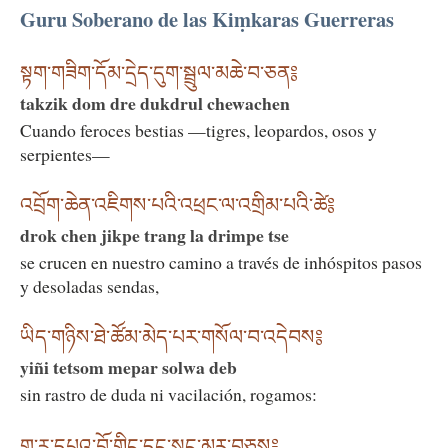
Guru Soberano de las Kiṃkaras Guerreras
སྟག་གཟིག་དོམ་དྲེད་དུག་སྦྲུལ་མཆེ་བ་ཅན༔
takzik dom dre dukdrul chewachen
Cuando feroces bestias —tigres, leopardos, osos y
serpientes—
འབྲོག་ཆེན་འཇིགས་པའི་འཕྲང་ལ་འགྲིམ་པའི་ཚེ༔
drok chen jikpe trang la drimpe tse
se crucen en nuestro camino a través de inhóspitos pasos
y desoladas sendas,
ཡིད་གཉིས་ཐེ་ཚོམ་མེད་པར་གསོལ་བ་འདེབས༔
yiñi tetsom mepar solwa deb
sin rastro de duda ni vacilación, rogamos:
གུ་རུ་དཔའ་བོ་གིང་དང་སྲུང་མར་བཅས༔