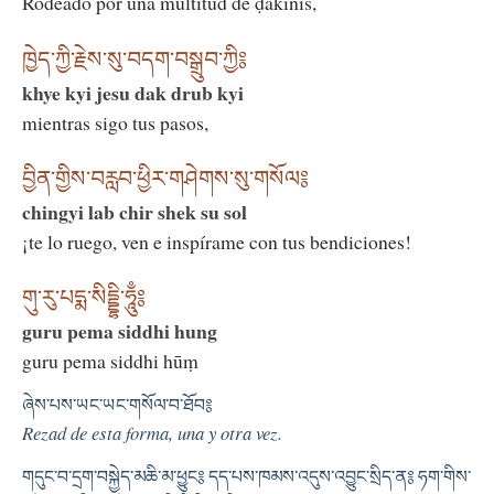
Rodeado por una multitud de ḍākinīs,
ཁྱེད་ཀྱི་རྗེས་སུ་བདག་བསྒྲུབ་ཀྱི༔
khye kyi jesu dak drub kyi
mientras sigo tus pasos,
བྱིན་གྱིས་བརླབ་ཕྱིར་གཤེགས་སུ་གསོལ༔
chingyi lab chir shek su sol
¡te lo ruego, ven e inspírame con tus bendiciones!
གུ་རུ་པདྨ་སིདྡྷི་ཧཱུྃ༔
guru pema siddhi hung
guru pema siddhi hūṃ
ཞེས་པས་ཡང་ཡང་གསོལ་བ་ཐོབ༔
Rezad de esta forma, una y otra vez.
གདུང་བ་དྲག་བསྐྱེད་མཆི་མ་ཕྱུང༔ དད་པས་ཁམས་འདུས་འབྱུང་སྲིད་ན༔ ཧག་གིས་