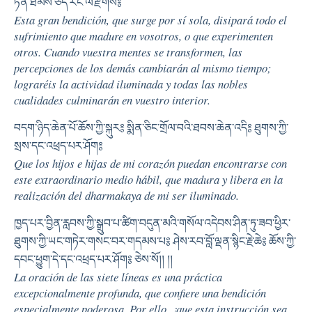
ཏན་ཐམས་ཅད་རང་ལ་རྫོགས༔
Esta gran bendición, que surge por sí sola, disipará todo el
sufrimiento que madure en vosotros, o que experimenten
otros. Cuando vuestra mentes se transformen, las
percepciones de los demás cambiarán al mismo tiempo;
lograréis la actividad iluminada y todas las nobles
cualidades culminarán en vuestro interior.
བདག་ཉིད་ཆེན་པོ་ཆོས་ཀྱི་སྐུར༔ སྨིན་ཅིང་གྲོལ་བའི་ཐབས་ཆེན་འདི༔ ཐུགས་ཀྱི་
སྲས་དང་འཕྲད་པར་ཤོག༔
Que los hijos e hijas de mi corazón puedan encontrarse con
este extraordinario medio hábil, que madura y libera en la
realización del dharmakaya de mi ser iluminado.
ཁྱད་པར་བྱིན་རླབས་ཀྱི་སྒྲུབ་པ་ཚིག་བདུན་མའི་གསོལ་འདེབས་ཤིན་ཏུ་ཟབ་ཕྱིར་
ཐུགས་ཀྱི་ཡང་གཏེར་གསང་བར་གདམས་པ༔ ཤེས་རབ་བློ་ལྡན་སྙིང་རྗེ་ཆེ༔ ཆོས་ཀྱི་
དབང་ཕྱུག་དེ་དང་འཕྲད་པར་ཤོག༔ ཅེས་སོ།། །།
La oración de las siete líneas es una práctica
excepcionalmente profunda, que confiere una bendición
especialmente poderosa. Por ello, ¡que esta instrucción sea