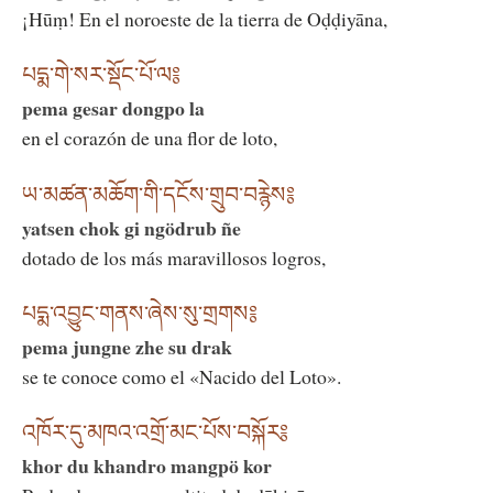
¡Hūṃ! En el noroeste de la tierra de Oḍḍiyāna,
པདྨ་གེ་སར་སྡོང་པོ་ལ༔
pema gesar dongpo la
en el corazón de una flor de loto,
ཡ་མཚན་མཆོག་གི་དངོས་གྲུབ་བརྙེས༔
yatsen chok gi ngödrub ñe
dotado de los más maravillosos logros,
པདྨ་འབྱུང་གནས་ཞེས་སུ་གྲགས༔
pema jungne zhe su drak
se te conoce como el «Nacido del Loto».
འཁོར་དུ་མཁའ་འགྲོ་མང་པོས་བསྐོར༔
khor du khandro mangpö kor