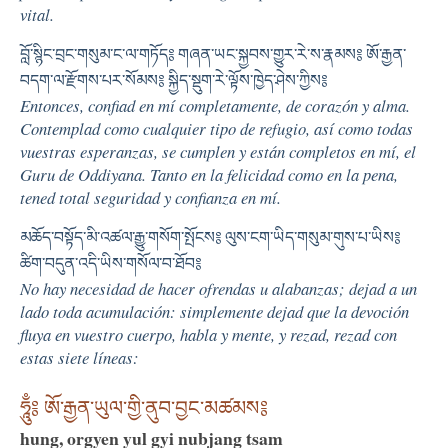
vital.
བློ་སྙིང་བྲང་གསུམ་ང་ལ་གཏོད༔ གཞན་ཡང་སྐྱབས་གྱུར་རེ་ས་རྣམས༔ ཨོ་རྒྱན་
བདག་ལ་རྫོགས་པར་སོམས༔ སྐྱིད་སྡུག་རེ་ལྟོས་ཁྱེད་ཤེས་ཀྱིས༔
Entonces, confiad en mí completamente, de corazón y alma.
Contemplad como cualquier tipo de refugio, así como todas
vuestras esperanzas, se cumplen y están completos en mí, el
Guru de Oddiyana. Tanto en la felicidad como en la pena,
tened total seguridad y confianza en mí.
མཆོད་བསྟོད་མི་འཚལ་རྒྱུ་གསོག་སྤོངས༔ ལུས་ངག་ཡིད་གསུམ་གུས་པ་ཡིས༔
ཚིག་བདུན་འདི་ཡིས་གསོལ་བ་ཐོབ༔
No hay necesidad de hacer ofrendas u alabanzas; dejad a un
lado toda acumulación: simplemente dejad que la devoción
fluya en vuestro cuerpo, habla y mente, y rezad, rezad con
estas siete líneas:
ཧཱུྃ༔ ཨོ་རྒྱན་ཡུལ་གྱི་ནུབ་བྱང་མཚམས༔
hung, orgyen yul gyi nubjang tsam