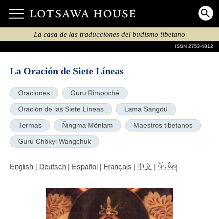
La casa de las traducciones del budismo tibetano
ISSN 2753-4812
La Oración de Siete Líneas
Oraciones
Guru Rimpoché
Oración de las Siete Líneas
Lama Sangdü
Termas
Ñingma Mönlam
Maestros tibetanos
Guru Chökyi Wangchuk
English
Deutsch
Español
Français
中文
|
|
|
|
|
བོད་ཡིག