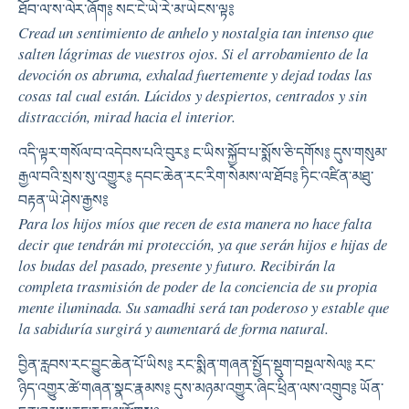
ཐོབ་ལ་ས་ལེར་ཞོག༔ སང་ངེ་ཡེ་རེ་མ་ཡེངས་ལྟ༔
Cread un sentimiento de anhelo y nostalgia tan intenso que
salten lágrimas de vuestros ojos. Si el arrobamiento de la
devoción os abruma, exhalad fuertemente y dejad todas las
cosas tal cual están. Lúcidos y despiertos, centrados y sin
distracción, mirad hacia el interior.
འདི་ལྟར་གསོལ་བ་འདེབས་པའི་བུར༔ ང་ཡིས་སྐྱོབ་པ་སྨོས་ཅི་དགོས༔ དུས་གསུམ་
རྒྱལ་བའི་སྲས་སུ་འགྱུར༔ དབང་ཆེན་རང་རིག་སེམས་ལ་ཐོབ༔ ཏིང་འཛིན་མཐུ་
བརྟན་ཡེ་ཤེས་རྒྱས༔
Para los hijos míos que recen de esta manera no hace falta
decir que tendrán mi protección, ya que serán hijos e hijas de
los budas del pasado, presente y futuro. Recibirán la
completa trasmisión de poder de la conciencia de su propia
mente iluminada. Su samadhi será tan poderoso y estable que
la sabiduría surgirá y aumentará de forma natural.
བྱིན་རླབས་རང་བྱུང་ཆེན་པོ་ཡིས༔ རང་སྨིན་གཞན་སྤྱོད་སྡུག་བསྔལ་སེལ༔ རང་
ཉིད་འགྱུར་ཚེ་གཞན་སྣང་རྣམས༔ དུས་མཉམ་འགྱུར་ཞིང་ཕྲིན་ལས་འགྲུབ༔ ཡོན་