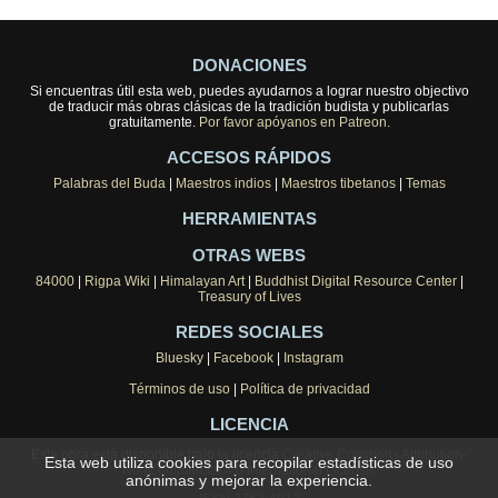
DONACIONES
Si encuentras útil esta web, puedes ayudarnos a lograr nuestro objectivo
de traducir más obras clásicas de la tradición budista y publicarlas
gratuitamente.
Por favor apóyanos en Patreon.
ACCESOS RÁPIDOS
Palabras del Buda
|
Maestros indios
|
Maestros tibetanos
|
Temas
HERRAMIENTAS
OTRAS WEBS
84000
|
Rigpa Wiki
|
Himalayan Art
|
Buddhist Digital Resource Center
|
Treasury of Lives
REDES SOCIALES
Bluesky
|
Facebook
|
Instagram
Términos de uso
|
Política de privacidad
LICENCIA
Esta obra está disponible bajo la licencia
Creative Commons Attribution-
Esta web utiliza cookies para recopilar estadísticas de uso
NonCommercial 4.0 International License
.
anónimas y mejorar la experiencia.