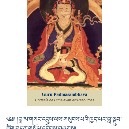
Guru Padmasambhava
Cortesía de Himalayan Art Resources
༄༅། །བླ་མ་གསང་འདུས་ལས་གསུངས་པའི་ཁྱད་པར་བླ་སྒྲུབ་
ཚིག་བདུན་གསོལ་འདེབས་བཞུགས།