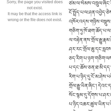
Sorry, the page you visited does
ཙམ་ལ་སེམས་འཁྲུལ་ཞིང་ར
not exist.
ངོ་སྤྲོད་པ་ལ་ཤན་འབྱེད་
It may be that the access link is
wrong or the file does not exist.
འཁོར་འདས་གཉིས་བསྡུས་ཀ
གཅིག་ཏུ་ཁོ་ཐག་ཆོད་པ་ལ་
ལ་བརྟེན་ནས་གྲོལ་རྒྱུ་
ཤར་རང་གྲོལ་ཆུ་དང་རླབས་
ཅད་རིག་པ་ཉག་གཅིག་ལས་མ
པ་དང་ཆོས་ཅན་ཐ་མི་དད་པས་
རིག་པ་ཉིད་དུ་ངོ་མ་ཤེས་
གྲོལ་རྒྱུ་ཡིན་ཞིང་། ད
སོང་སྙམ་དུ་དོགས་པ་ཤར་
པ་ཉིད་འཆར་ཚུལ་ཡིན་པ་