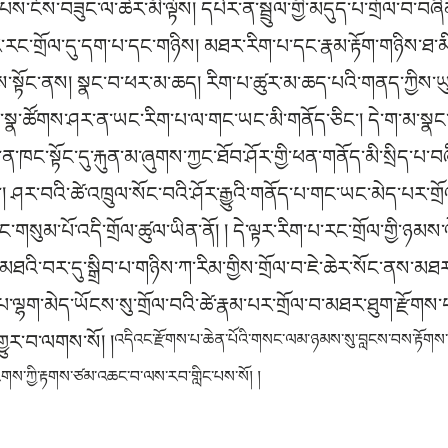
པས་ངོས་བཟུང་ལ་ཆེར་མི་ལྟོས། དཔེར་ན་སྦྲུལ་གྱི་མདུད་པ་གྲོལ་བ་བཞིན
ར་རང་གྲོལ་དུ་དག་པ་དང་གཉིས། མཐར་རིག་པ་དང་རྣམ་རྟོག་གཉིས་ཐ
ྱིས་སྟོང་ནས། སྣང་བ་ཕར་མ་ཆད། རིག་པ་ཚུར་མ་ཆད་པའི་གནད་ཀྱིས
ན་སྣ་ཚོགས་ཤར་ན་ཡང་རིག་པ་ལ་གང་ཡང་མི་གནོད་ཅིང་། དེ་ག་མ་སྣ
ཁང་སྟོང་དུ་རྐུན་མ་ཞུགས་ཀྱང་ཐོབ་ཤོར་གྱི་ཕན་གནོད་མི་སྲིད་པ་བཞ
ང་། ཤར་བའི་ཚེ་འཁྲུལ་སོང་བའི་ཤོར་རྒྱུའི་གནོད་པ་གང་ཡང་མེད་པར་གྲོལ
དང་གསུམ་པོ་འདི་གྲོལ་ཚུལ་ཡིན་ནོ། ། དེ་ལྟར་རིག་པ་རང་གྲོལ་གྱི་
ི་བར་དུ་སྒྲིབ་པ་གཉིས་ཀ་རིམ་གྱིས་གྲོལ་བ་ཇེ་ཆེར་སོང་ནས་མཐར་རྡོ་ར
་པ་ལྷག་མེད་ཡོངས་སུ་གྲོལ་བའི་ཚེ་རྣམ་པར་གྲོལ་བ་མཐར་ཐུག་རྫོགས་པ
གྱུར་བ་ལགས་སོ། །
འདིའང་རྫོགས་པ་ཆེན་པོའི་གསང་ལམ་ཉམས་སུ་བླངས་བས་རྟོགས་པ་
་རིགས་ཀྱི་རྟགས་ཙམ་འཆང་བ་ལས་རབ་གླིང་པས་སོ། །