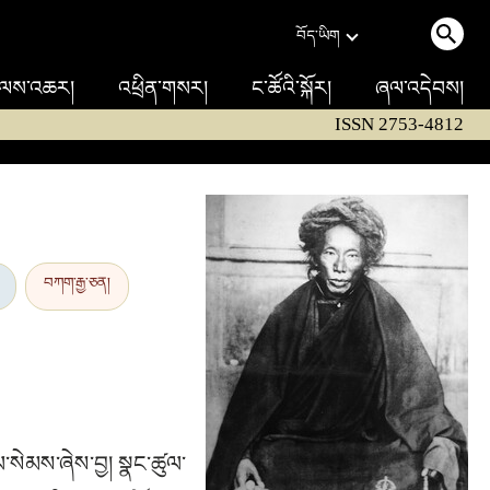
བོད་ཡིག
ལས་འཆར།
འཕྲིན་གསར།
ང་ཚོའི་སྐོར།
ཞལ་འདེབས།
ISSN 2753-4812
བཀག་རྒྱ་ཅན།
་ལ་སེམས་ཞེས་བྱ། སྣང་ཚུལ་