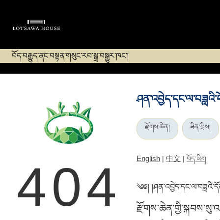
བོད་བརྒྱུད་ནང་བསྟན་གསུང་རབ་སྒྲ་བསྒྱུར་ཁང་།
ཤན་འབྱེད་དང་ལ་བཟླའི་
རྫོགས་ཆེན།
ཟིན་བྲིས།
English
中文
|
|
བོད་ཡིག
404
༄༅། །ཤན་འབྱེད་དང་ལ་བཟླའི་དོ
རྫོགས་ཆེན་གྱི་སྐབས་སུ་འ