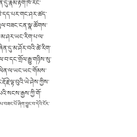
་དུ་རྣམ་རྟོག་ཁོ་རང་
་མི་དད་པར་གང་ཤར་ཚད་
་ཡུལ་བཟང་ངན་སྣ་ཚོགས་
ང་མ་ཤར་ཡང་རིག་པ་ལ་
ིན་དུ་མ་ཤོར་བའི་ཚེ་རིག་
་བ་དང་གྲོལ་རྒྱུ་གཉིས་སུ་
ཉམས་ལེན་ལ་ཡང་ཡང་གོམས་
ྗེ་ལྟ་བུའི་ཡེ་ཤེས་ཀྱིས་
འི་སངས་རྒྱས་ཀྱི་གོ་
བཟང་པོ་ཞིག་བྱུང་བ་དེའི་ངོར་