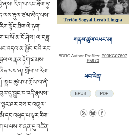
ེ་ནས། རིག་པ་རང་ཐོག་ཏུ་
ཉིད་ལས་རྡུལ་ཙམ་མེད་པས་
Tertön Sogyal Lerab Lingpa
ག་སྟོང་ཐིག་ལེ་ཉག་
ག་པ་སོ་མ་ངོ་ཤེས། ལ་བཟླ་
གནས་ཚུལ་འཕར་མ།
་ཡང་འདའ་མ་མྱོང་བའི་རང་
BDRC Author Profiles:
P00KG07607
་ཚུལ་ལ་རྣམ་རྟོག་ཐམས་
P5970
ཡིན་པས་ན། གྲོལ་བ་རིག་
ཕབ་ལེན།
། །སྣང་ཚུལ་ལ་གྲོལ་བ་ནི་
ུར་དུ་བྱུང་བ་འདི་རྣམས་
EPUB
PDF
ན་ལྟར་ཤར་བས་ང་འཁྲུལ་
མི་དང་འཕྲད་པ་ལྟར་རིག་
ིག་པ་ལས་གཞན་དུ་འཛིན་