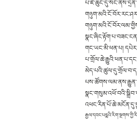
པ་ཇེ་ཆུང་དུ་སོང་ནས་དྲན་
གཉུག་མའི་ངོ་བོར་རང་ཤ
གཉུག་མའི་ངོ་བོར་ལམ་ག
སྣང་ཞིང་རྟོག་པ་བཟང་ང
གང་ཡང་མི་ཕན་པ། དཔེར་ན་
པ་གྲོལ་ཆེ་རྒྱུའི་ཕན་པ་ད
མེད་པའི་ཚུལ་དུ་གྲོལ་བ་
པས་ཚོགས་ལམ་ནས་རྒྱུན་མཐའ
སྣང་གསུམ་འཕོ་བའི་སྒྲིབ
འཕང་རིན་པོ་ཆེ་མངོན་དུ་
རྒྱལ་དབང་པདྨའི་རིག་སྔགས་ཀྱི