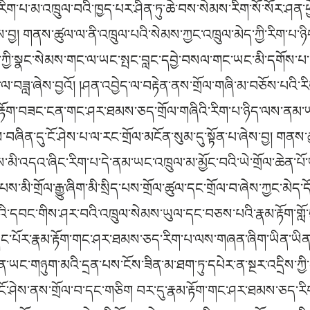
ིག་པ་མ་འཁྲུལ་བའི་ཁྱད་པར་ཤིན་ཏུ་ཆེ་བས་སེམས་རིག་སོ་སོར་ཤན་ཕྱ
ཅེས་བྱ། གནས་ཚུལ་ལ་ནི་འཁྲུལ་པའི་སེམས་ཀྱང་འཁྲུལ་མེད་ཀྱི་རིག་པ་
ྱི་སྣང་སེམས་གང་ལ་ཡང་སྤང་བླང་དབྱེ་བསལ་གང་ཡང་མི་དགོས་པ་རི
ལ་བཟླ་ཞེས་བྱའོ། །ཤན་འབྱེད་ལ་བརྟེན་ནས་གྲོལ་གཞི་མ་བཅོས་པའི་རི
རྣམ་རྟོག་བཟང་ངན་གང་ཤར་ཐམས་ཅད་གྲོལ་གཞིའི་རིག་པ་ཉིད་ལས་ནམ
བཞིན་དུ་ངོ་ཤེས་པ་ལ་རང་གྲོལ་མངོན་སུམ་དུ་སྟོན་པ་ཞེས་བྱ། གནས
ི་འདའ་ཞིང་རིག་པ་དེ་ནམ་ཡང་འཁྲུལ་མ་མྱོང་བའི་ཡེ་གྲོལ་ཆེན་པོ་
མི་གྲོལ་རྒྱུ་ཞིག་མི་སྲིད་པས་གྲོལ་ཚུལ་དང་གྲོལ་བ་ཞེས་ཀྱང་མེད་དོ
པའི་དབང་གིས་ཤར་བའི་འཁྲུལ་སེམས་ཡུལ་དང་བཅས་པའི་རྣམ་རྟོག་གློ་བ
ེའང་དང་པོར་རྣམ་རྟོག་གང་ཤར་ཐམས་ཅད་རིག་པ་ལས་གཞན་ཞིག་ཡིན་ཡི
ན་ཡང་གཉུག་མའི་དྲན་པས་ངོས་ཟིན་མ་ཐག་ཏུ་དཔེར་ན་སྔར་འདྲིས་ཀྱི་
ངོ་ཤེས་ནས་གྲོལ་བ་དང་གཅིག བར་དུ་རྣམ་རྟོག་གང་ཤར་ཐམས་ཅད་ར