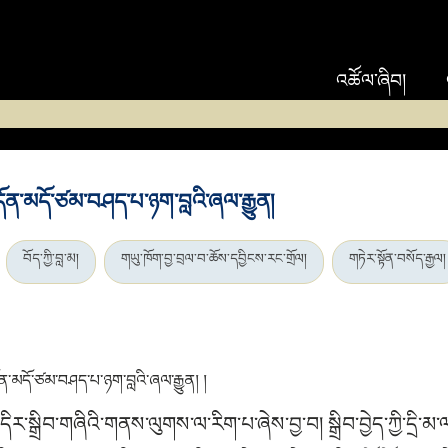
འཚོལ་ཞིབ།
དོན་མདོ་ཙམ་བཤད་པ་ཉག་བླའི་ཞལ་རྒྱུན།
བོད་ཀྱི་བླ་མ།
གཡུ་ཁོག་བྱ་བྲལ་བ་ཆོས་དབྱིངས་རང་གྲོལ།
གཏེར་སྟོན་བསོད་རྒྱལ།
ན་མདོ་ཙམ་བཤད་པ་ཉག་བླའི་ཞལ་རྒྱུན། །
དིར་སྒྲིབ་གཞིའི་གནས་ལུགས་ལ་རིག་པ་ཞེས་བྱ་བ། སྒྲིབ་བྱེད་ཀྱི་དྲི་མ