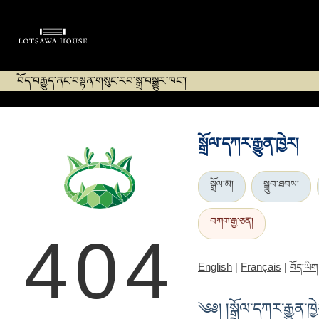
བོད་བརྒྱུད་ནང་བསྟན་གསུང་རབ་སྒྲ་བསྒྱུར་ཁང་།
སྒྲོལ་དཀར་རྒྱུན་ཁྱེར།
སྒྲོལ་མ།
སྒྲུབ་ཐབས།
བཀག་རྒྱ་ཅན།
404
English
Français
|
|
བོད་ཡིག
༄༅། །སྒྲོལ་དཀར་རྒྱུན་ཁ