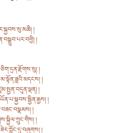
སྐྱབས་སུ་མཆི། །
བསྒྲུབ་པར་བགྱི། །
ཅིག་དྲན་རྫོགས་སུ། །
་སྟོན་ཟླའི་མདངས། །
མ་སྤྱན་བདུན་ལྡན། །
ན་པ་སྐྱབས་སྦྱིན་རྒྱས། །
མ་བཟང་བསྣམས། །
་སྐྱིལ་ཀྲུང་གིས། །
ེར་ཀློང་དུ་བཞུགས། །