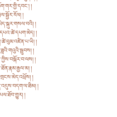
ག་གར་གྱི་དབང༌། །
་སྦྱོར་རོལ། །
ེད་སྐུར་གསལ་བའི། །
དཔའ་ཚེ་དཔག་མེད། །
བུམ་འཛིན་པ་ཡི། །
འི་གའུའི་སྦུབས། །
ྱིས་བསྐོར་བ་ལས། །
ཐོན་རྣམ་རྒྱལ་མ། །
་གྲངས་མེད་འཕྲོས། །
་འདུས་བདག་ལ་ཐིམ། །
པལ་ཐོབ་གྱུར། །