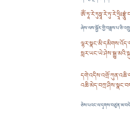
ཨོཾ་ཏཱ་རེ་ཏུཏྟཱ་རེ་ཏུ་རེ་ཧྲཱིཿབྷྲ
ཞེས་ལས་སྦྱོར་གྱི་བཟླས་པ་ཅི་འ
ལྷར་སྣང་མི་དམིགས་འོད་
སླར་ཡང་ཡེ་ཤེས་སྒྱུ་མའི་སྐུ
དགེ་འདིས་འགྲོ་ཀུན་འཆི
འཆི་མེད་བཀྲ་ཤིས་སྣང་བས
ཅེས་པའང་ལ་དྭགས་བཙུན་མ་བདེ་སྐ