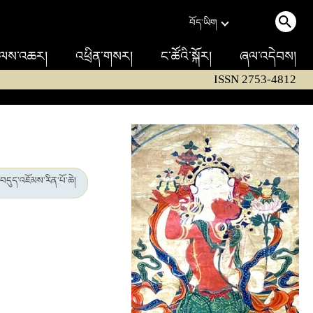
བོད་ཡིག
ལས་འཆར།
འཕྲིན་གསར།
ང་ཚོའི་སྐོར།
ཞལ་འདེབས།
ISSN 2753-4812
བདུད་འཇོམས་རིན་པོ་ཆེ།