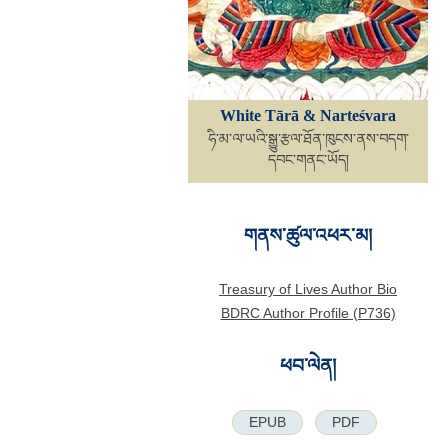
White Tārā & Narteśvara
ཧི་མ་ལ་ཡའི་སྒྱུ་རྩལ་ཐོན་ཁུངས་ནས་བདག་
དབང་གནང་ཡོད།
གནས་ཚུལ་འཕར་མ།
Treasury of Lives Author Bio
BDRC Author Profile (P736)
ཕབ་ལེན།
EPUB
PDF