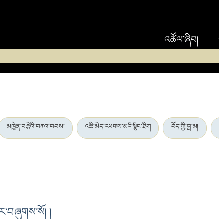
འཚོལ་ཞིབ།
མཁྱེན་བརྩེའི་བཀའ་བབས།
འཆི་མེད་འཕགས་མའི་སྙིང་ཐིག
བོད་ཀྱི་བླ་མ།
ྱེར་བཞུགས་སོ། །