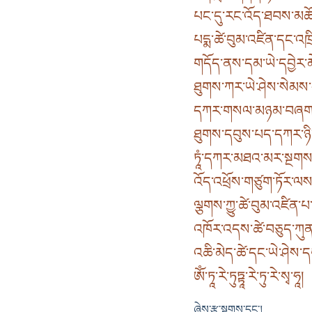
པང་དུ་རང་འོད་ཐབས་མཆོ
པདྨ་ཚེ་བུམ་འཛིན་དང་འཁྲིལ
གདོད་ནས་དམ་ཡེ་དབྱེར་མ
ཐུགས་ཀར་ཡེ་ཤེས་སེམས་
དཀར་གསལ་མཉམ་བཞག་ཚེ་
ཐུགས་དབུས་པད་དཀར་ཉི་ཟླ
ཏཱཾ་དཀར་མཐའ་མར་སྔགས་ཀ
འོད་འཕྲོས་གཙུག་ཏོར་ལས་
ལྕགས་ཀྱུ་ཚེ་བུམ་འཛིན་པ
འཁོར་འདས་ཚེ་བཅུད་ཀུན
འཆི་མེད་ཚེ་དང་ཡེ་ཤེས་ད
ཨོཾ་ཏཱ་རེ་ཏུཏྟཱ་རེ་ཏུ་རེ་སྭ་ཧཱ།
ཞེས་རྩ་སྔགས་དང༌།