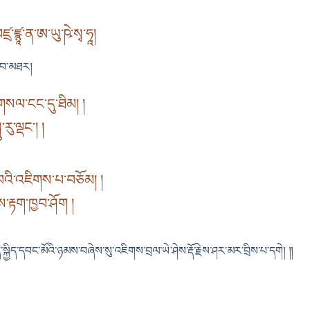
ཱུཾ་བཛྲ་ཛྙཱ་ན་ཨ་ཡུ་ཥེ་སྭ་ཧཱ།
གྲུབ་མཐར།
གསལ་ངང་དུ་ཐིམ། །
་རུ་ལྡང༌། །
་བའི་འཇིགས་པ་བཅོམ། །
་རྟག་ཁྱབ་ཤོག །
ྱིད་དབང་མོའི་ཉམས་བཞེས་སུ་འཇིགས་བྲལ་ཡེ་ཤེས་རྡོ་རྗེས་ཤར་མར་བྲིས་པ་དགེ། ༎