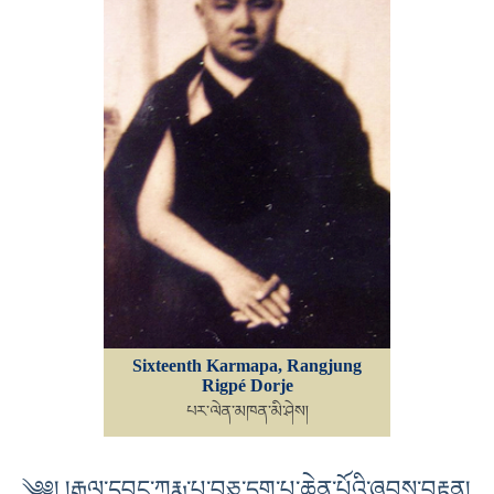
Sixteenth Karmapa, Rangjung
Rigpé Dorje
པར་ལེན་མཁན་མི་ཤེས།
༄༅། །རྒྱལ་དབང་ཀརྨ་པ་བཅུ་དྲུག་པ་ཆེན་པོའི་ཞབས་བརྟན།