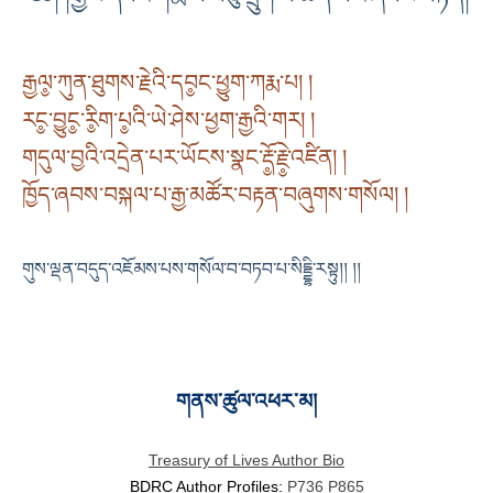
རྒྱལ༵་ཀུན་ཐུགས་རྗེའི་དབ༵ང་ཕྱུག་ཀརྨ་པ། །
རང༵་བྱུང༵་རི༵ག་པ༵འི་ཡེ་ཤེས་ཕྱག་རྒྱའི་གར། །
གདུལ་བྱའི་འདྲེན་པར་ཡོངས་སྣང་རྡོ༵་རྗེ༵་འཛིན། །
ཁྱོད་ཞབས་བསྐལ་པ་རྒྱ་མཚོར་བརྟན་བཞུགས་གསོལ། །
གུས་ལྡན་བདུད་འཇོམས་པས་གསོལ་བ་བཏབ་པ་སིདྡྷི་རསྟུ།། །།
གནས་ཚུལ་འཕར་མ།
Treasury of Lives Author Bio
BDRC Author Profiles:
P736
P865