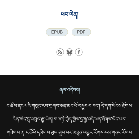
ཕབ་ལེན།
EPUB
PDF
ཞལ་འདེབས།
ང་ཚོས་ནང་པའི་གསུང་རབ་གྲགས་ཅན་མང་པོ་བསྒྱུར་བ་དང་། དེ་དག་ཡོངས་རྫོགས་
རིན་མེད་དུ་འབུལ་རྒྱུ་ཡིན། གལ་ཏེ་ཁྱེད་ཀྱིས་དྲ་རྒྱ་འདི་ཕན་ཐོགས་ཡོད་པར་
གཟིགས་ན། ང་ཚོའི་དམིགས་ཡུལ་གྲུབ་པར་མཐུན་འགྱུར་རོགས་རམ་གནང་རོགས།