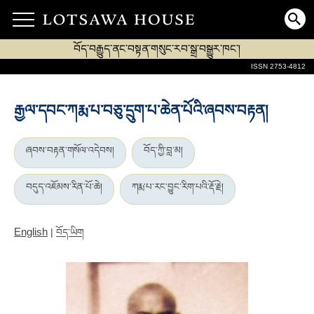
བོད་བརྒྱུད་ནང་བསྟན་གསུང་རབ་སྒྲ་བསྒྱུར་ཁང་།
ISSN 2753-4812
རྒྱལ་དབང་ཀརྨ་པ་བཅུ་དྲུག་པ་ཆེན་པོའི་ཞབས་བརྟན།
ཞབས་བརྟན་གསོལ་འདེབས།
བོད་ཀྱི་བླ་མ།
བདུད་འཇོམས་རིན་པོ་ཆེ།
ཀརྨ་པ་རང་བྱུང་རིག་པའི་རྡོ་རྗེ།
English
|
བོད་ཡིག