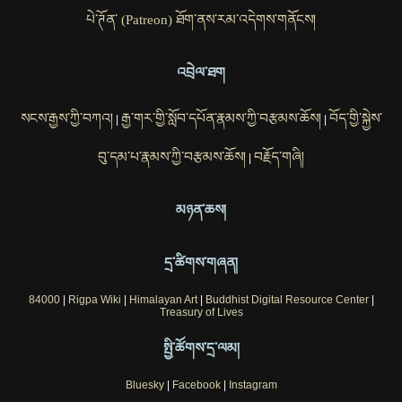
པེ་ཊོན་ (Patreon) ཐོག་ནས་རམ་འདེགས་གནོངས།
འབྲེལ་ཐག
སངས་རྒྱས་ཀྱི་བཀའ།
རྒྱ་གར་གྱི་སློབ་དཔོན་རྣམས་ཀྱི་བརྩམས་ཆོས།
བོད་གྱི་སྐྱེས་
|
|
བུ་དམ་པ་རྣམས་ཀྱི་བརྩམས་ཆོས།
བརྗོད་གཞི།
|
མཉན་ཆས།
དྲ་ཚིགས་གཞན།
84000
|
Rigpa Wiki
|
Himalayan Art
|
Buddhist Digital Resource Center
|
Treasury of Lives
སྤྱི་ཚོགས་དྲ་ལམ།
Bluesky
|
Facebook
|
Instagram