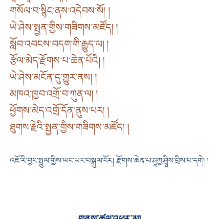
གསོལ་བ་སྙིང་ནས་འདེབས་སོ། །
ཡེ་ཤེས་སྤྱན་གྱིས་གཟིགས་མཛོད། །
སློབ་འབངས་བདག་གི་རྒྱུད་ལ། །
རྩོལ་མེད་རྫོགས་པ་ཆེན་པོའི། །
ཡེ་ཤེས་མངོན་དུ་གྱུར་ནས། །
མཁའ་ཁྱབ་འགྲོ་བ་ཀུན་ལ། །
ཕྱོགས་མེད་འགྲོ་དོན་ནུས་པར། །
ཐུགས་རྗེའི་སྤྱན་གྱིས་གཟིགས་མཛོད། །
འཇོ་རི་བྱང་སྤྲུལ་གྱིས་ཡང་ཡང་བསྐུལ་ངོར། རྫོགས་ཆེན་པ་ཤཱཀྱ་ཤྲཱིས་བྲིས་པ་དགེ། །
གནས་ཚུལ་འཕར་མ།