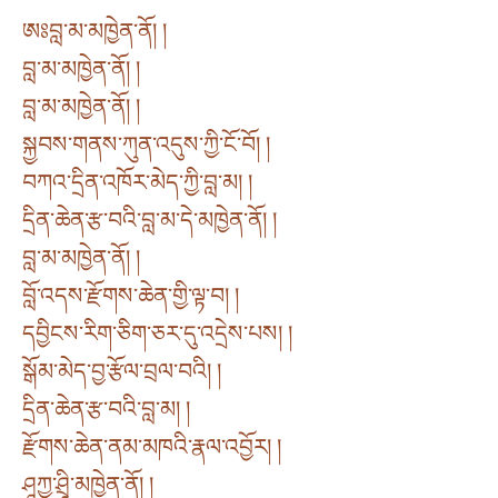
ཨཿབླ་མ་མཁྱེན་ནོ། །
བླ་མ་མཁྱེན་ནོ། །
བླ་མ་མཁྱེན་ནོ། །
སྐྱབས་གནས་ཀུན་འདུས་ཀྱི་ངོ་བོ། །
བཀའ་དྲིན་འཁོར་མེད་ཀྱི་བླ་མ། །
དྲིན་ཆེན་རྩ་བའི་བླ་མ་དེ་མཁྱེན་ནོ། །
བླ་མ་མཁྱེན་ནོ། །
བློ་འདས་རྫོགས་ཆེན་གྱི་ལྟ་བ། །
དབྱིངས་རིག་ཅིག་ཅར་དུ་འདྲེས་པས། །
སྒོམ་མེད་བྱ་རྩོལ་བྲལ་བའི། །
དྲིན་ཆེན་རྩ་བའི་བླ་མ། །
རྫོགས་ཆེན་ནམ་མཁའི་རྣལ་འབྱོར། །
ཤཱཀྱ་ཤྲཱི་མཁྱེན་ནོ། །