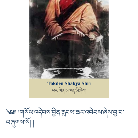
Tokden Shakya Shri
པར་ལེན་མཁན་མི་ཤེས།
༄༅། །གསོལ་འདེབས་བྱིན་རླབས་ཆར་འབེབས་ཞེས་བྱ་བ་
བཞུགས་སོ། །