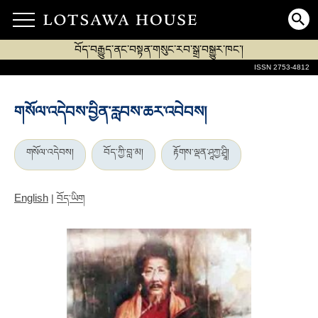
བོད་བརྒྱུད་ནང་བསྟན་གསུང་རབ་སྒྲ་བསྒྱུར་ཁང་།
ISSN 2753-4812
གསོལ་འདེབས་བྱིན་རླབས་ཆར་འབེབས།
གསོལ་འདེབས།
བོད་ཀྱི་བླ་མ།
རྟོགས་ལྡན་ཤཱཀྱ་ཤྲཱི།
English
|
བོད་ཡིག