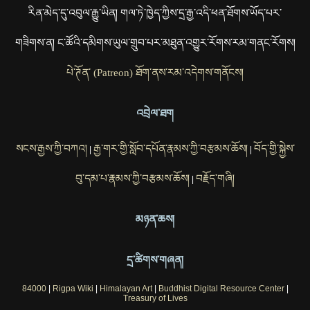
རིན་མེད་དུ་འབུལ་རྒྱུ་ཡིན། གལ་ཏེ་ཁྱེད་ཀྱིས་དྲ་རྒྱ་འདི་ཕན་ཐོགས་ཡོད་པར་
གཟིགས་ན། ང་ཚོའི་དམིགས་ཡུལ་གྲུབ་པར་མཐུན་འགྱུར་རོགས་རམ་གནང་རོགས།
པེ་ཊོན་ (Patreon) ཐོག་ནས་རམ་འདེགས་གནོངས།
འབྲེལ་ཐག
སངས་རྒྱས་ཀྱི་བཀའ།
རྒྱ་གར་གྱི་སློབ་དཔོན་རྣམས་ཀྱི་བརྩམས་ཆོས།
བོད་གྱི་སྐྱེས་
|
|
བུ་དམ་པ་རྣམས་ཀྱི་བརྩམས་ཆོས།
བརྗོད་གཞི།
|
མཉན་ཆས།
དྲ་ཚིགས་གཞན།
84000
|
Rigpa Wiki
|
Himalayan Art
|
Buddhist Digital Resource Center
|
Treasury of Lives