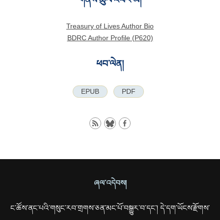
Treasury of Lives Author Bio
BDRC Author Profile (P620)
ཕབ་ལེན།
EPUB
PDF
ཞལ་འདེབས།
ང་ཚོས་ནང་པའི་གསུང་རབ་གྲགས་ཅན་མང་པོ་བསྒྱུར་བ་དང་། དེ་དག་ཡོངས་རྫོགས་