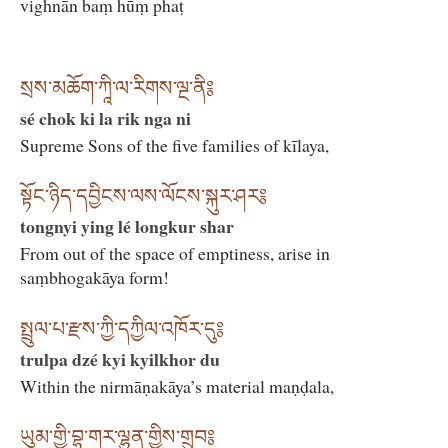
vighnān baṃ hūṃ phaṭ
སྲས་མཆོག་ཀཱི་ལ་རིགས་ལྔ་ནི༔
sé chok ki la rik nga ni
Supreme Sons of the five families of kīlaya,
སྟོང་ཉིད་དབྱིངས་ལས་ལོངས་སྐུར་ཤར༔
tongnyi ying lé longkur shar
From out of the space of emptiness, arise in
saṃbhogakāya form!
སྤྲུལ་པ་རྫས་ཀྱི་དཀྱིལ་འཁོར་དུ༔
trulpa dzé kyi kyilkhor du
Within the nirmāṇakāya’s material maṇḍala,
ཡུམ་གྱི་བྷ་གར་ལྷུན་གྱིས་གྲུབ༔