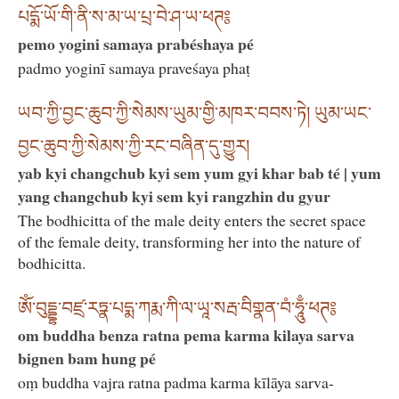
པདྨོ་ཡོ་གི་ནི་ས་མ་ཡ་པྲ་བེ་ཤ་ཡ་ཕཊ༔
pemo yogini samaya prabéshaya pé
padmo yoginī samaya praveśaya phaṭ
ཡབ་ཀྱི་བྱང་ཆུབ་ཀྱི་སེམས་ཡུམ་གྱི་མཁར་བབས་ཏེ། ཡུམ་ཡང་
བྱང་ཆུབ་ཀྱི་སེམས་ཀྱི་རང་བཞིན་དུ་གྱུར།
yab kyi changchub kyi sem yum gyi khar bab té | yum
yang changchub kyi sem kyi rangzhin du gyur
The bodhicitta of the male deity enters the secret space
of the female deity, transforming her into the nature of
bodhicitta.
ཨོཾ་བུདྡྷ་བཛྲ་རཏྣ་པདྨ་ཀརྨ་ཀི་ལ་ཡཱ་སརྦ་བིགྣན་བཾ་ཧཱུྃ་ཕཊ༔
om buddha benza ratna pema karma kilaya sarva
bignen bam hung pé
oṃ buddha vajra ratna padma karma kīlāya sarva-