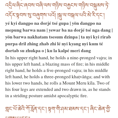
འདྲིལ་ཞིང་ཞབས་བཞི་ལས་གཉིས་བརྐྱངས་གཉིས་བསྐུམས་ཏེ་
འདོར་སྟབས་སུ་བཞུགས་པའོ། །སྐུ་ལ་བསྐལ་པའི་མེ་རི་དང་།
yé kyi dangpo na dorjé tsé gupa | yön dangpo na
mepung barwa nam | yewar ba na dorjé tsé nga dang |
yön barwa nakhatam tsesum dzinpa | ta nyi kyi rirab
purpa dril zhing zhab zhi lé nyi kyang nyi kum té
dortab su zhukpa o | ku la kalpé meri dang
In his upper right hand, he holds a nine-pronged vajra; in
his upper left hand, a blazing mass of fire; in his middle
right hand, he holds a five-pronged vajra; in his middle
left hand, he holds a three-pronged khaṭvāṅga; and with
his lower two hands, he rolls a Mount Meru kīla. Two of
his four legs are extended and two drawn in, as he stands
in a striding posture amidst apocalyptic fire.
གླང་པོ་ཆེའི་ཀོ་རློན་དང་། སྟག་གི་ཤམ་ཐམས་དང་། ཞིང་ཆེན་གྱི་