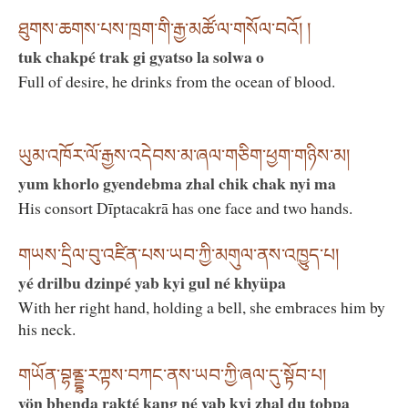
ཐུགས་ཆགས་པས་ཁྲག་གི་རྒྱ་མཚོ་ལ་གསོལ་བའོ། །
tuk chakpé trak gi gyatso la solwa o
Full of desire, he drinks from the ocean of blood.
ཡུམ་འཁོར་ལོ་རྒྱས་འདེབས་མ་ཞལ་གཅིག་ཕྱག་གཉིས་མ།
yum khorlo gyendebma zhal chik chak nyi ma
His consort Dīptacakrā has one face and two hands.
གཡས་དྲིལ་བུ་འཛིན་པས་ཡབ་ཀྱི་མགུལ་ནས་འཁྱུད་པ།
yé drilbu dzinpé yab kyi gul né khyüpa
With her right hand, holding a bell, she embraces him by
his neck.
གཡོན་བྷནྡྷ་རཀྟས་བཀང་ནས་ཡབ་ཀྱི་ཞལ་དུ་སྟོབ་པ།
yön bhenda rakté kang né yab kyi zhal du tobpa