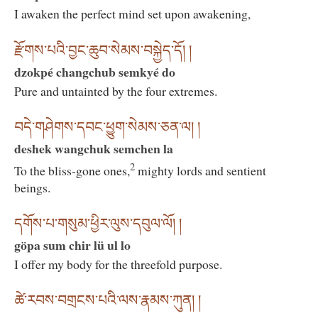
I awaken the perfect mind set upon awakening,
རྫོགས་པའི་བྱང་ཆུབ་སེམས་བསྐྱེད་དོ། །
dzokpé changchub semkyé do
Pure and untainted by the four extremes.
བདེ་གཤེགས་དབང་ཕྱུག་སེམས་ཅན་ལ། །
deshek wangchuk semchen la
2
To the bliss-gone ones,
mighty lords and sentient
beings.
དགོས་པ་གསུམ་ཕྱིར་ལུས་དབུལ་ལོ། །
göpa sum chir lü ul lo
I offer my body for the threefold purpose.
ཚེ་རབས་བགྲངས་པའི་ལས་རྣམས་ཀུན། །