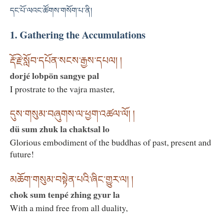
དང་པོ་ལའང་ཚོགས་གསོག་པ་ནི།
1. Gathering the Accumulations
རྡོ་རྗེ་སློབ་དཔོན་སངས་རྒྱས་དཔལ། །
dorjé lobpön sangye pal
I prostrate to the vajra master,
དུས་གསུམ་བཞུགས་ལ་ཕྱག་འཚལ་ལོ། །
dü sum zhuk la chaktsal lo
Glorious embodiment of the buddhas of past, present and
future!
མཆོག་གསུམ་བསྟེན་པའི་ཞིང་གྱུར་ལ། །
chok sum tenpé zhing gyur la
With a mind free from all duality,