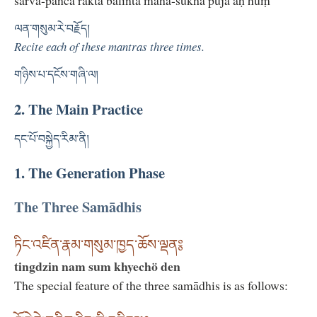
sarva-pañca rakta baliṅta mahā-sukha pūjā āḥ hūṃ
ལན་གསུམ་རེ་བརྗོད།
Recite each of these mantras three times.
གཉིས་པ་དངོས་གཞི་ལ།
2. The Main Practice
དང་པོ་བསྐྱེད་རིམ་ནི།
1. The Generation Phase
The Three Samādhis
ཏིང་འཛིན་རྣམ་གསུམ་ཁྱད་ཆོས་ལྡན༔
tingdzin nam sum khyechö den
The special feature of the three samādhis is as follows: