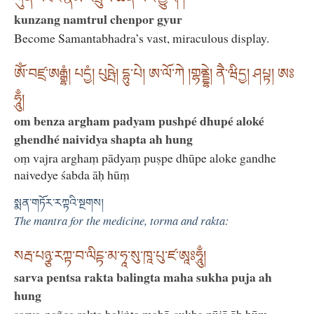
kunzang namtrul chenpor gyur
Become Samantabhadra’s vast, miraculous display.
ཨོཾ་བཛྲ་ཨརྒྷཾ། པདྱཾ། པུཥྤེ། དྷུ་པེ། ཨ་ལོ་ཀེ །གྷནྡྷེ། ནཻ་ཝིདྱ། ཤཔྟ། ཨཿ
ཧཱུྃ།
om benza argham padyam pushpé dhupé aloké
ghendhé naividya shapta ah hung
oṃ vajra arghaṃ pādyaṃ puṣpe dhūpe aloke gandhe
naivedye śabda āḥ hūṃ
སྨན་གཏོར་རཀྟའི་སྔགས།
The mantra for the medicine, torma and rakta:
སརྦ་པཉྩ་རཀྟ་བ་ལིངྟ་མ་ཧཱ་སུ་ཁཱ་པུ་ཛ་ཨཱཿཧཱུྃ།
sarva pentsa rakta balingta maha sukha puja ah
hung