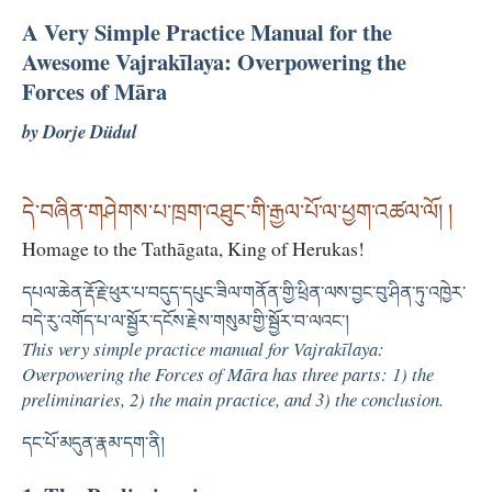
A Very Simple Practice Manual for the
Awesome Vajrakīlaya: Overpowering the
Forces of Māra
by Dorje Düdul
དེ་བཞིན་གཤེགས་པ་ཁྲག་འཐུང་གི་རྒྱལ་པོ་ལ་ཕྱག་འཚལ་ལོ། །
Homage to the Tathāgata, King of Herukas!
དཔལ་ཆེན་རྡོ་རྗེ་ཕུར་པ་བདུད་དཔུང་ཟིལ་གནོན་གྱི་ཕྲིན་ལས་བྱང་བུ་ཤིན་ཏུ་འཁྱེར་
བདེ་རུ་འགོད་པ་ལ་སྦྱོར་དངོས་རྗེས་གསུམ་གྱི་སྦྱོར་བ་ལའང་།
This very simple practice manual for Vajrakīlaya:
Overpowering the Forces of Māra has three parts: 1) the
preliminaries, 2) the main practice, and 3) the conclusion.
དང་པོ་མདུན་རྣམ་དག་ནི།