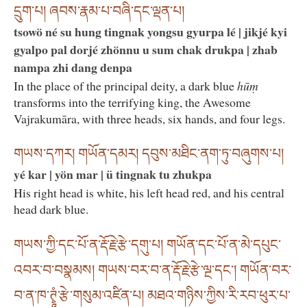
དྲུག་པ། ཞབས་རྣམ་པ་བཞི་དང་ལྡན་པ།
tsowö né su hung tingnak yongsu gyurpa lé | jikjé kyi
gyalpo pal dorjé zhönnu u sum chak drukpa | zhab
nampa zhi dang denpa
In the place of the principal deity, a dark blue
hūṃ
transforms into the terrifying king, the Awesome
Vajrakumāra, with three heads, six hands, and four legs.
གཡས་དཀར། གཡོན་དམར། དབུས་མཐིང་ནག་ཏུ་བཞུགས་པ།
yé kar | yön mar | ü tingnak tu zhukpa
His right head is white, his left head red, and his central
head dark blue.
གཡས་ཀྱི་དང་པོ་ན་རྡོ་རྗེ་རྩེ་དགུ་པ། གཡོན་དང་པོ་ན་མེ་དཔུང་
འབར་བ་བསྣམས། གཡས་བར་བ་ན་རྡོ་རྗེ་རྩེ་ལྔ་དང་། གཡོན་བར་
བ་ན་ཁ་ཊྭཱཾ་རྩེ་གསུམ་འཛིན་པ། མཐའ་གཉིས་ཀྱིས་རི་རབ་ཕུར་པ་