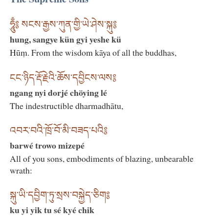
ཧཱུྃ༔ སངས་རྒྱས་ཀུན་གྱི་ཡེ་ཤེས་སྐུ༔
hung, sangye kün gyi yeshe kü
Hūṃ. From the wisdom kāya of all the buddhas,
ངང་ཉིད་རྡོ་རྗེའི་ཆོས་དབྱིངས་ལས༔
ngang nyi dorjé chöying lé
The indestructible dharmadhātu,
འབར་བའི་ཁྲོ་བོ་མི་བཟད་པའི༔
barwé trowo mizepé
All of you sons, embodiments of blazing, unbearable
wrath:
སྐུ་ཡི་དབྱིག་ཏུ་སྲས་བསྐྱེད་ཅིག༔
ku yi yik tu sé kyé chik