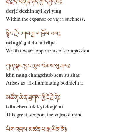
རྡོ་རྗེ་དེ་བཞིན་ཉིད་ཀྱི་དབྱིངས༔
dorjé dezhin nyi kyi ying
Within the expanse of vajra suchness,
སྙིང་རྗེ་འགལ་ཟླ་ལ་ཁྲོས་པས༔
nyingjé gal da la tröpé
Wrath toward opponents of compassion
ཀུན་སྣང་བྱང་ཆུབ་སེམས་སུ་ཤར༔
kün nang changchub sem su shar
Arises as all-illuminating bodhicitta;
མཚོན་ཆེན་ཐུགས་ཀྱི་རྡོ་རྗེ་ནི༔
tsön chen tuk kyi dorjé ni
This great weapon, the vajra of mind
ཡིག་འབྲུས་མཚན་པ་རྒྱུ་ཡིན་ནོ༔