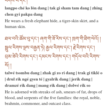
པགས་པ་དང་།
langpo ché ko lön dang | tak gi sham tam dang | zhing
chen gyi pakpa dang
He wears a fresh elephant hide, a tiger-skin skirt, and a
human skin.
ཐལ་བའི་ཚོམ་བུ་དང་། ཞག་གི་ཟོ་རིས་དང་། ཁྲག་གི་ཐིག་ལེའོ། །
སྦྲུལ་རིགས་ལྔས་བརྒྱན་ཏེ། རྒྱལ་རིགས་དང་། རྗེ་རིགས་དང་།
བྲམ་ཟེའི་རིགས་དང་། དམངས་རིགས་དང་། གདོལ་བའི་རིགས་
སོ། །
talwé tsombu dang | zhak gi zo ri dang | trak gi tiklé o
| drul rik ngé gyen té | gyalrik dang | jerik dang |
dramzé rik dang | mang rik dang | dolwé rik so
He is adorned with streaks of ash, smears of fat, drops of
blood, and serpents of the five families: the royal, noble,
brahmin, commoner, and outcast class.