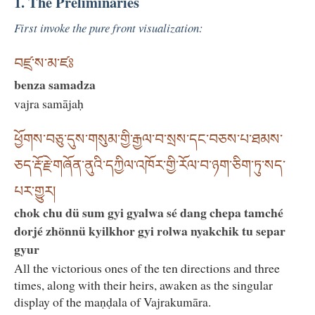
1. The Preliminaries
First invoke the pure front visualization:
བཛྲ་ས་མ་ཛཿ
benza samadza
vajra samājaḥ
ཕྱོགས་བཅུ་དུས་གསུམ་གྱི་རྒྱལ་བ་སྲས་དང་བཅས་པ་ཐམས་
ཅད་རྡོ་རྗེ་གཞོན་ནུའི་དཀྱིལ་འཁོར་གྱི་རོལ་བ་ཉག་ཅིག་ཏུ་སད་
པར་གྱུར།
chok chu dü sum gyi gyalwa sé dang chepa tamché
dorjé zhönnü kyilkhor gyi rolwa nyakchik tu separ
gyur
All the victorious ones of the ten directions and three
times, along with their heirs, awaken as the singular
display of the maṇḍala of Vajrakumāra.