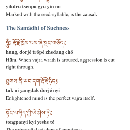
yikdrü tsenpa gyu yin no
Marked with the seed-syllable, is the causal.
The Samādhi of Suchness
ཧཱུྃ༔ རྡོ་རྗེ་ཁྲོས་པས་ཞེ་སྡང་གཅོད༔
hung, dorjé tröpé zhedang chö
Hūṃ. When vajra wrath is aroused, aggression is cut
right through.
ཐུགས་ནི་ཡང་དག་རྡོ་རྗེ་ཉིད༔
tuk ni yangdak dorjé nyi
Enlightened mind is the perfect vajra itself.
སྟོང་པ་ཉིད་ཀྱི་ཡེ་ཤེས་ཏེ༔
tongpanyi kyi yeshe té
The primordial wisdom of emptiness