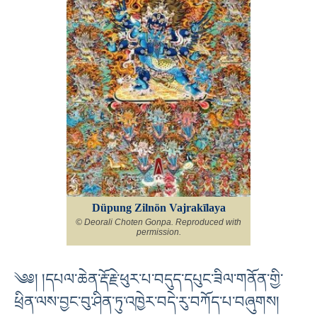
Düpung Zilnön Vajrakīlaya
© Deorali Choten Gonpa. Reproduced with
permission.
༄༅། །དཔལ་ཆེན་རྡོ་རྗེ་ཕུར་པ་བདུད་དཔུང་ཟིལ་གནོན་གྱི་
ཕྲིན་ལས་བྱང་བུ་ཤིན་ཏུ་འཁྱེར་བདེ་རུ་བཀོད་པ་བཞུགས།