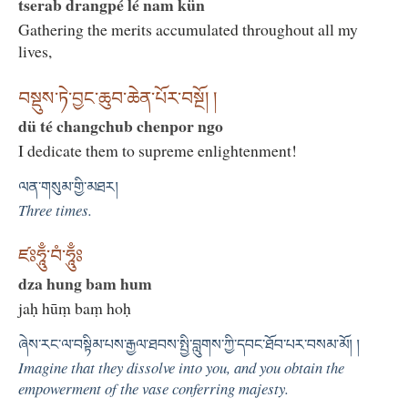
tserab drangpé lé nam kün
Gathering the merits accumulated throughout all my
lives,
བསྡུས་ཏེ་བྱང་ཆུབ་ཆེན་པོར་བསྔོ། །
dü té changchub chenpor ngo
I dedicate them to supreme enlightenment!
ལན་གསུམ་གྱི་མཐར།
Three times.
ཛཿཧཱུྃ་བཾ་ཧཱུྃཿ
dza hung bam hum
jaḥ hūṃ baṃ hoḥ
ཞེས་རང་ལ་བསྟིམ་པས་རྒྱལ་ཐབས་སྤྱི་བླུགས་ཀྱི་དབང་ཐོབ་པར་བསམ་མོ། །
Imagine that they dissolve into you, and you obtain the
empowerment of the vase conferring majesty.