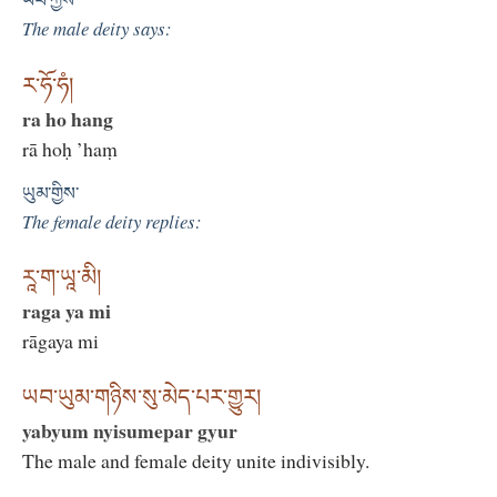
ཡབ་ཀྱིས་
The male deity says:
ར་ཧོ་ཧཾ།
ra ho hang
rā hoḥ ’haṃ
ཡུམ་གྱིས་
The female deity replies:
རཱ་ག་ཡཱ་མི།
raga ya mi
rāgaya mi
ཡབ་ཡུམ་གཉིས་སུ་མེད་པར་གྱུར།
yabyum nyisumepar gyur
The male and female deity unite indivisibly.