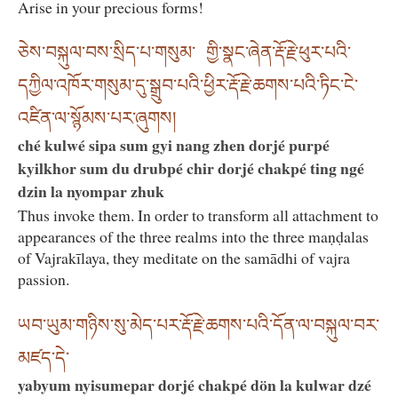
Arise in your precious forms!
ཅེས་བསྐུལ་བས་སྲིད་པ་གསུམ་ གྱི་སྣང་ཞེན་རྡོ་རྗེ་ཕུར་པའི་
དཀྱིལ་འཁོར་གསུམ་དུ་སྒྲུབ་པའི་ཕྱིར་རྡོ་རྗེ་ཆགས་པའི་ཏིང་ངེ་
འཛིན་ལ་སྙོམས་པར་ཞུགས།
ché kulwé sipa sum gyi nang zhen dorjé purpé
kyilkhor sum du drubpé chir dorjé chakpé ting ngé
dzin la nyompar zhuk
Thus invoke them. In order to transform all attachment to
appearances of the three realms into the three maṇḍalas
of Vajrakīlaya, they meditate on the samādhi of vajra
passion.
ཡབ་ཡུམ་གཉིས་སུ་མེད་པར་རྡོ་རྗེ་ཆགས་པའི་དོན་ལ་བསྐུལ་བར་
མཛད་དེ་
yabyum nyisumepar dorjé chakpé dön la kulwar dzé