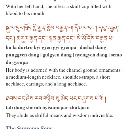
With her left hand, she offers a skull-cup filled with
blood to his mouth.
སྐུ་ལ་དུར་ཁྲོད་ཀྱི་རྒྱན་གྱིས་བརྒྱན་པ། དོ་ཤལ་དང་། དཔུང་རྒྱན་
དང་། མགུལ་རྒྱན་དང་། སྙན་རྒྱན་དང་། སེ་མོ་དོས་བརྒྱན་པ།
ku la durtrö kyi gyen gyi gyenpa | doshal dang |
punggyen dang | gulgyen dang | nyengyen dang | semo
dö gyenpa
Her body is adorned with the charnel ground ornaments:
a medium-length necklace, shoulder-straps, a short
necklace, earrings, and a long necklace.
ཐབས་དང་ཤེས་རབ་གཉིས་སུ་མེད་པར་བཞུགས་པའོ། །
tab dang sherab nyisumepar zhukpa o
They abide as skilful means and wisdom indivisible.
The Supreme Sons