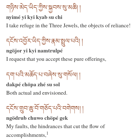
གཉིས་མེད་ཡིད་ཀྱིས་སྐྱབས་སུ་མཆི། །
nyimé yi kyi kyab su chi
I take refuge in the Three Jewels, the objects of reliance!
དངོས་འབྱོར་ཡིད་ཀྱིས་རྣམ་སྤྲུལ་པའི། །
ngöjor yi kyi namtrulpé
I request that you accept these pure offerings,
དག་པའི་མཆོད་པ་བཞེས་སུ་གསོལ། །
dakpé chöpa zhé su sol
Both actual and envisioned.
དངོས་གྲུབ་ཆུ་བོ་གཅོད་པའི་བགེགས། །
ngödrub chuwo chöpé gek
My faults, the hindrances that cut the flow of
1
accomplishments,