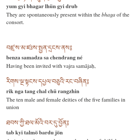
yum gyi bhagar lhün gyi drub
They are spontaneously present within the
bhaga
of the
consort.
བཛྲ་ས་མ་ཛཿས་སྤྱན་དྲངས་ནས༔
benza samadza sa chendrang né
Having been invited with vajra samājaḥ,
རིགས་ལྔ་སྟངས་དཔྱལ་བཅུའི་རང་བཞིན༔
rik nga tang chal chü rangzhin
The ten male and female deities of the five families in
union
ཐབས་ཀྱི་ཐལ་མོའི་བར་དུ་བྱོན༔
tab kyi talmö bardu jön