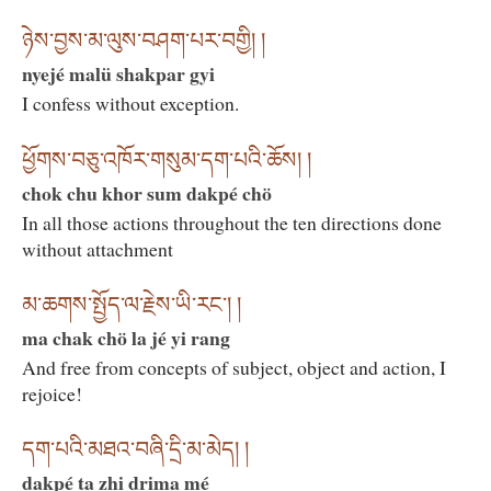
ཉེས་བྱས་མ་ལུས་བཤག་པར་བགྱི། །
nyejé malü shakpar gyi
I confess without exception.
ཕྱོགས་བཅུ་འཁོར་གསུམ་དག་པའི་ཆོས། །
chok chu khor sum dakpé chö
In all those actions throughout the ten directions done
without attachment
མ་ཆགས་སྤྱོད་ལ་རྗེས་ཡི་རང་། །
ma chak chö la jé yi rang
And free from concepts of subject, object and action, I
rejoice!
དག་པའི་མཐའ་བཞི་དྲི་མ་མེད། །
dakpé ta zhi drima mé