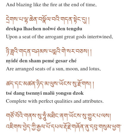
And blazing like the fire at the end of time,
དྲེགས་པ་ལྷ་ཆེན་བསྣོལ་བའི་གདན་སྟེང་དུ། །
drekpa lhachen nolwé den tengdu
Upon a seat of the arrogant great gods intertwined,
ཉི་ཟླའི་གདན་བཤམས་པདྨའི་གེ་སར་བཅས། །
nyidé den sham pemé gesar ché
Are arranged seats of a sun, moon, and lotus,
ཚད་དང་མཚན་ཉིད་མ་ལུས་ཡོངས་སུ་རྫོགས། །
tsé dang tsennyi malü yongsu dzok
Complete with perfect qualities and attributes.
གཙོ་བོའི་གནས་སུ་ཧཱུྃ་མཐིང་ནག་ཡོངས་སུ་གྱུར་པ་ལས།
འཇིགས་བྱེད་ཀྱི་རྒྱལ་པོ་དཔལ་རྡོ་རྗེ་གཞོན་ནུ་དབུ་གསུམ་ཕྱག་