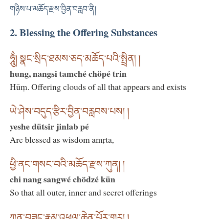
གཉིས་པ་མཆོད་རྫས་བྱིན་བརླབ་ནི།
2. Blessing the Offering Substances
ཧཱུྃ། སྣང་སྲིད་ཐམས་ཅད་མཆོད་པའི་སྤྲིན། །
hung, nangsi tamché chöpé trin
Hūṃ. Offering clouds of all that appears and exists
ཡེ་ཤེས་བདུད་རྩིར་བྱིན་བརླབས་པས། །
yeshe dütsir jinlab pé
Are blessed as wisdom amṛta,
ཕྱི་ནང་གསང་བའི་མཆོད་རྫས་ཀུན། །
chi nang sangwé chödzé kün
So that all outer, inner and secret offerings
ཀུན་བཟང་རྣམ་འཕྲུལ་ཆེན་པོར་གྱུར། །