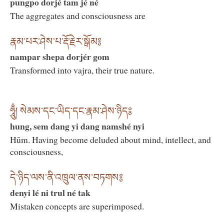
pungpo dorjé tam jé né
The aggregates and consciousness are
རྣམ་པར་ཤེས་པ་རྡོ་རྗེར་སྒོམ༔
nampar shepa dorjér gom
Transformed into vajra, their true nature.
ཧཱུྃ། སེམས་དང་ཡིད་དང་རྣམ་ཤེས་ཉིད༔
hung, sem dang yi dang namshé nyi
Hūm. Having become deluded about mind, intellect, and
consciousness,
དེ་ཉིད་ལས་ནི་འཁྲུལ་ནས་བཏགས༔
denyi lé ni trul né tak
Mistaken concepts are superimposed.