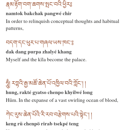
རྣམ་རྟོག་བག་ཆགས་སྤང་བའི་ཕྱིར༔
namtok bakchak pangwé chir
In order to relinquish conceptual thoughts and habitual
patterns,
བདག་དང་ཕུར་པ་གཞལ་ཡས་ཁང་༔
dak dang purpa zhalyé khang
Myself and the kīla become the palace.
ཧཱུྃ། རཀྟའི་རྒྱ་མཚོ་ཆེན་པོ་འཁྱིལ་བའི་ཀློང་། །
hung, rakté gyatso chenpo khyilwé long
Hūm. In the expanse of a vast swirling ocean of blood,
ཀེང་རུས་ཆེན་པོའི་རི་རབ་བརྩེགས་པའི་སྟེང་། །
keng rü chenpö rirab tsekpé teng