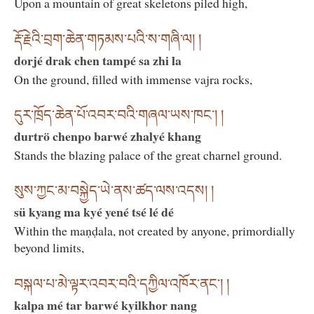
Upon a mountain of great skeletons piled high,
རྡོ་རྗེའི་བྲག་ཆེན་གཏམས་པའི་ས་གཞི་ལ། །
dorjé drak chen tampé sa zhi la
On the ground, filled with immense vajra rocks,
དུར་ཁྲོད་ཆེན་པོ་འབར་བའི་གཞལ་ཡས་ཁང་། །
durtrö chenpo barwé zhalyé khang
Stands the blazing palace of the great charnel ground.
སུས་ཀྱང་མ་བསྐྱེད་ཡེ་ནས་ཚད་ལས་འདས། །
sü kyang ma kyé yené tsé lé dé
Within the maṇḍala, not created by anyone, primordially
beyond limits,
བསྐལ་པ་མེ་ལྟར་འབར་བའི་དཀྱིལ་འཁོར་ནང་། །
kalpa mé tar barwé kyilkhor nang