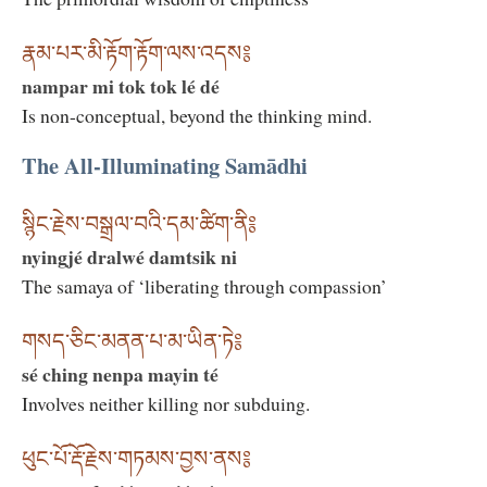
རྣམ་པར་མི་རྟོག་རྟོག་ལས་འདས༔
nampar mi tok tok lé dé
Is non-conceptual, beyond the thinking mind.
The All-Illuminating Samādhi
སྙིང་རྗེས་བསྒྲལ་བའི་དམ་ཚིག་ནི༔
nyingjé dralwé damtsik ni
The samaya of ‘liberating through compassion’
གསད་ཅིང་མནན་པ་མ་ཡིན་ཏེ༔
sé ching nenpa mayin té
Involves neither killing nor subduing.
ཕུང་པོ་རྡོ་རྗེས་གཏམས་བྱས་ནས༔