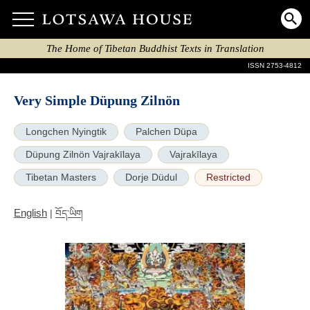
The Home of Tibetan Buddhist Texts in Translation
ISSN 2753-4812
Very Simple Düpung Zilnön
Longchen Nyingtik
Palchen Düpa
Düpung Zilnön Vajrakīlaya
Vajrakīlaya
Tibetan Masters
Dorje Düdul
Restricted
English
|
བོད་ཡིག