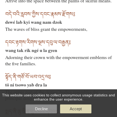
Arrive into the space between the palms of skilful means.
བདེ་བའི་རླབས་ཀྱིས་དབང་རྣམས་རྫོགས༔
dewé lab kyi wang nam dzok
The waves of bliss grant the empowerments,
དབང་རྟགས་རིགས་ལྔས་དབུ་ལ་བརྒྱན༔
wang tak rik ngé u la gyen
Adorning their crown with the empowerment emblems of
the five families.
སྟོད་ནི་གཙོ་བོ་ཡབ་འདྲ་ལ༔
tö ni tsowo yab dra la
The upper part of the deities' bodies resembles the
This website uses cookies to collect anonymous usage statistics and
principal deity of the maṇḍala,
enhance the user experience.
Decline
Accept
སྨད་ནི་ཆུ་སྲིན་ཕུར་པའི་དབལ༔