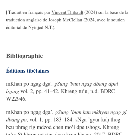
| Traduit en français par
Vincent Thibault
(2024) sur la base de la
traduction anglaise de
Joseph McClellan
(2024, avec le soutien
éditorial de Nyinjed N.T.).
Bibliographie
Éditions tibétaines
mKhan po ngag dga'.
gSung 'bum ngag dbang dpal
bzang
vol. 2, pp. 41–42. Khreng tuʼu, n.d. BDRC
W22946.
mKhan po ngag dgaʼ.
gSung ʼbum kun mkhyen ngag gi
dbang po
, vol. 1, pp. 183–184. sNga ʼgyur kaḥ thog
bcu phrag rig mdzod chen moʼi dpe tshogs. Khreng
tuʼu: Si khron mi rigs dpe skrun khang, 2017. BDRC