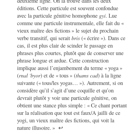
deuxième ligne. On la trouve dans les deux
éditions. Cette particule est souvent confondue
avec la particule génitive homophone
gyi
. Lue
comme une particule instrumentale, elle fait du «
vieux maître des fictions » le sujet du prochain
verbe transitif, qui serait
bris
(« écrire »). Dans ce
cas, il est plus clair de scinder le passage en
phrases plus courtes, plutôt que de conserver une
phrase longue et ardue. Cette construction
implique aussi l’enjambement du terme « yoga »
(
rnal 'byor
) et de « tous » (
thams cad
) à la ligne
suivante (« tous/les yogas… »). Autrement, si on
considère qu’il s’agit d’une coquille et qu’on
devrait plutôt y voir une particule génitive, on
obtient une stance plus simple : « Ce chant portant
sur la réalisation que tout est faux/A jailli de ce
yogi, un vieux maître des fictions, qui voit la
nature illusoire. »
↩