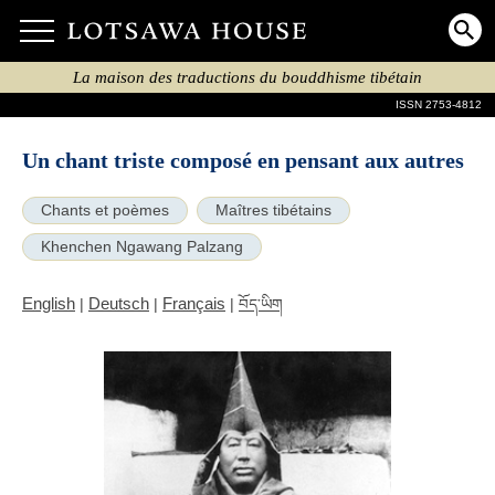
La maison des traductions du bouddhisme tibétain
ISSN 2753-4812
Un chant triste composé en pensant aux autres
Chants et poèmes
Maîtres tibétains
Khenchen Ngawang Palzang
English
Deutsch
Français
|
|
|
བོད་ཡིག