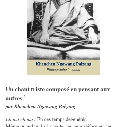
Khenchen Ngawang Palzang
Photographe inconnu
Un chant triste composé en pensant aux
autres
[1]
par Khenchen Ngawang Palzang
Eh ma eh ma !
En ces temps dégénérés,
Même quand tu dis la vérité, les gens déforment tes