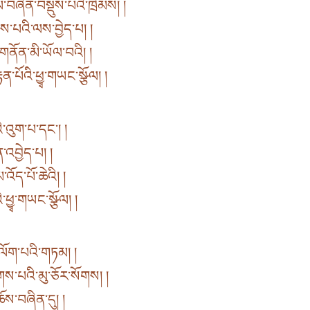
བཞིན་བསྡུས་པའི་ཁྲིམས། །
་པའི་ལས་བྱེད་པ། །
གནོན་མི་ཡོལ་བའི། །
་པོའི་ཕྱྭ་གཡང་སྩོལ། །
འུག་པ་དང་། །
ན་འབྱེད་པ། །
ོད་པོ་ཆེའི། །
་ཕྱྭ་གཡང་སྩོལ། །
པ་ལོག་པའི་གཏམ། །
གས་པའི་མུ་ཅོར་སོགས། །
ོས་བཞིན་དུ། །