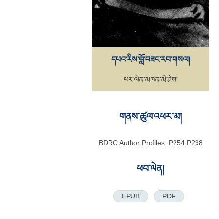
དཔའ་རིས་བློ་བཟང་རབ་གསལ།
པར་ལེན་མཁན་མི་ཤེས།
གནས་ཚུལ་འཕར་མ།
BDRC Author Profiles:
P254
P298
ཕབ་ལེན།
EPUB
PDF