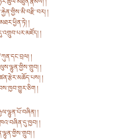
ེར་ཚུལ་མཐུན་རྣམས། །
ེན་གྱིས་མི་བརྫི་བར། །
ཐར་ཕྱིན་ཏེ། །
ུ་འགྲུབ་པར་མཛོད། །
་ཀུན་དང་བྲལ། །
་ལྷུན་གྱིས་གྲུབ། །
མཚན་རྩེར་མཆོད་པས། །
བས་ཁྱབ་གྱུར་ཅིག །
ལ་ལྷུན་པོ་བཞིན། །
ཁའ་བཞིན་དུ་ཁྱབ། །
ྷུན་གྱིས་གྲུབ། །