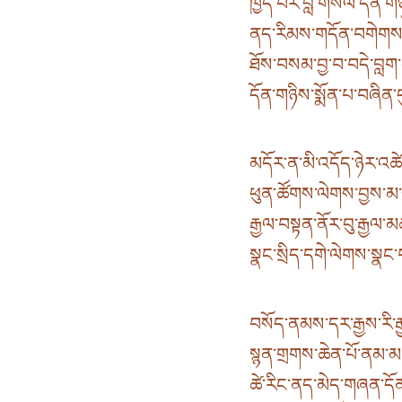
ཁྱད་པར་བློ་གསལ་དོན་གཉ
ནད་རིམས་གདོན་བགེགས་རྐྱ
ཐོས་བསམ་བྱ་བ་བདེ་བླག་མ
དོན་གཉིས་སྨོན་པ་བཞིན་ད
མདོར་ན་མི་འདོད་ཉེར་འཚེ
ཕུན་ཚོགས་ལེགས་བྱས་མ་ལུས
རྒྱལ་བསྟན་ནོར་བུ་རྒྱལ་
སྣང་སྲིད་དགེ་ལེགས་སྣང་
བསོད་ནམས་དར་རྒྱས་རི་རྒྱ
སྙན་གྲགས་ཆེན་པོ་ནམ་མ
ཚེ་རིང་ནད་མེད་གཞན་དོན་ལ