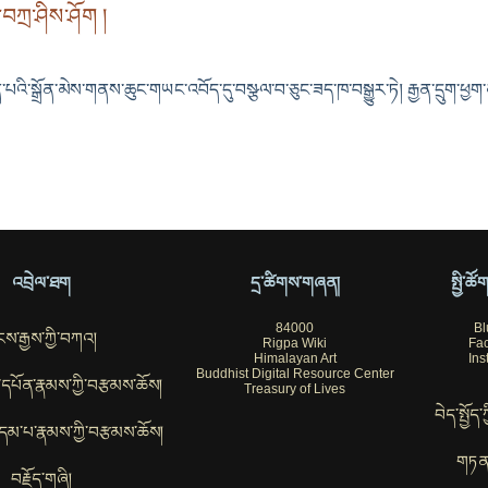
་བཀྲ་ཤིས་ཤོག །
ན་པའི་སྒྲོན་མེས་གནས་ཆུང་གཡང་འབོད་དུ་བསྩལ་བ་ཅུང་ཟད་ཁ་བསྒྱུར་ཏེ། རྒྱན་དྲུག་ཕྱག་
འབྲེལ་ཐག
དྲ་ཚིགས་གཞན།
སྤྱི་ཚ
84000
Bl
ས་རྒྱས་ཀྱི་བཀའ།
Rigpa Wiki
Fa
Himalayan Art
Ins
Buddhist Digital Resource Center
ོབ་དཔོན་རྣམས་ཀྱི་བརྩམས་ཆོས།
Treasury of Lives
བེད་སྤྱོད་
་བུ་དམ་པ་རྣམས་ཀྱི་བརྩམས་ཆོས།
གཏན
བརྗོད་གཞི།