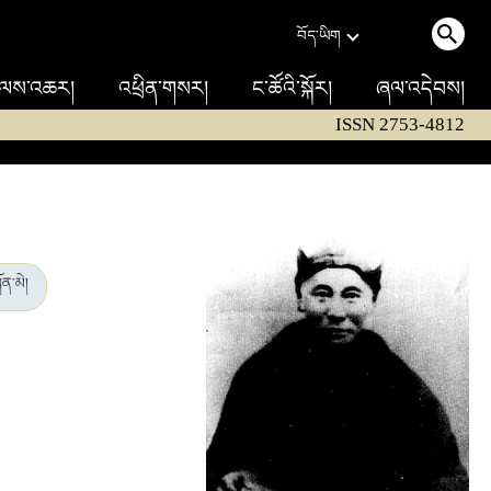
བོད་ཡིག
ལས་འཆར།
འཕྲིན་གསར།
ང་ཚོའི་སྐོར།
ཞལ་འདེབས།
ISSN 2753-4812
ོན་མེ།