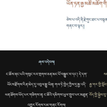
ཡོན་ཏན་རྒྱ་མཚོ་མཆོག་གི
ཅེས་པ་འདི་ནི་རྗེ་གུང་ཐང་པ་བསྟ
གནང་བ་ལྟར།།
ཞལ་འདེབས།
ང་ཚོས་ནང་པའི་གསུང་རབ་གྲགས་ཅན་མང་པོ་བསྒྱུར་བ་དང་། དེ་དག་
སང
ཡོངས་རྫོགས་རིན་མེད་དུ་འབུལ་རྒྱུ་ཡིན། གལ་ཏེ་ཁྱེད་ཀྱིས་དྲ་རྒྱ་འདི་
རྒྱ་གར་གྱི་སླ
ཕན་ཐོགས་ཡོད་པར་གཟིགས་ན། ང་ཚོའི་དམིགས་ཡུལ་གྲུབ་པར་མཐུན་
བོད་གྱི་སྐྱེས
འགྱུར་རོགས་རམ་གནང་རོགས།