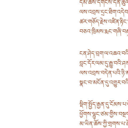
དམ་ཆོས་དགོངས་དོན་ཚུལ་
ལས་འབྲས་དྲང་ཐིག་འདེབས
ཚར་གཅོད་རྗེས་འཛིན་རྟིང་
བཅའ་ཁྲིམས་རྨང་གཞི་བརྟན
ངན་ཤེད་བྲག་ལ་འཆའ་བའི་
བླང་དོར་ལམ་དུ་རྒྱུ་བའི་ཤ
ལས་འབྲས་བདེན་པའི་ཉི་མ་འ
སྣང་བ་མངོན་དུ་འགྱུར་བའི
སྡིག་སྤྱོད་རྒྱན་དུ་ངོམས་
ཕྱོགས་ལྷུང་ཙམ་གྱིས་བསྔ
མ་ཡིན་ཆོས་ཀྱི་གྲགས་པ་ཆ