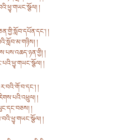
འི་ཕྱྭ་གཡང་སྩོལ། །
གྱི་སློབ་དཔོན་དང་། །
ི་སློབ་མ་གཉིས། །
མས་པས་འཆད་ཉན་གྱི། །
ང་པའི་ཕྱྭ་གཡང་སྩོལ། །
བའི་གོ་བ་དང་། །
རིགས་པའི་འཕྲུལ། །
ེན་ལུང་དང་བཅས། །
བའི་ཕྱྭ་གཡང་སྩོལ། །