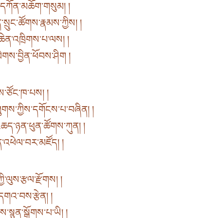
ེད་དཀོན་མཆོག་གསུམ། །
སྲུང་ཚོགས་རྣམས་ཀྱིས། །
ན་ཆེན་འཁྲིགས་པ་ལས། །
ེགས་བྱིན་ཕོབས་ཤིག །
་ཙོང་ཁ་པས། །
ུགས་ཀྱིས་དགོངས་པ་བཞིན། །
ཆད་ཉན་ཕུན་ཚོགས་ཀུན། །
ིན་འཕེལ་བར་མཛོད། །
ྱི་ལུས་རྩལ་རྫོགས། །
གའ་བས་རྩེན། །
སྙན་སྒྲོགས་པ་ཡི། །