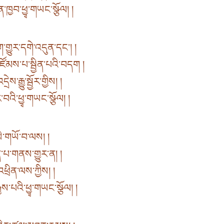
་ཁྱབ་ཕྱྭ་གཡང་སྩོལ། །
གྱུར་དགེ་འདུན་དང་། །
མས་པ་སྦྱིན་པའི་བདག །
་རྒྱུ་སྦྱོར་གྱིས། །
བའི་ཕྱྭ་གཡང་སྩོལ། །
ི་གཡོ་བ་ལས། །
ན་པ་གནས་གྱུར་ན། །
ཕྲིན་ལས་ཀྱིས། །
ས་པའི་ཕྱྭ་གཡང་སྩོལ། །