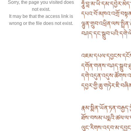
Sorry, the page you visited does
ཧཱུྃ་བླ་མ་ཡི་དམ་དབྱེར་མ
not exist.
དཔའ་བོ་མཁའ་འགྲོ་བསྟན་
It may be that the access link is
ལྷུན་གྲུབ་འཕྲིན་ལས་སྤྲི
wrong or the file does not exist.
བཤད་དང་སྒྲུབ་པའི་དགེ་ལ
འཇམ་དཔལ་དབྱངས་དངོས
དགོན་གནས་བཤད་སྒྲུབ་ཐ
དགེ་འདུན་འདུས་ཚོགས་འ
དབྱར་གྱི་ཆུ་གཏེར་ཇི་བཞ
རྣམ་སྨིན་ཡོན་ཏན་བརྒྱད་ཀ
ཐོས་བསམ་པདྨའི་ཚལ་ལ་ད
ལུང་རིགས་འདབ་མ་དབྱངས་