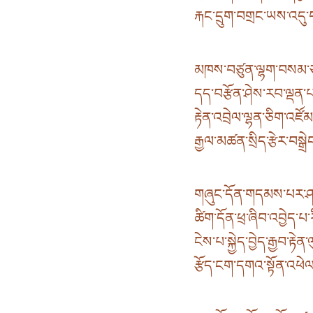
རྐང་དྲུག་བགྲང་ཡས་འདུ་བ
མཁས་བཙུན་ལྷག་བསམ་ཅན་
དད་བརྩོན་ཤེས་རབ་ལྡན་པའ
རྟེན་འབྲེལ་ལྷན་ཅིག་འཛོ
རྒྱལ་མཚན་སྲིད་རྩེར་བསྒྲེ
གཞུང་དོན་གདམས་པར་ཤར་
ཚིག་དོན་ཕྲ་ཞིབ་འབྱེད་པ་
ངེས་པ་སྐྱེད་བྱེད་རྒྱབ་རྟ
རྩོད་ངག་དགའ་སྟོན་འཕེལ་