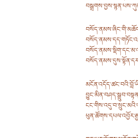
བསྒྲགས་བྱས་སྙན་པས་ཀུན
བསོད་ནམས་ཞིང་གི་མཆོག་
བསོད་ནམས་དད་གཏོང་འཛོ
བསོད་ནམས་སྡིག་དང་མ་འདྲེས
བསོད་ནམས་དུས་སྟོན་དར་
མངོན་འདོད་ཚང་བའི་བློ་ཡ
བྱུང་མིན་བཤད་སྒྲུབ་བསྟ
ངང་གིས་འདུ་བ་སྲུང་མའི་འ
ཕུན་ཚོགས་དཔལ་འབྱོར་རྒྱ