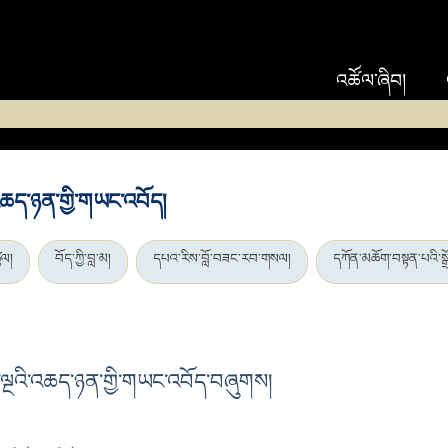
འཚོལ་ཞིབ།
འཆད་ཉན་གྱི་གཡང་འབོད།
ུལ།
བོད་ཀྱི་བླ་མ།
དཔའ་རིས་བློ་བཟང་རབ་གསལ།
དཀོན་མཆོག་བསྟན་པའི་སྒྲ
་ལྔའི་འཆད་ཉན་གྱི་གཡང་འབོད་བཞུགས།