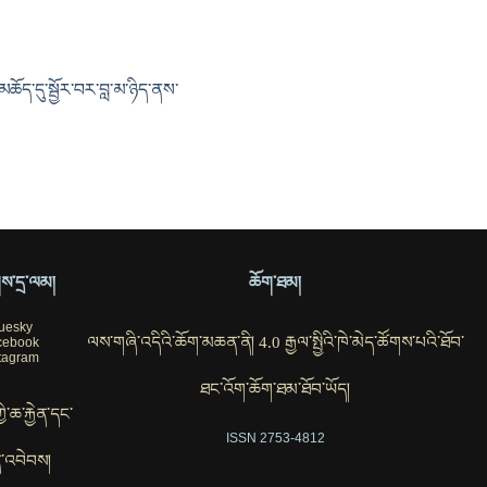
མཆོད་དུ་སྦྱོར་བར་བླ་མ་ཉིད་ནས་
ོགས་དྲ་ལམ།
ཆོག་ཐམ།
uesky
ལས་གཞི་འདིའི་ཆོག་མཆན་ནི། 4.0 རྒྱལ་སྤྱིའི་ཁེ་མེད་ཚོགས་པའི་ཐོབ་
cebook
tagram
ཐང་འོག་ཆོག་ཐམ་ཐོབ་ཡོད།
ཀྱི་ཆ་རྐྱེན་དང་
ISSN 2753-4812
་འབེབས།