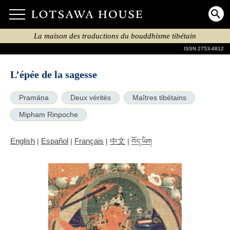
La maison des traductions du bouddhisme tibétain
ISSN 2753-4812
L’épée de la sagesse
Pramāṇa
Deux vérités
Maîtres tibétains
Mipham Rinpoche
English
Español
Français
中文
|
|
|
|
བོད་ཡིག