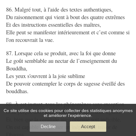
86. Malgré tout, à l'aide des textes authentiques,
Du raisonnement qui vient à bout des quatre extrêmes
Et des instructions essentielles des maîtres,
Elle peut se manifester intérieurement et c’est comme si
l'on recouvrait la vue.
87. Lorsque cela se produit, avec la foi que donne
Le goût semblable au nectar de l’enseignement du
Bouddha,
Les yeux s'ouvrent à la joie sublime
De pouvoir contempler le corps de sagesse éveillé des
bouddhas.
88. À cet instant, tous les phénomènes sans exception
Sont perçus dans leur stade ultime de grande égalité
Ce site utilise des cookies pour collecter des statistiques anonymes
et améliorer l'expérience.
Et, bien que la certitude ainsi obtenue soit indicible,
On est capable d'exprimer un inépuisable trésor de
Decline
Accept
Dharma.