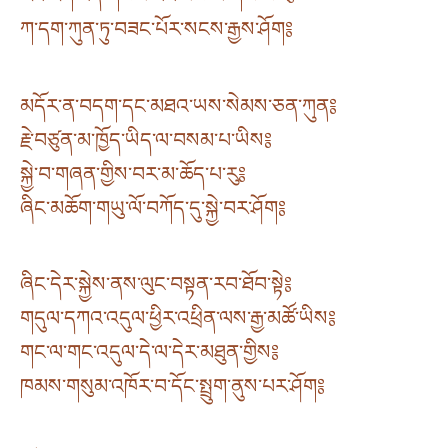
ཀ་དག་ཀུན་ཏུ་བཟང་པོར་སངས་རྒྱས་ཤོག༔
མདོར་ན་བདག་དང་མཐའ་ཡས་སེམས་ཅན་ཀུན༔
རྗེ་བཙུན་མ་ཁྱོད་ཡིད་ལ་བསམ་པ་ཡིས༔
སྐྱེ་བ་གཞན་གྱིས་བར་མ་ཆོད་པ་རུ༔
ཞིང་མཆོག་གཡུ་ལོ་བཀོད་དུ་སྐྱེ་བར་ཤོག༔
ཞིང་དེར་སྐྱེས་ནས་ལུང་བསྟན་རབ་ཐོབ་སྟེ༔
གདུལ་དཀའ་འདུལ་ཕྱིར་འཕྲིན་ལས་རྒྱ་མཚོ་ཡིས༔
གང་ལ་གང་འདུལ་དེ་ལ་དེར་མཐུན་གྱིས༔
ཁམས་གསུམ་འཁོར་བ་དོང་སྤྲུག་ནུས་པར་ཤོག༔