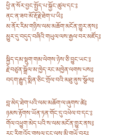
ཕྱི་ན་སོར་བྱང་སྤྱོད་པ་སྐྱོང་ཚུལ་དང་༔
ནང་ན་ཟབ་མོ་རྡོ་རྗེ་ཐེག་པ་ཡི༔
མ་ནོར་རིམ་གཉིས་ལམ་མཆོག་མངོན་གྱུར་ནས༔
མྱུར་དུ་བདུད་བཞིའི་གཡུལ་ལས་རྒྱལ་བར་མཛོད༔
སྐྱིད་དམ་སྡུག་གམ་ལེགས་ཉེས་ཅི་བྱུང་ཡང་༔
རྗེ་བཙུན་སྒྲོལ་མ་ཁྱེད་རང་མཁྱེན་ལགས་པས༔
བདག་རྒྱུད་སྨིན་ཅིང་གྲོལ་བའི་མཐུ་ནུས་སྩོལ༔
བླ་མེད་ཐེག་པའི་ལམ་མཆོག་ལ་ཞུགས་ཚེ༔
ཉམས་རྟོགས་ཡོན་ཏན་གོང་དུ་འཕེལ་བ་དང་༔
གོལ་འཕྱུག་མེད་པའི་ས་ལམ་མངོན་གྱུར་ནས༔
རང་རིག་འོད་གསལ་ངང་ལས་མི་གཡོ་བར༔