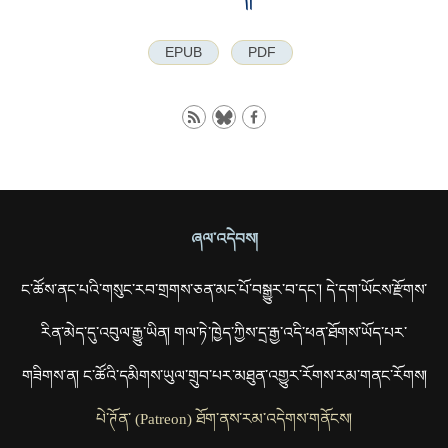
EPUB
PDF
ཞལ་འདེབས།
ང་ཚོས་ནང་པའི་གསུང་རབ་གྲགས་ཅན་མང་པོ་བསྒྱུར་བ་དང་། དེ་དག་ཡོངས་རྫོགས་
རིན་མེད་དུ་འབུལ་རྒྱུ་ཡིན། གལ་ཏེ་ཁྱེད་ཀྱིས་དྲ་རྒྱ་འདི་ཕན་ཐོགས་ཡོད་པར་
གཟིགས་ན། ང་ཚོའི་དམིགས་ཡུལ་གྲུབ་པར་མཐུན་འགྱུར་རོགས་རམ་གནང་རོགས།
པེ་ཊོན་ (Patreon) ཐོག་ནས་རམ་འདེགས་གནོངས།