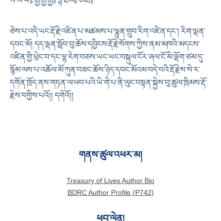
ས་མ་ཡ༔ རྒྱ་རྒྱ་རྒྱ༔ དྷ་ཐིམ༔ ཨྀཐི༔
ཅེས་པ་འདི་ཡང་རྡོ་རྗེ་འཛིན་པ་མཚམས་པ་ལྷུན་གྲུབ་རིག་འཛིན་དང་། རིག་ལྡན་
དབང་མོ། དད་ལྡན་སློབ་བུ་ཆོས་དབྱིངས་རྡོ་རྗེ་སོགས་ཀྱིས་ནམ་མཁའི་མདངས་
འཛིན་གྱི་ཕྲེང་བ་དང་ལྷ་རེག་བཅས་ཡང་ཡང་བསྐུལ་ངོར་ཞལ་ངོ་མི་ལྡོག་ཙམ་དུ་
སྙོམ་ལས་པ་འཆོལ་མོ་ཀུན་བཟང་ཆོས་ཉིད་དབང་མོའམ་བདེ་བའི་རྡོ་རྗེས་སེ་ར་
དགོན་ཁྲོད་ནས་གཏན་ལ་ཕབ་པའི་ཡི་གེ་པ་ནི་ལུང་བསྟན་སྐྱེས་བུ་ཚུལ་ཁྲིམས་རྡོ་
རྗེས་བགྱིས་པའོ།། དགེའོ།།
གནས་ཚུལ་འཕར་མ།
Treasury of Lives Author Bio
BDRC Author Profile (P742)
ཕབ་ལེན།