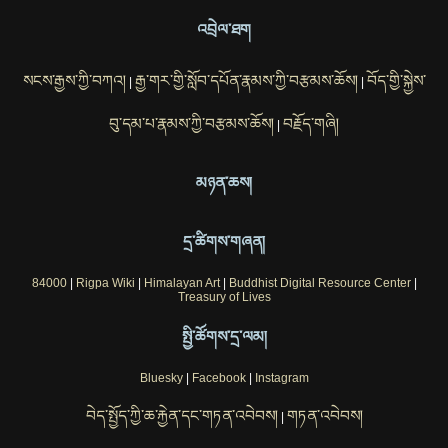
འབྲེལ་ཐག
སངས་རྒྱས་ཀྱི་བཀའ།
རྒྱ་གར་གྱི་སློབ་དཔོན་རྣམས་ཀྱི་བརྩམས་ཆོས།
བོད་གྱི་སྐྱེས་
|
|
བུ་དམ་པ་རྣམས་ཀྱི་བརྩམས་ཆོས།
བརྗོད་གཞི།
|
མཉན་ཆས།
དྲ་ཚིགས་གཞན།
84000
|
Rigpa Wiki
|
Himalayan Art
|
Buddhist Digital Resource Center
|
Treasury of Lives
སྤྱི་ཚོགས་དྲ་ལམ།
Bluesky
|
Facebook
|
Instagram
བེད་སྤྱོད་ཀྱི་ཆ་རྐྱེན་དང་གཏན་འབེབས།
གཏན་འབེབས།
|