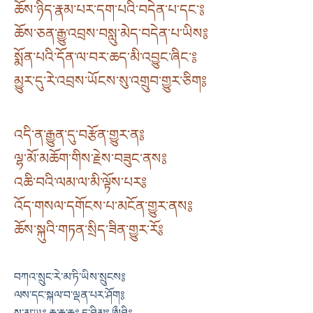
ཆོས་ཉིད་རྣམ་པར་དག་པའི་བདེན་པ་དང་༔
ཆོས་ཅན་རྒྱུ་འབྲས་བསླུ་མེད་བདེན་པ་ཡིས༔
སྨོན་པའི་དོན་ལ་བར་ཆད་མི་འབྱུང་ཞིང་༔
མྱུར་དུ་རེ་འབྲས་ཡོངས་སུ་འགྲུབ་གྱུར་ཅིག༔
འདི་ན་རྒྱུན་དུ་བརྩོན་གྱུར་ན༔
ལྷ་མོ་མཆོག་གིས་རྗེས་བཟུང་ནས༔
འཆི་བའི་ལམ་ལ་མི་ལྟོས་པར༔
འོད་གསལ་དགོངས་པ་མངོན་གྱུར་ནས༔
ཆོས་སྐུའི་གཏན་སྲིད་ཟིན་གྱུར་རོ༔
བཀའ་སྲུང་རེ་མ་ཏི་ཡིས་སྲུངས༔
ལས་དང་སྐལ་བ་ལྡན་པར་ཤོག༔