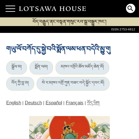
བོད་བརྒྱུད་ནང་བསྟན་གསུང་རབ་སྒྲ་བསྒྱུར་ཁང་།
ISSN 2753-4812
གཡུ་ལོ་བཀོད་དུ་སྐྱེ་བའི་སྨོན་ལམ་ཕན་བདེའི་མྱུ་གུ
སྒྲོལ་མ།
སྨོན་ལམ།
མཁའ་འགྲོའི་ཆོས་མཛོད་ཆེན་མོ།
བོད་ཀྱི་བླ་མ།
སེ་ར་མཁའ་འགྲོ་ཀུན་བཟང་བདེ་སྐྱོང་དབང་མོ།
English
Deutsch
Español
Français
|
|
|
|
བོད་ཡིག