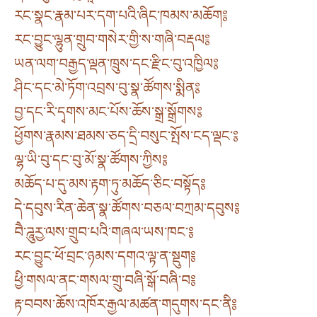
རང་སྣང་རྣམ་པར་དག་པའི་ཞིང་ཁམས་མཆོག༔
རང་བྱུང་ལྷུན་གྲུབ་གསེར་གྱི་ས་གཞི་བརྡལ༔
ཡན་ལག་བརྒྱད་ལྡན་ཁྲུས་དང་རྫིང་བུ་འཁྱིལ༔
ཤིང་དང་མེ་ཏོག་འབྲས་བུ་སྣ་ཚོགས་སྨིན༔
བྱ་དང་རི་དྭགས་མང་པོས་ཆོས་སྒྲ་སྒྲོགས༔
ཕྱོགས་རྣམས་ཐམས་ཅད་དྲི་བསུང་སྤོས་ངད་ལྡང་༔
ལྷ་ཡི་བུ་དང་བུ་མོ་སྣ་ཚོགས་ཀྱིས༔
མཆོད་པ་དུ་མས་རྟག་ཏུ་མཆོད་ཅིང་བསྟོད༔
དེ་དབུས་རིན་ཆེན་སྣ་ཚོགས་བཅལ་བཀྲམ་དབུས༔
བཻ་ཌཱུརྱ་ལས་གྲུབ་པའི་གཞལ་ཡས་ཁང་༔
རང་བྱུང་ཕོ་བྲང་ཉམས་དགའ་ལྟ་ན་སྡུག༔
ཕྱི་གསལ་ནང་གསལ་གྲུ་བཞི་སྒོ་བཞི་བ༔
རྟ་བབས་ཆོས་འཁོར་རྒྱལ་མཚན་གདུགས་དང་ནི༔