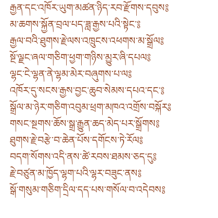
རྒྱན་དང་འཁོར་ཡུག་མཚན་ཉིད་རབ་རྫོགས་དབུས༔
མ་ཆགས་སྐྱོན་བྲལ་པད་ཟླ་རྒྱས་པའི་སྟེང་༔
རྒྱལ་བའི་ཐུགས་རྗེ་ལས་འཁྲུངས་འཕགས་མ་སྒྲོལ༔
སྔོ་ལྗང་ཞལ་གཅིག་ཕྱག་གཉིས་མྱུར་ཞི་དཔལ༔
ལྷང་ངེ་ལྷན་ནེ་ལྷམ་མེར་བཞུགས་པ་ལ༔
འཁོར་དུ་སངས་རྒྱས་བྱང་ཆུབ་སེམས་དཔའ་དང་༔
སྒྲོལ་མ་ཉེར་གཅིག་འབུམ་ཕྲག་མཁའ་འགྲོས་བསྐོར༔
གསང་སྔགས་ཆོས་སྒྲ་རྒྱུན་ཆད་མེད་པར་སྒྲོགས༔
ཐུགས་རྗེ་བརྩེ་བ་ཆེན་པོས་དགོངས་ཏེ་རོལ༔
བདག་སོགས་འདི་ནས་ཚེ་རབས་ཐམས་ཅད་དུ༔
རྗེ་བཙུན་མ་ཁྱོད་ལྷག་པའི་ལྷར་བཟུང་ནས༔
སྒོ་གསུམ་གཅིག་དྲིལ་དད་པས་གསོལ་བ་འདེབས༔