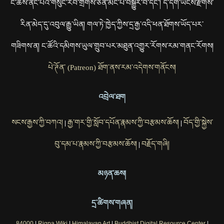
ང་ཚོས་ནང་པའི་གསུང་རབ་གྲགས་ཅན་མང་པོ་བསྒྱུར་བ་དང་། དེ་དག་ཡོངས་རྫོགས་
རིན་མེད་དུ་འབུལ་རྒྱུ་ཡིན། གལ་ཏེ་ཁྱེད་ཀྱིས་དྲ་རྒྱ་འདི་ཕན་ཐོགས་ཡོད་པར་
གཟིགས་ན། ང་ཚོའི་དམིགས་ཡུལ་གྲུབ་པར་མཐུན་འགྱུར་རོགས་རམ་གནང་རོགས།
པེ་ཊོན་ (Patreon) ཐོག་ནས་རམ་འདེགས་གནོངས།
འབྲེལ་ཐག
སངས་རྒྱས་ཀྱི་བཀའ།
རྒྱ་གར་གྱི་སློབ་དཔོན་རྣམས་ཀྱི་བརྩམས་ཆོས།
བོད་གྱི་སྐྱེས་
|
|
བུ་དམ་པ་རྣམས་ཀྱི་བརྩམས་ཆོས།
བརྗོད་གཞི།
|
མཉན་ཆས།
དྲ་ཚིགས་གཞན།
84000
|
Rigpa Wiki
|
Himalayan Art
|
Buddhist Digital Resource Center
|