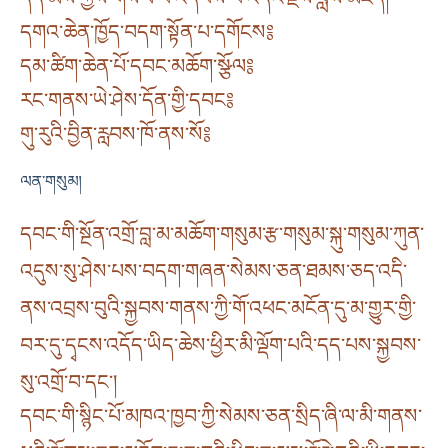
དགའ་ཆེན་ཁྱོད་བདག་སྟོན་པ་དགོངས༔
དམ་ཚིག་ཆེན་པོ་དབང་མཆོག་སྩོལ༔
རང་གནས་ཡེ་ཤེས་དོན་གྱི་དབང༔
གུ་རུའི་བྱིན་རླབས་ཁོ་ནས་སོ༔
ལན་གསུམ།
དབང་གི་སྔོན་འགྲོ་བླ་མ་མཆོག་གསུམ་རྩ་གསུམ་སྐུ་གསུམ་ཀུན་
འདུས་སུ་ཤེས་པས་བདག་གཞན་སེམས་ཅན་ཐམས་ཅད་འདི་
ནས་འབྲས་བུའི་སྐྱབས་གནས་ཀྱི་གོ་འཕང་མངོན་དུ་མ་གྱུར་གྱི་
བར་དུ་དྭངས་འདོད་ཡིད་ཆེས་ཕྱིར་མི་ལྡོག་པའི་དད་པས་སྐྱབས་
སུ་འགྲོ་བ་དང༌།
དབང་གི་སྙིང་པོ་མཁའ་ཁྱབ་ཀྱི་སེམས་ཅན་སྲིད་ཞི་ལ་མི་གནས་