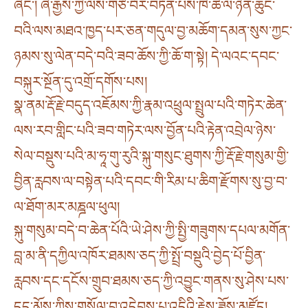
ཞིང༌། ཞི་རྒྱས་ཀྱི་ལས་གཙོ་བོར་བཏོན་པས་ཁེ་ཆེ་ལ་ཉེན་ཆུང་
བའི་ལས་མཐའ་ཁྱད་པར་ཅན་གདུལ་བྱ་མཆོག་དམན་སུས་ཀྱང་
ཉམས་སུ་ལེན་བདེ་བའི་ཟབ་ཆོས་ཀྱི་ཆོ་ག་སྟེ། དེ་ལའང་དབང་
བསྐུར་སྔོན་དུ་འགྲོ་དགོས་པས།
སྣ་ནམ་རྡོ་རྗེ་བདུད་འཇོམས་ཀྱི་རྣམ་འཕྲུལ་སྤྲུལ་པའི་གཏེར་ཆེན་
ལས་རབ་གླིང་པའི་ཟབ་གཏེར་ལས་བྱོན་པའི་རྟེན་འབྲེལ་ཉེས་
སེལ་བསྡུས་པའི་མ་ཧཱ་གུ་རུའི་སྐུ་གསུང་ཐུགས་ཀྱི་རྡོ་རྗེ་གསུམ་གྱི་
བྱིན་རླབས་ལ་བསྟེན་པའི་དབང་གི་རིམ་པ་ཆིག་རྫོགས་སུ་བྱ་བ་
ལ་ཐོག་མར་མཎྜལ་ཕུལ།
སྐུ་གསུམ་བདེ་བ་ཆེན་པོའི་ཡེ་ཤེས་ཀྱི་སྤྱི་གཟུགས་དཔལ་མགོན་
བླ་མ་ནི་དཀྱིལ་འཁོར་ཐམས་ཅད་ཀྱི་སྤྲོ་བསྡུའི་བྱེད་པོ་བྱིན་
རླབས་དང་དངོས་གྲུབ་ཐམས་ཅད་ཀྱི་འབྱུང་གནས་སུ་ཤེས་པས་
དད་མོས་ཀྱིས་གསོལ་བ་འདེབས་པ་འདིའི་རྗེས་ཟློས་མཛོད།