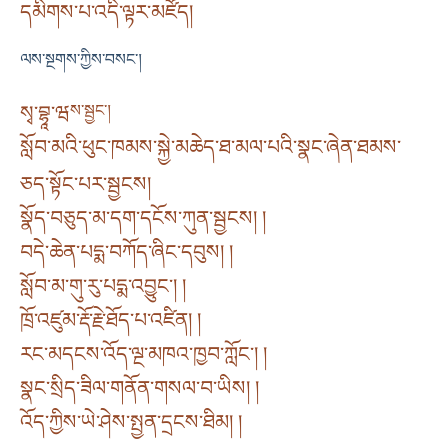
དམིགས་པ་འདི་ལྟར་མཛོད།
ལས་སྔགས་ཀྱིས་བསང༌།
སྭ་བྷཱ་ཝ
ས་སྦྱང༌།
སློབ་མའི་ཕུང་ཁམས་སྐྱེ་མཆེད་ཐ་མལ་པའི་སྣང་ཞེན་ཐམས་
ཅད་སྟོང་པར་སྦྱངས།
སྣོད་བཅུད་མ་དག་དངོས་ཀུན་སྦྱངས། །
བདེ་ཆེན་པདྨ་བཀོད་ཞིང་དབུས། །
སློབ་མ་གུ་རུ་པདྨ་འབྱུང༌། །
ཁྲོ་འཛུམ་རྡོ་རྗེ་ཐོད་པ་འཛིན། །
རང་མདངས་འོད་ལྔ་མཁའ་ཁྱབ་ཀློང༌། །
སྣང་སྲིད་ཟིལ་གནོན་གསལ་བ་ཡིས། །
འོད་ཀྱིས་ཡེ་ཤེས་སྤྱན་དྲངས་ཐིམ། །