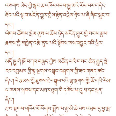
འགགས་མེད་ཀྱི་སྣང་ཆ་འཁོར་འདས་སྒྱུ་མའི་རོལ་པར་གདེང་
ཐོབ་པའི་ལྟ་བ་མངོན་གྱུར་གྱིས་རྟེན་འབྲེལ་ཉེས་པ་ཞི་ཞིང་སྲུང་བ་
དང༌།
ལེགས་ཚོགས་སྤེལ་ནུས་པ་ཆོས་ཉིད་མངོན་གྱུར་གྱི་སངས་རྒྱས་
རྣམས་ཀྱི་མཁྱེན་བརྩེ་ནུས་པའི་སྟོབས་ལས་འབྱུང་བའི་ཕྱིར་
དང༌།
མདོ་སྒྱུ་ཞི་ཁྲོ་བཀའ་བརྒྱད་ཀྱིས་མཚོན་པའི་གསང་ཆེན་རྒྱུད་སྡེ་
རབ་འབྱམས་ཀྱི་ལྷ་སྔགས་བསྐང་བཤགས་ཀྱི་ཟབ་གནད་ཚང་
ཞིང༌། དེ་རྣམས་ཀྱི་ཐུགས་རྗེ་བསྐུལ་བའི་ལྷ་སྔགས་ཀྱི་ཆོ་གའི་རིམ་
པ་གནས་སྐབས་དང་མཐར་ཐུག་གི་དགོས་པ་དུ་མ་དང་ལྡན་
ཞིང༌།
རྫས་སྔགས་འཁོར་ལོ་སོགས་སྤྲོས་པ་རྒྱ་མི་ཆེ་བས་འཕྲལ་དུ་བྱ་སླ་