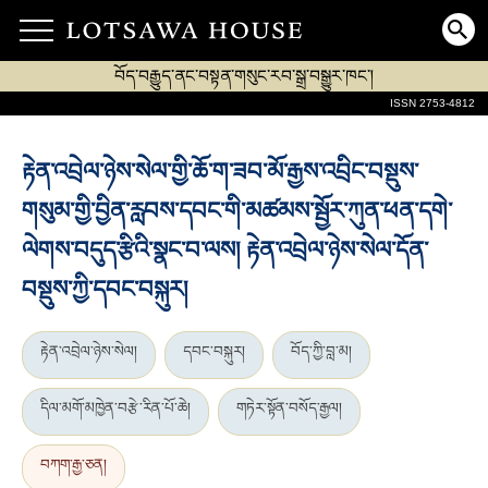
བོད་བརྒྱུད་ནང་བསྟན་གསུང་རབ་སྒྲ་བསྒྱུར་ཁང་།
ISSN 2753-4812
རྟེན་འབྲེལ་ཉེས་སེལ་གྱི་ཆོ་ག་ཟབ་མོ་རྒྱས་འབྲིང་བསྡུས་
གསུམ་གྱི་བྱིན་རླབས་དབང་གི་མཚམས་སྦྱོར་ཀུན་ཕན་དགེ་
ལེགས་བདུད་རྩིའི་སྣང་བ་ལས། རྟེན་འབྲེལ་ཉེས་སེལ་དོན་
བསྡུས་ཀྱི་དབང་བསྐུར།
རྟེན་འབྲེལ་ཉེས་སེལ།
དབང་བསྐུར།
བོད་ཀྱི་བླ་མ།
དིལ་མགོ་མཁྱེན་བརྩེ་རིན་པོ་ཆེ།
གཏེར་སྟོན་བསོད་རྒྱལ།
བཀག་རྒྱ་ཅན།