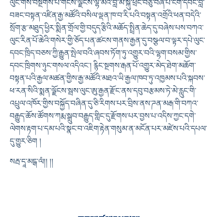
ལུང་གིས་བསྔགས་པ་གངས་ལྗོངས་ལྷ་མིའི་བླ་མ་སྐུ་ཕྲེང་བཅུ་བཞི་པ་ངག་དབང་བློ་
བཟང་བསྟན་འཛིན་རྒྱ་མཚོའི་བསིལ་ལྡན་ཁ་བ་རི་པའི་བསྟན་འགྲོའི་ཕན་བདེའི་
སྲོག་རྩ་མཐུད་ཕྱིར་སྨིན་གྲོལ་གྱི་བདུད་རྩིའི་མཆོད་སྤྲིན་ཆེད་དུ་བཞེས་པས་བཀའ་
ལུང་རིན་པོ་ཆེའི་གསེར་གྱི་ཅོད་པན་ཚངས་གནས་རྒྱན་དུ་བསྩལ་བ་ལྟར་དཔེ་ལུང་
དབང་ཁྲིད་བཅས་ཀྱི་རྒྱུན་སྤེལ་བའི་ཞབས་ཏོག་ཏུ་འགྱུར་བའི་ལྷག་བསམ་གྱིས་
དབང་ཁྲིགས་ཉུང་གསལ་འདིའང༌། རྙིང་སྔགས་རྒན་པོ་འགྱུར་མེད་ཐེག་མཆོག་
བསྟན་པའི་རྒྱལ་མཚན་གྱིས་རྒྱ་མཚོའི་མཐའ་ཡི་རྒྱལ་ཁབ་ཏུ་འཁྱམས་པའི་སྐབས་
ཕ་རན་སིའི་སྨན་ལྗོངས་སྦས་ལུང་ཨུ་རྒྱན་རྫོང་ནས་དབུ་བརྩམས་ཏེ་མེ་རླུང་གི་
འཔྲུལ་འཁོར་གྱིས་བསྐྱོད་བཞིན་དུ་ཅི་རིགས་པར་བྲིས་ནས་ཌན་མརྒ་གི་བཀའ་
བརྒྱུད་ཆོས་ཚོགས་ཀརྨ་སྒྲུབ་བརྒྱུད་གླིང་དུ་རྫོགས་པར་བྱས་པ་འདིས་ཀྱང་དགེ་
ལེགས་རྟག་པ་དམ་པའི་སྣང་བ་འཇིག་རྟེན་གསུམ་ན་མངོན་པར་མཛེས་པའི་དཔལ་
དུ་གྱུར་ཅིག །
སརྦ་དཱ་མངྒ་ལཾ།། །།