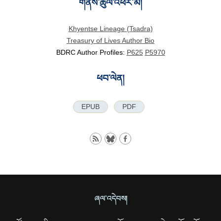
གནས་ཚུལ་འཕར་མ།
Khyentse Lineage (Tsadra)
Treasury of Lives Author Bio
BDRC Author Profiles:
P625
P5970
ཕབ་ལེན།
EPUB
PDF
ཞལ་འདེབས།