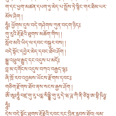
ག་དང་ཕྱག་མཚན་དཔག་ཏུ་མེད་པ་སྤྲོས་ཏེ་སྙིང་གར་ཐིམ་པར་
མོས་ཤིག །
ཧཱུྃ༔ ཕྱོགས་དུས་བདེ་གཤེགས་ཀུན་བདག་ཉིད༔
གུ་རུའི་རྡོ་རྗེའི་ཐུགས་མཆོག་གིས། །
སློབ་མའི་ཡིད་ལ་དབང་བསྐུར་བས། །
བདེ་སྟོང་དབྱེར་མེད་དབང་ཐོབ་ཤོག །
སྒྱུ་འཕྲུལ་རྒྱུད་དང་འདུས་པ་མདོ༔
བླ་མ་དགོངས་འདུས་བཀའ་བརྒྱད་ལྷ༔
ཞི་ཁྲོ་རབ་འབྱམས་ཡོངས་རྫོགས་དབང༔
གཅིག་རྫོགས་ཐོབ་ནས་སངས་རྒྱས་ཤོག །
ཨོཾ་ཨཱཿཧཱུྃ་བཛྲ་གུ་རུ་པདྨ་སིདྡྷི་གུ་རུ་དེ་ཝ་ཌཱ་ཀི་ནི་ཙིཏྟ་ཨ་བྷི་ཥིཉྩ་
ཧཱུྃ༔
དེས་བདེ་སྟོང་ཐུགས་རྡོ་རྗེའི་དབང་དང་བྱིན་རླབས་ཐོབ། ལམ་