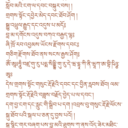
སློབ་མའི་ངག་ལ་དབང་བསྐུར་བས། །
གྲགས་སྟོང་དབྱེར་མེད་དབང་ཐོབ་ཤོག །
སྒྱུ་འཕྲུལ་རྒྱུད་དང་འདུས་པ་མདོ༔
བླ་མ་དགོངས་འདུས་བཀའ་བརྒྱད་ལྷ༔
ཞི་ཁྲོ་རབ་འབྱམས་ཡོངས་རྫོགས་དབང༔
གཅིག་རྫོགས་ཐོབ་ནས་སངས་རྒྱས་ཤོག༔
ཨོཾ་ཨཱཿཧཱུྃ་བཛྲ་གུ་རུ་པདྨ་སིདྡྷི་གུ་རུ་དེ་ཝ་དྷཱ་ཀི་ནི་ཝཱཀ་ཨ་བྷི་ཥིཉྩ་
ཨཱཿ
དེས་གྲགས་སྟོང་གསུང་རྡོ་རྗེའི་དབང་དང་བྱིན་རླབས་ཐོབ། ལམ་
གྲགས་སྟོང་རྡོ་རྗེའི་བཟླས་བརྗོད་བྱེད་པ་ལ་དབང༌།
དག་བྱ་ངག་དང་རླུང་གི་སྒྲིབ་པ་དག །འབྲས་བུ་གསུང་རྡོ་རྗེ་ལོངས་
སྐུ་ཐོབ་པའི་སྐལ་པ་ཅན་དུ་བྱས་པའོ། །
སྐུ་སྙིང་གར་བཞག་པས་བླ་མའི་ཐུགས་ཀ་ནས་འོད་ཟེར་མཐིང་