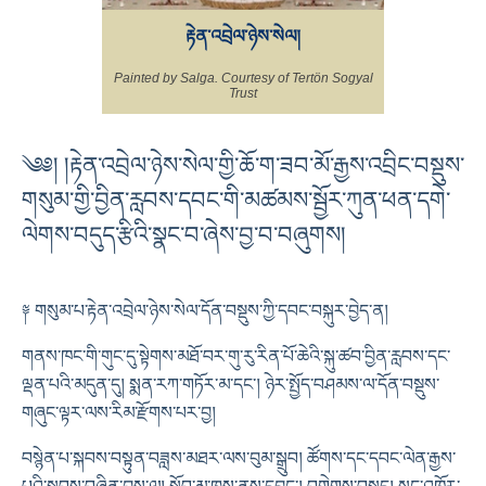
རྟེན་འབྲེལ་ཉེས་སེལ།
Painted by Salga. Courtesy of Tertön Sogyal
Trust
༄༅། །རྟེན་འབྲེལ་ཉེས་སེལ་གྱི་ཆོ་ག་ཟབ་མོ་རྒྱས་འབྲིང་བསྡུས་
གསུམ་གྱི་བྱིན་རླབས་དབང་གི་མཚམས་སྦྱོར་ཀུན་ཕན་དགེ་
ལེགས་བདུད་རྩིའི་སྣང་བ་ཞེས་བྱ་བ་བཞུགས།
༈ གསུམ་པ་རྟེན་འབྲེལ་ཉེས་སེལ་དོན་བསྡུས་ཀྱི་དབང་བསྐུར་བྱེད་ན།
གནས་ཁང་གི་གུང་དུ་སྟེགས་མཐོ་བར་གུ་རུ་རིན་པོ་ཆེའི་སྐུ་ཚབ་བྱིན་རླབས་དང་
ལྡན་པའི་མདུན་དུ། སྨན་རཀ་གཏོར་མ་དང༌། ཉེར་སྤྱོད་བཤམས་ལ་དོན་བསྡུས་
གཞུང་ལྟར་ལས་རིམ་རྫོགས་པར་བྱ།
བསྙེན་པ་སྐབས་བསྟུན་བཟླས་མཐར་ལས་བུམ་སྒྲུབ། ཚོགས་དང་དབང་ལེན་རྒྱས་