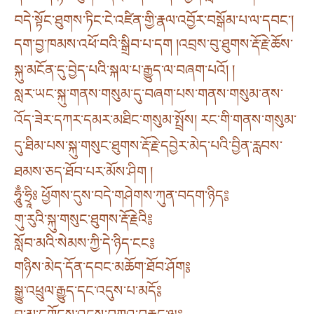
བདེ་སྟོང་ཐུགས་ཏིང་ངེ་འཛིན་གྱི་རྣལ་འབྱོར་བསྒོམ་པ་ལ་དབང༌།
དག་བྱ་ཁམས་འཕོ་བའི་སྒྲིབ་པ་དག །འབྲས་བུ་ཐུགས་རྡོ་རྗེ་ཆོས་
སྐུ་མངོན་དུ་བྱེད་པའི་སྐལ་པ་རྒྱུད་ལ་བཞག་པའོ། །
སླར་ཡང་སྐུ་གནས་གསུམ་དུ་བཞག་པས་གནས་གསུམ་ནས་
འོད་ཟེར་དཀར་དམར་མཐིང་གསུམ་སྤྲོས། རང་གི་གནས་གསུམ་
དུ་ཐིམ་པས་སྐུ་གསུང་ཐུགས་རྡོ་རྗེ་དབྱེར་མེད་པའི་བྱིན་རླབས་
ཐམས་ཅད་ཐོབ་པར་མོས་ཤིག །
ཧཱུྃ་ཧྲཱིཿ ཕྱོགས་དུས་བདེ་གཤེགས་ཀུན་བདག་ཉིད༔
གུ་རུའི་སྐུ་གསུང་ཐུགས་རྡོ་རྗེའི༔
སློབ་མའི་སེམས་ཀྱི་དེ་ཉིད་ངང༔
གཉིས་མེད་དོན་དབང་མཆོག་ཐོབ་ཤོག༔
སྒྱུ་འཕྲུལ་རྒྱུད་དང་འདུས་པ་མདོ༔