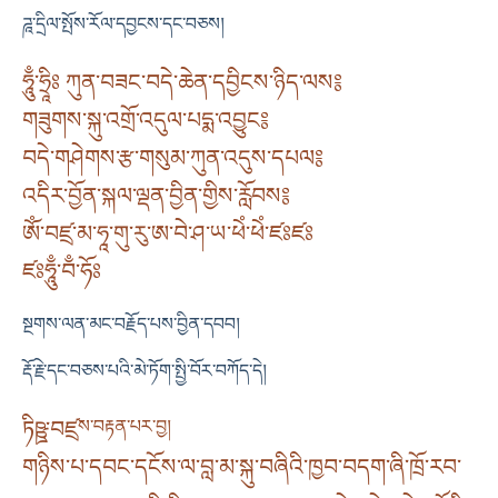
ཌཱ་དྲིལ་སྤོས་རོལ་དབྱངས་དང་བཅས།
ཧཱུྃ་ཧྲཱིཿ ཀུན་བཟང་བདེ་ཆེན་དབྱིངས་ཉིད་ལས༔
གཟུགས་སྐུ་འགྲོ་འདུལ་པདྨ་འབྱུང༔
བདེ་གཤེགས་རྩ་གསུམ་ཀུན་འདུས་དཔལ༔
འདིར་བྱོན་སྐལ་ལྡན་བྱིན་གྱིས་རློབས༔
ཨོཾ་བཛྲ་མ་ཧཱ་གུ་རུ་ཨ་བེ་ཤ་ཡ་ཕེཾ་ཕེཾ་ཛཿཛཿ
ཛཿཧཱུྃ་བྃ་ཧོཿ
སྔགས་ལན་མང་བརྗོད་པས་བྱིན་དབབ།
རྡོ་རྗེ་དང་བཅས་པའི་མེ་ཏོག་སྤྱི་བོར་བཀོད་དེ།
ཏིཥྛ་བཛྲ
ས་བརྟན་པར་བྱ།
གཉིས་པ་དབང་དངོས་ལ་བླ་མ་སྐུ་བཞིའི་ཁྱབ་བདག་ཞི་ཁྲོ་རབ་