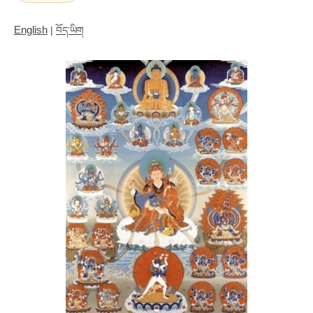
English
|
བོད་ཡིག