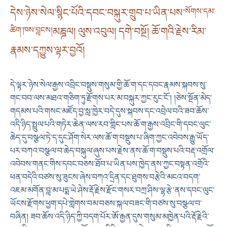
དེས་ཉེས་སེལ་སྙིང་པོའི་དབང་བསྐུར་གྲུབ་པ་ཡིན་པས་
སོགས་དམ་
ཚིག་ཁས་བླངས།
མཎྜལ། ལུས་འབུལ། དགེ་བསྔོ། ཆོ་གའི་རྗེས་རིམ་
རྣམས་དཀྱུས་ལྟར་བྱའོ།
དེ་ལྟར་ཉེས་སེལ་རྒྱས་འབྲིང་བསྡུས་གསུམ་གྱི་ཆོ་ག་དང་དབང་རྣམས་སྐབས་སུ་
གང་བབ་ལས་མཐའ་གཅིག་ཏུ་རྫོགས་པར་མ་བསྐུར་ཀྱང་རུང་ངོ༌། །ཅེས་སྔོན་མེད་
གདམས་པའི་གསང་མཛོད་བྱ་སླ་ཁྱེར་བདེ་དུས་སྐབས་དང་འབྲེལ་བའི་ཟབ་ཆོས་
འདི་ཉིད་སྤྲུལ་པའི་གཏེར་ཆེན་ལས་རབ་གླིང་པས་ཆོ་ག་རྒྱས་འབྲིང་གི་དབང་ལུང་
ཆེད་དུ་བསྩལ་ཏེ་ད་དུང་ཤོག་སེར་ལས་ཆོ་ག་བསྡུས་པ་ཞིག་ཀྱང་འབེབས་རྒྱུ་ཡོད་
པར་བཀའ་བསྩལ་བ་ཆེད་བསྐུལ་ཞུས་པས་རྗེས་ནས་ཆོ་ག་བསྡུས་པའི་བརྡ་འགྲོལ་
འབེབས་གནང་གིས་དབང་བཅས་ཐོབ་པ་ཡིན་པས་ཁྱེད་ནས་ཀྱང་བསྟན་འགྲོའི་
ཕན་བདེའི་བཙས་སུ་ཟུངས་ཞེས་བཀའ་དྲིན་དང་ཐུགས་བརྩེའི་མངའ་བདག་
འཇམ་མགོན་བླ་མ་པདྨ་ཡེ་ཤེས་རྡོ་རྗེས་རྫོང་གསར་བཀྲ་ཤིས་ལྷ་རྩེ་ནས་དབང་ལུང་
ཡོངས་རྫོགས་ཕྱག་དཔེ་གླེགས་བམ་བཅས་སྐལ་བཟང་གི་བཙས་སུ་བསྩལ་བ་
བཞིན། ཟབ་ཆོས་འདི་ཉིད་ཀྱི་བདག་པོར་ཨོ་རྒྱན་དུས་གསུམ་མཁྱེན་པའི་རྡོ་རྗེའི་