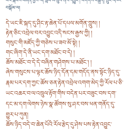
པའི་སྐབས་བཞིན་བྱས་ལ། སློབ་མ་ཁྲུས་ནས་དབྱུང༌། བགེགས་བསྐྲད། སྲུང་འཁོར་
བསྒོམ་ལ།
དེ་ཡང་ཇི་སྐད་དུ་ཤིང་རྟ་ཆེན་པོ་དཔལ་མགོན་ཀླུས། །
རྟེན་ཅིང་འབྲེལ་བར་འབྱུང་འདི་སངས་རྒྱས་ཀྱི། །
གསུང་གི་མཛོད་ཀྱི་གཅེས་པ་ཟབ་མོ་སྟེ། །
གང་ཞིག་དེ་ནི་ཡང་དག་མཐོང་བ་དེ། །
ཆོས་མཐོང་བ་དེ་དེ་བཞིན་གཤེགས་པ་མཐོང༌། །
ཞེས་གསུངས་པ་ལྟར་ཆོས་ཉིད་དོན་དམ་གདོད་ནས་སྟོང་ཉིད་དུ་
རྣམ་པར་དག་ཀྱང་ཆོས་ཅན་རྟེན་འབྲེལ་འགག་མེད་ཀྱི་རོལ་པ་ཅི་
ཡང་འཆར་བ་ལ་འཁྲུལ་རྟོག་གིས་བདེན་པར་བཟུང་བས་དག་
དང་མ་དག་ལེགས་ཉེས་སྣ་ཚོགས་སུ་ཤར་བས་ཕན་གནོད་དུ་
གྱུར་པ་ཀུན།
ཆོས་ཉིད་བདེ་བ་ཆེན་པོའི་རོལ་རྩེད་དུ་ཤེས་པས་རྟེན་འབྱུང་