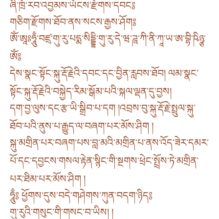
ཞི་ཁྲོ་རབ་འབྱམས་ཡོངས་རྫོགས་དབང༔
གཅིག་རྫོགས་ཐོབ་ནས་སངས་རྒྱས་ཤོག༔
ཨོཾ་ཨཱཿཧཱུྃ་བཛྲ་གུ་རུ་པདྨ་སིདྡྷི་གུ་རུ་དེ་ཝ་ཌཱ་ཀི་ནི་ཀཱ་ཡ་ཨ་བྷི་ཥིཉྩ་
ཨོཾ༔
དེས་སྣང་སྟོང་སྐུ་རྡོ་རྗེའི་དབང་དང་བྱིན་རླབས་ཐོབ། ལམ་སྣང་
སྟོང་སྐུ་རྡོ་རྗེའི་བསྐྱེད་རིམ་སྒོམ་པའི་སྐལ་ལྡན་དུ་བྱས།
དག་བྱ་ལུས་དང་རྩ་ཡི་སྒྲིབ་པ་དག །འབྲས་བུ་སྐུ་རྡོ་རྗེ་སྤྲུལ་སྐུ་
ཐོབ་པའི་ནུས་པ་རྒྱུད་ལ་བཞག་པར་མོས་ཤིག །
སྐུ་མགྲིན་པར་བཞག་པས་བླ་མའི་མགྲིན་པ་ནས་འོད་ཟེར་དམར་
པོ་དང་དབྱངས་གསལ་རྟེན་སྙིང་གི་སྔགས་ཕྲེང་སྤྲོས་ཏེ་མགྲིན་
པར་ཐིམ་པར་མོས་ཤིག །
ཧཱུྃ༔ ཕྱོགས་དུས་བདེ་གཤེགས་ཀུན་བདག་ཉིད༔
གུ་རུའི་གསུང་གི་གསང་བ་ཡིས། །