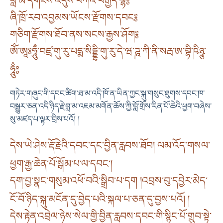
བླ་མ་དགོངས་འདུས་བཀའ་བརྒྱད་ལྷ༔
ཞི་ཁྲོ་རབ་འབྱམས་ཡོངས་རྫོགས་དབང༔
གཅིག་རྫོགས་ཐོབ་ནས་སངས་རྒྱས་ཤོག༔
ཨོཾ་ཨཱཿཧཱུྃ་བཛྲ་གུ་རུ་པདྨ་སིདྡྷི་གུ་རུ་དེ་ཝ་ཌཱ་ཀི་ནི་སརྦ་ཨ་བྷི་ཥིཉྩ་
ཧཱུྃ༔
གཏེར་གཞུང་གི་དབང་ཚིག་ཐ་མ་འདི་ཁོ་ན་ཡིན་ཀྱང་སྐུ་གསུང་ཐུགས་དབང་ཁ་
བསྒྱུར་ཅན་འདི་ཉིད་རྗེ་བླ་མ་འཇམ་མགོན་ཆོས་ཀྱི་བློ་གྲོས་རིན་པོ་ཆེའི་ཕྱག་བཞེས་
སུ་མཛད་པ་ལྟར་བྲིས་པའོ། །
དེས་ཡེ་ཤེས་རྡོ་རྗེའི་དབང་དང་བྱིན་རླབས་ཐོབ། ལམ་འོད་གསལ་
ཕྱག་རྒྱ་ཆེན་པོ་སྒོམ་པ་ལ་དབང༌།
དག་བྱ་སྣང་གསུམ་འཕོ་བའི་སྒྲིབ་པ་དག །འབྲས་བུ་དབྱེར་མེད་
ངོ་བོ་ཉིད་སྐུ་མངོན་དུ་བྱེད་པའི་སྐལ་པ་ཅན་དུ་བྱས་པའོ། །
དེས་རྟེན་འབྲེལ་ཉེས་སེལ་གྱི་བྱིན་རླབས་དབང་གི་སྙིང་པོ་གྲུབ་སྟེ་