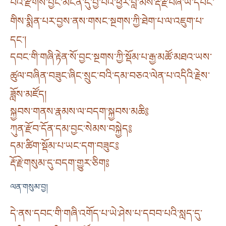
པའི་རྫོགས་བྱང་མངོན་དུ་བྱ་བའི་ཕྱིར་བླ་མས་རྡོ་རྗེ་བཞི་ཡི་དབང་
གིས་སྨིན་པར་བྱས་ནས་གསང་སྔགས་ཀྱི་ཐེག་པ་ལ་འཇུག་པ་
དང༌།
དབང་གི་གཞི་རྟེན་སོ་བྱང་སྔགས་ཀྱི་སྡོམ་པ་རྒྱ་མཚོ་མཐའ་ཡས་
ཚུལ་བཞིན་བཟུང་ཞིང་སྲུང་བའི་དམ་བཅའ་ལེན་པ་འདིའི་རྗེས་
ཟློས་མཛོད།
སྐྱབས་གནས་རྣམས་ལ་བདག་སྐྱབས་མཆི༔
ཀུན་རྫོབ་དོན་དམ་བྱང་སེམས་བསྐྱེད༔
དམ་ཚིག་སྡོམ་པ་ཡང་དག་བཟུང༔
རྡོ་རྗེ་གསུམ་དུ་བདག་གྱུར་ཅིག༔
ལན་གསུམ་བྱ།
དེ་ནས་དབང་གི་གཞི་འགོད་པ་ཡེ་ཤེས་པ་དབབ་པའི་སླད་དུ་