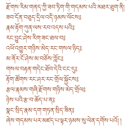
རྫོགས་རིམ་གནད་ཀྱི་ཟབ་ཏིག་གི་གདམས་པའི་མཐར་ཐུག་ནི།
ཟབ་དོན་བཅུད་དྲིལ་འདི་ཉམས་ལོངས༔
རྣམ་རྟོག་ཀུན་ལས་རབ་འདས་པའི༔
རང་བྱུང་ཤེས་རིག་ཟང་ཐལ་བ༔
འཕོ་འགྱུར་གཉིས་མེད་རང་གསལ་ཉིད༔
མ་ནོར་ངོ་ཤེས་མ་བཅོས་ཀློང༔
གསལ་བརྟན་གདེང་ཐོབ་དེའི་ངང་དུ༔
རྟོག་ཚོགས་རང་ཤར་རང་གྲོལ་སྐྱོངས༔
རྩལ་རྣམས་གཞི་རྫོགས་གཉིས་མེད་གྲོལ༔
ཉེས་པའི་རྩ་བ་ཆོད་པ་ན༔
སྣང་སྲིད་རྣམ་དག་གཏན་སྲིད་ཟིན༔
ཞེས་གདམས་པར་མཛད་པ་ལྟར་ཉམས་སུ་ལེན་དགོས་པའོ། །