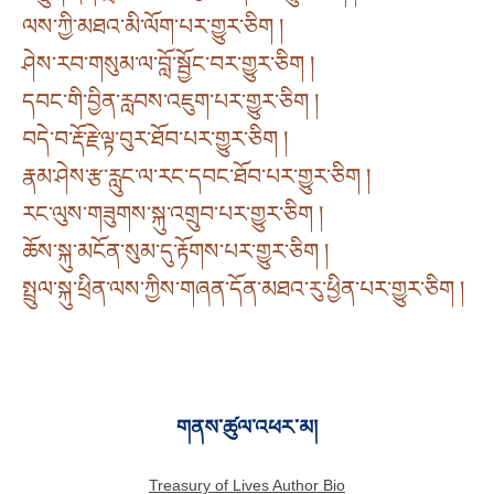
ལས་ཀྱི་མཐའ་མི་ལོག་པར་གྱུར་ཅིག །
ཤེས་རབ་གསུམ་ལ་བློ་སྦྱོང་བར་གྱུར་ཅིག །
དབང་གི་བྱིན་རླབས་འཇུག་པར་གྱུར་ཅིག །
བདེ་བ་རྡོ་རྗེ་ལྟ་བུར་ཐོབ་པར་གྱུར་ཅིག །
རྣམ་ཤེས་རྩ་རླུང་ལ་རང་དབང་ཐོབ་པར་གྱུར་ཅིག །
རང་ལུས་གཟུགས་སྐུ་འགྲུབ་པར་གྱུར་ཅིག །
ཆོས་སྐུ་མངོན་སུམ་དུ་རྟོགས་པར་གྱུར་ཅིག །
སྤྲུལ་སྐུ་ཕྲིན་ལས་ཀྱིས་གཞན་དོན་མཐའ་རུ་ཕྱིན་པར་གྱུར་ཅིག །
གནས་ཚུལ་འཕར་མ།
Treasury of Lives Author Bio