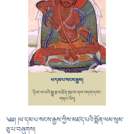
ཕ་དམ་པ་སངས་རྒྱས།
ཧི་མ་ལ་ཡའི་སྒྱུ་རྩལ་ཐོན་ཁུངས་ནས་བདག་དབང་
གནང་ཡོད།
༄༅། །ཕ་དམ་པ་སངས་རྒྱས་ཀྱིས་མཛད་པའི་སྨོན་ལམ་སུམ་
ཅུ་པ་བཞུགས།