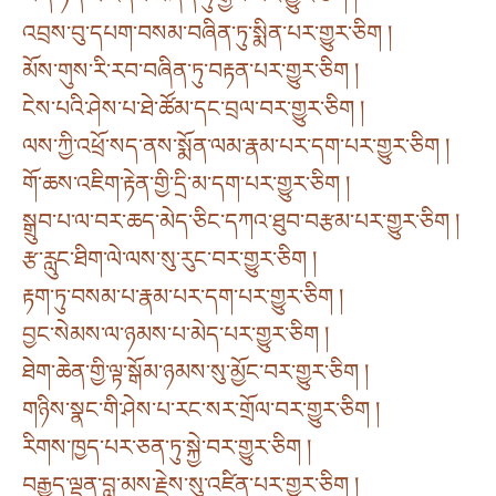
འབྲས་བུ་དཔག་བསམ་བཞིན་ཏུ་སྨིན་པར་གྱུར་ཅིག །
མོས་གུས་རི་རབ་བཞིན་ཏུ་བརྟན་པར་གྱུར་ཅིག །
ངེས་པའི་ཤེས་པ་ཐེ་ཚོམ་དང་བྲལ་བར་གྱུར་ཅིག །
ལས་ཀྱི་འཕྲོ་སད་ནས་སྨོན་ལམ་རྣམ་པར་དག་པར་གྱུར་ཅིག །
གོ་ཆས་འཇིག་རྟེན་གྱི་དྲི་མ་དག་པར་གྱུར་ཅིག །
སྒྲུབ་པ་ལ་བར་ཆད་མེད་ཅིང་དཀའ་ཐུབ་བརྩམ་པར་གྱུར་ཅིག །
རྩ་རླུང་ཐིག་ལེ་ལས་སུ་རུང་བར་གྱུར་ཅིག །
རྟག་ཏུ་བསམ་པ་རྣམ་པར་དག་པར་གྱུར་ཅིག །
བྱང་སེམས་ལ་ཉམས་པ་མེད་པར་གྱུར་ཅིག །
ཐེག་ཆེན་གྱི་ལྟ་སྒོམ་ཉམས་སུ་མྱོང་བར་གྱུར་ཅིག །
གཉིས་སྣང་གི་ཤེས་པ་རང་སར་གྲོལ་བར་གྱུར་ཅིག །
རིགས་ཁྱད་པར་ཅན་ཏུ་སྐྱེ་བར་གྱུར་ཅིག །
བརྒྱུད་ལྡན་བླ་མས་རྗེས་སུ་འཛིན་པར་གྱུར་ཅིག །