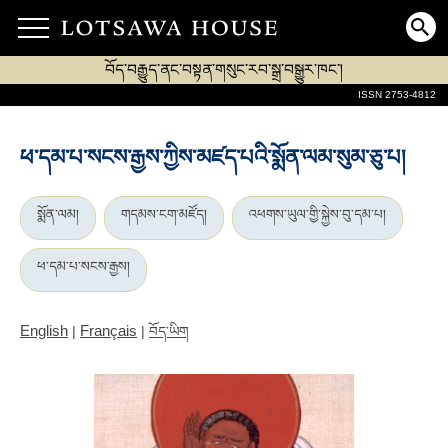
བོད་བརྒྱུད་ནང་བསྟན་གསུང་རབ་སྒྲ་བསྒྱུར་ཁང་།
ISSN 2753-4812
ཕ་དམ་པ་སངས་རྒྱས་ཀྱིས་མཛད་པའི་སྨོན་ལམ་སུམ་ཅུ་པ།
སྨོན་ལམ།
གདམས་ངག་མཛོད།
འཕགས་ཡུལ་གྱི་སྐྱེས་བུ་དམ་པ།
ཕ་དམ་པ་སངས་རྒྱས།
English
Français
|
|
བོད་ཡིག