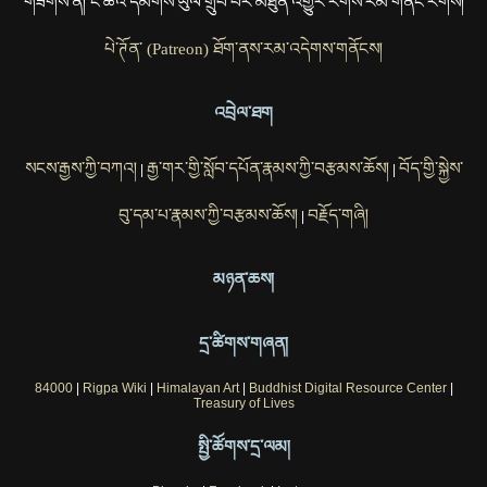
གཟིགས་ན། ང་ཚོའི་དམིགས་ཡུལ་གྲུབ་པར་མཐུན་འགྱུར་རོགས་རམ་གནང་རོགས།
པེ་ཊོན་ (Patreon) ཐོག་ནས་རམ་འདེགས་གནོངས།
འབྲེལ་ཐག
སངས་རྒྱས་ཀྱི་བཀའ།
རྒྱ་གར་གྱི་སློབ་དཔོན་རྣམས་ཀྱི་བརྩམས་ཆོས།
བོད་གྱི་སྐྱེས་
|
|
བུ་དམ་པ་རྣམས་ཀྱི་བརྩམས་ཆོས།
བརྗོད་གཞི།
|
མཉན་ཆས།
དྲ་ཚིགས་གཞན།
84000
|
Rigpa Wiki
|
Himalayan Art
|
Buddhist Digital Resource Center
|
Treasury of Lives
སྤྱི་ཚོགས་དྲ་ལམ།