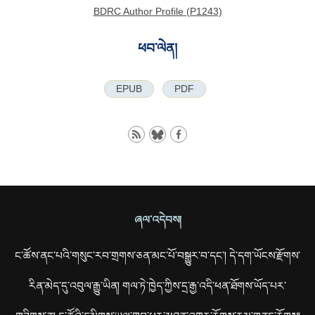
BDRC Author Profile (P1243)
ཕབ་ལེན།
EPUB
PDF
ཞལ་འདེབས།
ང་ཚོས་ནང་པའི་གསུང་རབ་གྲགས་ཅན་མང་པོ་བསྒྱུར་བ་དང་། དེ་དག་ཡོངས་རྫོགས་
རིན་མེད་དུ་འབུལ་རྒྱུ་ཡིན། གལ་ཏེ་ཁྱེད་ཀྱིས་དྲ་རྒྱ་འདི་ཕན་ཐོགས་ཡོད་པར་