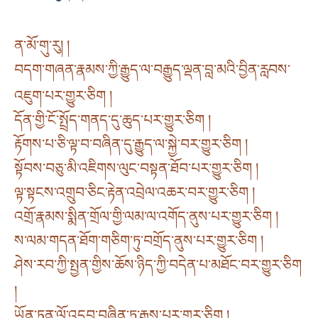
ན་མོ་གུ་རུ། །
བདག་གཞན་རྣམས་ཀྱི་རྒྱུད་ལ་བརྒྱུད་ལྡན་བླ་མའི་བྱིན་རླབས་
འཇུག་པར་གྱུར་ཅིག །
དོན་གྱི་ངོ་སྤྲོད་གནད་དུ་ཆུད་པར་གྱུར་ཅིག །
རྟོགས་པ་ཅི་ལྟ་བ་བཞིན་དུ་རྒྱུད་ལ་སྐྱེ་བར་གྱུར་ཅིག །
སྟོབས་བཅུ་མི་འཇིགས་ལུང་བསྟན་ཐོབ་པར་གྱུར་ཅིག །
ལྟ་སྟངས་འགྲུབ་ཅིང་རྟེན་འབྲེལ་འཆར་བར་གྱུར་ཅིག །
འགྲོ་རྣམས་སྨིན་གྲོལ་གྱི་ལམ་ལ་འགོད་ནུས་པར་གྱུར་ཅིག །
ས་ལམ་གདན་ཐོག་གཅིག་ཏུ་བགྲོད་ནུས་པར་གྱུར་ཅིག །
ཤེས་རབ་ཀྱི་སྤྱན་གྱིས་ཆོས་ཉིད་ཀྱི་བདེན་པ་མཐོང་བར་གྱུར་ཅིག
།
ཡོན་ཏན་ལོ་འདབ་བཞིན་ཏུ་རྒྱས་པར་གྱུར་ཅིག །