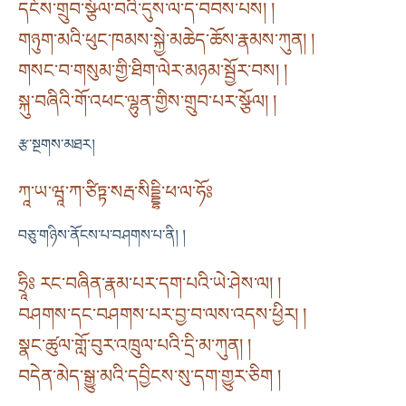
དངོས་གྲུབ་སྩོལ་བའི་དུས་ལ་ད་བབས་པས། །
གཉུག་མའི་ཕུང་ཁམས་སྐྱེ་མཆེད་ཆོས་རྣམས་ཀུན། །
གསང་བ་གསུམ་གྱི་ཐིག་ལེར་མཉམ་སྦྱོར་བས། །
སྐུ་བཞིའི་གོ་འཕང་ལྷུན་གྱིས་གྲུབ་པར་སྩོལ། །
རྩ་སྔགས་མཐར།
ཀཱ་ཡ་ཝཱ་ཀ་ཙིཏྟ་སརྦ་སིདྡྷི་ཕ་ལ་ཧོཿ
བཅུ་གཉིས་ནོངས་པ་བཤགས་པ་ནི། །
ཧྲཱིཿ རང་བཞིན་རྣམ་པར་དག་པའི་ཡེ་ཤེས་ལ། །
བཤགས་དང་བཤགས་པར་བྱ་བ་ལས་འདས་ཕྱིར། །
སྣང་ཚུལ་གློ་བུར་འཁྲུལ་པའི་དྲི་མ་ཀུན། །
བདེན་མེད་སྒྱུ་མའི་དབྱིངས་སུ་དག་གྱུར་ཅིག །