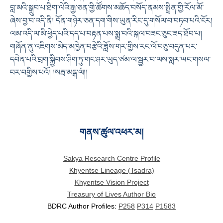
བླ་མའི་སྒྲུབ་པ་ཐིག་ལེའི་རྒྱ་ཅན་གྱི་ཚོགས་མཆོད་བསོད་ནམས་སྤྲིན་གྱི་རོལ་མོ་
ཞེས་བྱ་བ་འདི་ནི། དོན་གཉེར་ཅན་དག་གིས་ཡུན་རིང་དུ་གསོལ་བ་བཏབ་པའི་ངོར།
ལམ་འདི་ལ་མི་ཕྱེད་པའི་དད་པ་བརྟན་པས་སྨྲ་བའི་སྐལ་བཟང་ཅུང་ཟད་ཐོབ་པ།
གཞོན་ནུ་འཇིགས་མེད་མཁྱེན་བརྩེའི་ཟློས་གར་གྱིས་རང་ལོ་བཅུ་བདུན་པར་
དབེན་པའི་བྲག་སྐྱིབས་ཤིག་ཏུ་གང་ཤར་ཡུད་ཙམ་ལ་སྦྱར་བ་ལས་སླར་ཡང་གསལ་
བར་བགྱིས་པའོ། །སརྦ་མངྒ་ལཾ།།
གནས་ཚུལ་འཕར་མ།
Sakya Research Centre Profile
Khyentse Lineage (Tsadra)
Khyentse Vision Project
Treasury of Lives Author Bio
BDRC Author Profiles:
P258
P314
P1583