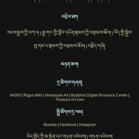
འབྲེལ་ཐག
སངས་རྒྱས་ཀྱི་བཀའ།
རྒྱ་གར་གྱི་སློབ་དཔོན་རྣམས་ཀྱི་བརྩམས་ཆོས།
བོད་གྱི་སྐྱེས་
|
|
བུ་དམ་པ་རྣམས་ཀྱི་བརྩམས་ཆོས།
བརྗོད་གཞི།
|
མཉན་ཆས།
དྲ་ཚིགས་གཞན།
84000
|
Rigpa Wiki
|
Himalayan Art
|
Buddhist Digital Resource Center
|
Treasury of Lives
སྤྱི་ཚོགས་དྲ་ལམ།
Bluesky
|
Facebook
|
Instagram
བེད་སྤྱོད་ཀྱི་ཆ་རྐྱེན་དང་གཏན་འབེབས།
གཏན་འབེབས།
|