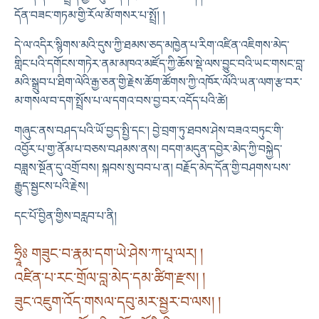
དོན་བཟང་གཏམ་གྱི་རོལ་མོ་གསར་པ་སྤྲོ། །
དེ་ལ་འདིར་སྙིགས་མའི་དུས་ཀྱི་ཐམས་ཅད་མཁྱེན་པ་རིག་འཛིན་འཇིགས་མེད་
གླིང་པའི་དགོངས་གཏེར་ནམ་མཁའ་མཛོད་ཀྱི་ཆོས་སྡེ་ལས་བྱུང་བའི་ཡང་གསང་བླ་
མའི་སྒྲུབ་པ་ཐིག་ལེའི་རྒྱ་ཅན་གྱི་རྗེས་ཆོག་ཚོགས་ཀྱི་འཁོར་ལོའི་ཡན་ལག་རྩ་བར་
མ་གསལ་བ་དག་སྤྲོས་པ་ལ་དགའ་བས་བྱ་བར་འདོད་པའི་ཚེ།
གཞུང་ནས་བཤད་པའི་ཡོ་བྱད་སྤྱི་དང་། བྱེ་བྲག་ཏུ་ཐབས་ཤེས་བཟའ་བཏུང་གི་
འབྱོར་པ་གྱ་ནོམ་པ་བཅས་བཤམས་ནས། བདག་མདུན་དབྱེར་མེད་ཀྱི་བསྐྱེད་
བཟླས་སྔོན་དུ་འགྲོ་བས། སྐབས་སུ་བབ་པ་ན། བརྗོད་མེད་དོན་གྱི་བཤགས་པས་
རྒྱུད་སྦྱངས་པའི་རྗེས།
དང་པོ་བྱིན་གྱིས་བརླབ་པ་ནི།
ཧྲཱིཿ གཟུང་བ་རྣམ་དག་ཡེ་ཤེས་ཀ་པཱ་ལར། །
འཛིན་པ་རང་གྲོལ་བླ་མེད་དམ་ཚིག་རྫས། །
ཟུང་འཇུག་འོད་གསལ་དབུ་མར་སྦྱར་བ་ལས། །