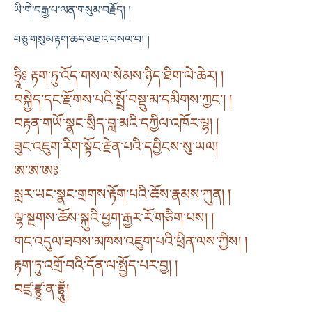
ཡི་གེ་བརྒྱ་པ་ལན་གསུམ་བརྗོད། །
བཅུ་གསུམ་རྟག་ཆད་མཐའ་བསལ་བ། །
ཧྲཱིཿ རྟག་ཏུ་འོད་གསལ་སེམས་ཉིད་ཐིག་ལེ་ཆེར། །
བསྐྱེད་དང་རྫོགས་པའི་སྤྲོ་བསྡུ་མ་དམིགས་ཀྱང་། །
བརྟན་གཡོ་སྣང་སྲིད་བླ་མའི་དཀྱིལ་འཁོར་ལྷ། །
ཟུང་འཇུག་རིག་སྟོང་རྗེན་པའི་དབྱིངས་སུ་ཡལ།
ཨ་ཨ་ཨཿ
སླར་ཡང་སྣང་གྲགས་རྟོག་པའི་ཆོས་རྣམས་ཀུན། །
ལྷ་སྔགས་ཆོས་སྐུའི་ཕྱག་རྒྱར་རོ་གཅིག་པས། །
གང་འདུལ་ཐབས་མཁས་འཇུག་པའི་ཕྲིན་ལས་ཀྱིས། །
རྟག་ཏུ་འགྲོ་བའི་དོན་ལ་སྤྱོད་པར་བྱ། །
བཛྲ་ཛྙཱ་ན་བྷྲཱུྃ།