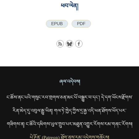
ཕབ་ལེན།
EPUB
PDF
ཞལ་འདེབས།
ང་ཚོས་ནང་པའི་གསུང་རབ་གྲགས་ཅན་མང་པོ་བསྒྱུར་བ་དང་། དེ་དག་ཡོངས་རྫོགས་
རིན་མེད་དུ་འབུལ་རྒྱུ་ཡིན། གལ་ཏེ་ཁྱེད་ཀྱིས་དྲ་རྒྱ་འདི་ཕན་ཐོགས་ཡོད་པར་
གཟིགས་ན། ང་ཚོའི་དམིགས་ཡུལ་གྲུབ་པར་མཐུན་འགྱུར་རོགས་རམ་གནང་རོགས།
པེ་ཊོན་ (Patreon) ཐོག་ནས་རམ་འདེགས་གནོངས།