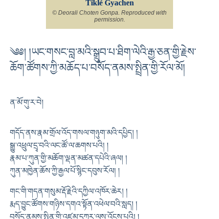
Tiklé Gyachen
© Deorali Choten Gonpa. Reproduced with
permission.
༄༅། །ཡང་གསང་བླ་མའི་སྒྲུབ་པ་ཐིག་ལེའི་རྒྱ་ཅན་གྱི་རྗེས་
ཆོག་ཚོགས་ཀྱི་མཆོད་པ་བསོད་ནམས་སྤྲིན་གྱི་རོལ་མོ།
ན་མོ་གུ་ར་བེ།
གདོད་ནས་རྣམ་གྲོལ་འོད་གསལ་གཉུག་མའི་དཔྱིད། །
སྒྱུ་འཕྲུལ་དྲྭ་བའི་ལང་ཚོ་ལ་ཆགས་པའི། །
རྣམ་པ་ཀུན་གྱི་མཆོག་ལྡན་མཚན་དཔེའི་ཞལ། །
ཀུན་མཁྱེན་ཆོས་ཀྱི་རྒྱལ་པོ་སྙིང་དབུས་རོལ། །
གང་གི་གདན་གསུམ་རྡོ་རྗེའི་དཀྱིལ་འཁོར་ཆེར། །
རྨད་བྱུང་ཚོགས་གཉིས་དགའ་སྟོན་འཕེལ་བའི་སླད། །
བསོད་ནམས་སྤྲིན་གྱི་འཛུམ་དཀར་ལས་འོངས་པའི། །