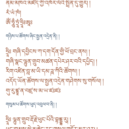
ནམ་མཁའ་མཛོད་ཀྱི་འཁོར་ལོའི་སྤྲིན་དུ་གྱུར། །
རཾ་ཡཾ་ཁཾ།
ཨོཾ་ཧཱུྃ་ཏྲཱཾ་ཧྲཱིཿཨཱཿ
གཉིས་པ་ཚོགས་ཞིང་སྤྱན་འདྲེན་ནི། །
ཧྲཱིཿ གཞི་དབྱིངས་ཀ་དག་དོན་གྱི་ཕོ་བྲང་ནས། །
གཞི་སྣང་ལྷུན་གྲུབ་མཚན་དཔེར་ཤར་བའི་དཔྱིད། །
རིག་འཛིན་བླ་མ་ཡི་དམ་ཌཱ་ཀིའི་ཚོགས། །
འདོད་ཡོན་ཚོགས་ལ་སྤྱན་འདྲེན་གཤེགས་སུ་གསོལ། །
གུ་རུ་ཛྙཱ་ན་བཛྲ་ས་མ་ཡ་ཛཿཛཿ
གསུམ་པ་ཚོགས་ཕུད་འབུལ་བ་ནི། །
ཧྲཱིཿ ལྷུན་གྲུབ་རྡོ་རྗེ་ཕུང་པོའི་བྷནྡྷ་རུ། །