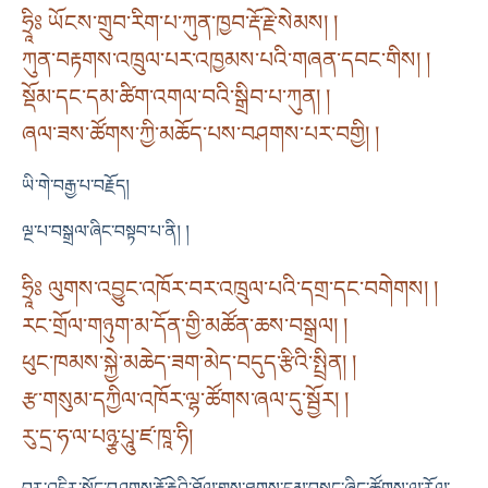
ཧྲཱིཿ ཡོངས་གྲུབ་རིག་པ་ཀུན་ཁྱབ་རྡོ་རྗེ་སེམས། །
ཀུན་བརྟགས་འཁྲུལ་པར་འཁྱམས་པའི་གཞན་དབང་གིས། །
སྡོམ་དང་དམ་ཚིག་འགལ་བའི་སྒྲིབ་པ་ཀུན། །
ཞལ་ཟས་ཚོགས་ཀྱི་མཆོད་པས་བཤགས་པར་བགྱི། །
ཡི་གེ་བརྒྱ་པ་བརྗོད།
ལྔ་པ་བསྒྲལ་ཞིང་བསྟབ་པ་ནི། །
ཧྲཱིཿ ལུགས་འབྱུང་འཁོར་བར་འཁྲུལ་པའི་དགྲ་དང་བགེགས། །
རང་གྲོལ་གཉུག་མ་དོན་གྱི་མཚོན་ཆས་བསྒྲལ། །
ཕུང་ཁམས་སྐྱེ་མཆེད་ཟག་མེད་བདུད་རྩིའི་སྤྲིན། །
རྩ་གསུམ་དཀྱིལ་འཁོར་ལྷ་ཚོགས་ཞལ་དུ་སྦྱོར། །
རུ་དྲ་ཧ་ལ་པཉྩ་པཱུ་ཛ་ཁཱ་ཧི།