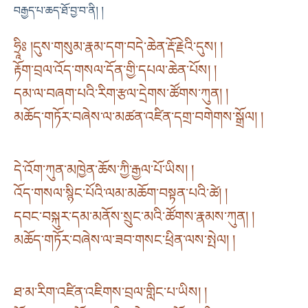
བརྒྱད་པ་ཆད་ཐོ་བྱ་བ་ནི། །
ཧྲཱིཿ །དུས་གསུམ་རྣམ་དག་བདེ་ཆེན་རྡོ་རྗེའི་དུས། །
རྟོག་བྲལ་འོད་གསལ་དོན་གྱི་དཔལ་ཆེན་པོས། །
དམ་ལ་བཞག་པའི་རིག་རྩལ་དྲེགས་ཚོགས་ཀུན། །
མཆོད་གཏོར་བཞེས་ལ་མཚན་འཛིན་དགྲ་བགེགས་སྒྲོལ། །
དེ་འོག་ཀུན་མཁྱེན་ཆོས་ཀྱི་རྒྱལ་པོ་ཡིས། །
འོད་གསལ་སྙིང་པོའི་ལམ་མཆོག་བསྟན་པའི་ཚེ། །
དབང་བསྐུར་དམ་མནོས་སྲུང་མའི་ཚོགས་རྣམས་ཀུན། །
མཆོད་གཏོར་བཞེས་ལ་ཟབ་གསང་ཕྲིན་ལས་སྤེལ། །
ཐ་མ་རིག་འཛིན་འཇིགས་བྲལ་གླིང་པ་ཡིས། །