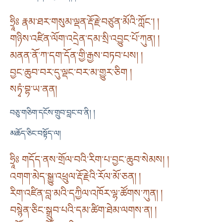
ཧྲཱིཿ རྣམ་ཐར་གསུམ་ལྡན་རྡོ་རྗེ་བཙུན་མོའི་ཀློང་། །
གཉིས་འཛིན་ལོག་འདྲེན་དམ་སྲི་འབྱུང་པོ་ཀུན། །
མནན་ནོ་ཀ་དག་དོན་གྱི་རྒྱས་བཏབ་པས། །
བྱང་ཆུབ་བར་དུ་ལྡང་བར་མ་གྱུར་ཅིག །
སཏྭཾ་བྷ་ཡ་ནན།
བཅུ་གཅིག་དངོས་གྲུབ་བླང་བ་ནི། །
མཆོད་ཅིང་བསྟོད་ལ།
ཧྲཱིཿ གདོད་ནས་གྲོལ་བའི་རིག་པ་བྱང་ཆུབ་སེམས། །
འགག་མེད་སྒྱུ་འཕྲུལ་རྡོ་རྗེའི་རོལ་མོ་ཅན། །
རིག་འཛིན་བླ་མའི་དཀྱིལ་འཁོར་ལྷ་ཚོགས་ཀུན། །
བསྙེན་ཅིང་སྒྲུབ་པའི་དམ་ཚིག་ཐེམ་ལགས་ན། །