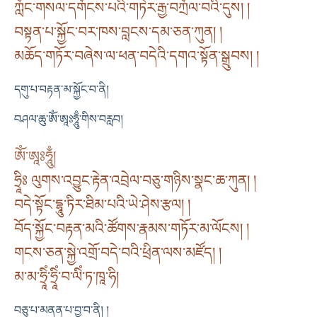
ཀློང་གསལ་དགོངས་པའི་གཏེར་རྒྱ་བཀྲོལ་བའི་དུས། །
བསྟན་པ་སྐྱོང་བར་ཁས་བླངས་དམ་ཅན་ཀུན། །
མཆོད་གཏོར་བཞེས་ལ་ཕན་བདེའི་དགའ་སྟོན་སྒྲུབས། །
དགུ་པ་བརྟན་མ་སྐྱོང་བ་ནི།
བཤལ་ཆུ་ཨོཾ་ཨཱཿཧཱུྃ་གིས་བརླབ།
ཨོཾ་ཨཱཿཧཱུྃ།
ཧྲཱིཿ ལུགས་འབྱུང་རྟེན་འབྲེལ་བཅུ་གཉིས་སྣང་ཆ་ཀུན། །
བདེ་སྟོང་དྷཱུ་ཏིར་ཐིམ་པའི་ཡེ་ཤེས་རྩལ། །
བོད་སྐྱོང་བརྟན་མའི་ཚོགས་རྣམས་གཏོར་མ་ལོངས། །
གངས་ཅན་སྐྱེ་འགྲོ་བདེ་བའི་ཕྲིན་ལས་མཛོད། །
མ་མ་ཧྲཱིཾ་ཧྲཱིཾ་བ་ལིཾ་ཏ་ཁཱ་ཧི།
བཅུ་པ་མནན་པ་བྱ་བ་ནི། །