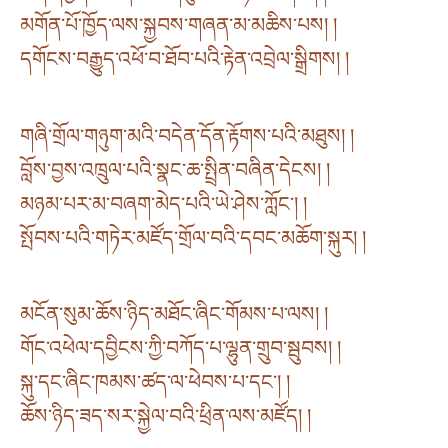
མགོན་པོ་ཁྱོད་ལས་སྐྱབས་གཞན་མ་མཆིས་པས། །
དགོངས་བརྒྱུད་འཕོ་བ་ཐོབ་པའི་རྟེན་འབྲེལ་སྒྲིགས། །
གཞི་གྲོལ་གཉུག་མའི་བདེན་དོན་རྟོགས་པའི་མཐུས། །
བློས་བྱས་འཁྲུལ་པའི་སྣང་ཆ་སྤྲིན་བཞིན་དེངས། །
མཉམ་པར་མ་བཞག་མེད་པའི་ཡེ་ཤེས་ཀློང་། །
སྤོབས་པའི་གཏེར་མཛོད་གྲོལ་བའི་དབང་མཆོག་སྐུར། །
མངོན་སུམ་ཆོས་ཉིད་མཐོང་ཞིང་གོམས་པ་ལས། །
གོང་འཕེལ་དབྱིངས་ཀྱི་བཀོད་པ་ལྷུན་གྲུབ་སྦུབས། །
སྐུ་དང་ཞིང་ཁམས་ཚད་ལ་ཕེབས་པ་དང་། །
ཆོས་ཉིད་ཟད་སར་སྐྱེལ་བའི་ཕྲིན་ལས་མཛོད། །