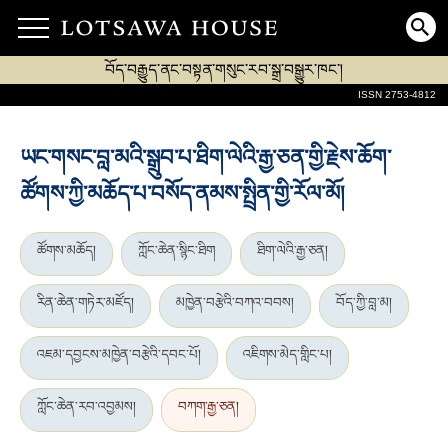
བོད་བརྒྱུད་ནང་བསྟན་གསུང་རབ་སྒྲ་བསྒྱུར་ཁང་།
ISSN 2753-4812
ཡང་གསང་བླ་མའི་སྒྲུབ་པ་ཐིག་ལེའི་རྒྱ་ཅན་གྱི་རྗེས་ཆོག་
ཚོགས་ཀྱི་མཆོད་པ་བསོད་ནམས་སྤྲིན་གྱི་རོལ་མོ།
ཚོགས་མཆོད།
ཀློང་ཆེན་སྙིང་ཐིག
ཐིག་ལེའི་རྒྱ་ཅན།
རིན་ཆེན་གཏེར་མཛོད།
མཁྱེན་བརྩེའི་བཀའ་བབས།
བོད་ཀྱི་བླ་མ།
འཇམ་དབྱངས་མཁྱེན་བརྩེའི་དབང་པོ།
འཇིགས་མེད་གླིང་པ།
ཀློང་ཆེན་རབ་འབྱམས།
བཀག་རྒྱ་ཅན།