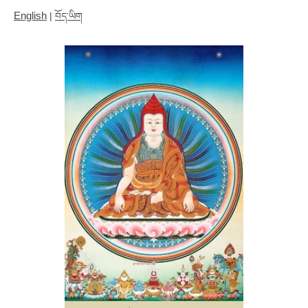
English
|
བོད་ཡིག