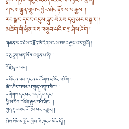
ཀ་དག་ལྷུན་གྲུབ་དབྱེར་མེད་རྟོགས་པ་རྒྱས། །
རང་སྣང་དབང་འདུས་རླུང་སེམས་དབུ་མར་བསྒྲལ། །
མཆོག་གི་ཕྲིན་ལས་འགྲུབ་པའི་བཀྲ་ཤིས་ཤོག །
གཞན་ཡང་ཤིས་བརྗོད་ཅི་རིགས་པས་མཐའ་རྒྱས་པར་བྱའོ། །
བཅུ་དྲུག་ཕན་ཡོན་བསྟན་པ་ནི། །
རྡོ་རྗེ་དྲྭ་བ་ལས།
བསོད་ནམས་ནང་ནས་ཚོགས་འཁོར་མཆོག །
ཚེ་འདིར་བསམ་པ་ཀུན་འགྲུབ་ཅིང་། །
བགེགས་དང་བར་ཆད་ཞི་བ་དང་། །
ཕྱི་མ་རིག་འཛིན་རྒྱལ་བའི་ཞིང་། །
ཀུན་ཏུ་བཟང་པོ་ཐོབ་པར་འགྱུར། །
ཞེས་སོགས་སྨོས་ཀྱིས་མི་ལྡང་བ་ཡོད་དོ། །