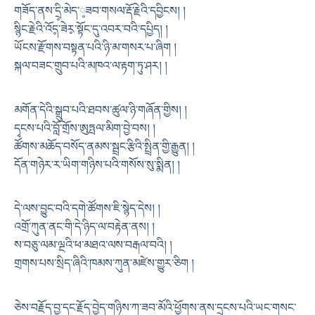
གཟོད་ནས་དྲི༷་མེད་༷ཟབ་གསལ་རྡོ་རྗེའི་དབྱིངས། །
སྙིང་རྗེའི་འོད༷་ཟེར༷་སྟོང་དུ་འབར་བའི་དཔྱིད། །
ཡོངས་རྫོགས་བསྟན་པའི་ཉི་མ་གསར་པ་ཞིག །
སྐལ་བཟང་གྲུབ་པའི་མཁའ་ལ་རྟག་ཏུ་ཤར། །
མགོན་དེའི་སྒྲུབ་པའི་ཐབས་ཚུལ་ཉི་གཞོན་གྱིས། །
དྭངས་པའི་བློ་གྲོས་ཨུཏྤལ་མིག་བྱེ་བས། །
ཚོགས་མཆོད་བསོད་ནམས་སྦྲང་རྩིའི་སྤྲིན་གྱི་རྒྱུན། །
དོན་གཉེར་ར་ཡིག་གཉིས་པའི་གསོས་སུ་སྨིན། །
དེ་ལས་བྱུང་བའི་དགེ་ཚོགས་ཇི་སྙེད་དེས། །
འགྲོ་ཀུན་ནང་གི་དེ་ཉིད་ལ་བརྟེན་ནས། །
ས་བཅུ་ལམ་ལྔའི་ཕ་མཐའ་ལས་བརྒལ་བའི། །
གྲགས་པས་སྲིད་ཞིའི་ཁམས་ཀུན་མཛེས་གྱུར་ཅིག །
ཅེས་བརྗོད་བྱ་དང་རྗོད་བྱེད་གཉིས་ཀ་ཟབ་མོའི་ཕྱོགས་ནས་དྲངས་པའི་ཡང་གསང་