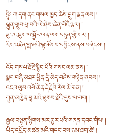
ཧྲཱིཿ ཀ་དག་ནང་གསལ་ཁྱད་ཆོས་དྲུག་ལྡན་ལས། །
ལྷུན་གྲུབ་ཕྲ་བའི་ཡེ་ཤེས་ཆེན་པོའི་རྩལ། །
ཟུང་འཇུག་ཁ་སྦྱོར་ཡན་ལག་བདུན་གྱི་གར། །
རིག་འཛིན་བླ་མའི་ལྷ་ཚོགས་དབྱིངས་ནས་བཞེངས། །
འོད་གསལ་རྡོ་རྗེ་སྙིང་པོའི་གསང་ལམ་ནས། །
སྣང་བཞི་མཐར་ཕྱིན་དྲི་མེད་བཤེས་གཉེན་ཞབས། །
འཇའ་ལུས་འཕོ་ཆེན་རྡོ་རྗེའི་རོལ་མོ་ཅན། །
ཀུན་མཁྱེན་བླ་མའི་ཐུགས་རྗེའི་དུས་ལ་བབ། །
རྒྱལ་བསྟན་སྙིགས་མར་གྱུར་པའི་གཞན་དབང་གིས། །
ཡིད་དཔྱོད་མཚན་མའི་གདུང་བས་ཉམ་ཐག་ཚེ། །