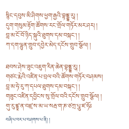
སྙིང་དབུས་མི་ཤིགས་ཕྱག་རྒྱའི་བྷནྡྷ་རུ། །
དུག་གསུམ་རྟོག་ཚོགས་རང་གྲོལ་གཏོར་མར་ཤར། །
བླ་མ་ངོ་བོ་ཉིད་སྐུའི་ཐུགས་དམ་བསྐང་། །
ཀ་དག་ལྷུན་གྲུབ་དབྱེར་མེད་དངོས་གྲུབ་སྩོལ། །
ཐབས་ཤེས་ཟུང་འཇུག་རིན་ཆེན་བྷནྡྷ་རུ། །
གཙང་རྨེའི་འཛིན་པ་བྲལ་བའི་ཚོགས་གཏོར་བཤམས།
བླ་མ་ཧེ་རུ་ཀ་དཔལ་ཐུགས་དམ་བསྐང་། །
གཟུང་འཛིན་དབྱིངས་སུ་གྲོལ་བའི་དངོས་གྲུབ་སྩོལ། །
གུ་རུ་ཛྙཱ་ན་བཛྲ་ས་མ་ཡ་སརྦ་ག་ཎ་ཙཀྲ་པཱུ་ཛ་ཧོཿ
བཞི་པ་བར་པ་བཤགས་པ་ནི། །