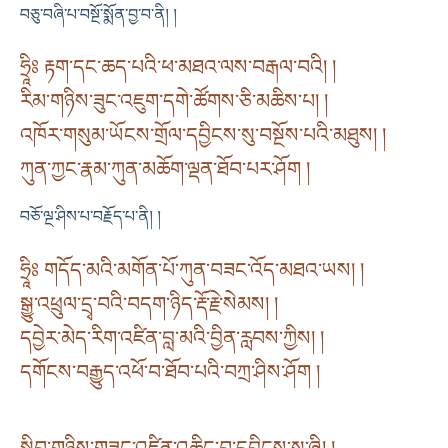
བཅུ་བཞི་པ་བསྔོ་སྨོན་བྱ་བ་ནི། །
ཧྲཱིཿ རྟག་དང་ཆད་པའི་ཕ་མཐའ་ལས་བརྒལ་བའི། །
རིམ་གཉིས་ཟུང་འཇུག་དགེ་ཚོགས་ཅི་མཆིས་པ། །
འཁོར་གསུམ་ཡོངས་གྲོལ་དབྱིངས་སུ་བསྔོས་པའི་མཐུས། །
ཀུན་ཀྱང་རྣམ་ཀུན་མཆོག་ལྡན་ཐོབ་པར་ཤོག །
བཅོ་ལྔ་ཤིས་པ་བརྗོད་པ་ནི། །
ཧྲཱིཿ གདོད་མའི་མགོན་པོ་ཀུན་བཟང་འོད་མཐའ་ཡས། །
སྒྱུ་འཕྲུལ་དྲྭ་བའི་བདག་ཉིད་རྡོ་རྗེ་སེམས། །
དབྱེར་མེད་རིག་འཛིན་བླ་མའི་བྱིན་རླབས་ཀྱིས། །
དགོངས་བརྒྱུད་འཕོ་བ་ཐོབ་པའི་བཀྲ་ཤིས་ཤོག །
སྒྲིབ་གཉིས་གཟུང་འཛིན་འཆིང་བ་དབྱིངས་སུ་ཞི། །