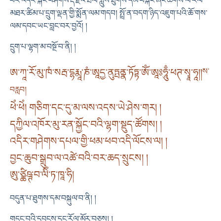
བར་འདིར་སྐོང་བཤགས་རྡོ་རྗེའི་ཐོལ་གླུས་ཐུགས་དམ་བསྐང་ཞིང་ཚོགས་ལ་རོལ་
མཐར་ཚིམ་པ་དྲུག་ལྡན་གྱི་སྨོན་ལམ་གདབ། སྤྲོ་ན་བདག་ཉིད་འཇུག་པའི་ཆོ་གས་
ལམ་དབང་ཡང་བླང་བར་བྱའོ། །
དྲུག་པ་ལྷག་མ་བསྔོ་བ་ནི། །
ཨ་ཀཱ་རོ་མུ་ཁཾ་སརྦ་དྷརྨཱ་ཎཾ་ཨཱདྱ་ནུཏྤནྣ་ཏོཏྟ་ཨོཾ་ཨཱཿཧཱུྃ་ཕཊ་སྭཱ་ཧཱ།།
ས་
བརླབ།
ཕེཾ་ཕེཾ། གཅིག་དང་དུ་མ་ལས་འདས་ཡེ་ཤེས་གར། །
དཀྱིལ་འཁོར་མུ་རན་སྐྱོང་བའི་ལྷག་སྡུད་ཚོགས། །
འདིར་གཤེགས་དཔལ་གྱི་ཕམ་ཕབ་འདི་ལོངས་ལ། །
བྱང་ཆུབ་སྒྲུབ་ལ་འཚེ་བའི་བར་ཆད་སྲུངས། །
ཨུ་ཙྪིཥྚ་བ་ལིཾ་ཏ་ཁཱ་ཧི།
བདུན་པ་ཐུགས་དམ་བསྐུལ་བ་ནི། །
གདུང་བའི་དབྱངས་དང་རོལ་མོར་བཅས། །