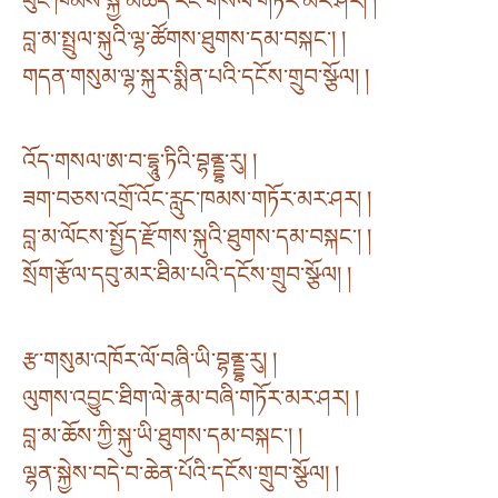
ཕུང་ཁམས་སྐྱེ་མཆེད་རང་གསལ་གཏོར་མར་ཤར། །
བླ་མ་སྤྲུལ་སྐུའི་ལྷ་ཚོགས་ཐུགས་དམ་བསྐང་། །
གདན་གསུམ་ལྷ་སྐུར་སྨིན་པའི་དངོས་གྲུབ་སྩོལ། །
འོད་གསལ་ཨ་བ་དྷཱུ་ཏིའི་བྷནྡྷ་རུ། །
ཟག་བཅས་འགྲོ་འོང་རླུང་ཁམས་གཏོར་མར་ཤར། །
བླ་མ་ལོངས་སྤྱོད་རྫོགས་སྐུའི་ཐུགས་དམ་བསྐང་། །
སྲོག་རྩོལ་དབུ་མར་ཐིམ་པའི་དངོས་གྲུབ་སྩོལ། །
རྩ་གསུམ་འཁོར་ལོ་བཞི་ཡི་བྷནྡྷ་རུ། །
ལུགས་འབྱུང་ཐིག་ལེ་རྣམ་བཞི་གཏོར་མར་ཤར། །
བླ་མ་ཆོས་ཀྱི་སྐུ་ཡི་ཐུགས་དམ་བསྐང་། །
ལྷན་སྐྱེས་བདེ་བ་ཆེན་པོའི་དངོས་གྲུབ་སྩོལ། །