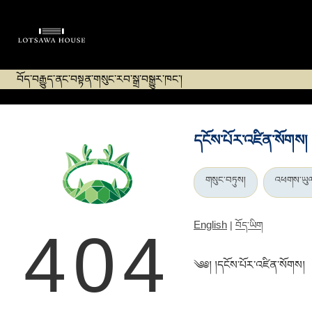
བོད་བརྒྱུད་ནང་བསྟན་གསུང་རབ་སྒྲ་བསྒྱུར་ཁང་།
དངོས་པོར་འཛིན་སོགས།
གསུང་བཏུས།
འཕགས་ཡུལ་ག
English
|
བོད་ཡིག
404
༄༅། །དངོས་པོར་འཛིན་སོགས།