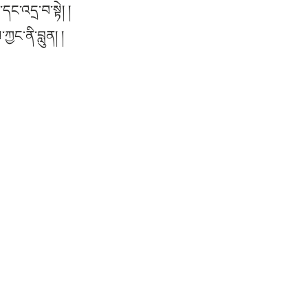
ང་འདྲ་བ་སྟེ། །
ྱང་ནི་བླུན། །