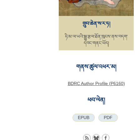
གྲུབ་ཆེན་ས་ར་ཧ།
ཧི་མ་ལ་ཡའི་སྒྱུ་རྩལ་ཐོན་ཁུངས་ནས་བདག་
དབང་གནང་ཡོད།
གནས་ཚུལ་འཕར་མ།
BDRC Author Profile (P6160)
ཕབ་ལེན།
EPUB
PDF