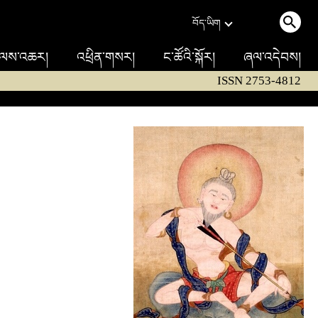
བོད་ཡིག
ལས་འཆར།
འཕྲིན་གསར།
ང་ཚོའི་སྐོར།
ཞལ་འདེབས།
ISSN 2753-4812