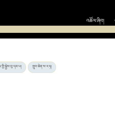
འཚོལ་ཞིབ།
ྱི་སྐྱེས་བུ་དམ་པ།
གྲུབ་ཆེན་ས་ར་ཧ།