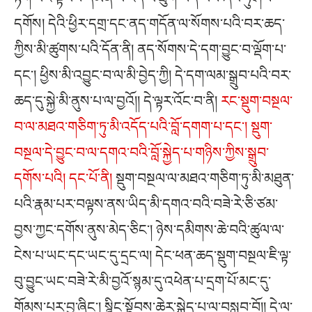
དགོས། དེའི་ཕྱིར་དགྲ་དང་ནད་གདོན་ལ་སོགས་པའི་བར་ཆད་
ཀྱིས་མི་ཚུགས་པའི་དོན་ནི། ནད་སོགས་དེ་དག་བྱུང་བ་ལྡོག་པ་
དང༌། ཕྱིས་མི་འབྱུང་བ་ལ་མི་བྱེད་ཀྱི། དེ་དག་ལམ་སྒྲུབ་པའི་བར་
ཆད་དུ་སྐྱེ་མི་ནུས་པ་ལ་བྱའོ།། དེ་ལྟར་འོང་བ་ནི།
རང་སྡུག་བསྔལ་
བ་ལ་མཐའ་གཅིག་ཏུ་མི་འདོད་པའི་བློ་དགག་པ་དང༌། སྡུག་
བསྔལ་དེ་བྱུང་བ་ལ་དགའ་བའི་བློ་སྐྱེད་པ་གཉིས་ཀྱིས་སྒྲུབ་
དགོས་པའི། དང་པོ་ནི།
སྡུག་བསྔལ་ལ་མཐའ་གཅིག་ཏུ་མི་མཐུན་
པའི་རྣམ་པར་བལྟས་ནས་ཡིད་མི་དགའ་བའི་བཟེ་རེ་ཅི་ཙམ་
བྱས་ཀྱང་དགོས་ནུས་མེད་ཅིང༌། ཉེས་དམིགས་ཆེ་བའི་ཚུལ་ལ་
ངེས་པ་ཡང་དང་ཡང་དུ་དྲང་ལ། དེང་ཕན་ཆད་སྡུག་བསྔལ་ཇི་ལྟ་
བུ་བྱུང་ཡང་བཟེ་རེ་མི་བྱའོ་སྙམ་དུ་འཕེན་པ་དྲག་པོ་མང་དུ་
གོམས་པར་བྱ་ཞིང༌། སྙིང་སྟོབས་ཆེར་སྐྱེད་པ་ལ་བསླབ་བོ།། དེ་ལ་