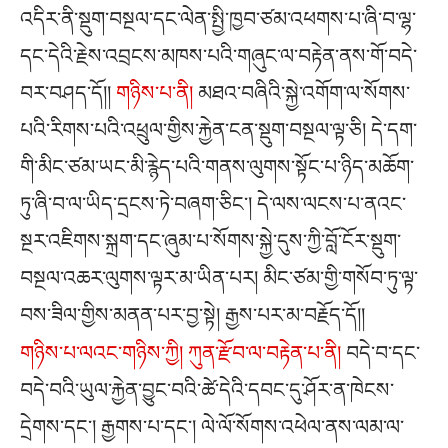
འདིར་ནི་སྡུག་བསྔལ་དང་ལེན་སྤྱི་ཁྱབ་ཙམ་འཕགས་པ་ཞི་བ་ལྷ་
དང་དེའི་རྗེས་འབྲངས་མཁས་པའི་གཞུང་ལ་བརྟེན་ནས་གོ་བདེ་
བར་བཤད་དོ།།
གཉིས་པ་ནི།
མཐའ་བཞིའི་སྐྱེ་འགོག་ལ་སོགས་
པའི་རིགས་པའི་འཕྲུལ་གྱིས་རྐྱེན་ངན་སྡུག་བསྔལ་ལྟ་ཅི། དེ་དག་
གི་མིང་ཙམ་ཡང་མི་རྙེད་པའི་གནས་ལུགས་སྟོང་པ་ཉིད་མཆོག་
ཏུ་ཞི་བ་ལ་ཡིད་དྲངས་ཏེ་བཞག་ཅིང༌། དེ་ལས་ལངས་པ་ནའང་
སྔར་འཇིགས་སྐྲག་དང་ཞུམ་པ་སོགས་སྐྱེ་དུས་ཀྱི་བློ་ངོར་སྡུག་
བསྔལ་འཆར་ལུགས་ལྟར་མ་ཡིན་པར། མིང་ཙམ་གྱི་གསོབ་ཏུ་ལྟ་
བས་ཟིལ་གྱིས་མནན་པར་བྱ་སྟེ། རྒྱས་པར་མ་བརྗོད་དོ།།
གཉིས་པ་ལའང་གཉིས་ཀྱི། ཀུན་རྫོབ་ལ་བརྟེན་པ་ནི།
བདེ་བ་དང་
བདེ་བའི་ཡུལ་རྐྱེན་བྱུང་བའི་ཚེ་དེའི་དབང་དུ་ཤོར་ན་ཁེངས་
དྲེགས་དང༌། རྒྱགས་པ་དང༌། ལེ་ལོ་སོགས་འཕེལ་ནས་ལམ་ལ་