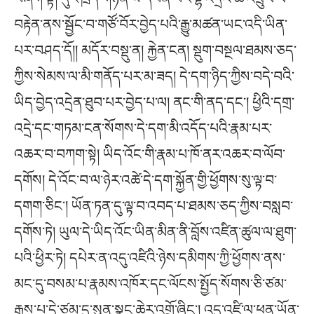
བརྟེན་ནས་སྦྱོང་བ་གཙོ་བོར་བྱེད་པའི་རྒྱུ་མཚན་ཡང་འདི་ཡིན་
པར་བཤད་དོ།། མདོར་བསྡུ་ན། རྐྱེན་ངན། སྡུག་བསྔལ་ཐམས་ཅད་
ཀྱིས་སེམས་ལ་མི་གནོད་པར་མ་ཟད། དེ་དག་ཉིད་ཀྱིས་བདེ་བའི་
ཡིད་བྱེད་འདྲེན་ཐུབ་པར་བྱེད་པ་ལ། ནང་གི་ནད་དང༌། ཕྱིའི་དགྲ་
འདྲེ་དང་གཏམ་ངན་སོགས་དེ་དག་མི་འདོད་པའི་རྣམ་པར་
འཆར་བ་བཀག་སྟེ། ཡིད་འོང་གི་རྣམ་པ་ཁོ་ནར་འཆར་བ་ལོབ་
དགོས། དེ་འོང་བ་ལ་ཉེར་འཚེ་དེ་དག་སྐྱོན་གྱི་ཕྱོགས་སུ་ལྟ་བ་
དགག་ཅིང༌། ཡོན་ཏན་དུ་ལྟ་བ་འབད་པ་ཐམས་ཅད་ཀྱིས་བསླབ་
དགོས་ཏེ། ཡུལ་དེ་ཡིད་འོང་ཡིན་མིན་ནི་བློས་འཛིན་ཚུལ་ལ་ཐུག་
པའི་ཕྱིར་ཏེ། དཔེར་ན་འདུ་འཛིའི་ཉེས་དམིགས་ཀྱི་ཕྱོགས་ནས་
མང་དུ་བསམ་པ་རྣམས་འཁོར་དང་ལོངས་སྤྱོད་སོགས་ཅི་ཙམ་
རྒྱས་པ་དེ་ཙམ་དུ་སུན་སྣང་ཆེར་འགྲོ་ཞིང༌། འདུ་འཛི་ལ་ཕན་ཡོན་