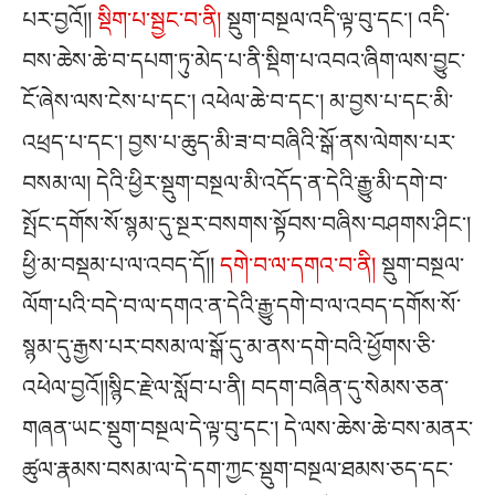
པར་བྱའོ།།
སྡིག་པ་སྦྱང་བ་ནི།
སྡུག་བསྔལ་འདི་ལྟ་བུ་དང༌། འདི་
བས་ཆེས་ཆེ་བ་དཔག་ཏུ་མེད་པ་ནི་སྡིག་པ་འབའ་ཞིག་ལས་བྱུང་
ངོ་ཞེས་ལས་ངེས་པ་དང༌། འཕེལ་ཆེ་བ་དང༌། མ་བྱས་པ་དང་མི་
འཕྲད་པ་དང༌། བྱས་པ་ཆུད་མི་ཟ་བ་བཞིའི་སྒོ་ནས་ལེགས་པར་
བསམ་ལ། དེའི་ཕྱིར་སྡུག་བསྔལ་མི་འདོད་ན་དེའི་རྒྱུ་མི་དགེ་བ་
སྤོང་དགོས་སོ་སྙམ་དུ་སྔར་བསགས་སྟོབས་བཞིས་བཤགས་ཤིང༌།
ཕྱི་མ་བསྡམ་པ་ལ་འབད་དོ།།
དགེ་བ་ལ་དགའ་བ་ནི།
སྡུག་བསྔལ་
ལོག་པའི་བདེ་བ་ལ་དགའ་ན་དེའི་རྒྱུ་དགེ་བ་ལ་འབད་དགོས་སོ་
སྙམ་དུ་རྒྱས་པར་བསམ་ལ་སྒོ་དུ་མ་ནས་དགེ་བའི་ཕྱོགས་ཅི་
འཕེལ་བྱའོ།།སྙིང་རྗེ་ལ་སློབ་པ་ནི། བདག་བཞིན་དུ་སེམས་ཅན་
གཞན་ཡང་སྡུག་བསྔལ་དེ་ལྟ་བུ་དང༌། དེ་ལས་ཆེས་ཆེ་བས་མནར་
ཚུལ་རྣམས་བསམ་ལ་དེ་དག་ཀྱང་སྡུག་བསྔལ་ཐམས་ཅད་དང་