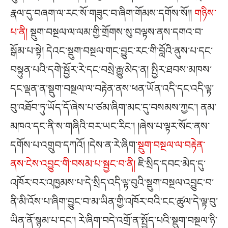
རྣལ་དུ་བཞག་ལ་རང་སོ་གཟུང་བ་ཞིག་གོམས་དགོས་སོ།།
གཉིས་
པ་ནི།
སྡུག་བསྔལ་ལ་ལམ་གྱི་གྲོགས་སུ་བལྟས་ནས་དགའ་བ་
སྒོམ་པ་སྟེ། དེའང་སྡུག་བསྔལ་གང་བྱུང་རང་གི་བློའི་ནུས་པ་དང་
བསྟུན་པའི་དགེ་སྦྱོར་རེ་དང་བསྲེ་རྒྱུ་མེད་ན། སྤྱིར་ཐབས་མཁས་
དང་ལྡན་ན་སྡུག་བསྔལ་ལ་བརྟེན་ནས་ཕན་ཡོན་འདི་དང་འདི་ལྟ་
བུ་འཐོབ་ཏུ་ཡོད་དོ་ཞེས་པ་ཙམ་ཞིག་མང་དུ་བསམས་ཀྱང༌། ནམ་
མཁའ་དང་ནི་ས་གཞིའི་བར་ཡང་རིང༌། །ཞེས་པ་ལྟར་སོང་ནས་
དགོས་པ་འགྲུབ་དཀའོ། །དེས་ན་རེ་ཞིག་
སྡུག་བསྔལ་ལ་བརྟེན་
ནས་ངེས་འབྱུང་གི་བསམ་པ་སྦྱང་བ་ནི།
ཇི་སྲིད་དབང་མེད་དུ་
འཁོར་བར་འཁྱམས་པ་དེ་སྲིད་འདི་ལྟ་བུའི་སྡུག་བསྔལ་འབྱུང་བ་
ནི་མི་འོས་པ་ཞིག་བྱུང་བ་མ་ཡིན་གྱི་འཁོར་བའི་ངང་ཚུལ་དེ་ལྟ་བུ་
ཡིན་ནོ་སྙམ་པ་དང༌། རེ་ཞིག་བདེ་འགྲོ་ན་སྤྱོད་པའི་སྡུག་བསྔལ་ཉི་