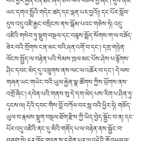
བའི་ཕྱིར་རྐྱེན་ངན་ཐོང་ཞིག་ཅེས་ལས་བཅོལ་བྱ་ཞིང༌། དུས་ནམ་
ཡང་དགའ་སྤྲོའི་གདེང་ཚད་དང་ལྡན་པར་བྱའོ།། དང་པོར་སློབ་
དུས་འདུ་འཛི་རྒྱང་བསྲིངས་ནས་སྒོམ་པའང་གཅེས་ཏེ། འདུ་
འཛིའི་གསེབ་ཏུ་སྡུག་བསྔལ་དང་བརྙས་སྨོད་སོགས་ག་ལ་བཟོད་
ཟེར་བའི་གྲོགས་ངན་མང་བའི་ཤན་འགོ་བ་དང༌། དགྲ་གཉེན་
ལོངས་སྤྱོད་ལ་བརྟེན་པའི་སེམས་ཁྲལ་མང་པོས་ཤེས་པ་རྙོགས་
ཤིང་དབང་མེད་དུ་འཁྲུགས་ནས་ལང་ལ་འཆོར་བ་དང༌། དེ་ལས་
གཞན་ཡང་གཡེང་བའི་ཡུལ་རྐྱེན་སྣ་ཚོགས་ཀྱིས་ཕྲོགས་ནས་
འགྲོ་ཞིང༌། དབེན་པའི་གནས་སུ་དེ་དག་མེད་པས་རིག་པ་ཤིན་ཏུ་
དྭངས་ལ། དེའི་དབང་གིས་བློ་བཀོལ་བར་སླ་བའི་ཕྱིར་ཏེ། གཅོད་
ཡུལ་བ་རྣམས་སྡུག་བསྔལ་ཐོག་རྫིས་ཀྱི་ཡིད་བྱེད་སྦྱོང་བ་ན། དང་
པོར་འདུ་འཛིའི་ནང་དུ་མིའི་གནོད་པ་ལ་བརྟེན་ནས་སྦྱོང་བ་
བཞག་སྟེ། དུར་ཁྲོད་གཉན་ས་དབེན་པར་ལྷ་འདྲེའི་ཆོ་འཕྲུལ་ལ་