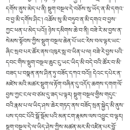
དགོས་ནུས་མེད་པ་ནི། སྡུག་བསྔལ་དེ་བཅོས་སུ་ཡོད་ན་མི་དགའ་
བ་བྱ་མི་དགོས་ཤིང༌། འཆོས་སུ་མི་བཏུབ་ན་མི་དགའ་བ་བྱས་
ཀྱང་ཕན་པ་མེད་པའོ།། ཉེས་དམིགས་ཆེ་བ་ནི། བཟེ་རེ་མ་བྱས་ན་
སེམས་སྟོབས་ཀྱིས་སྡུག་བསྔལ་ཆེན་པོ་ཡང་རེས་བལ་ལྟར་ཡང་
ཞིང་སྲབ་པར་ཚོར་ནས་འཁུར་སླ་བ་ཡིན་པ་ལ། བཟེ་རེ་བྱས་པའི་
དབང་གིས་སྡུག་བསྔལ་ཆུང་ངུ་ཡང་ཡིད་མི་བདེ་བའི་ཚོར་བ་མི་
བཟད་པ་བསྣན་ནས་ཤིན་ཏུ་བཟོད་དཀའ་བའོ།། དེའང་དཔེར་ན་
མཛེས་མའི་མཚར་སྡུག་ལ་རྟོག་བཞིན་དུ་འདོད་ཆགས་དགག་ལོ་
བྱས་ཀྱང་ངལ་བ་ཙམ་དུ་ཟད་པ་ལྟར། སྡུག་བསྔལ་གྱིས་གདུང་
བའི་རྣམ་པ་ལ་ཡིད་ཤས་ཆེར་གཏད་ནས་བཟོད་སྲན་སྐྱེད་མི་ནུས་
པས་དབང་པོའི་སྒོ་སྡོམ་པའི་མན་ངག་རྣམས་ལས་འབྱུང་བ་ལྟར།
སྡུག་བསྔལ་དེ་ལ་ཡིད་ཤེས་ཀྱིས་མཚན་མར་མི་འཛིན་པར་བློ་