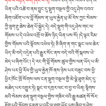
དམ་ལ་བརྟེན་པའོ། །དང་པོ་ནི།
སེམས་ཅན་དང་སེམས་ཅན་མ་
ཡིན་པའི་འཚེ་བ་ནམ་བྱུང་དུ་སྡུག་བསྔལ་གྱི་འདུ་ཤེས་འབའ་
ཞིག་འཇོག་པ་ལ་བློ་གོམས་ན་ཡུལ་རྐྱེན་ཕྲ་མོ་རེས་ཀྱང་སེམས་
ཀྱི་ཟུག་རྔུ་ཆེས་ཆེན་པོ་སྐྱེད་དེ། བདེ་སྡུག་གི་འདུ་ཤེས་གང་ལ་
གོམས་པ་དེ་འཕེལ་འགྲོ་བ་ཆོས་ཉིད་ཡིན་པས་སོ། །དེ་ལྟར་རིམ་
གྱིས་གོམས་པའི་སྟོབས་འཕེལ་ཏེ། ཅི་ཞིག་ན་གང་སྣང་ཕལ་ཆེར་
ཡིད་མི་བདེ་འདྲེན་པའི་རྒྱུར་སོང་ནས་བདེ་བའི་གོ་སྐབས་ཡེ་
མེད་པ་ཞིག་འོང༌། དེ་རང་གི་བློ་གོམས་ཚུལ་གྱིས་ལན་ཡོད་པ་མི་
ཤེས་པར་ཕྱི་རོལ་གྱི་ཡུལ་རྐྱེན་ཁོ་ནས་ཉེས་པར་བཟུང་བས་ཕྱི་
ཕྱིར་ཁོང་ཁྲོ་སོགས་ལས་ངན་སྡུག་བསྔལ་གྱི་མེ་ལྕེ་ཐུག་མེད་དུ་
མཆེད་པར་འགྱུར་ཏེ། སྣང་བ་དགྲར་ལང་བ་བྱ་བ་ཡིན། སྙིགས་
མའི་སེམས་ཅན་སྡུག་བསྔལ་གྱིས་གཟིར་བའི་རྒྱུ་མཚན་སོ་སོར་
རྟོག་པའི་སྟོབས་དམན་པ་འདི་ལ་ཐུག་ཡོད་པས་ཞིབ་ཏུ་ཤེས་