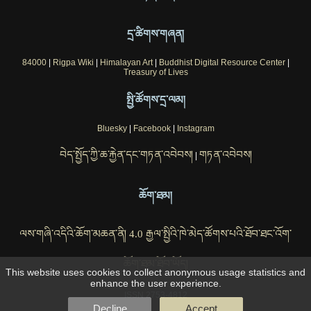
དྲ་ཚིགས་གཞན།
84000
|
Rigpa Wiki
|
Himalayan Art
|
Buddhist Digital Resource Center
|
Treasury of Lives
སྤྱི་ཚོགས་དྲ་ལམ།
Bluesky
|
Facebook
|
Instagram
བེད་སྤྱོད་ཀྱི་ཆ་རྐྱེན་དང་གཏན་འབེབས།
གཏན་འབེབས།
|
ཆོག་ཐམ།
ལས་གཞི་འདིའི་ཆོག་མཆན་ནི། 4.0 རྒྱལ་སྤྱིའི་ཁེ་མེད་ཚོགས་པའི་ཐོབ་ཐང་འོག་
ཆོག་ཐམ་ཐོབ་ཡོད།
This website uses cookies to collect anonymous usage statistics and
enhance the user experience.
ISSN 2753-4812
Decline
Accept