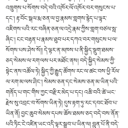
འཁྲུགས་པ་སོགས་བདེ་བའི་འཁོར་ལོ་འཁོར་བར་གསུངས་པ་
དང༌། རྟ་བོང་སྒལ་རྨ་ཅན་ལ་བྱ་རྣམས་གླགས་རྙེད་པ་ལྟར་
འཇིགས་པའི་རང་བཞིན་ཅན་ལ་འདྲེ་རྣམ་ཀྱིས་གླག་བཙལ་སླ་
ཞིང༌། ངང་བརྟན་པ་རྣམས་ཐུབ་པར་དཀའ་བར་གསུངས་པ་ལ་
སོགས་པས་ཤེས་སོ།། དེ་ལྟར་ན་མཁས་པ་ནི་སྐྱིད་སྡུག་ཐམས་
ཅད་སེམས་ལ་རག་ལས་པར་མཐོང་ནས། བདེ་སྐྱིད་སེམས་ཀྱི་
སྟེང་ནས་འཚོལ་ཏེ། སྐྱིད་ཀྱི་རྒྱུད་ཚོགས་རང་ལ་ཚང་བས་ཕྱི་རོལ་
ལ་རག་མ་ལས་ཤིང༌། སེམས་ཅན་དང་སེམས་ཅན་མ་ཡིན་པའི་
གནོད་པ་གང་གིས་ཀྱང་བརྫིར་མེད་པ་དང། འཆི་བའི་ཚེ་ཡང་
རྗེས་སུ་འབྲང་བ་སོགས་ཡིན་ཏེ། དུས་རྟག་ཏུ་རང་དབང་ཐོབ་པ་
ཡིན་ནོ། བྱང་ཆུབ་སེམས་དཔས་ཆོས་ཐམས་ཅད་བདེ་བས་ནོན་
པའི་ཏིང་ངེ་འཛིན་ཡང་འདི་ལྟར་སྒྲུབ་པ་ཡིན་ལ། བླུན་པོ་ནི་བདེ་