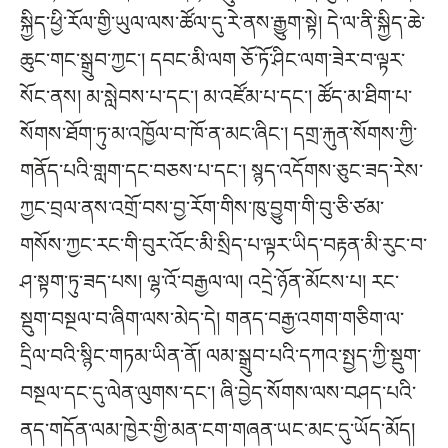
སྐྱིད་ཕྱི་རོལ་གྱི་ཡུལ་ལས་ཚོལ་དུ་རེ་ནས་རྒྱུག་སྟེ། དེ་ལ་ནི་སྐྱིད་ཆེ་
ཆུང་གང་སྒྲུབ་ཀྱང༌། དབང་མི་ལག ཅོ་ཏོ་ཤིང་ལག་ཟེར་བ་ལྟར་
སོང་ནས། མ་སླེབས་པ་དང༌། མ་འཛོམ་པ་དང༌། ཚོད་མ་ཐིག་པ་
སོགས་ཐོག་ཏུ་མ་འཁྱོལ་བ་ཁོ་ན་མང་ཞིང༌། དགྲ་རྐུན་སོགས་ཀྱི་
གནོད་པའི་གླག་དང་བཅས་པ་དང༌། སྙད་འདོགས་ཅུང་ཟད་རེས་
ཀྱང་བྲལ་ནས་འགྲོ་བས་བྱ་རོག་གིས་ཁུ་བྱུག་གི་བུ་ཅི་ཙམ་
གསོས་ཀྱང་རང་གི་བུར་འོང་མི་སྲིད་པ་ལྟར་ཡིད་བརྟན་མི་རུང་བ་
ཤ་སྟག་ཏུ་ཟད་པས། ལྷ་འོ་བརྒྱལ་ལ། འདྲེ་ཉོན་མོངས་པ། རང་
སྡུག་བསྔལ་བ་ཞིག་ལས་མེད་དེ། གནད་བརྒྱ་འགག་གཅིག་ལ་
དྲིལ་བའི་སྙིང་གཏམ་ཡིན་ནོ། ལམ་སྒྲུབ་པའི་དཀའ་སྤྱད་ཀྱི་སྡུག་
བསྔལ་དང་དུ་ལེན་ལུགས་དང༌། ཞི་བྱེད་སོགས་ལས་བཤད་པའི་
ནད་གདོན་ལམ་ཁྱེར་གྱི་མན་ངག་གཞན་ཡང་མང་དུ་ཡོད་མོད།