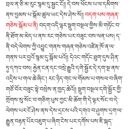
བྲལ་ན་ཅི་མ་རུང་སྙམ་དུ་སྦྱང་ངོ།། དེ་བས་ཕོངས་པ་ལ་དམིགས་
ནས་བྱམས་པ་སྒོམ་ཚུལ་ཡང་དེས་ཤེས་སོ།།
བདག་པས་གཞན་
གཅེས་སྒོམ་པ་ནི།
བདག་འདི་ལྟར་སྡུག་བསྔལ་གྱིས་མི་གཏོང་བ་
ནི་ཐོག་མ་མེད་པ་ནས་རང་གཅེས་པར་བཟུང་བས་ལན་པས། ད་
ནི་བདེ་ལེགས་ཀྱི་འབྱུང་གནས་གཞན་གཅེས་འཛིན་ཁོ་ན་ལ་
གནས་པར་བྱའོ་སྙམ་དུ་སྒོམ་པའོ།། དེའང་གདོང་ཐུག་དུས་ཤིན་
ཏུ་དཀའ་བས། རྐྱེན་ངན་དང་བསྲེ་རྒྱུའི་དགེ་སྦྱོར་དེ་དག་སྔ་ནས་
འདྲིས་པ་གལ་ཆེ་ཞིང༌། རང་ཉིད་གང་ལ་གོམས་པ་གསལ་བ་ཞིག་
གཙོ་བོར་བཟུང་སྟེ་བསྲེས་ན་ཁྱད་ཆེའོ།། སྡུག་བསྔལ་དགེ་སྦྱོར་གྱི་
གྲོགས་སུ་སོང་བ་གཅིག་པུས་ཀྱང་མི་ཆོག་གི་དེ་ལྟར་སོང་བ་དེ་
ལེགས་པར་ངོ་ཤེས་ནས་དེས་དྲངས་པའི་དགའ་བ་ཤུགས་དྲག་ལ་
རྒྱུན་བརྟན་པོར་འཇུག་པ་ཞིག་ངེས་པར་དགོས་པས་ཇི་སྐད་