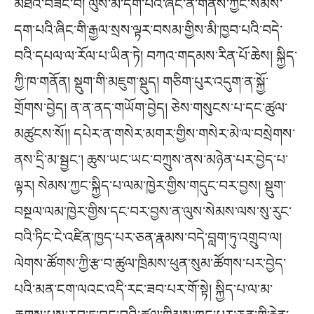
མཐའ་བཟང་བ། ལུས་མ་དག་པའི་ཞིང་ན་གནས་ཀྱང་སེམས་
དག་པའི་ཞིང་གི་རྒྱལ་སྲས་ལྟར་བསམ་གྱིས་མི་ཁྱབ་པའི་བདེ་
བའི་དཔལ་ལ་རོལ་པ་ཡིན་ཏེ། བཀའ་གདམས་རིན་པོ་ཆེས། སྐྱིད་
ཀྱི་ཁ་གནོན། སྡུག་གི་མཇུག་སྡུད། གཅིག་པུར་འདུག་ན་སྐྱོ་
གྲོགས་བྱེད། ན་ན་ནད་གཡོག་བྱེད། ཅེས་གསུངས་པ་དང་ཚུལ་
མཚུངས་སོ།། དཔེར་ན་གསེར་མགར་གྱིས་གསེར་མེ་ལ་བསྲེགས་
ནས་དྲི་མ་སྦྱང༌། ཆུས་ཡང་ཡང་བཀྲུས་ནས་མཉེན་པར་བྱེད་པ་
ལྟར། སེམས་ཀྱང་སྐྱིད་པ་ལམ་ཁྱེར་གྱིས་གདུང་བར་བྱས། སྡུག་
བསྔལ་ལམ་ཁྱེར་གྱིས་དང་བར་བྱས་ན་ལུས་སེམས་ལས་སུ་རུང་
བའི་ཏིང་ངེ་འཛིན་ཁྱད་པར་ཅན་རྣམས་བདེ་བླག་ཏུ་འགྲུབ་ལ།
ལེགས་ཚོགས་ཀྱི་རྩ་བ་ཚུལ་ཁྲིམས་ཕུན་སུམ་ཚོགས་པར་བྱེད་
པའི་མན་ངག་ལའང་འདི་རང་ཟབ་པར་གོ་སྟེ། སྐྱིད་པ་ལ་མ་