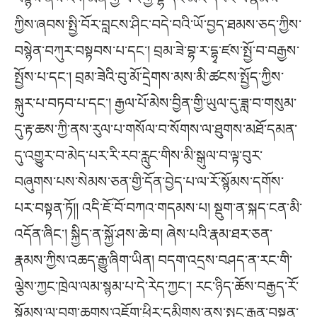
ཀྱིས་ཞབས་སྤྱི་བོར་བླངས་ཤིང་བདེ་བའི་ཡོ་བྱད་ཐམས་ཅད་ཀྱིས་
བསྙེན་བཀུར་བསྟབས་པ་དང༌། བྲམ་ཟེ་བྷ་ར་དྷྭ་ཛས་སྤྱོ་བ་བརྒྱས་
སྤྱོས་པ་དང༌། བྲམ་ཟེའི་བུ་མོ་དྲེགས་མས་མི་ཚངས་སྤྱོད་ཀྱིས་
སྐུར་པ་བཏབ་པ་དང༌། རྒྱལ་པོ་མེས་བྱིན་གྱི་ཡུལ་དུ་ཟླ་བ་གསུམ་
དུ་རྟ་ཆས་ཀྱི་ནས་རུལ་པ་གསོལ་བ་སོགས་ལ་ཐུགས་མཐོ་དམན་
དུ་འགྱུར་བ་མེད་པར་རི་རབ་རླུང་གིས་མི་སྒུལ་བ་ལྟ་བུར་
བཞུགས་པས་སེམས་ཅན་གྱི་དོན་བྱེད་པ་ལ་རོ་སྙོམས་དགོས་
པར་བསྟན་ཏོ།། འདི་ཇོ་བོ་བཀའ་གདམས་པ། སྡུག་ན་སྐད་ངན་མི་
འདོན་ཞིང༌། སྐྱིད་ན་སྐྱོ་ཤས་ཆེ་བ། ཞེས་པའི་རྣམ་ཐར་ཅན་
རྣམས་ཀྱིས་འཆད་རྒྱུ་ཞིག་ཡིན། བདག་འདྲས་བཤད་ན་རང་གི་
ལྕེས་ཀྱང་ཁྲེལ་ལམ་སྙམ་པ་དེ་རེད་ཀྱང༌། རང་ཉིད་ཆོས་བརྒྱད་རོ་
སྙོམས་ལ་བག་ཆགས་འཇོག་ཕྱིར་དམིགས་ནས་སྤྲང་རྒན་བསྟན་