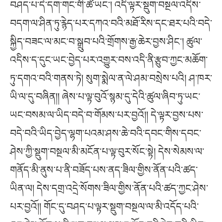
བཤད་པ་དེ་དག་གང་གི་ཚེ་ཡང༌། འདི་ལྟར་སྡུག་བསྔལ་འདིས་
བདག་ལ་ཤིན་ཏུ་རྙེད་པར་དཀའ་བའི་མཐོ་རིས་དང་ཐར་པའི་བདེ་
སྐྱིད་བཟང་ལ་མང་བ་སྒྲུབ་པའི་གྲོགས་རྒྱ་ཆེར་བྱས་ཤིང༌། ཚུལ་
འདིས་ད་དུང་ཡང་བྱེད་པར་འགྱུར་བས་འདི་ནི་རྩུབ་ཀྱང་མཆོག་
ཏུ་དགའ་བའི་གནས་ཏེ། སུག་སྨེལ་ན་ལེ་ཤམ་བསྲེས་པའི། ཤ་ཁར་
ཡི་ལ་དུ་བཞིན།། ཞེས་པ་ལྟ་བུའོ་སྙམ་དུ་དེའི་ཚུལ་ཞིབ་ཏུ་ཡང་
ཡང་བསམ་ལ་ཡིད་བདེ་བ་གོམས་པར་བྱའོ།། དེ་ལྟར་བྱས་པས་
བདེ་བའི་ཡིད་བྱེད་ལྷག་པའམ་ཤས་ཆེ་བའི་དབང་གིས་དབང་
ཤེས་ཀྱི་སྡུག་བསྔལ་མི་མངོན་པ་ལྟ་བུར་སོང་སྟེ། དེས་སེམས་ལ་
གནོད་མི་ནུས་པ་ནི་བཟོད་པས་ནད་ཟིལ་གྱིས་ནོན་པའི་ཚད་
ཡིན་ལ། དེས་དགྲ་འདྲེ་སོགས་ཟིལ་གྱིས་ནོན་པའི་ཚད་ཀྱང་ཤེས་
པར་བྱའོ།། གོང་དུ་བཤད་པ་ལྟར་སྡུག་བསྔལ་ལ་མི་འདོད་པའི་