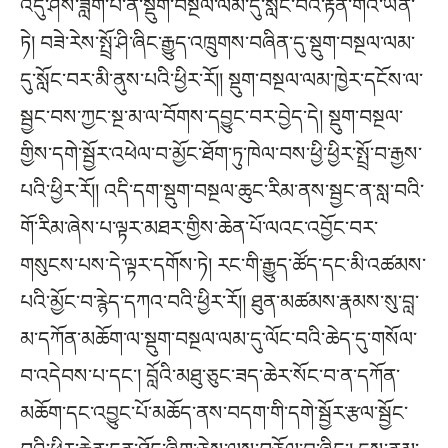
འདུ་ཤེས་ཟློག་པ་ནི་སྡུག་བསྔལ་ལམ་དུ་སློང་བའི་རྟེན་གའི་ཡིན་
ཏེ། བཟེ་རེས་སྤྲོ་ཤི་ཞིང་རྒྱུད་འཁྲུགས་བཞིན་དུ་སྡུག་བསྔལ་ལམ་
དུ་སློང་བར་མི་ནུས་པའི་ཕྱིར་རོ།། སྡུག་བསྔལ་ལམ་ཁྱེར་དངོས་ལ་
སྦྱང་བས་ཀྱང་སྔ་མ་ལ་བོགས་དབྱུང་བར་བྱེད་དེ། སྡུག་བསྔལ་
གྱིས་དགེ་སྦྱོར་འཕེལ་བ་མྱོང་ཐོག་ཏུ་ཁེལ་བས་ཕྱི་ཕྱིར་སྤྲོ་བ་རྒྱས་
པའི་ཕྱིར་རོ།། འདི་དག་སྡུག་བསྔལ་ཆུང་རིམ་ནས་སྦྱང་ན་སླ་བའི་
གོ་རིམ་ཞེས་པ་ལྟར་མཐར་གྱིས་ཆེན་པོ་ལའང་འབྱོང་བར་
གསུངས་པས་དེ་ལྟར་དགོས་ཏེ། རང་གི་རྒྱུད་ཚོད་དང་མི་འཚམས་
པའི་མྱོང་བ་རྙེད་དཀའ་བའི་ཕྱིར་རོ།། ཐུན་མཚམས་རྣམས་སུ་བླ་
མ་དཀོན་མཆོག་ལ་སྡུག་བསྔལ་ལམ་དུ་ལོང་བའི་ཆེད་དུ་གསོལ་
བ་འདེབས་པ་དང༌། བློའི་མཐུ་ཅུང་ཟད་ཆེར་སོང་བ་ན་དཀོན་
མཆོག་དང་འབྱུང་པོ་མཆོད་ནས་བདག་གི་དགེ་སྦྱོར་རྩལ་སྦྱོང་