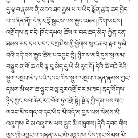
དུ་ལྟ་བ་རྣམས་ནི་མངའ་ཐང་རྒྱས་པ་ལ་ཡིད་སྨོན་ཚུན་ཆད་བྱེད་
པ་བཞིན་ནོ།། དེ་ལྟར་བློ་སྦྱངས་པས་རྒྱུད་འཇམ། ཁོག་ཡངས།
འགྲོགས་ན་བདེ། ཁོང་དཔའ། ཆོས་ལ་བར་ཆད་མེད། རྐྱེན་ངན་
ཐམས་ཅད་དཔལ་དང་བཀྲ་ཤིས་ཀྱི་ཕྱོགས་སུ་འཆར། རྟག་ཏུ་ཞི་
བའི་བདེ་བས་རྒྱུད་ཚིམ་པ་འབྱུང་སྟེ། སྙིགས་མའི་དུས་སུ་ལམ་
བསྒྲུབ་ན་གོ་ཆ་འདི་ལྟ་བུ་མེད་དུ་ཡེ་མི་རུང་ངོ། དེའི་ཚེ་བཟེ་རེའི་
སྡུག་བསྔལ་མེད་པའི་དབང་གིས་སྡུག་བསྔལ་གཞན་རྣམས་ཀྱང་
དམག་མི་ལག་ཆ་ལྟུང་བ་ལྟ་བུར་འགྲོ་བར་མ་ཟད། ནད་སོགས་
ཉིད་ཀྱང་ཕལ་ཆེར་རང་ལོག་ཏུ་འགྲོ་སྟེ། སྔོན་གྱི་དམ་པས་གང་
ལའང་མི་དགའ་བ་དང་ཡིད་མི་བདེ་མ་བྱས་པས་སེམས་མི་
འཁྲུགས། དེ་མ་འཁྲུགས་པས་རླུང་མི་འཁྲུགས། དེའི་དབང་གིས་
ལུས་ཀྱི་འབྱུང་བ་གཞན་ཡང་མི་འཁྲུགས། དེས་ཀྱང་སེམས་མི་