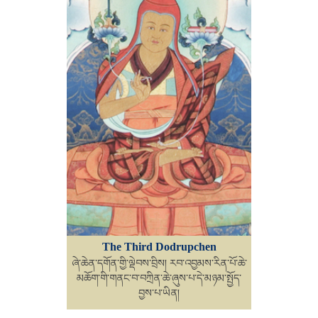
The Third Dodrupchen
ཞེ་ཆེན་དགོན་གྱི་ལྡེབས་བྲིས། རབ་འབྱམས་རིན་པོ་ཆེ་
མཆོག་གི་གནང་བ་བཀྲིན་ཆེ་ཞུས་པ་དེ་མཉམ་སྤྱོད་
བྱས་པ་ཡིན།