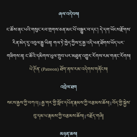
ཞལ་འདེབས།
ང་ཚོས་ནང་པའི་གསུང་རབ་གྲགས་ཅན་མང་པོ་བསྒྱུར་བ་དང་། དེ་དག་ཡོངས་རྫོགས་
རིན་མེད་དུ་འབུལ་རྒྱུ་ཡིན། གལ་ཏེ་ཁྱེད་ཀྱིས་དྲ་རྒྱ་འདི་ཕན་ཐོགས་ཡོད་པར་
གཟིགས་ན། ང་ཚོའི་དམིགས་ཡུལ་གྲུབ་པར་མཐུན་འགྱུར་རོགས་རམ་གནང་རོགས།
པེ་ཊོན་ (Patreon) ཐོག་ནས་རམ་འདེགས་གནོངས།
འབྲེལ་ཐག
སངས་རྒྱས་ཀྱི་བཀའ།
རྒྱ་གར་གྱི་སློབ་དཔོན་རྣམས་ཀྱི་བརྩམས་ཆོས།
བོད་གྱི་སྐྱེས་
|
|
བུ་དམ་པ་རྣམས་ཀྱི་བརྩམས་ཆོས།
བརྗོད་གཞི།
|
མཉན་ཆས།