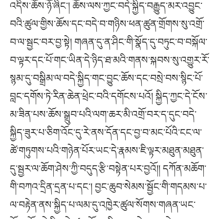
འདིས་ཆོས་ཉོ་ཞིང༌། ཆོས་ལས་ཀྱང་བདེ་སྐྱིད་བརྒྱུད་མར་འབྱུང་
བའི་ཚུལ་གྱིས་ཆོས་དང་བདེ་བ་གཉིས་ཕན་ཚུན་གྲོགས་སུ་འགྲོ་
བ་ལ་སྦྱང་བར་བྱ་སྟེ། གཞན་དུ་ན་ཤིང་གི་སྣོད་དུ་བཏུང་བ་བསྐོལ་
བ་ལྟར་དང་པོ་གང་ཡིན་དེ་ཉིད་ཐ་མའི་གནས་སྐབས་སུ་འགྱུར་རོ་
སྙམ་དུ་བསྒྲིམ་ལ་བདེ་སྐྱིད་གང་བྱུང་ཆོས་དང་བསྲེ་བས་སྙིང་པོ་
བླང་དགོས་ཏེ་རིན་ཆེན་ཕྲེང་བའི་དགོངས་པའོ། སྐྱིད་ཀྱང་དེ་ངོས་
མ་ཟིན་པས་ཆོས་སྒྲུབ་པའི་ལག་ཆར་མི་འགྲོ་བར་ད་དུང་བདེ་
སྐྱིད་ཟུར་པ་ཅིག་འོང་དུ་རེ་ནས་དོན་དང་བྱ་བ་མང་པོའི་ངང་ལ་
ཚེ་གཏུགས་པའི་གཉེན་པོར་ཡང་དེ་རྣམས་ཇི་ལྟར་མཐུན་མཐུན་
དུ་སྦྱར་ལ་ཆོག་ཤེས་ཀྱི་བདུད་རྩི་བསྟེན་པར་བྱའོ།། དཀོན་མཆོག་
གི་བཀའ་དྲིན་དྲན་པ་དང༌། བྱང་ཆུབ་སེམས་སྦྱོང་གི་གདམས་པ་
ལ་བརྟེན་ནས་སྐྱིད་པ་ལམ་དུ་འཁྱེར་ཚུལ་སོགས་གཞན་ཡང་