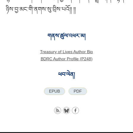
ཉིས་བྱ་མང་གི་ནགས་སུ་བྲིས་པའོ།། །།
གནས་ཚུལ་འཕར་མ།
Treasury of Lives Author Bio
BDRC Author Profile (P248)
ཕབ་ལེན།
EPUB
PDF