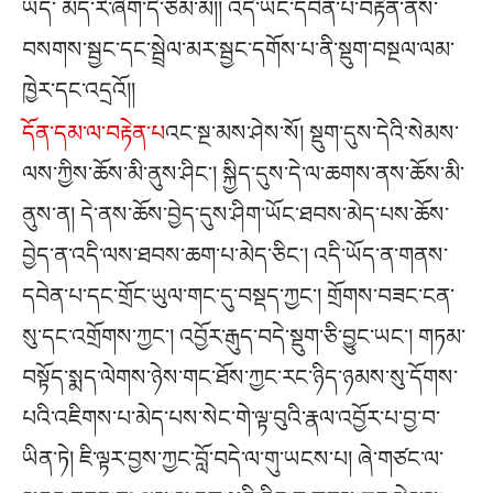
ཡོད་ མོད་རེ་ཞིག་དེ་ཙམ་མོ།། འདི་ཡང་དབེན་པ་བརྟེན་ནས་
བསགས་སྦྱང་དང་སྦྲེལ་མར་སྦྱང་དགོས་པ་ནི་སྡུག་བསྔལ་ལམ་
ཁྱེར་དང་འདྲའོ།།
དོན་དམ་ལ་བརྟེན་པ
འང་སྔ་མས་ཤེས་སོ། སྡུག་དུས་དེའི་སེམས་
ལས་ཀྱིས་ཆོས་མི་ནུས་ཤིང༌། སྐྱིད་དུས་དེ་ལ་ཆགས་ནས་ཆོས་མི་
ནུས་ན། དེ་ནས་ཆོས་བྱེད་དུས་ཤིག་ཡོང་ཐབས་མེད་པས་ཆོས་
བྱེད་ན་འདི་ལས་ཐབས་ཆག་པ་མེད་ཅིང༌། འདི་ཡོད་ན་གནས་
དབེན་པ་དང་གྲོང་ཡུལ་གང་དུ་བསྡད་ཀྱང༌། གྲོགས་བཟང་ངན་
སུ་དང་འགྲོགས་ཀྱང༌། འབྱོར་རྒུད་བདེ་སྡུག་ཅི་བྱུང་ཡང༌། གཏམ་
བསྟོད་སྨད་ལེགས་ཉེས་གང་ཐོས་ཀྱང་རང་ཉིད་ཉམས་སུ་དོགས་
པའི་འཇིགས་པ་མེད་པས་སེང་གེ་ལྟ་བུའི་རྣལ་འབྱོར་པ་བྱ་བ་
ཡིན་ཏེ། ཇི་ལྟར་བྱས་ཀྱང་བློ་བདེ་ལ་གུ་ཡངས་པ། ཞེ་གཙང་ལ་