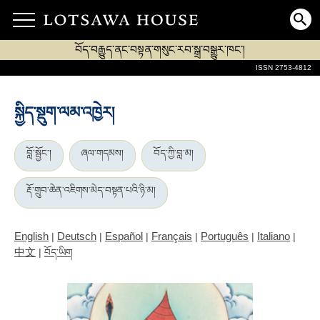
བོད་བརྒྱུད་ནང་བསྟན་གསུང་རབ་སྒྲ་བསྒྱུར་ཁང་།
ISSN 2753-4812
སྐྱིད་སྡུག་ལམ་འཁྱེར།
བློ་སྦྱོང་།
ཞལ་གདམས།
བོད་ཀྱི་བླ་མ།
རྡོ་གྲུབ་ཆེན་འཇིགས་མེད་བསྟན་པའི་ཉི་མ།
English
Deutsch
Español
Français
Português
Italiano
|
|
|
|
|
|
中文
|
བོད་ཡིག