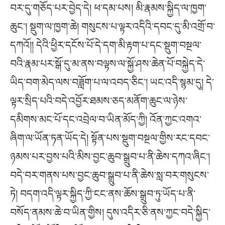
བར་དུ་གཅོད་པར་བྱེད་དེ། ཕ་དམ་པས། མི་རྣམས་སྐྱིད་ལ་ཁྱག་
ཆུང༌། སྡུག་ལ་ཁྱག་ཆེ། གསུངས་པ་ལྟར་འདིའི་དབང་དུ་མི་འགྲོ་བ་
དཀའོ།། དེའི་ཕྱིར་དངོས་པོ་དེ་དག་མི་རྟག་པ་དང་སྡུག་བསྔལ་
བའི་རྣམ་པར་སྒོ་དུ་མ་ནས་བལྟས་ལ་སྐྱོ་ཤས་ཆེན་པོ་བསྐྱེད་དེ་
ཡིད་བག་མེད་ལས་བཟློག་པ་ལ་འབད་ཅིང༌། ཡང་འདི་སྙམ་དུ། དེ་
ལྟར་སྲིད་པའི་བདེ་འབྱོར་ཐམས་ཅད་མནོག་ཆུང་ལ་ཉེས་
དམིགས་མང་པོ་དང་འབྲེལ་བ་ཡིན་མོད་ཀྱི། འོན་ཀྱང་འགའ་
ཞིག་ལ་ཡོན་ཏན་ཡོད་དེ། སྟོན་པས་སྡུག་བསྔལ་གྱིས་རང་དབང་
ཉམས་པར་བྱས་པའི་མིས་བྱང་ཆུབ་སྒྲུབ་པ་ནི་ཆེས་དཀའ་ཞིང༌།
བདེ་བར་གནས་པས་བྱང་ཆུབ་སྒྲུབ་པ་ནི་ཆེས་སླ་བར་གསུངས་
ཏེ། བདག་འདི་ལྟར་སྐྱིད་ཀྱི་ངང་ནས་ཆོས་སྒྲུབ་ཏུ་ཡོད་པ་ནི་
བསོད་ནམས་ཆེ་བ་ཡིན་གྱིས། དུས་འདིར་ཅི་ནས་ཀྱང་བདེ་སྐྱིད་