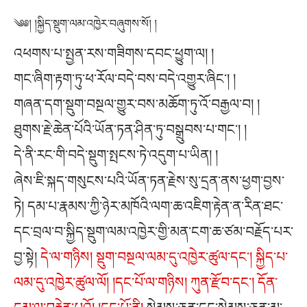
༄༅། །སྐྱིད་སྡུག་ལམ་འཁྱེར་བཞུགས་སོ། །
འཕགས་པ་སྤྱན་རས་གཟིགས་དབང་ཕྱུག་ལ། །
གང་ཞིག་རྟག་ཏུ་ཕ་རོལ་བདེ་བས་བདེ་འགྱུར་ཞིང༌། །
གཞན་དག་སྡུག་བསྔལ་གྱུར་བས་མཆོག་ཏུ་འོ་བརྒྱལ་བ། །
ཐུགས་རྗེ་ཆེན་པོའི་ཡོན་ཏན་ཤིན་ཏུ་བསྒྲུབས་པ་གང༌། །
དེ་ནི་རང་གི་བདེ་སྡུག་སྤངས་ཏེ་འདུག་པ་ཡིན། །
ཞེས་ཇི་སྐད་གསུངས་པའི་ཡོན་ཏན་རྗེས་སུ་དྲན་ནས་ཕྱག་བྱས་
ཏེ། དམ་པ་རྣམས་ཀྱི་ཉེར་མཁོའི་ལག་ཆ་འཇིག་རྟེན་ན་རིན་ཐང་
དང་བྲལ་བ་སྐྱིད་སྡུག་ལམ་འཁྱེར་གྱི་མན་ངག་ཆ་ཙམ་བརྗོད་པར་
བྱ་སྟེ།
དེ་ལ་གཉིས། སྡུག་བསྔལ་ལམ་དུ་འཁྱེར་ཚུལ་དང༌། སྐྱིད་པ་
ལམ་དུ་འཁྱེར་ཚུལ་ལོ། །དང་པོ་ལ་གཉིས། ཀུན་རྫོབ་དང༌། དོན་