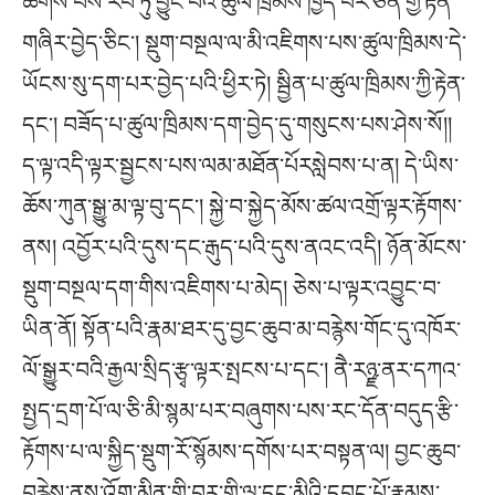
ཆགས་པས་རབ་ཏུ་བྱུང་བའི་ཚུལ་ཁྲིམས་ཁྱད་པར་ཅན་གྱི་རྟེན་
གཞིར་བྱེད་ཅིང༌། སྡུག་བསྔལ་ལ་མི་འཇིགས་པས་ཚུལ་ཁྲིམས་དེ་
ཡོངས་སུ་དག་པར་བྱེད་པའི་ཕྱིར་ཏེ། སྦྱིན་པ་ཚུལ་ཁྲིམས་ཀྱི་རྟེན་
དང༌། བཟོད་པ་ཚུལ་ཁྲིམས་དག་བྱེད་དུ་གསུངས་པས་ཤེས་སོ།།
ད་ལྟ་འདི་ལྟར་སྦྱངས་པས་ལམ་མཐོན་པོརསླེབས་པ་ན། དེ་ཡིས་
ཆོས་ཀུན་སྒྱུ་མ་ལྟ་བུ་དང༌། སྐྱེ་བ་སྐྱེད་མོས་ཚལ་འགྲོ་ལྟར་རྟོགས་
ནས། འབྱོར་པའི་དུས་དང་རྒུད་པའི་དུས་ནའང་འདི། ཉོན་མོངས་
སྡུག་བསྔལ་དག་གིས་འཇིགས་པ་མེད། ཅེས་པ་ལྟར་འབྱུང་བ་
ཡིན་ནོ། སྟོན་པའི་རྣམ་ཐར་དུ་བྱང་ཆུབ་མ་བརྙེས་གོང་དུ་འཁོར་
ལོ་སྒྱུར་བའི་རྒྱལ་སྲིད་རྩྭ་ལྟར་སྤངས་པ་དང༌། ནཻ་རཉྫ་ནར་དཀའ་
སྤྱད་དྲག་པོ་ལ་ཅི་མི་སྙམ་པར་བཞུགས་པས་རང་དོན་བདུད་རྩི་
རྟོགས་པ་ལ་སྐྱིད་སྡུག་རོ་སྙོམས་དགོས་པར་བསྟན་ལ། བྱང་ཆུབ་
བརྙེས་ནས་འོག་མིན་གྱི་བར་གྱི་ལྷ་དང་མིའི་དབང་པོ་རྣམས་