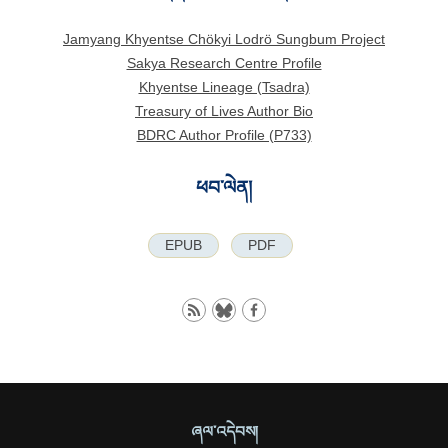
Jamyang Khyentse Chökyi Lodrö Sungbum Project
Sakya Research Centre Profile
Khyentse Lineage (Tsadra)
Treasury of Lives Author Bio
BDRC Author Profile (P733)
ཕབ་ལེན།
EPUB
PDF
ཞལ་འདེབས།