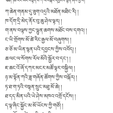
༄༅། །ཚེ་རིང་མར་བསྟོད་པ་ཀ་ལ་པིངྐའི་དབྱངས་སྙན་ཞེས་བྱ་བ།
ཀ་ཆེན་གནམ་དུ་ཟུག་འདྲའི་མཐོན་མཐིང་རི། །
ཁ་དོག་དྲི་མེད་ནོར་བུ་ཆུ་ཤེལ་ལྟར། །
ག་ནས་བལྟས་ཀྱང་ལྷུན་ཆགས་མཐོང་བས་དགའ། །
ང་ཡི་གྲོགས་མོ་ཚེ་རིང་རྒྱལ་མོ་བཞུགས། །
ཅ་ཅོ་མ་ཡིན་སྙན་པའི་དབྱངས་ཀྱིས་འབོད། །
ཆ་ལང་ལ་སོགས་རོལ་མོའི་སྦྱོར་བ་དང་། །
ཇ་ཆང་འོ་ཞོ་དཀར་མངར་མཚོ་ལྟར་བསྐྱིལ། །
ཉ་མ་སྟོན་ཀའི་ཟླ་གཞོན་ཚོགས་ཀྱིས་བསྐོར། །
ཏ་ཐ་ག་ཏའི་བསྟན་སྲུང་མཐུ་མོ་ཆེ། །
ཐ་དད་མིན་པའི་ཡེ་ཤེས་མཁའ་འགྲོ་དངོས། །
ད་ལྟ་ཞིང་སྐྱོང་མ་མོ་ཡོངས་ཀྱི་གཙོ། །