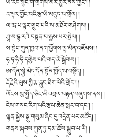
ཡ་རབ་སྙིང་གི་གྲོགས་མོར་གྱུར་ནས་ཀྱང་། །
ར་ལྟར་གྱོང་བའི་རྩ་ཡི་མདུད་པ་གྲོལ། །
ལ་ཝ་པ་ལྟར་གྲུབ་པའི་ས་མཐོར་གཤེགས། །
ཤཱ་ས་དྷ་རའི་བསྟན་པ་རྒྱས་པར་སྤེལ། །
ས་སྟེང་ཀུན་ཁྱབ་ནག་ཕྱོགས་ལྷ་མིན་འཇོམས། །
ཧ་ཧ་ཧི་ཧི་དགྱེས་པའི་གད་མོ་སྒྲོགས། །
ཨ་དོན་སྐྱེ་མེད་དོན་སྟོན་ཁྱོད་ལ་བསྟོད། །
རྡོ་རྗེའི་ལུས་ཀྱི་རྩ་རླུང་ཐིག་ལེའི་གྲོང་། །
ལོངས་སུ་སྤྱོད་ཅིང་མི་འབྲལ་བརྟན་བཞུགས་ནས། །
ངེས་གསང་རིག་པའི་རྩལ་ཆེན་སྦར་བ་དང་། །
ལྷན་སྐྱེས་སྐུ་གསུམ་ཞིང་དུ་འདྲེན་པར་མཛོད། །
གནས་སྐབས་ཀུན་ཏུ་དམ་ཆོས་སྒྲུབ་པ་ཡི། །