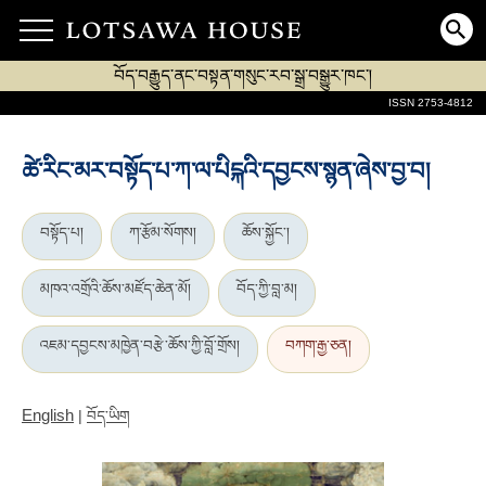
བོད་བརྒྱུད་ནང་བསྟན་གསུང་རབ་སྒྲ་བསྒྱུར་ཁང་།
ISSN 2753-4812
ཚེ་རིང་མར་བསྟོད་པ་ཀ་ལ་པིངྐའི་དབྱངས་སྙན་ཞེས་བྱ་བ།
བསྟོད་པ།
ཀ་རྩོམ་སོགས།
ཆོས་སྐྱོང་།
མཁའ་འགྲོའི་ཆོས་མཛོད་ཆེན་མོ།
བོད་ཀྱི་བླ་མ།
འཇམ་དབྱངས་མཁྱེན་བརྩེ་ཆོས་ཀྱི་བློ་གྲོས།
བཀག་རྒྱ་ཅན།
English
|
བོད་ཡིག