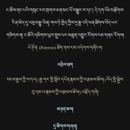
ང་ཚོས་ནང་པའི་གསུང་རབ་གྲགས་ཅན་མང་པོ་བསྒྱུར་བ་དང་། དེ་དག་ཡོངས་རྫོགས་
རིན་མེད་དུ་འབུལ་རྒྱུ་ཡིན། གལ་ཏེ་ཁྱེད་ཀྱིས་དྲ་རྒྱ་འདི་ཕན་ཐོགས་ཡོད་པར་
གཟིགས་ན། ང་ཚོའི་དམིགས་ཡུལ་གྲུབ་པར་མཐུན་འགྱུར་རོགས་རམ་གནང་རོགས།
པེ་ཊོན་ (Patreon) ཐོག་ནས་རམ་འདེགས་གནོངས།
འབྲེལ་ཐག
སངས་རྒྱས་ཀྱི་བཀའ།
རྒྱ་གར་གྱི་སློབ་དཔོན་རྣམས་ཀྱི་བརྩམས་ཆོས།
བོད་གྱི་སྐྱེས་
|
|
བུ་དམ་པ་རྣམས་ཀྱི་བརྩམས་ཆོས།
བརྗོད་གཞི།
|
མཉན་ཆས།
དྲ་ཚིགས་གཞན།