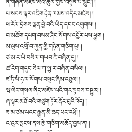
ན་གཞོན་མཛེས་མའི་ཚུལ་གྱིས་བསྟན་པ་སྲུང་། །
པ་སངས་ལྟར་འཇིག་རྟེན་ཁམས་འདིར་མཛེས། །
ཕ་རོལ་དྲེགས་ལྡན་བྱེ་བའི་ཡིད་དབང་འགུགས། །
བ་མཆོག་དཔག་བསམ་ཤིང་སོགས་འབྱོར་པས་ཕྱུག །
མ་ལུས་འགྲོ་བ་ཀུན་གྱི་གཉེན་གཅིག་པུ། །
ཙ་མ་ར་ཡི་བསིལ་གཡབ་ཇི་བཞིན་དུ། །
ཚ་རེག་གདུང་སེལ་ཀ་སྤུ་ར་བཞིན་བསིལ། །
ཛ་ཏི་སི་ཧ་ལ་སོགས་བསུང་ཞིམ་འཐུལ། །
ཝ་ལེར་གསལ་ཞིང་མཛེས་པའི་གར་སྟབས་བསྒྱུར། །
ཞ་ལྟར་མཐོ་བའི་གཙུག་ཏོར་ནོར་བུའི་འོད། །
ཟ་མ་ཙམ་ལའང་རྒྱུན་མི་ཆད་པར་འཕྲོ། །
འ་འུར་སྤངས་ནས་རྩེ་གཅིག་མཆོད་བྱས་ན། །