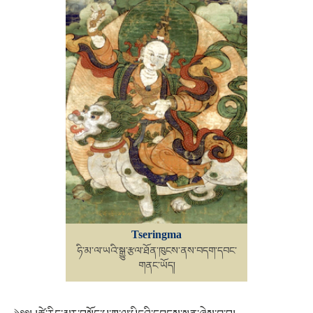
Tseringma
ཧི་མ་ལ་ཡའི་སྒྱུ་རྩལ་ཐོན་ཁུངས་ནས་བདག་དབང་
གནང་ཡོད།