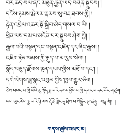
བར་ཆད་སེལ་ཞིང་མཐུན་རྐྱེན་ཡིད་བཞིན་སྒྲུབས། །
དངོས་ཉམས་རྨི་ལམ་རྣམས་སུ་བརྡ་ཐབས་ཀྱི། །
རྟེན་འབྲེལ་འཆར་སྒོ་སྒྲིབ་མེད་གསལ་བ་ཡི། །
ཕྲིན་ལས་དམ་པ་མངོན་པར་སྒྲུབས་ཤིག་ཀྱེ། །
རྒྱལ་བའི་བསྟན་དང་བསྟན་འཛིན་དར་ཞིང་རྒྱས། །
འཇིག་རྟེན་ཁམས་ཀྱི་རྒུད་པ་མ་ལུས་སེལ། །
སྣོད་བཅུད་རྫོགས་ལྡན་དཔལ་གྱིས་མཐོ་བ་དང་། །
དགེ་ལེགས་ཟླ་སྣང་འབུམ་གྱིས་ཁྱབ་གྱུར་ཅིག །
ཅེས་པའང་ས་ཁྱི་ལོའི་ཆུ་སྟོད་ཟླ་བའི་དཀར་ཕྱོགས་ཀྱི་དགའ་བ་དང་པོར་གཙུག་
ལག་ལུང་རིག་སྨྲ་བའི་ཉི་མས་རྡོ་རྗེ་གླིང་དུ་བྲིས་པ་སིདྡྷིར་བྷ་ཝནྟུ། མངྒ་ལཾ།། །།
གནས་ཚུལ་འཕར་མ།