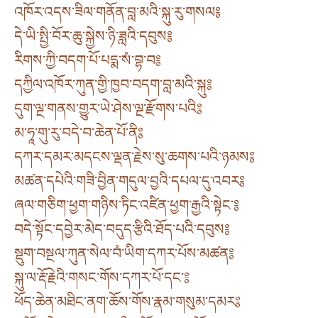
འཁོར་འདས་ཟིལ་གནོན་བླ་མའི་སྐུ་རུ་གསལ༔
དེ་ཡི་སྤྱི་བོར་ཆུ་སྐྱེས་ཉི་ཟླའི་དབུས༔
རིགས་ཀྱི་བདག་པོ་པདྨ་སཾ་བྷ་བ༔
དཀྱིལ་འཁོར་ཀུན་གྱི་ཁྱབ་བདག་བླ་མའི་སྐུ༔
དུག་ལྔ་གནས་གྱུར་ཡེ་ཤེས་ལྔ་རྫོགས་པའི༔
མ་ཧཱ་གུ་རུ་བདེ་བ་ཆེན་པོ་ནི༔
དཀར་དམར་མདངས་ལྡན་རྗེས་སུ་ཆགས་པའི་ཉམས༔
མཚན་དཔེའི་གཟི་བྱིན་གདུལ་བྱའི་དཔལ་དུ་འབར༔
ཞལ་གཅིག་ཕྱག་གཉིས་ཏིང་འཛིན་ཕྱག་རྒྱའི་སྟེང་༔
བདེ་སྟོང་དབྱེར་མེད་བདུད་རྩིའི་ཐོད་པའི་དབུས༔
སྡུག་བསྔལ་ཀུན་སེལ་བཾ་ཡིག་དཀར་པོས་མཚན༔
སྐུ་ལ་རྡོ་རྗེའི་གསང་གོས་དཀར་པོ་དང་༔
ཕོད་ཆེན་མཐིང་ནག་ཆོས་གོས་རྣམ་གསུམ་དམར༔