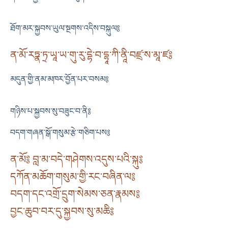
ཐོག་མར་སྐྱབས་ཡུལ་སྔགས་འདིས་བསྐུལ༔
ན་མོ་རཏྣ་ཏྲ་ཡཱ་ཡ་གུ་རུ་དྷེ་བ་དྷཱ་ཀི་ནཱི་བཛྲ་ས་མཱ་ཛ༔
མདུན་གྱི་ནམ་མཁར་བྱོན་པར་བསམ༔
གཉིས་པ་སྐྱབས་སུ་བཟུང་བ་ནི༔
བདག་གཞན་སྒོ་གསུམ་རྩེ་གཅིག་པས༔
ན་མོ༔ བླ་མ་བདེ་གཤེགས་འདུས་པའི་སྐུ༔
དཀོན་མཆོག་གསུམ་གྱི་རང་བཞིན་ལ༔
བདག་དང་འགྲོ་དྲུག་སེམས་ཅན་རྣམས༔
བྱང་ཆུབ་བར་དུ་སྐྱབས་སུ་མཆི༔