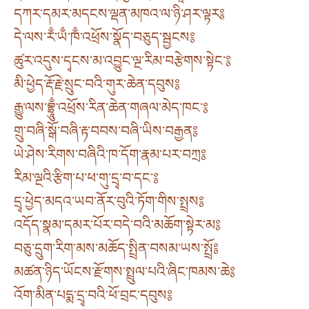
དཀར་དམར་མདངས་ལྡན་མཁའ་ལ་ཉི་ཤར་ལྟར༔
དེ་ལས་རྃ་ཡྃ་ཁྃ་འཕྲོས་སྣོད་བཅུད་སྦྱངས༔
ཚུར་འདུས་དྭངས་མ་འབྱུང་ལྔ་རིམ་བརྩེགས་སྟེང་༔
མི་ཕྱེད་རྡོ་རྗེ་སྲུང་བའི་གུར་ཆེན་དབུས༔
རྒྱུ་ལས་བྷྲཱུྃ་འཕྲོས་རིན་ཆེན་གཞལ་མེད་ཁང་༔
གྲུ་བཞི་སྒོ་བཞི་རྟ་བབས་བཞི་ཡིས་བརྒྱན༔
ཡེ་ཤེས་རིགས་བཞིའི་ཁ་དོག་རྣམ་པར་བཀྲ༔
རིམ་ལྔའི་རྩིག་པ་ཕ་གུ་དྲྭ་བ་དང་༔
དྲྭ་ཕྱེད་མདའ་ཡབ་ནོར་བུའི་ཏོག་གིས་སྤྲས༔
འདོད་སྣམ་དམར་པོར་བདེ་བའི་མཆོག་སྟེར་མ༔
བཅུ་དྲུག་རིག་མས་མཆོད་སྤྲིན་བསམ་ཡས་སྤྲོ༔
མཚན་ཉིད་ཡོངས་རྫོགས་སྤྲུལ་པའི་ཞིང་ཁམས་ཆེ༔
འོག་མིན་པདྨ་དྲྭ་བའི་ཕོ་བྲང་དབུས༔