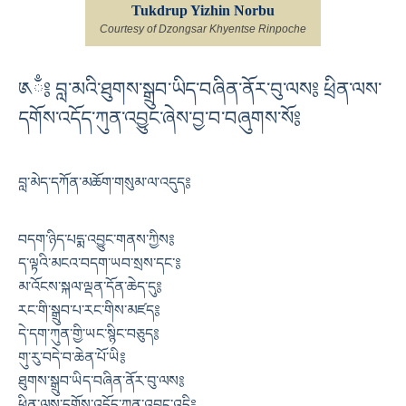
Tukdrup Yizhin Norbu
Courtesy of Dzongsar Khyentse Rinpoche
༁ྃ༔ བླ་མའི་ཐུགས་སྒྲུབ་ཡིད་བཞིན་ནོར་བུ་ལས༔ ཕྲིན་ལས་
དགོས་འདོད་ཀུན་འབྱུང་ཞེས་བྱ་བ་བཞུགས་སོ༔
བླ་མེད་དཀོན་མཆོག་གསུམ་ལ་འདུད༔
བདག་ཉིད་པདྨ་འབྱུང་གནས་ཀྱིས༔
ད་ལྟའི་མངའ་བདག་ཡབ་སྲས་དང་༔
མ་འོངས་སྐལ་ལྡན་དོན་ཆེད་དུ༔
རང་གི་སྒྲུབ་པ་རང་གིས་མཛད༔
དེ་དག་ཀུན་གྱི་ཡང་སྙིང་བཅུད༔
གུ་རུ་བདེ་བ་ཆེན་པོ་ཡི༔
ཐུགས་སྒྲུབ་ཡིད་བཞིན་ནོར་བུ་ལས༔
ཕྲིན་ལས་དགོས་འདོད་ཀུན་འབྱུང་འདི༔