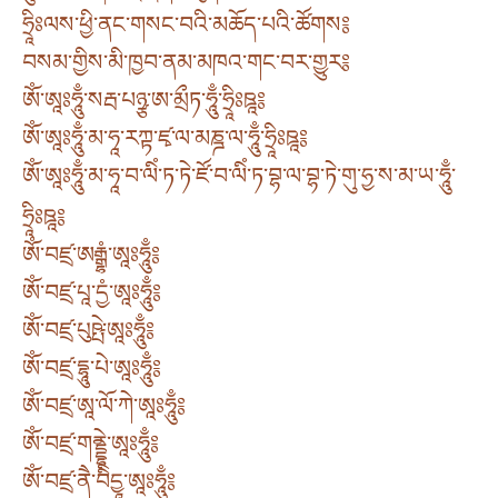
ཧྲཱིཿལས་ཕྱི་ནང་གསང་བའི་མཆོད་པའི་ཚོགས༔
བསམ་གྱིས་མི་ཁྱབ་ནམ་མཁའ་གང་བར་གྱུར༔
ཨོཾ་ཨཱཿཧཱུྃ་སརྦ་པཉྩ་ཨ་མྲྀཏ་ཧཱུྃ་ཧྲཱིཿཋཱ༔
ཨོཾ་ཨཱཿཧཱུྃ་མ་ཧཱ་རཀྟ་ཛྭ་ལ་མཎྜ་ལ་ཧཱུྃ་ཧྲཱིཿཋཱ༔
ཨོཾ་ཨཱཿཧཱུྃ་མ་ཧཱ་བ་ལིཾ་ཏ་ཏེ་ཛོ་བ་ལིཾ་ཏ་བྷ་ལ་བྷ་ཏེ་གུ་ཧྱ་ས་མ་ཡ་ཧཱུྃ་
ཧྲཱིཿཋཱ༔
ཨོཾ་བཛྲ་ཨརྒྷཾ་ཨཱཿཧཱུྃ༔
ཨོཾ་བཛྲ་པཱ་དྱཾ་ཨཱཿཧཱུྃ༔
ཨོཾ་བཛྲ་པུཥྤེ་ཨཱཿཧཱུྃ༔
ཨོཾ་བཛྲ་དྷཱུ་པེ་ཨཱཿཧཱུྃ༔
ཨོཾ་བཛྲ་ཨཱ་ལོ་ཀེ་ཨཱཿཧཱུྃ༔
ཨོཾ་བཛྲ་གནྡྷེ་ཨཱཿཧཱུྃ༔
ཨོཾ་བཛྲ་ནཻ་བིིདྱཱ་ཨཱཿཧཱུྃ༔