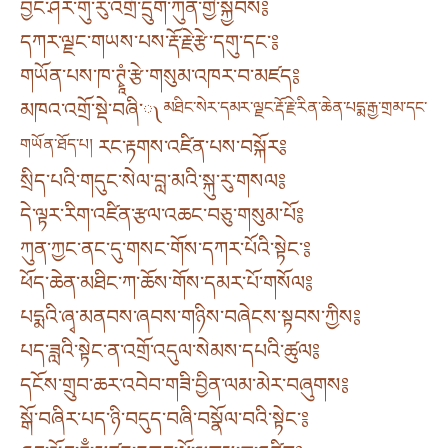
བྱང་ཤར་གུ་རུ་འགྲོ་དྲུག་ཀུན་གྱི་སྐྱབས༔
དཀར་ལྗང་གཡས་པས་རྡོ་རྗེ་རྩེ་དགུ་དང་༔
གཡོན་པས་ཁ་ཊྭཱཾ་རྩེ་གསུམ་འཁར་བ་མཛད༔
མཁའ་འགྲོ་སྡེ་བཞི་༾
མཐིང་སེར་དམར་ལྗང་རྡོ་རྗེ་རིན་ཆེན་པདྨ་རྒྱ་གྲམ་དང་
གཡོན་ཐོད་པ།
རང་རྟགས་འཛིན་པས་བསྐོར༔
སྲིད་པའི་གདུང་སེལ་བླ་མའི་སྐུ་རུ་གསལ༔
དེ་ལྟར་རིག་འཛིན་རྩལ་འཆང་བཅུ་གསུམ་པོ༔
ཀུན་ཀྱང་ནང་དུ་གསང་གོས་དཀར་པོའི་སྟེང་༔
ཕོད་ཆེན་མཐིང་ཀ་ཆོས་གོས་དམར་པོ་གསོལ༔
པདྨའི་ཞྭ་མནབས་ཞབས་གཉིས་བཞེངས་སྟབས་ཀྱིས༔
པད་ཟླའི་སྟེང་ན་འགྲོ་འདུལ་སེམས་དཔའི་ཚུལ༔
དངོས་གྲུབ་ཆར་འབེབ་གཟི་བྱིན་ལམ་མེར་བཞུགས༔
སྒོ་བཞིར་པད་ཉི་བདུད་བཞི་བསྣོལ་བའི་སྟེང་༔