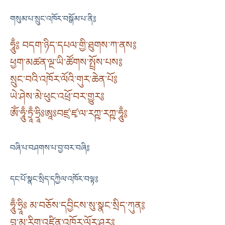
གསུམ་པ་སྲུང་འཁོར་བསྒོམ་པ་ནི༔
ཧཱུྃ༔ བདག་ཉིད་དཔལ་གྱི་ཐུགས་ཀ་ནས༔
ཕྱག་མཚན་ལྔ་ཡི་ཚོགས་སྤྲོས་པས༔
སྲུང་བའི་འཁོར་ལོའི་གུར་ཆེན་པོ༔
ཡེ་ཤེས་མེ་ཕུང་འཕྲོ་བར་གྱུར༔
ༀ་ཧཱུྃ་ཏྲཱྃ་ཧྲཱིཿཨཱཿབཛྲ་ཛྭ་ལ་རཀྵ་རཀྵ་ཧཱུྃ༔
བཞི་པ་བཤགས་པ་བྱ་བར་བཞི༔
དང་པོ་སྣང་སྲིད་དཀྱིལ་འཁོར་བལྟ༔
ཧཱུྃ་ཧྲཱིཿ མ་བཅོས་དབྱིངས་སུ་སྣང་སྲིད་ཀུན༔
བླ་མ་རིག་འཛིན་འཁོར་ལོར་ཤར༔