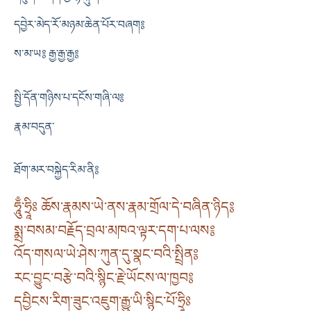
དབྱེར་མེད་རོ་མཉམ་ཆེན་པོར་བཞག༔
ས་མ་ཡ༔ རྒྱ་རྒྱ་རྒྱ༔
སྤྱི་དོན་གཉིས་པ་དངོས་གཞི་ལ༔
རྣམ་བདུན་
ཐོག་མར་བསྐྱེད་རིམ་ནི༔
ཧཱུྃ་ཧྲཱིཿ ཆོས་རྣམས་ཡེ་ནས་རྣམ་གྲོལ་དེ་བཞིན་ཉིད༔
སྨྲ་བསམ་བརྗོད་བྲལ་མཁའ་ལྟར་དག་པ་ལས༔
འོད་གསལ་ཡེ་ཤེས་ཀུན་དུ་སྣང་བའི་སྤྲིན༔
རང་བྱུང་བརྩེ་བའི་སྙིང་རྗེ་ཡོངས་ལ་ཁྱབ༔
དབྱིངས་རིག་ཟུང་འཇུག་རྒྱུ་ཡི་སྙིང་པོ་ཧྲཱིཿ