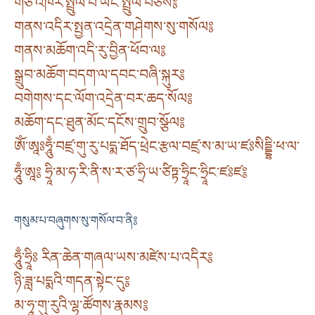
གཙོ་འཁོར་སྤྲུལ་པ་ཡང་སྤྲུལ་བཅས༔
གནས་འདིར་སྤྱན་འདྲེན་གཤེགས་སུ་གསོལ༔
གནས་མཆོག་འདི་རུ་བྱིན་ཕོབ་ལ༔
སྒྲུབ་མཆོག་བདག་ལ་དབང་བཞི་སྐུར༔
བགེགས་དང་ལོག་འདྲེན་བར་ཆད་སོལ༔
མཆོག་དང་ཐུན་མོང་དངོས་གྲུབ་སྩོལ༔
ཨོཾ་ཨཱཿཧཱུྃ་བཛྲ་གུ་རུ་པདྨ་ཐོད་ཕྲེང་རྩལ་བཛྲ་ས་མ་ཡ་ཛཿསིདྡྷི་ཕ་ལ་
ཧཱུྃ་ཨཱ༔ ཧྲཱི་མ་ཧ་རི་ནི་ས་ར་ཙ་ཧྲི་ཡ་ཙིཏྟ་ཧྲཱིང་ཧྲཱིང་ཛཿཛ༔
གསུམ་པ་བཞུགས་སུ་གསོལ་བ་ནི༔
ཧཱུྃ་ཧྲཱིཿ རིན་ཆེན་གཞལ་ཡས་མཛེས་པ་འདིར༔
ཉི་ཟླ་པདྨའི་གདན་སྟེང་དུ༔
མ་ཧཱ་གུ་རུའི་ལྷ་ཚོགས་རྣམས༔