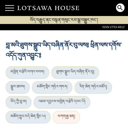
བོད་བརྒྱུད་ནང་བསྟན་གསུང་རབ་སྒྲ་བསྒྱུར་ཁང་།
ISSN 2753-4812
བླ་མའི་ཐུགས་སྒྲུབ་ཡིད་བཞིན་ནོར་བུ་ལས༔ ཕྲིན་ལས་དགོས་
འདོད་ཀུན་འབྱུང་༔
མཁྱེན་བརྩེའི་བཀའ་བབས།
ཐུགས་སྒྲུབ་ཡིད་བཞིན་ནོར་བུ།
སྒྲུབ་ཐབས།
མཆོག་གླིང་གཏེར་གསར།
རིན་ཆེན་གཏེར་མཛོད།
བོད་ཀྱི་བླ་མ།
འཇམ་དབྱངས་མཁྱེན་བརྩེའི་དབང་པོ།
མཆོག་གྱུར་བདེ་ཆེན་གླིང་པ།
བཀག་རྒྱ་ཅན།