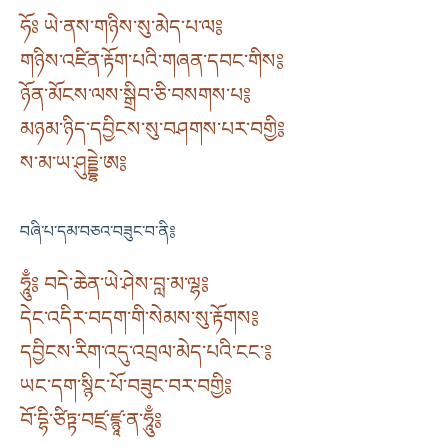
ཧོཿ ཡེ་ནས་གཉིས་སུ་མེད་པ་ལ༔
གཉིས་འཛིན་རྟོག་པའི་གཞན་དབང་གིས༔
ཉོན་མོངས་ལས་སྒྲིབ་ཅི་བསགས་པ༔
མཉམ་ཉིད་དབྱིངས་སུ་བཤགས་པར་བགྱི༔
ས་མ་ཡ་ཤུདྡྷེ་ཨ༔
བཞི་པ་དམ་བཅའ་བཟུང་བ་ནི༔
ཧཱུྃ༔ བདེ་ཆེན་ཡེ་ཤེས་བླ་མ་ལྷ༔
དེང་འདིར་བདག་གི་སེམས་སུ་རྟོགས༔
དབྱིངས་རིག་འདུ་འབྲལ་མེད་པའི་ངང་༔
ཡང་དག་སྙིང་པོ་བཟུང་བར་བགྱི༔
བོ་དྷི་ཙིཏྟ་བཛྲ་ཛྙཱ་ན་ཧཱུྃ༔