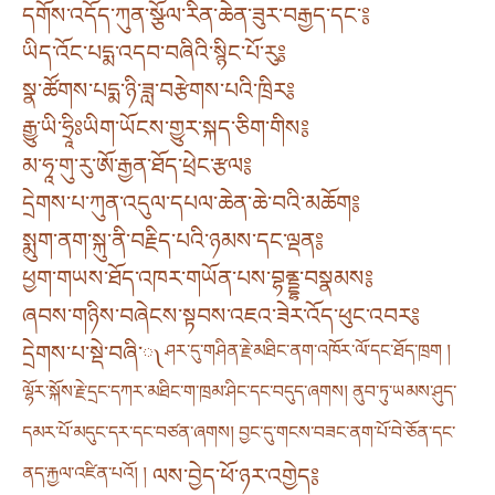
དགོས་འདོད་ཀུན་སྩོལ་རིན་ཆེན་ཟུར་བརྒྱད་དང་༔
ཡིད་འོང་པདྨ་འདབ་བཞིའི་སྙིང་པོ་རུ༔
སྣ་ཚོགས་པདྨ་ཉི་ཟླ་བརྩེགས་པའི་ཁྲིར༔
རྒྱུ་ཡི་ཧྲཱིཿཡིག་ཡོངས་གྱུར་སྐད་ཅིག་གིས༔
མ་ཧཱ་གུ་རུ་ཨོ་རྒྱན་ཐོད་ཕྲེང་རྩལ༔
དྲེགས་པ་ཀུན་འདུལ་དཔལ་ཆེན་ཆེ་བའི་མཆོག༔
སྨུག་ནག་སྐུ་ནི་བརྗིད་པའི་ཉམས་དང་ལྡན༔
ཕྱག་གཡས་ཐོད་འཁར་གཡོན་པས་བྷནྡྷ་བསྣམས༔
ཞབས་གཉིས་བཞེངས་སྟབས་འཇའ་ཟེར་འོད་ཕུང་འབར༔
དྲེགས་པ་སྡེ་བཞི་༾
ཤར་དུ་གཤིན་རྗེ་མཐིང་ནག་འཁོར་ལོ་དང་ཐོད་ཁྲག །
ལྷོར་སྐོས་རྗེ་དྲང་དཀར་མཐིང་ག་ཁྲམ་ཤིང་དང་བདུད་ཞགས། ནུབ་ཏུ་ཡམས་ཤུད་
དམར་པོ་མདུང་དར་དང་བཙན་ཞགས། བྱང་དུ་གངས་བཟང་ནག་པོ་བེ་ཅོན་དང་
ནད་རྐྱལ་འཛིན་པའོ། །
ལས་བྱེད་ཕོ་ཉར་འགྱེད༔