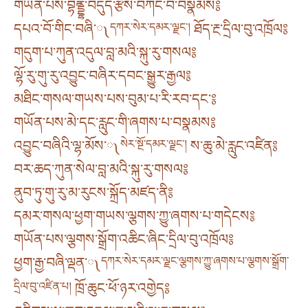
གཡོན་པས་བྷནྡྷ་བདུད་རྩིས་བཀང་བ་བསྣམས༔
དཔའ་བོ་གིང་བཞི་༾
དཀར་སེར་དམར་ལྗང་།
ཐོད་རྔ་དྲིལ་བུ་འཁྲོལ༔
གདུག་པ་ཀུན་འདུལ་བླ་མའི་སྐུ་རུ་གསལ༔
ལྷོ་རུ་གུ་རུ་འབྱུང་བཞིར་དབང་སྒྱུར་རྒྱལ༔
མཐིང་གསལ་གཡས་པས་བུམ་པ་རི་རབ་དང་༔
གཡོན་པས་མེ་དང་རླུང་གི་ཞགས་པ་བསྣམས༔
འབྱུང་བཞིའི་ལྷ་མོས་༾
སེར་སྔོ་དམར་ལྗང་།
ས་ཆུ་མེ་རླུང་འཛིན༔
བར་ཆད་ཀུན་སེལ་བླ་མའི་སྐུ་རུ་གསལ༔
ནུབ་ཏུ་གུ་རུ་མ་རུངས་སྐྲོད་མཛད་ནི༔
དམར་གསལ་ཕྱག་གཡས་ལྕགས་ཀྱུ་ཞགས་པ་གདེངས༔
གཡོན་པས་ལྕགས་སྒྲོག་འཆིང་ཞིང་དྲིལ་བུ་འཁྲོལ༔
ཕྱག་རྒྱ་བཞི་ལྡན་༾
དཀར་སེར་དམར་ལྗང་ལྕགས་ཀྱུ་ཞགས་པ་ལྕགས་སྒྲོག་
དྲིལ་བུ་འཛིན་པ།
ཁྲོ་ཆུང་ཕོ་ཉར་འགྱེད༔