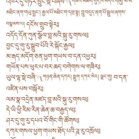
འཁོར་དུ་གཏེར་སྲུང་སྡེ་བཞིས་༾
གཟའ་མཆོག་དུད་ཁ་མདའ་གཞུ། མ་མོ་
མཐིང་ནག་གཡུ་སྤྱང༌། རྒྱལ་པོ་མཐིང་ག་དགྲ་སྟྭ། ཀླུ་བདུད་ནག་པོ་སྦྲུལ་ཞགས་
བསྣམས་པ།
དངོས་གྲུབ་སྟེར༔
འདོད་དོན་ཀུན་སྩོལ་བླ་མའི་སྐུ་རུ་གསལ༔
བྱང་དུ་གུ་རུ་སྒྲུབ་པོའི་རེ་སྐོང་རྒྱལ༔
མ་རྒད་མདོག་ཅན་ཕྱག་གཡས་བ་དན་འཕྱར༔
གཡོན་པས་ཕུར་པ་བར་ཆད་བགེགས་ལ་གཟིར༔
ཡུལ་ལྷ་སྡེ་བཞི་༾
གཉན་ཆེན་དཀར། སྨུག དཀར་སེར། ལྗང་གུ།
བ་དན་
འཛིན་པས་བསྐོར༔
ལམ་སྣ་འདྲེན་མཛད་བླ་མའི་སྐུ་རུ་གསལ༔
དེ་ཡི་ཕྱི་རིམ་རིན་ཆེན་ཆ་བརྒྱད་ལ༔
ཤར་དུ་གུ་རུ་དཔའ་བོ་གིང་གི་ཚོགས༔
དཀར་གསལ་ཕྱག་གཡས་ཐོད་པའི་ཌཱ་རུ་འཁྲོལ༔