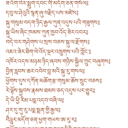
ཟ་འོག་བེར་སྨུག་དབང་གི་མདོག་ཅན་གསོལ༔
དབུ་ལ་ཤེའུའི་སྙན་ཞུ་བརྗིད་པས་མཛེས༔
སྐུ་གསུམ་བདག་ཉིད་རྒྱལ་ཀུན་འདུས་པའི་གཟུགས༔
སྐུ་ཡིས་ཞིང་ཁམས་ཀུན་ཁྱབ་འོད་ཟེར་འབར༔
བདེ་བར་གཤེགས་པ་སྲས་བཅས་སྐུ་ལ་རྫོགས༔
འཇའ་ཟེར་ཐིག་ལེ་འོད་ལྔར་འཁྲུགས་པའི་ཀློང་༔
འཁོར་འདས་མཉམ་ཉིད་ཞབས་གཉིས་སྐྱིལ་ཀྲུང་བཞུགས༔
བྱིན་རླབས་ཆར་འབེབ་བླ་མའི་སྐུ་རུ་གསལ༔
ཕྱོགས་དུས་དཀོན་མཆོག་རྩ་གསུམ་ཆོས་སྲུང་བཅས༔
རེ་ལྟོས་སྐྱབས་རྣམས་ཐམས་ཅད་འདུས་པར་གྱུར༔
དེ་ཡི་ཕྱི་རིམ་པདྨ་འདབ་བཞི་ལ༔
ཤར་དུ་གུ་རུ་པདྨ་སྨན་གྱི་རྒྱལ༔
བཻཌཱུར་མདོག་ཅན་ཕྱག་གཡས་ཨ་རུ་ར༔