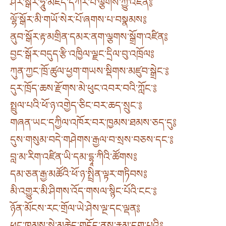
ཤར་སྒོར་ཧཱུྃ་མཛད་དཀར་པོ་ལྕགས་ཀྱུ་འཛིན༔
ལྷོ་སྒོར་མི་གཡོ་སེར་པོ་ཞགས་པ་བསྣམས༔
ནུབ་སྒོར་རྟ་མགྲིན་དམར་ནག་ལྕགས་སྒྲོག་འཛིན༔
བྱང་སྒོར་བདུད་རྩི་འཁྱིལ་ལྗང་དྲིལ་བུ་འཁྲོལ༔
ཀུན་ཀྱང་ཁྲོ་ཚུལ་ཕྱག་གཡས་སྡིགས་མཛུབ་སྒྲེང་༔
དུར་ཁྲོད་ཆས་རྫོགས་མེ་ཕུང་འབར་བའི་ཀློང་༔
སྤྲུལ་པའི་ཕོ་ཉ་འགྱེད་ཅིང་བར་ཆད་སྲུང་༔
གཞན་ཡང་དཀྱིལ་འཁོར་བར་ཁྱམས་ཐམས་ཅད་དུ༔
དུས་གསུམ་བདེ་གཤེགས་རྒྱལ་བ་སྲས་བཅས་དང་༔
བླ་མ་རིག་འཛིན་ཡི་དམ་དྷཱ་ཀིའི་ཚོགས༔
དམ་ཅན་རྒྱ་མཚོའི་ཕོ་ཉ་སྤྲིན་ལྟར་གཏིབས༔
མི་འགྱུར་མི་ཤིགས་འོད་གསལ་སྙིང་པོའི་ངང་༔
ཉོན་མོངས་རང་གྲོལ་ཡེ་ཤེས་ལྔ་དང་ལྡན༔
ཕུང་ཁམས་སྐྱེ་མཆེད་གདོད་ནས་རྣམ་དག་པའི༔