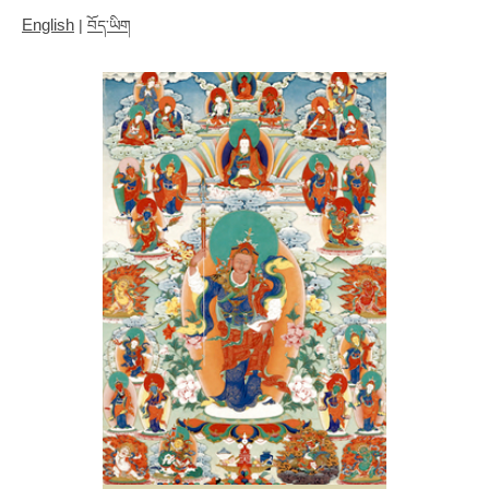
English
|
བོད་ཡིག