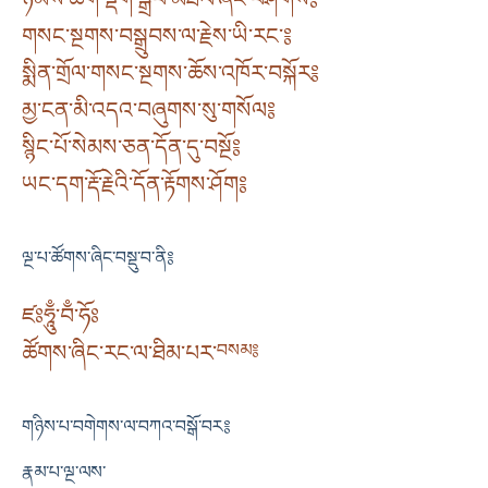
གསང་སྔགས་བསྒྲུབས་ལ་རྗེས་ཡི་རང་༔
སྨིན་གྲོལ་གསང་སྔགས་ཆོས་འཁོར་བསྐོར༔
མྱ་ངན་མི་འདའ་བཞུགས་སུ་གསོལ༔
སྙིང་པོ་སེམས་ཅན་དོན་དུ་བསྔོ༔
ཡང་དག་རྡོ་རྗེའི་དོན་རྟོགས་ཤོག༔
ལྔ་པ་ཚོགས་ཞིང་བསྡུ་བ་ནི༔
ཛཿཧཱུྃ་བྃ་ཧོཿ
ཚོགས་ཞིང་རང་ལ་ཐིམ་པར་
བསམ༔
གཉིས་པ་བགེགས་ལ་བཀའ་བསྒོ་བར༔
རྣམ་པ་ལྔ་ལས་