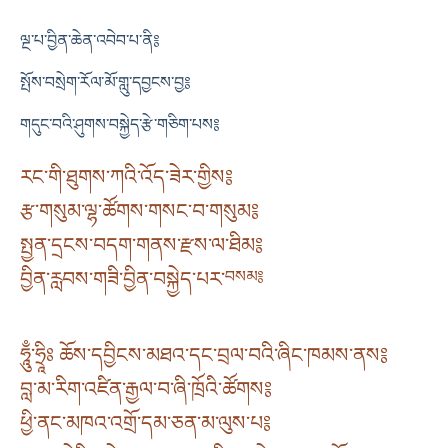
ལྔ་པ་བྱིན་ཆེན་འབེབ་པ་ནི༔
སྤོས་བསྲེག་རོལ་མོ་གླུ་དབྱངས་བྱ༔
གདུང་བའི་ཤུགས་བསྐྱེད་རྩེ་གཅིག་པས༔
རང་གི་ཐུགས་ཀའི་འོད་ཟེར་གྱིས༔
རྩ་གསུམ་ལྷ་ཚོགས་གསང་བ་གསུམ༔
སྤྱན་དྲངས་བདག་གནས་རྫས་ལ་ཐིམ༔
བྱིན་རླབས་གཟི་བྱིན་བསྐྱེད་པར་
བསམ༔
ཧཱུྃ་ཧྲཱིཿ ཆོས་དབྱིངས་མཐའ་དང་བྲལ་བའི་ཞིང་ཁམས་ནས༔
བླ་མ་རིག་འཛིན་རྒྱལ་བ་ཞི་ཁྲོའི་ཚོགས༔
ཕྱི་ནང་མཁའ་འགྲོ་དམ་ཅན་མ་ལུས་པ༔