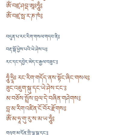
ཨོཾ་བཛྲ་ཤབྡ་ཨཱཿཧཱུྃ༔
ཨོཾ་བཛྲ་སྥ་ར་ཎ་ཁཾ༔
བདུན་པ་རང་རིག་གསལ་གདབ་ནི༔
བརྡ་སྒོ་ཕྱེས་པའི་ཡེ་ཤེས་པ༔
རང་དང་དབྱེར་མེད་ང་རྒྱལ་བཟུང་༔
ཧཱུྃ་ཧྲཱིཿ རང་རིག་གདོད་ནས་སྟོང་ཞིང་གསལ༔
ཟུང་འཇུག་སྐུ་དང་ཡེ་ཤེས་ངང་༔
མ་བཅོས་སྤྲོས་བྲལ་དེ་བཞིན་གཤེགས༔
བླ་མ་རིག་འཛིན་ངོ་བོར་རྫོགས༔
ཨོཾ་མ་ཧཱ་གུ་རུ་ས་མ་ཡ་ཧཱུྃ༔
གཉུག་མ་དོན་གྱི་ལྷ་སྐུ་དང་༔