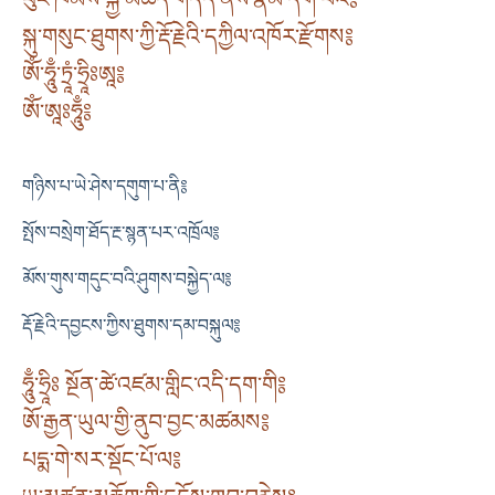
སྐུ་གསུང་ཐུགས་ཀྱི་རྡོ་རྗེའི་དཀྱིལ་འཁོར་རྫོགས༔
ཨོཾ་ཧཱུྃ་ཏྲཱཾ་ཧྲཱིཿཨཱ༔
ཨོཾ་ཨཱཿཧཱུྃ༔
གཉིས་པ་ཡེ་ཤེས་དགུག་པ་ནི༔
སྤོས་བསྲེག་ཐོད་རྔ་སྙན་པར་འཁྲོལ༔
མོས་གུས་གདུང་བའི་ཤུགས་བསྐྱེད་ལ༔
རྡོ་རྗེའི་དབྱངས་ཀྱིས་ཐུགས་དམ་བསྐུལ༔
ཧཱུྃ་ཧྲཱིཿ སྔོན་ཚེ་འཛམ་གླིང་འདི་དག་གི༔
ཨོ་རྒྱན་ཡུལ་གྱི་ནུབ་བྱང་མཚམས༔
པདྨ་གེ་སར་སྡོང་པོ་ལ༔