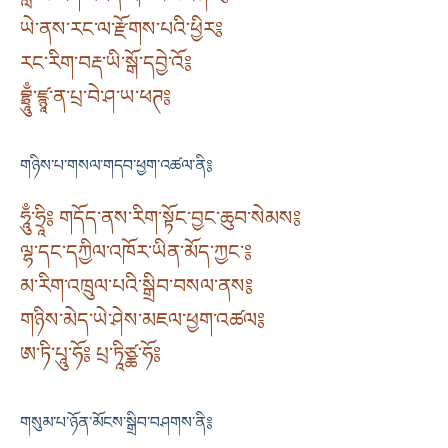
ཡེ་ནས་རང་ལ་རྫོགས་པའི་ཕྱིར༔
རང་རིག་བརྡ་ཡི་སྒོ་དབྱེ་འོ༔
བྷྲཱུྃ་ཛྙཱ་ན་པྲ་བེ་ཤ་ཡ་ཕཊ༔
གཉིས་པ་གསལ་གདབ་ཕྱག་འཚལ་ནི༔
ཧཱུྃ་ཧྲཱི༔ གདོད་ནས་རིག་སྟོང་བྱང་ཆུབ་སེམས༔
ལྷ་དང་དཀྱིལ་འཁོར་ཡིན་མོད་ཀྱང་༔
མ་རིག་འཁྲུལ་པའི་སྒྲིབ་བསལ་ནས༔
གཉིས་མེད་ཡེ་ཤེས་མཇལ་ཕྱག་འཚལ༔
ཨ་ཏི་པཱུ་ཧོ༔ པྲ་ཏཱིཙྪ་ཧོ༔
གསུམ་པ་ཉོན་མོངས་སྒྲིབ་བཤགས་ནི༔