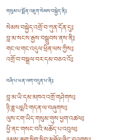
གསུམ་པ་སྨོན་འཇུག་སེམས་བསྐྱེད་ནི༔
སེམས་བསྐྱེད་འགྲོ་བ་ཀུན་དོན་དུ༔
བླ་མ་སངས་རྒྱས་བསྒྲུབས་ནས་ནི༔
གང་ལ་གང་འདུལ་ཕྲིན་ལས་ཀྱིས༔
འགྲོ་བ་བསྒྲལ་བར་དམ་བཅའ་འོ༔
བཞི་པ་ཡན་ལག་བདུན་པ་ནི༔
བླ་མ་ཡི་དམ་མཁའ་འགྲོ་གཤེགས༔
ཉི་ཟླ་པདྨའི་གདན་ལ་བཞུགས༔
ལུས་ངག་ཡིད་གསུམ་གུས་ཕྱག་འཚལ༔
ཕྱི་ནང་གསང་བའི་མཆོད་པ་འབུལ༔
ཉམས་ཆག་སྡིག་སྒྲིབ་མཐོལ་ཞིང་བཤགས༔