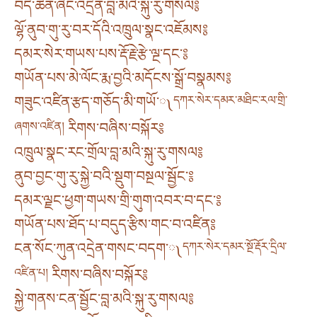
བདེ་ཆེན་ཞིང་འདྲེན་བླ་མའི་སྐུ་རུ་གསལ༔
ལྷོ་ནུབ་གུ་རུ་བར་དོའི་འཁྲུལ་སྣང་འཇོམས༔
དམར་སེར་གཡས་པས་རྡོ་རྗེ་རྩེ་ལྔ་དང་༔
གཡོན་པས་མེ་ལོང་རྨ་བྱའི་མདོངས་སྒྲོ་བསྣམས༔
གཟུང་འཛིན་རྩད་གཅོད་མི་གཡོ་༾
དཀར་སེར་དམར་མཐིང་རལ་གྲི་
ཞགས་འཛིན།
རིགས་བཞིས་བསྐོར༔
འཁྲུལ་སྣང་རང་གྲོལ་བླ་མའི་སྐུ་རུ་གསལ༔
ནུབ་བྱང་གུ་རུ་སྐྱེ་བའི་སྡུག་བསྔལ་སྦྱོང་༔
དམར་ལྗང་ཕྱག་གཡས་གྲི་གུག་འབར་བ་དང་༔
གཡོན་པས་ཐོད་པ་བདུད་རྩིས་གང་བ་འཛིན༔
ངན་སོང་ཀུན་འདྲེན་གསང་བདག་༾
དཀར་སེར་དམར་སྔོ་རྡོར་དྲིལ་
འཛིན་པ།
རིགས་བཞིས་བསྐོར༔
སྐྱེ་གནས་ངན་སྦྱོང་བླ་མའི་སྐུ་རུ་གསལ༔