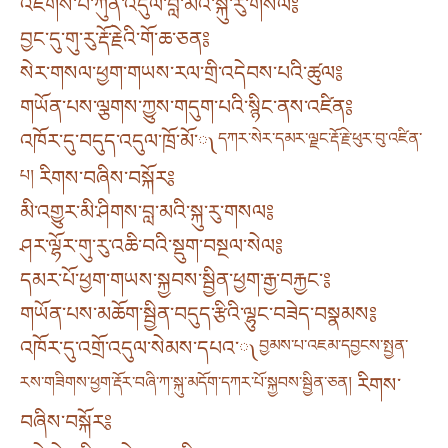
འཇིགས་པ་ཀུན་འདུལ་བླ་མའི་སྐུ་རུ་གསལ༔
བྱང་དུ་གུ་རུ་རྡོ་རྗེའི་གོ་ཆ་ཅན༔
སེར་གསལ་ཕྱག་གཡས་རལ་གྲི་འདེབས་པའི་ཚུལ༔
གཡོན་པས་ལྕགས་ཀྱུས་གདུག་པའི་སྙིང་ནས་འཛིན༔
འཁོར་དུ་བདུད་འདུལ་ཁྲོ་མོ་༾
དཀར་སེར་དམར་ལྗང་རྡོ་རྗེ་ཕུར་བུ་འཛིན་
པ།
རིགས་བཞིས་བསྐོར༔
མི་འགྱུར་མི་ཤིགས་བླ་མའི་སྐུ་རུ་གསལ༔
ཤར་ལྷོར་གུ་རུ་འཆི་བའི་སྡུག་བསྔལ་སེལ༔
དམར་པོ་ཕྱག་གཡས་སྐྱབས་སྦྱིན་ཕྱག་རྒྱ་བརྐྱང་༔
གཡོན་པས་མཆོག་སྦྱིན་བདུད་རྩིའི་ལྷུང་བཟེད་བསྣམས༔
འཁོར་དུ་འགྲོ་འདུལ་སེམས་དཔའ་༾
བྱམས་པ་འཇམ་དབྱངས་སྤྱན་
རས་གཟིགས་ཕྱག་རྡོར་བཞི་ཀ་སྐུ་མདོག་དཀར་པོ་སྐྱབས་སྦྱིན་ཅན།
རིགས་
བཞིས་བསྐོར༔