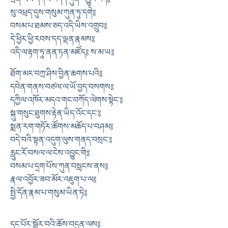
སུ་འཕྲད་དུས་གསུམ་ཀུན་ཏུ་དགེ༔
བསམ་པ་ཐམས་ཅད་འདི་ཡིས་འགྲུབ༔
དེ་ཕྱིར་ཕྱི་རབས་དད་ལྡན་རྣམས༔
འདི་ལ་རྟག་ཏུ་ནན་ཏན་མཛོད༔ ས་མ་ཡ༔
ཐོག་མར་བཀྲ་ཤིས་བྱིན་ཆགས་པའི༔
དབེན་གནས་བཙལ་ལ་ཡོ་བྱད་བསགས༔
དཀྱིལ་འཁོར་མདའ་གང་བཀོད་ལེགས་སྟེང་༔
སྐུ་གསུང་ཐུགས་རྟེན་ཡིད་འོང་དང་༔
སྨན་རག་གཏོར་ཚོགས་མཆོད་པ་བཤམ༔
བདེ་བའི་སྟན་འདུག་ལུས་གནད་བསྲང་༔
རླུང་རོ་བསལ་ལ་ངེས་འབྱུང་གི༔
བསམ་པ་དྲག་པོས་ཀུན་བསླངས་ནས༔
རྣལ་འབྱོར་ཟབ་མོར་འཇུག་པ་ལ༔
སྤྱི་དོན་རྣམ་པ་གསུམ་ཡིན་ཏེ༔
དང་པོར་སྦྱོར་བའི་ཆོས་བདུན་ལས༔