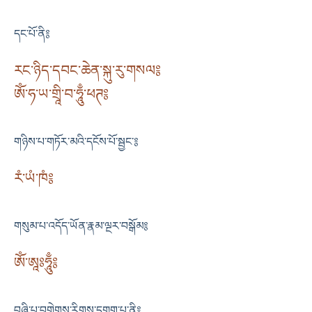
དང་པོ་ནི༔
རང་ཉིད་དབང་ཆེན་སྐུ་རུ་གསལ༔
ༀ་ཧ་ཡ་གྲཱི་བ་ཧཱུྃ་ཕཊ༔
གཉིས་པ་གཏོར་མའི་དངོས་པོ་སྦྱང་༔
རཾ་ཡཾ་ཁཾ༔
གསུམ་པ་འདོད་ཡོན་རྣམ་ལྔར་བསྒོམ༔
ཨོཾ་ཨཱཿཧཱུྃ༔
བཞི་པ་བགེགས་རིགས་དགུག་པ་ནི༔