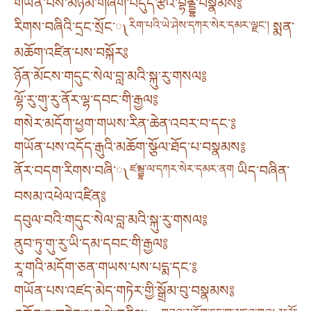
གཡོན་པས་མཉམ་གཞག་བདུད་རྩིའི་བྷནྡྷ་བསྣམས༔
རིགས་བཞིའི་དྲང་སྲོང་༾
རིག་པའི་ཡེ་ཤེས་དཀར་སེར་དམར་ལྗང་།
སྨན་
མཆོག་འཛིན་པས་བསྐོར༔
ཉོན་མོངས་གདུང་སེལ་བླ་མའི་སྐུ་རུ་གསལ༔
ལྷོ་རུ་གུ་རུ་ནོར་ལྷ་དབང་གི་རྒྱལ༔
གསེར་མདོག་ཕྱག་གཡས་རིན་ཆེན་འབར་བ་དང་༔
གཡོན་པས་འདོད་རྒུའི་མཆོག་སྩོལ་ཐོད་པ་བསྣམས༔
ནོར་བདག་རིགས་བཞི་༾
ཛམྦྷ་ལ་དཀར་སེར་དམར་ནག
ཡིད་བཞིན་
བསམ་འཕེལ་འཛིན༔
དབུལ་བའི་གདུང་སེལ་བླ་མའི་སྐུ་རུ་གསལ༔
ནུབ་ཏུ་གུ་རུ་ཡི་དམ་དབང་གི་རྒྱལ༔
རཱ་གའི་མདོག་ཅན་གཡས་པས་པདྨ་དང་༔
གཡོན་པས་འཛད་མེད་གཏེར་གྱི་སྒྲོམ་བུ་བསྣམས༔