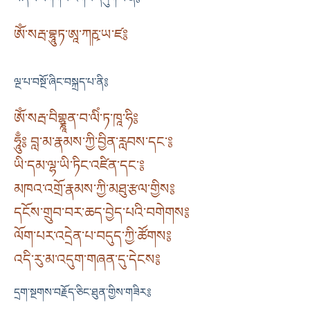
ཨོཾ་སརྦ་བྷཱུཏ་ཨཱ་ཀརྵ་ཡ་ཛ༔
ལྔ་པ་བསྔོ་ཞིང་བསྐྲད་པ་ནི༔
ཨོཾ་སརྦ་བིགྷྣཱན་བ་ལིཾ་ཏ་ཁཱ་ཧི༔
ཧཱུྃ༔ བླ་མ་རྣམས་ཀྱི་བྱིན་རླབས་དང་༔
ཡི་དམ་ལྷ་ཡི་ཏིང་འཛིན་དང་༔
མཁའ་འགྲོ་རྣམས་ཀྱི་མཐུ་རྩལ་གྱིས༔
དངོས་གྲུབ་བར་ཆད་བྱེད་པའི་བགེགས༔
ལོག་པར་འདྲེན་པ་བདུད་ཀྱི་ཚོགས༔
འདི་རུ་མ་འདུག་གཞན་དུ་དེངས༔
དྲག་སྔགས་བརྗོད་ཅིང་ཐུན་གྱིས་གཟིར༔