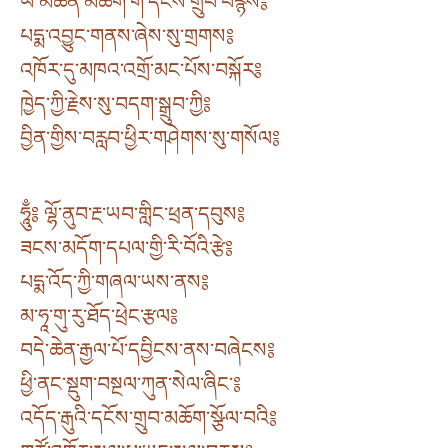
ཡ་མཚན་མཆོག་གི་དངོས་གྲུབ་བརྙེས༔
པདྨ་འབྱུང་གནས་ཞེས་སུ་གྲགས༔
འཁོར་དུ་མཁའ་འགྲོ་མང་པོས་བསྐོར༔
ཁྱེད་ཀྱི་རྗེས་སུ་བདག་སྒྲུབ་ཀྱི༔
བྱིན་གྱིས་བརླབ་ཕྱིར་གཤེགས་སུ་གསོལ༔
ཧཱུྃ༔ ལྷོ་ནུབ་རྔ་ཡབ་གླིང་ཕྲན་དབུས༔
ཟངས་མདོག་དཔལ་གྱི་རི་བོའི་རྩེ༔
པདྨ་འོད་ཀྱི་གཞལ་ཡས་ནས༔
མ་ཧཱ་གུ་རུ་ཐོད་ཕྲེང་རྩལ༔
བདེ་ཆེན་རྒྱལ་པོ་དབྱིངས་ནས་བཞེངས༔
ཕྱི་ནང་སྡུག་བསྔལ་ཀུན་སེལ་ཞིང་༔
འདོད་རྒུའི་དངོས་གྲུབ་མཆོག་སྩོལ་བའི༔