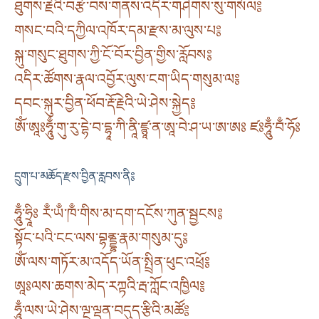
ཐུགས་རྗེའི་བརྩེ་བས་གནས་འདིར་གཤེགས་སུ་གསོལ༔
གསང་བའི་དཀྱིལ་འཁོར་དམ་རྫས་མ་ལུས་པ༔
སྐུ་གསུང་ཐུགས་ཀྱི་ངོ་བོར་བྱིན་གྱིས་རློབས༔
འདིར་ཚོགས་རྣལ་འབྱོར་ལུས་ངག་ཡིད་གསུམ་ལ༔
དབང་སྐུར་བྱིན་ཕོབ་རྡོ་རྗེའི་ཡེ་ཤེས་སྐྱེད༔
ༀ་ཨཱཿཧཱུྃ་གུ་རུ་དྷེ་བ་དྷཱ་ཀི་ནཱི་ཛྙཱ་ན་ཨཱ་བེ་ཤ་ཡ་ཨ་ཨཿ ཛཿཧཱུྃ་བྃ་ཧོཿ
དྲུག་པ་མཆོད་རྫས་བྱིན་རླབས་ནི༔
ཧཱུྃ་ཧྲཱིཿ རྃ་ཡྃ་ཁྃ་གིས་མ་དག་དངོས་ཀུན་སྦྱངས༔
སྟོང་པའི་ངང་ལས་བྷནྡྷ་རྣམ་གསུམ་དུ༔
ༀ་ལས་གཏོར་མ་འདོད་ཡོན་སྤྲིན་ཕུང་འཕྲོ༔
ཨཱཿལས་ཆགས་མེད་རཀྟའི་རྦ་ཀློང་འཁྱིལ༔
ཧཱུྃ་ལས་ཡེ་ཤེས་ལྔ་ལྡན་བདུད་རྩིའི་མཚོ༔