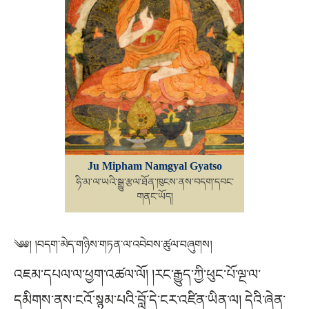
Ju Mipham Namgyal Gyatso
ཧི་མ་ལ་ཡའི་སྒྱུ་རྩལ་ཐོན་ཁུངས་ནས་བདག་དབང་
གནང་ཡོད།
༄༅། །བདག་མེད་གཉིས་གཏན་ལ་འབེབས་ཚུལ་བཞུགས།
འཇམ་དཔལ་ལ་ཕྱག་འཚལ་ལོ། །རང་རྒྱུད་ཀྱི་ཕུང་པོ་ལྔ་ལ་
དམིགས་ནས་ངའོ་སྙམ་པའི་བློ་དེ་ངར་འཛིན་ཡིན་ལ། དེའི་ཞེན་