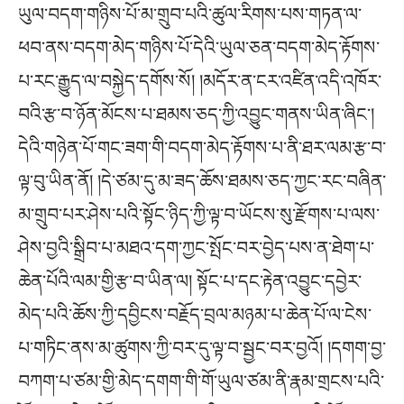
ཡུལ་བདག་གཉིས་པོ་མ་གྲུབ་པའི་ཚུལ་རིགས་པས་གཏན་ལ་
ཕབ་ནས་བདག་མེད་གཉིས་པོ་དེའི་ཡུལ་ཅན་བདག་མེད་རྟོགས་
པ་རང་རྒྱུད་ལ་བསྐྱེད་དགོས་སོ། །མདོར་ན་ངར་འཛིན་འདི་འཁོར་
བའི་རྩ་བ་ཉོན་མོངས་པ་ཐམས་ཅད་ཀྱི་འབྱུང་གནས་ཡིན་ཞིང་།
དེའི་གཉེན་པོ་གང་ཟག་གི་བདག་མེད་རྟོགས་པ་ནི་ཐར་ལམ་རྩ་བ་
ལྟ་བུ་ཡིན་ནོ། །དེ་ཙམ་དུ་མ་ཟད་ཆོས་ཐམས་ཅད་ཀྱང་རང་བཞིན་
མ་གྲུབ་པར་ཤེས་པའི་སྟོང་ཉིད་ཀྱི་ལྟ་བ་ཡོངས་སུ་རྫོགས་པ་ལས་
ཤེས་བྱའི་སྒྲིབ་པ་མཐའ་དག་ཀྱང་སྤོང་བར་བྱེད་པས་ན་ཐེག་པ་
ཆེན་པོའི་ལམ་གྱི་རྩ་བ་ཡིན་ལ། སྟོང་པ་དང་རྟེན་འབྱུང་དབྱེར་
མེད་པའི་ཆོས་ཀྱི་དབྱིངས་བརྗོད་བྲལ་མཉམ་པ་ཆེན་པོ་ལ་ངེས་
པ་གཏིང་ནས་མ་ཚུགས་ཀྱི་བར་དུ་ལྟ་བ་སྦྱང་བར་བྱའོ། །དགག་བྱ་
བཀག་པ་ཙམ་གྱི་མེད་དགག་གི་གོ་ཡུལ་ཙམ་ནི་རྣམ་གྲངས་པའི་