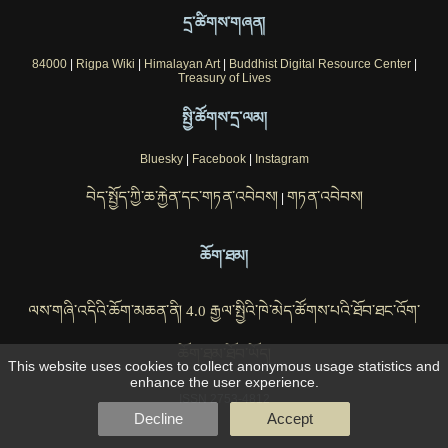
དྲ་ཚིགས་གཞན།
84000
|
Rigpa Wiki
|
Himalayan Art
|
Buddhist Digital Resource Center
|
Treasury of Lives
སྤྱི་ཚོགས་དྲ་ལམ།
Bluesky
|
Facebook
|
Instagram
བེད་སྤྱོད་ཀྱི་ཆ་རྐྱེན་དང་གཏན་འབེབས།
གཏན་འབེབས།
|
ཆོག་ཐམ།
ལས་གཞི་འདིའི་ཆོག་མཆན་ནི། 4.0 རྒྱལ་སྤྱིའི་ཁེ་མེད་ཚོགས་པའི་ཐོབ་ཐང་འོག་
ཆོག་ཐམ་ཐོབ་ཡོད།
This website uses cookies to collect anonymous usage statistics and
enhance the user experience.
ISSN 2753-4812
Decline
Accept