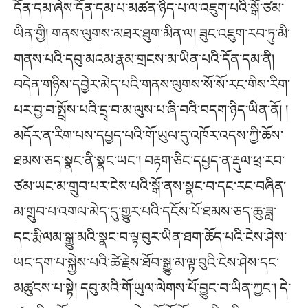
དོན་དམ་ཞེས་དོན་དམ་པ་མཚན་ཉིད་པ་ལ་འཇུག་པའི་སྒོ་ཙམ་
ཡིན་གྱི། གནས་ལུགས་མཐར་ཐུག་མིན་ལ། ཟུང་འཇུག་རབ་ཏུ་མི་
གནས་པའི་དབུ་མའམ་རྣམ་གྲངས་མ་ཡིན་པའི་དོན་དམ་ནི།
བདེན་གཉིས་དབྱེར་མེད་པའི་གནས་ལུགས་སོ་སོ་རང་གིས་རིག་
པར་བྱ་བ་སྤྲོས་པའི་དྲྭ་བ་མ་ལུས་པ་ཞི་བའི་བདག་ཉིད་ཡིན་ནོ། །
མདོར་ན་རིག་པས་དཔྱད་པའི་གོ་ཡུལ་དུ་འཁོར་འདས་ཀྱི་ཆོས་
ཐམས་ཅད་སྣང་ནི་སྣང་ཡང་། བརྟག་ཅིང་དཔྱད་ན་རྡུལ་ཕྲ་རབ་
ཙམ་ཡང་མ་གྲུབ་པར་ངེས་པའི་སྒོ་ནས་སྣང་བ་དང་རང་བཞིན་
མ་གྲུབ་པ་འགལ་མེད་དུ་གྱུར་པའི་དངོས་པོ་ཐམས་ཅད་ཆུ་ཟླ་
དང་རྨི་ལམ་སྒྱུ་མའི་སྣང་བ་ལྟ་བུར་ཡིན་ཐག་ཆོད་པའི་ངེས་ཤེས་
ཡང་དག་པ་སྐྱེས་པའི་ཚེ་རྗེས་ཐོབ་སྒྱུ་མ་ལྟ་བུའི་ངེས་ཤེས་དང་
མཚུངས་པ་སྟེ། དབུ་མའི་གོ་ཡུལ་ལེགས་པོ་བྱུང་བ་ཡིན་ཀྱང་། དེ་