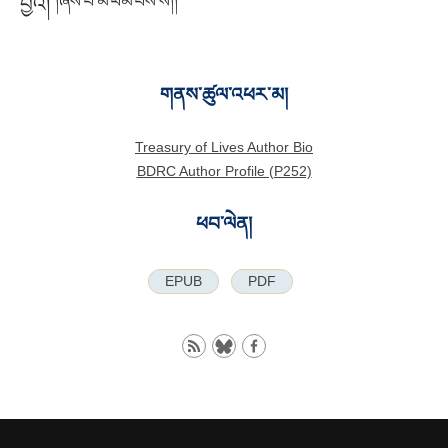
བྱའོ།
།ཞེས་པ་མི་ཕམ་པས་སོ།།
གནས་ཚུལ་འཕར་མ།
Treasury of Lives Author Bio
BDRC Author Profile (P252)
ཕབ་ལེན།
EPUB
PDF