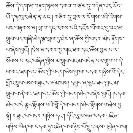
ཆོས་དེ་དག་མ་བརྟག་ཉམས་དགའ་བ་ཙམ་དུ་བདེན་པར་ཡོད་
ཡོད་ལྟ་བུར་ཞེན་ན་ཡང་། གཅིག་དུ་བྲལ་ལ་སོགས་པའི་རིགས་
པས་བརྟགས་ན། ཕྲ་བ་དང་རགས་པའི་དངོས་པོ་གང་དུ་འང་མ་
གྲུབ་པར་གཞི་མེད་རྩ་བྲལ་དུ་ཤེས་ན་ཆོས་ཀྱི་བདག་མེད་རྟོགས་
པ་ཞེས་བྱའོ། །དེས་ན་དགག་བྱ་གང་ཟག་དང་ཆོས་བུམ་པ་ལ་
སོགས་པ་རང་བཞིན་གྱིས་མ་གྲུབ་པའམ་བདེན་པར་གྲུབ་པ་དེ་
ལ་གང་ཟག་དང་ཆོས་ཀྱི་བདག་ཅེས་བྱ་ལ། བདག་གཉིས་པོ་དེར་
བློ་འཁྲུལ་བས་གཟུང་བ་ཙམ་ལས། དཔྱད་ན་ཅུང་ཟད་ཀྱང་མ་
གྲུབ་པ་ནི་གང་ཟག་དང་ཆོས་ཀྱི་བདག་མེད་པ་ཞེས་བྱའོ། །བདག་
མེད་པ་དེ་ལྟར་རྟོགས་པའི་བློ་དེ་ལ་བདག་མེད་རྟོགས་པ་ཞེས་བྱ་
སྟེ། གཟུང་བ་བདག་གཉིས་དང་། དེའི་ཡུལ་ཅན་བདག་འཛིན་
གཉིས་ཡིན་ལ། བདག་ཏུ་འཛིན་པ་གཉིས་པོ་དྲུང་ནས་འབྱིན་པ་ལ།