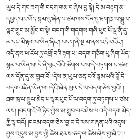
ཡུལ་དེ་གང་ཟག་གི་བདག་གམ་ང་ཞེས་བྱ་སྟེ། དེ་མ་བརྟག་མ་
དཔྱད་པར་ཡོད་སྙམ་དུ་ཞེན་པ་ཙམ་ལས་དོན་དུ་ཐག་ཁྲ་ལ་སྦྲུལ་
ལྟར་གྲུབ་མ་མྱོང་བ་སྟེ། བདག་གི་གདགས་གཞི་ཕུང་པོ་ལྔ་ནི་དུ་
མ་དང་མི་རྟག་པ་ཡིན་ཞིང་། བདག་ནི་སྔ་མ་ནས་འདིར་འོང་།
འདི་ནས་ཕ་རོལ་ཏུ་འགྲོ་བའི་རྟག་པ། བདག་གཅིག་པུ་ཞིག་ཡོད་
སྙམ་པ་ཡིན་ལ། དེ་ནི་ཕུང་པོའི་ཚོགས་པ་ལ་དེ་བཏགས་པ་ཙམ་
ལས་དོན་དུ་མ་གྲུབ་བོ། །དེས་ན་ཡུལ་ཅན་ངའོ་སྙམ་པའི་བློ་དེ་
བདག་འཛིན་ཡིན་ལ། །དེའི་ཞེན་ཡུལ་དེ་ལ་བདག་ཅེས་བྱའོ། །
ཐག་ཁྲ་ལ་སྦྲུལ་མེད་པ་ལྟར་ཕུང་པོ་ལ་བདག་ཏུ་བཏགས་པ་ཙམ་
ལས། །བདག་ངོ་བོ་ཉིད་ཀྱིས་མ་གྲུབ་པར་ཤེས་པ་འདི་བདག་མེད་
ཀྱི་ལྟ་བའོ། །ངའམ་བདག་ཅེས་བྱ་བ་དེ་ལས་གཞན་པའི་འདུས་
བྱས་འདུས་མ་བྱས་ཀྱི་ཆོས་ཐམས་ཅད་ལ་ཆོས་ཞེས་བྱ་ཞིང་། །