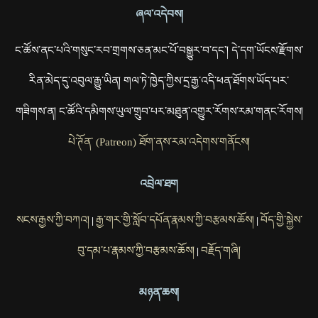
ཞལ་འདེབས།
ང་ཚོས་ནང་པའི་གསུང་རབ་གྲགས་ཅན་མང་པོ་བསྒྱུར་བ་དང་། དེ་དག་ཡོངས་རྫོགས་
རིན་མེད་དུ་འབུལ་རྒྱུ་ཡིན། གལ་ཏེ་ཁྱེད་ཀྱིས་དྲ་རྒྱ་འདི་ཕན་ཐོགས་ཡོད་པར་
གཟིགས་ན། ང་ཚོའི་དམིགས་ཡུལ་གྲུབ་པར་མཐུན་འགྱུར་རོགས་རམ་གནང་རོགས།
པེ་ཊོན་ (Patreon) ཐོག་ནས་རམ་འདེགས་གནོངས།
འབྲེལ་ཐག
སངས་རྒྱས་ཀྱི་བཀའ།
རྒྱ་གར་གྱི་སློབ་དཔོན་རྣམས་ཀྱི་བརྩམས་ཆོས།
བོད་གྱི་སྐྱེས་
|
|
བུ་དམ་པ་རྣམས་ཀྱི་བརྩམས་ཆོས།
བརྗོད་གཞི།
|
མཉན་ཆས།