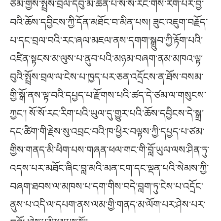
ཙམ་གྱིས་སྤྲོས་བྲལ་དབུ་མ་ཆེན་པོ་སོ་སོ་རང་གིས་རིག་པར་བྱ་
བའི་ཆོས་དབྱིངས་ཀྱི་དོན་མཐོང་བ་མིན་པས། ཟུང་འཇུག་བརྗོད་
པ་དང་བྲལ་བའི་རང་ཞལ་མཇལ་ནས་དགག་སྒྲུབ་ཀྱི་རྟོག་པའི་
འཛིན་སྟངས་མ་ལུས་པ་ནུབ་པའི་མཉམ་བཞག་ནམ་མཁའ་ལྟ་
བུའི་སྤྲོས་བྲལ་ལ་ངེས་པ་ཁྱད་པར་ཅན་འདྲོངས་ན་ཐོས་བསམ་
གྱི་སྒོ་ནས་ལྟ་བའི་དཔྱད་པ་རྫོགས་པའི་ཚད་དེ་ཙམ་ལ་གསུངས་
ཀྱང་། སོ་སོ་རང་རིག་པའི་ཡུལ་དུ་གྱུར་པའི་ཆོས་དབྱིངས་དེ་སྒྲ་
དང་ཚིག་གི་རྗེས་སུ་འབྲང་བའི་ཁ་ཕྱིར་བལྟས་ཀྱི་དཔྱད་པ་ཙམ་
གྱིས་གནད་མི་ཕིག་པས་གཞན་ཕལ་གང་གི་བློ་ཡུལ་ལས་ཤིན་ཏུ་
འདས་པར་མཐོང་ཞིང་བླ་མའི་མན་ངག་དང་ལྡན་པའི་སེམས་ཀྱི་
བཞག་ཐབས་ལ་མཁས་པ་དག་གིས་བདེ་བླག་ཏུ་ངེས་པ་འདྲོང་
ནུས་པ་འདི་ལ་དཔག་ནས་ལམ་གྱི་གནད་མ་ལོག་པར་ཤེས་པར་