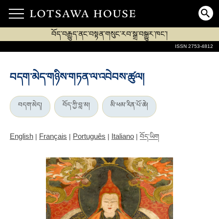
བོད་བརྒྱུད་ནང་བསྟན་གསུང་རབ་སྒྲ་བསྒྱུར་ཁང་།
ISSN 2753-4812
བདག་མེད་གཉིས་གཏན་ལ་འབེབས་ཚུལ།
བདག་མེད།
བོད་ཀྱི་བླ་མ།
མི་ཕམ་རིན་པོ་ཆེ།
English
Français
Português
Italiano
|
|
|
|
བོད་ཡིག