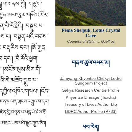
ྒྲུབ་གནས་ཀྱི། །གཙུག་
་རྒྱན་ཡབ་ཡུམ་གཙོ་འཁོར་
ཻ་རོ་རྗེའི། །བསྒྲུབ་པ་
Pema Shelpuk, Lotus Crystal
Cave
་ཡས་པ། །བསྟན་པའི་བཙས་
Courtesy of Stefan J. Gueffroy
་བརྡ་རིས་དང་། །ཨོ་རྒྱན་
དང་། །བཻ་རོའི་ཕྱག་
གནས་ཚུལ་འཕར་མ།
 །མངོན་སུམ་མིག་གི་
Jamyang Khyentse Chökyi Lodrö
ི་མེ་མཆོད་སྒྲུབ་པ་
Sungbum Project
Sakya Research Centre Profile
ི་དཀྱིལ་འཁོར་གསལ། །འོད་
Khyentse Lineage (Tsadra)
མ་ནས་ལན་གྲངས་བསྐུལ་བ་དང་།
Treasury of Lives Author Bio
BDRC Author Profile (P733)
་གྱི་བཙུན་པ་པདྨ་ཡེ་ཤེས་རྡོ་
ོན་མཐའ་ཡས་པའི་རྒྱུར་གྱུར་ཅིག
ཕབ་ལེན།