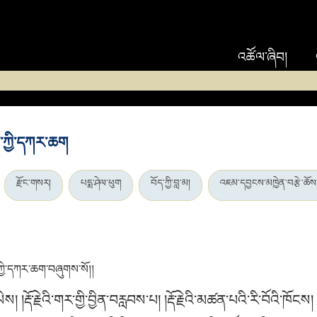
འཚོལ་ཞིབ།
ནས་ཀྱི་དཀར་ཆག
རྫོང་གསར།
པདྨ་ཤེལ་ཕུག
བོད་ཀྱི་བླ་མ།
འཇམ་དབྱངས་མཁྱེན་བརྩེ་ཆོས་ཀྱི
་ཀྱི་དཀར་ཆག་བཞུགས་སོ།།
དྨ་ཡིས། །རྡོ་རྗེའི་གར་གྱི་བྱིན་བརླབས་པ། །རྡོ་རྗེའི་མཚན་པའི་རི་བོའི་ཁོངས། །