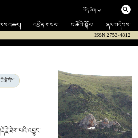
བོད་ཡིག
ལས་འཆར།
འཕྲིན་གསར།
ང་ཚོའི་སྐོར།
ཞལ་འདེབས།
ISSN 2753-4812
་བློ་གྲོས།
རྡོ་རྗེ་ཐེག་པའི་འབྱུང་