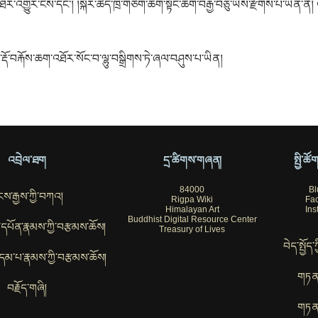
ེར་འགྱུར་ངེས་དང་། །སྐོར་ཚད་ཁྲི་གཅིག་ཆིག་སྟོང་ཆིག་བརྒྱ་བཅུ་ཡིས་རྫོགས་པ་ཡིན་ནོ
ོ་བརྐོས་ཆག་འཐོར་སོང་བ་ལྷུ་བསྒྲིགས་ཏེ་ཞལ་བཤུས་པ་ཡིན།
འབྲེལ་ཐག
དྲ་ཚིགས་གཞན།
སྤྱི་ཚ
84000
Bl
ས་རྒྱས་ཀྱི་བཀའ།
Rigpa Wiki
Fa
Himalayan Art
Ins
Buddhist Digital Resource Center
ོབ་དཔོན་རྣམས་ཀྱི་བརྩམས་ཆོས།
Treasury of Lives
བེད་སྤྱོད་
་བུ་དམ་པ་རྣམས་ཀྱི་བརྩམས་ཆོས།
གཏན
བརྗོད་གཞི།
གཏན