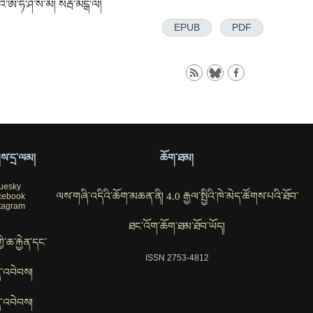
། འ་ཨ་ཧ་ཤ་ས་མ། སརྦ་མངྒ་ལཾ།
EPUB
PDF
ོགས་དྲ་ལམ།
ཆོག་ཐམ།
uesky
ལས་གཞི་འདིའི་ཆོག་མཆན་ནི། 4.0 རྒྱལ་སྤྱིའི་ཁེ་མེད་ཚོགས་པའི་ཐོབ་
cebook
tagram
ཐང་འོག་ཆོག་ཐམ་ཐོབ་ཡོད།
ཀྱི་ཆ་རྐྱེན་དང་
ISSN 2753-4812
་འབེབས།
་འབེབས།