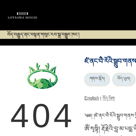
བོད་བརྒྱུད་ནང་བསྟན་གསུང་རབ་སྒྲ་བསྒྱུར་ཁང་།
ཛཾ་ནང་བཻ་རོའི་སྒྲུབ་ག
གནས་སྐོར།
བོད་ཡུལ།
English
|
བོད་ཡིག
404
༄༅། །ཛཾ་ནང་བཻ་རོའི་སྒྲུབ་གནས
ཨོཾ་སྭསྟི། རྡོ་རྗེའི་བླ་མ་པ