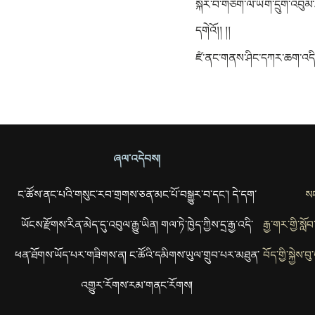
སྐོར་བ་གཅིག་ལ་ཡིག་དྲུག་འབུམ་ཐ
དགེའོ།། །།
ཛཾ་ནང་གནས་ཤིང་དཀར་ཆག་འདི་རྡ
ཞལ་འདེབས།
ང་ཚོས་ནང་པའི་གསུང་རབ་གྲགས་ཅན་མང་པོ་བསྒྱུར་བ་དང་། དེ་དག་
སང
ཡོངས་རྫོགས་རིན་མེད་དུ་འབུལ་རྒྱུ་ཡིན། གལ་ཏེ་ཁྱེད་ཀྱིས་དྲ་རྒྱ་འདི་
རྒྱ་གར་གྱི་སླ
ཕན་ཐོགས་ཡོད་པར་གཟིགས་ན། ང་ཚོའི་དམིགས་ཡུལ་གྲུབ་པར་མཐུན་
བོད་གྱི་སྐྱེས
འགྱུར་རོགས་རམ་གནང་རོགས།