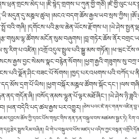
ྲན་གྲངས་མེད་པ། །ཇི་སྙེད་གྲགས་པ་ཀུན་གྱི་གཙོ། །ཛཾ་གྱི་ལུང་པར་ས
དེ་ཡི་མདུན་དུ་མཎྜལ་ཚུལ། །མངའ་བདག་ཆོས་རྒྱལ་ཡབ་སྲས་ཀྱིས། །ཨོ
ྤྲོ་བའི་གཞི། །དགོངས་པའི་རྩལ་ཆེན་ཡོངས་རྫོགས་པ། །ཡེ་ཤེས་སྤྱན་ལྡན་བ
 །རྩ་གསུམ་ལྷ་ཚོགས་མངོན་སུམ་བཞུགས། །བླ་གཏེར་ཆོས་ནོར་བགྲང
ུས་སུ་རིག་པ་འཛིན། །འགྲོ་འདུལ་སྤྲུལ་པའི་སྒྱུ་མས་གཏོན། །ཕ་ཝང་ངོས་ལ
།སངས་རྒྱས་བྱང་སེམས་སྣང་བརྙེན་སོགས། །ཕྱག་རྒྱའི་གཟུགས་སུ་བཀྲ་བ་
ས་པའི་ལྗོན་ཤིང་བཟང་པོ་སོགས། །ཁྱད་པར་འཕགས་པའི་བཀོད་པ་ནི།
ིག་དད་མོས་དྲག་པོ་ཡིས། །ཕྱག་བསྐོར་མཎྜལ་ཚོགས་སྐོང་དང་། །ལས་གཞིའ
ེན་ནད་གདོན་ཞི། །བསོད་ནམས་ལྷུན་པོ་ལྟར་མཐོ་ཞིང་། །ཡེ་ཤེས་ཉི་ཟླའ
བ། །ཕན་བདེའི་པད་ཚལ་རྒྱས་པར་འགྱུར། །
ཅེས་པའང་ཛཾ་ནང་གནས་འཛིན་བླ་
ྐུ་འཇམ་དབྱངས་ཆོས་ཀྱི་དབང་པོས་གསུང་གིས་ནན་ཏན་བསྐུལ་བས་མཚམས་སྦྱར་ཏེ། རིག་འཛིན
ུབ་ཕུག་དབུ་རྩེར་སྨྲས་རིམ་བཞིན། ཡི་གེ་པ་བསྐུལ་བ་པོས་མཛད་པ་འདིས་ཀྱང་བསྟན་འགྲོའི་ད