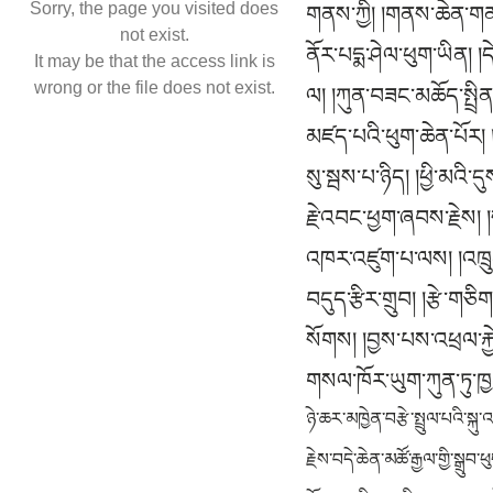
Sorry, the page you visited does
གནས་ཀྱི། །གནས་ཆེན་གནས་ཕ
not exist.
ནོར་པདྨ་ཤེལ་ཕུག་ཡིན། །
It may be that the access link is
wrong or the file does not exist.
ལ། །ཀུན་བཟང་མཆོད་སྤྲིན་ས
མཛད་པའི་ཕུག་ཆེན་པོར།
སུ་སྦས་པ་ཉིད། །ཕྱི་མའི་ད
རྗེ་འབང་ཕྱག་ཞབས་རྗེས། 
འཁར་འཛུག་པ་ལས། །འཁྲུང
བདུད་རྩིར་གྲུབ། །རྩེ་གཅ
སོགས། །བྱས་པས་འཕྲལ་རྐྱ
གསལ་ཁོར་ཡུག་ཀུན་ཏུ་ཁྱ
ཉེ་ཆར་མཁྱེན་བརྩེ་སྤྲུལ་པའི་ས
རྗེས་བདེ་ཆེན་མཚོ་རྒྱལ་གྱི་སྒྲ