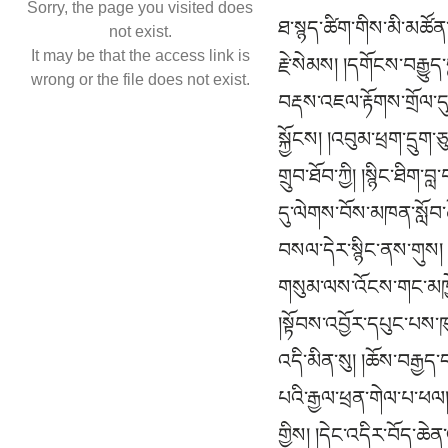
Sorry, the page you visited does
ཐ་སྙད་ཚིག་གིས་མི་མཚོན་དོན་དམ་ལྟ། །བྱིན་བརླབས་བརྒྱུད་པས་སྩོལ་ལམ་ཨ་ཏིའི་ཐེག །སྟོན་མཛད་ཀུན་བཟང་ཡབ་ཡུམ་རྡོ་རྗེ་སེམས། །དགོངས་བརྒྱུད་བླ་མ་ཚེ་རབས་གཏན་གྱི་སྐྱབས། །སྒྲ་ཚིག་བྱ་རྩོལ་ལས་འདས་ཆོས་ཉིད་བདེན། །གནས་ལུགས་བརྡས་འཇལ་རྟོགས་གྲོལ་དུས་མཉམ་པ། །དགའ་རབ་ཤྲཱི་སིང་འཇམ་དཔལ་བཤེས་གཉེན་དང༌། །བི་མ་མི་ཏྲས་བྱང་ཆུབ་བར་དུ་སྐྱོངས། །འབུམ་ཕྲག་དྲུག་ཅུ་རྩ་བཞིའི་ཡང་ཞུན་ཏེ། །རྒྱུད་ཆེན་བཅུ་བདུན་སྙན་ནས་སྙན་དུ་སྩལ། །ལྕེ་བཙུན་ལྡང་མ་བོད་བྱོན་གྲུབ་ཐོབ་ཀྱི། །སྙིང་ཐིག་བླ་བརྒྱུད་ཚོགས་ལ་དད་ཕྱག་བརྩེགས། །ཁྱད་པར་གངས་ལྗོངས་བསྟན་འགྲོའི་བསོད་ནམས་ཀྱི། །མགྲོན་དུ་ལེགས་བོས་མཁན་སློབ་ཆོས་གསུམ་གྱིས། །མདོ་སྔགས་བསྟན་པའི་ཉི་འོད་འབུམ་བརྡལ་བས། །འཁོར་བའི་གཅོང་མུན་བསལ་དེར་སྙིང་ནས་གུས། །ལུང་རྟོགས་སྐལ་ལྡན་ཤིང་རྟའི་སྤུན་ཟླ་གང༌། །ཀུན་ཉོན་རུས་བུ་བཀྲུ་ཕྱིར་བརྒྱུད་པའི་ཚུལ། །ལམ་གསུམ་ལས་འོངས་གང་མཁྱེན་ཛ་ཧྣུའི། །ལྟོར་བསྐྱིལ་བཀའ་དྲིན་སུམ་ལྡན་བླ་མར་འདུད། །སྔ་འགྱུར་རྡོ་རྗེ་ཐེག་པའི་གསེར་ལྡན་མ། །སྟོབས་འབྱོར་དཔུང་པས་ཁུར་བའི་ལྷག་མ་ཅན། །སྡེ་བཞི་དགེ་བཅུའི་མངའ་བདག་ཆོས་རྒྱལ་གྱི། །གདུང་བརྒྱུད་རྒྱལ་པོ་ཛཿདེ་འདི་མིན་སུ། །ཆོས་བརྒྱད་དབུ་རྨོག་བཙན་པོས་ཁེངས་པ་ཅན། །ལྟར་སྣང་འཇིག་རྟེན་འབྱོར་པ་ཕྲུ་མའི་གུར། །བདེན་དུ་འཛིན་པའི་རྒྱལ་ཕྲན་གེལ་པ་ཕལ། །དགེ་བཅུའི་མིག་གིས་ཆོས་རྒྱལ་མཆོག་འདིར་ལྟོས། །སྐྱེ་ཀུན་ལེགས་བྱས་ཚོགས་གཉིས་ས་བོན་གྱིས། །དེང་འདིར་བོད་ཆེན་འཛིན་མར་དབང་བསྒྱུར་ཞིང༌། །བསྟན་ལ་སྲི་ཞུ་མི་ལྷོད་ངོ་མཚར་གྱི། །རྣམ་ཐར་འདི་ཀོས་འཇིག་རྟེན་སྐལ་བཟང་བྱས། །དེ་ལ་གང་གླེང་བར་བྱ་བ་ནི། མི་མཇེད་འཇིག་རྟེན་གྱི་ཁམས་འདིར། སྐལ་བཟང་སངས་རྒྱས་སྟོང་འབྱོན་པའི་རྣམ་འདྲེན་བཞི་པ་རྒྱལ་བ་ཤཱཀྱ་ཐུབ་པ་ཞེས་གྲགས་པ་འདི་ཉིད། རྫོགས་ཆེན་སྟོན་པ་བཅུ་གཉིས་ཀྱི་ནང་ཚན་དུ་བཞུགས་པ་ཡིན་ཡང༌། རེ་ཞིག་ཡོངས་གྲགས་ལ་འདུལ་བ་རྣམ་པ་བཞིས་མཛད་པ་བཅུ་གཉིས་མཐར་དབྱུངས་ནས་མདོ་ལུགས་ཆོས་འཁོར་རྣམ་པ་གསུམ་བསྐོར་ནས་གསང་སྔགས་སླར་འབྱུང་བར་ལུང་གིས་བསྟན་པ་ལྟར། རི་མ་ལ་ཡའི་རྩེར་གསང་བའི་བདག་པོས་རིགས་ཅན་ལྔ་ལ་ཆོས་འཁོར་བསྐོར་བའི་བྱིན་རླབས་ཀྱིས་རྒྱལ་པོ་ཛཿལ་རྨི་ལྟས་ངོ་མཚར་བ་དང་བཅས་མ་ཧཱ་ཡོ་གའི་རྒྱུད་རྣམས་གླེགས་བམ་གྱི་ཆར་བབས། ཨ་ནུ་ཡོ་གའི་རྒྱུད་རྣམས་སིངྒ་ལར་བབ། དེ་སྐབས་ནུབ་ཕྱོགས་ཨུ་རྒྱན་གྱི་ཡུལ་དུ་སློབ་དཔོན་ཆེན་པོ་དགའ་རབ་རྡོ་རྗེས་རྫོགས་པ་ཆེན་པོའི་རྒྱུད་རྣམས་རྡོ་རྗེ་སེམས་དཔའ་ལ་དངོས་སུ་གསན། སྔགས་ཕྱོགས་རང་གི་བཞེད་པ་ལྟར་ན་སྔར་བཅོམ་ལྡན་འདས་ཞལ་བཞུགས་དུས་གསང་སྔགས་ཡོད་པར་ཡང་འདོད་ཅིང༌། རྒྱ་གར་དུ་གྲུབ་པ་ཐོབ་པ་དུ་མ་གསང་སྔགས་སྤྱོད་ཅིང་སྐལ་ལྡན་སྐྱོང་ཡང་སྔར་གྱི་ལུང་དེ་ཡོངས་སུ་མ་གྲགས་པ་ལ་དགོངས། བོད་འདིར་ཆོས་རྒྱལ་ཁྲི་སྲོང་གིས་མཁ
not exist.
It may be that the access link is
wrong or the file does not exist.