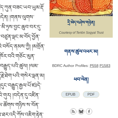
ན་ཀྱང་ཆོས་འདི་པས་རྣམ་ཤེས་རྟོག་པའི་ཡུལ་ལས་འདས་པའི་ཡེ་ཤེས་ཀྱི་རྒྱལ་ཁམས་དོན་དམ་པའི་བདེན་པ་ཆོས་ཀྱི་དབྱིངས་འདུས་མ་བྱས་སུ་སྨྲ་བ་གང་ཞིག ཁམས་གསུམ་དང་དཀར་ནག་ལས་ཀྱི་ཆ་འདུ་བྱས་པའི་ཁམས་སུ་མི་གནས་ཤིང་དེ་ལས་ཡོངས་སུ་གྲོལ་བའི་བདག་ཉིད་ཅན་དུ་འདོད་པའི་ཕྱིར་རྒྱུ་རྐྱེན་གྱིས་མ་བསྐྱེད་པ་སྔར་གྱི་ལུང་རྣམས་ཀྱིས་ཀྱང་རྟོགས་པར་ནུས་ལ། གལ་ཏེ་དེར་འདོད་ན། སློབ་དཔོན་ཀླུ་སྒྲུབ་ཀྱི་དབུ་མ་རྩ་ཤེས་ལས། ལས་དང་ཉོན་མོངས་རྣམ་རྟོག་ལས། །དེ་དག་སྤྲོས་ལས་སྤྲོས་པ་ནི། །སྟོང་པ་ཉིད་ཀྱིས་འགག་པར་འགྱུར། །ཞེས། ལས་དཀར་ནག་གི་རྒྱུ་འབྲས་ཐམས་ཅད་རྣམ་རྟོག་གི་མཚན་མ་ཙམ་ལས་བྱུང་བར་གསུངས་ནས་དེ་དག་ཐམས་ཅད་སྤྲོས་པ་དང་བྲལ་བའི་སྟོང་པ་ཉིད་ཀྱིས་ཞི་བར་གསུངས་ཤིང༌། དེ་ཉེ་བར་ཞི་བའི་ཚུལ་ཡང༌། གཞན་ལས་ཤེས་མིན་ཞི་བ་དང༌། །སྤྲོས་པ་རྣམས་ཀྱིས་མ་སྤྲོས་པ། །དེ་ནི་དེ་ཉིད་མཚན་ཉིད་དོ། །ཞེས་དང༌། ཡང་དེ་ཉིད་ལས། ཉོན་མོངས་ལས་དང་ལུས་རྣམས་དང༌། །བྱེད་པ་པོ་དང་འབྲས་བུ་དག །དྲི་ཟའི་གྲོང་དང་སྨིག་རྒྱུ་དང༌། །མིག་ཡོར་ཆུ་ཟླ་ཇི་བཞིན་ནོ། །ཞེས་དང༌། དེ་ཉིད་ཀྱི་དབུ་མ་སྲིད་པ་འཕོ་བ་ལས། ཅིར་ཡང་མི་རྟོག་སྟོང་པ་སྟེ། །ཡིད་ལ་མི་བྱེད་སྐྱེ་འཆི་མེད། །སྣང་བ་སྒྱུ་མ་དགེ་སྡིག་བྲལ། །སྟོང་དང་སྙིང་རྗེ་འཁོར་འདས་སྟོང༌། །སྒྱུ་མ་གསལ་སྟོང་བརྗོད་མེད་ཀྱི། །ཆོས་ཉིད་གསལ་དངོས་རྟོག་པ་མེད། །ཅེས་སོགས་དོན་དམ་བདེན་པའི་ཆོས་ཉིད་རྟོགས་པའི་དོན་འདུས་བྱས་པའི་དཀར་ནག་གི་ལས་ཐམས་ཅད་ཀྱིས་འཆིང་གྲོལ་མེད་པར་བཟང་ངན་རོ་མཉམ་ཆེན་པོར་རྟོགས་པར་སྔར་སྨོས་པ་ལྟར་ཆོས་ཐམས་ཅད་ཀྱི་རང་བཞིན་སྨོན་པ་མེད་པའི་མཚན་ཉིད་ཅན་དུ་ལ་བཟླ་བའི་ཆོས་ཉིད་དྲང་ཐད་དུ་སྟོན་པའི་སྐབས་ཏེ། སེམས་སྡེ་ལ་དབྱེ་ན་བདུན་ཏེ། འབྲས་བུ་སེམས་ཀྱི་བྱུང་སར་འདོད་སེམས་ཕྱོགས་པ། གོལ་སྒྲིབ་ལ་བཟླ་བ། གཏན་ཚིག་ཁུང་རྡིབ་པ། རྒྱ་ཆད་ཕྱོགས་ལྷུང་མེད་པ། ཕྱོགས་འཛིན་གྲུབ་མཐའི་ས། བློ་བྲལ་ཕྱོགས་འཛིན་ལས་འདས་པ། སེམས་ཀྱི་ཕྱོགས་ཡིན་དུ་སྨྲ་བ་རྣམས་སོ། །གཉིས་པ་ཀློང་གི་སྡེའི་ངོ་བོ་ནི་རང་བྱུང་གི་ཡེ་ཤེས་ཆོས་ཉིད་ཀུན་ཏུ་བཟང་པོའི་ཀློང་ཡངས་པར་ཆོས་ཅན་ཇི་ལྟར་སྣང་བ་ཐམས་ཅད་རང་སྣང་བཀོད་པའི་རྒྱན་ཙམ་ལས་འཆིང་གྲོལ་དང༌། ཤར་བྱ་ཤར་བྱེད་དུ་མ་གྲུབ་པས། སེམས་སྡེ་ལྟར་རྩལ་དང་རོལ་པར་སྣང་བར་མི་བཞེད་ཅིང༌། ལྟོས་གྲུབ་དང༌། ཡོད་མེད་དང༌། ཡིན་མིན་དང༌། དག་མ་དག་གང་དུའང་མི་དཔྱོད་པར་ཡེ་གྲོལ་ཕྱོགས་འབྱམས་ཆེན་པོར་གཏན་ལ་ཕབ་པ་འདི་ཉིད་ཀྱི་གྲུབ་པའི་མཐའོ། །དབྱེ་ན་ཀློང་ནག་པོ་རྒྱུ་མེད་དུ་སྨྲ་བ། ཀློང་ཁྲ་བོ་སྣ་ཚོགས་དུ་སྨྲ་བ། ཀློང་དཀར་པོ་སེམས་སུ་སྨྲ་བ། ཀློང་རབ་འབྱམས་རྒྱུ་འབྲས་ལ་བཟླའོ། །དེ་དག་ཀྱང་བསྡུ་ན། རོལ་པ། རྒྱན། ཆོས་ཉིད། བྱ་བྲལ་གྱི་ཀློང་བཞིའོ། །མན་ངག་སྡེ་ནི། འོག་མ་གཉིས་ལས་ཁྱད་པར་ད
དྲི་མེད་བཤེས་གཉེན།
Courtesy of Tertön Sogyal Trust
གནས་ཚུལ་འཕར་མ།
BDRC Author Profiles:
P558
P1583
ཕབ་ལེན།
EPUB
PDF