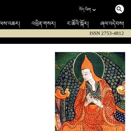
བོད་ཡིག
ལས་འཆར།
འཕྲིན་གསར།
ང་ཚོའི་སྐོར།
ཞལ་འདེབས།
ISSN 2753-4812