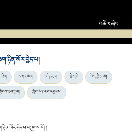
འཚོལ་ཞིབ།
ཆག་ཉིན་མོར་བྱེད་པ།
ང་ཐིག
དཀར་ཆག
བོད་ཡུལ།
སྡེ་དགེ
བོད་ཀྱི་བླ་མ།
སྟོབས་རྣམ་རྒྱལ།
ཀློང་ཆེན་རབ་འབྱམས།
་ཉིན་མོར་བྱེད་པ་བཞུགས་སོ། །