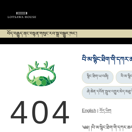
བོད་བརྒྱུད་ནང་བསྟན་གསུང་རབ་སྒྲ་བསྒྱུར་ཁང་།
བི་མ་སྙིང་ཐིག་གི་དཀར་
སྙིང་ཐིག་ཡ་བཞི།
བི་མ་སྙི
ཞེ་ཆེན་དབོན་སྤྲུལ་འགྱུར་མེད་མཐུ་
404
English
|
བོད་ཡིག
༄༅། །བི་མ་སྙིང་ཐིག་གི་དཀར་ཆག