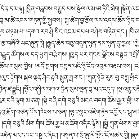
ན་སློབ་གདན་དྲངས་ནས་གཙུག་ལག་ཁང་བཞེངས་ཤིང་མདོ་སྔགས་ཀྱི་བསྟན་པ་ཁྱབ་བརྡལ་དུ་སྤེལ། ཁྱད་པར་ཉང་ཏིང་འཛིན་བཟང་པོས་ལུང་བསྟན་པ་ལྟར་སློབ་དཔོན་བི་མ་མི་ཏྲ་སྤྱན་དྲངས་པ་དང༌། ལོ་ཙཱ་བ་སྐ་བ་དཔལ་བརྩེགས་ཀྱིས་རྫོགས་ཆེན་གྱི་ཆོས་དུ་མ་བསྒྱུར། ཆོས་རྒྱལ་ཡབ་སྲས་སོགས་ཀྱིས་གསན། སླར་ཕྱི་རབས་ཀྱི་གདུལ་བྱར་དགོངས་ཏེ་དབུ་རུ་ཞྭའི་ལྷ་ཁང་དུ་གཏེར་དུ་སྦས་པ་ལྡང་མ་ལྷུན་རྒྱལ་གྱིས་བཏོན་པར་བི་མ་སྙིང་ཐིག་ཏུ་གྲགས་པ་དང༌། པདྨས་རྫོགས་པ་ཆེན་པོའི་སྐོར་ཏེ་སྒྲོ་བྲག་དཀར་དུ་སྦས་པ་གཏེར་སྟོན་རིན་ཆེན་ཚུལ་རྡོར་པས་བཏོན་པ་མཁའ་འགྲོ་སྙིང་ཐིག་གཉིས་ལ་མ་གཉིས་དང༌། སྔ་མའི་དོན་སྙིང་པོ་དྲིལ་བ་བླ་མ་ཡང་ཏིག་དང༌། རྗེས་མར་མྱུ་གུ་དང༌། སྡོང་པོ་དང༌། ལོ་འབྲས་མེ་ཏོག་སོགས་བསྐྱེད་པ་བཞིན་རྒྱས་པར་བཀྲལ་བ་མཁའ་འགྲོ་ཡང་ཏིག་སྟེ་བུ་གཉིས་ལ་སྙིང་ཐིག་ཡ་བཞིར་གྲགས། བི་མ་སྙིང་ཐིག་མ་བུའི་དོན་གསལ་བར་ཀུན་མཁྱེན་ཀློང་ཆེན་རབ་འབྱམས་པས་བཀྲལ་བ་ཟབ་མོ་ཡང་ཏིག་ཡིན་པས། ཆོས་འདི་རྣམས་ཉམས་སུ་བླངས་ན་གསང་སྔགས་སྤྱི་དང་མི་འདྲ་བའི་ཁྱད་པར་འཇའ་ལུས་འཕོ་བ་ཆེན་པོའི་སྐུས་བསྐལ་པ་མ་སྟོངས་བར་འགྲོ་དོན་མཛད་པར་རྒྱལ་དབང་པདྨ་དང༌། བི་མ་ལ་ལྟ་བུ་ཡིན་ཞིང༌། རྒྱ་བོད་དུ་གྲུབ་པ་ཐོབ་པ་ཤིན་ཏུ་མང་བའི་གཏམ་ཡོངས་གྲགས་ལ་བསྐྱར་ཟློས་མ་དགོས། སྐབས་དོན་གླེང་བར་འོས་པ་ནི་རྒྱ་གར་དུ་སྔགས་གསར་རྙིང་གི་དབྱེ་བ་མེད་ཀྱང༌། བོད་འདིར་བསྟན་པ་འཕེལ་འགྲིབ་ཀྱིས་ཕྱེ་བ་ཡིན་མོད། དེ་ལ་སྔགས་ཕྱི་ནང་གི་ནང་པར་རྣལ་འབྱོར་བླ་མེད་ཅེས་ཐེག་པའི་ཡ་གྱལ་དུ་འདོད་པ་མཚུངས་ལ་རྙིང་མ་རྣམས་དེ་ལས་ལྷག་པར་ཨ་ནུ་དང་ཨ་ཏིར་དབྱེ་བས་ཐེག་རིམ་དགུ་བྱུང་ཞིང༌། འདིར་བཤད་ཀྱི་རྫོགས་པ་ཆེན་པོ་ནི་ཐེག་པའི་རྒྱལ་པོ་སྟེ་འདི་ཉིད་ཀྱིས་གཞལ་ན་རིམ་པ་འོག་མ་བརྒྱད་པོའི་ཐེག་པ་རྣམས་ཀྱིས་དོན་ལ་ཡོད་མ་མྱོང་བའི་སེམས་རྟོག་གློ་བུར་བ་འབའ་ཞིག་གིས་འགྱུར་བ་མེད་པ་ལ་བློས་བཟོ་འཆོས་ཤིང་བསྒྱུར། སྤང་དུ་མེད་པ་ལ་གཉེན་པོས་བཅོས་ནས་སྤངས། བསལ་དུ་མེད་པ་ལ་བསལ་འདོད་ཀྱི་བློས་སྐྱོན་དུ་དམིགས། ཐོབ་ཏུ་མེད་པ་ལ་གཞན་ནས་ཐོབ་བྱར་ཡོད་པའི་རེ་དོགས་ཀྱི་དབྱེན་བཅུག །རྩོལ་སྒྲུབ་དང་བྲལ་བར་འབད་རྩོལ་གྱིས་མ་རིག་པ་ཆེན་པོས་རང་གནས་ཀྱི་ཡེ་ཤེས་ལ་བསྒྲིབས་པས་རྣལ་མའི་དེ་ཁོ་ན་ཉིད་ལ་རེག་པའི་སྐབས་མེད་པ་སྟེ། འདི་ལྟར་ཐེག་པ་འོག་མའི་ཉན་རང་གིས་རྟོགས་པའི་བདག་མེད་ནི་ཤེས་པ་དང་རྡུལ་རྫས་ལ་དོན་དམ་དུ་འདོད་ལ། རྣམ་རིག་སྨྲ་བས་རང་ཤེས་རང་གསལ་ཉིད་ཀྱི་རྣམ་ཤེས་ལ་དོན་དམ་ཡོངས་གྲུབ་ཏུ་འདོད་པ་དག་ནི་འཇིག་རྟེན་པའི་སེམས་དང་སེམས་བྱུང་ལས་འདས་པ་མེད་ཅིང༌། དབུ་མས་བདེན་པ་གཉིས་ཀྱིས་གཞལ་བའི་སྐྱེ་མེད། འགག་མེད། ཡོད་མེད། མེད་མིན་ལ་སོགས་གཏན་ཚིགས་ཆེན་པོ་བཞི་ལ་སོགས་པས་དཔྱད་པའི་འགོག་བདེན་དང༌། མཐའ་བྲལ་དང༌། སྤྲོས་བྲལ་སོགས་ཀྱི་མཚུངས་དཔེ་ནམ་མཁའ་ལྟ་བུའི་སྟོང་པར་འཛིན་པ་དང༌། སྔགས་འོག་མའི་བྱ་བས་དག་པ་གསུམ་གྱི་ལྷ་གཙང་སྦྲ་སོགས་དཀའ་ཐུབ་ཀྱིས་མཉེས་པའི་དངོས་གྲུབ་འགྲུབ་པར་འདོད་པ་དང༌། ཉེ་བའི་རྣལ་འབྱོར་གྱིས་ལྟ་སྤྱོད་གོང་འོག་ཡ་ཆ་བས་མཚན་འཛིན་དང༌། རྣལ་འབྱོར་གྱིས་དོན་དམ་པའི་བྱིན་རླབས་ལྷར་བལྟས་ནས་ཕྱག་རྒྱ་བཞིའི་རྣལ་འབྱོར་ལ་དམིགས་པ་དང༌། རྣལ་འབྱོར་ཆེན་པོས་བསྐྱེད་རིམ་དང༌། རྫོགས་རིམ་རྩ་ཐིག་རླུང་གསུམ་ལ་གནད་དུ་གཅུན་པས་ཡེ་ཤེས་སྐྱེ་བར་འདོད་ཅིང༌། རྗེས་སུ་རྣལ་འབྱོར་གྱིས་དབྱིངས་ཡེ་ཤེས་བསྐྱེད་བྱ་སྐྱེད་བྱེད་ལྷའི་དཀྱིལ་འཁོར་དུ་བལྟ་བ་སོགས་མདོར་ན་ཨ་ནུ་མན་ཆད་ཀྱི་རིམ་པ་དེ་དག་ཐམས་ཅད་བློས་རིག་པའི་གྲུབ་མཐའ་ཁོ་ན་སྟེ། དེ་དག་ཐམས་ཅད་ཀྱང་བློ་ངོར་འདི་ནི་མེད་དོ། །སྟོང་ངོ༌། བདེན་ནོ། །སྙམ་པའི་སྙམ་བྱེད་དང༌། ཡིད་བྱེད་དང༌། རྟོག་དཔྱོད་ཀྱི་ཡུལ་ཡུལ་ཅན་ལ་ཆོས་ཉིད་ཡིན་པར་བརླམས་པ་ལས་གཉུག་མའི་གནས་ལུགས་ཇི་བཞིན་མཐོང་བ་ནི་མེད་དོ། །དེ་དག་རྣམས་ནི་སེམས་ཀྱིས་བྱས་ཤིང་བཅོས་པས་སེམས་ནི་ཚོགས་བརྒྱད་ཀུན་ཏུ་རྟོག་པ་དོར་བྱའི་དྲི་མ་ཡིན་ལ། འདི་ལྟར་རང་བཞིན་རྫོགས་པ་ཆེན་པོ་ནི་སེམས་ལས་འདས་པའི་སེམས་ཉིད་རིག་པ་རང་བྱུང་གི་ཡེ་ཤེས་འོད་གསལ་འདུས་མ་བྱས་པར་གཤིས་ཀྱི་ཡོན་ཏན་ཐམས་ཅད་ལྷུན་གྲུབ་ཏུ་བཞུགས་པ་ལས་བསྐྱེད་བྱ་སྐྱེད་བྱེད་ཀྱི་རྒྱུ་འབྲས་དང་གཞན་གྱི་རྐྱེན་ལ་སོགས་པའི་ཁམས་ལ་རང་བཞིན་གྱིས་གྲོལ་བས་ལྟོས་མི་དགོས་པ་ནམ་མཁའ་ལྟ་བུའི་མཚན་ཉིད་གནས་ལུགས་འཕོ་འགྱུར་མེད་པར་གྲུབ་པའི་གནད་ཀྱིས་ཐོག་མའི་མགོན་པོ་ཀུན་ཏུ་བཟང་པོ་ཉིད་ཀྱང་བྱས་པ་མེད་པར་རང་བྱུང་གི་ཡེ་ཤེས་རང་རྟོགས་པའི་ཆ་ནས་སངས་རྒྱས་པ་ལས་ཐོས་བསམ་དང་འདུ་བྱས་པའི་ཚོགས་བསགས་སོགས་རྐྱེན་གཞན་གྱིས་མ་བྱུང་བར་བསྟན་པ་སྟེ་རྩ་བ་ཤེས་རབ་ལས། རང་བཞིན་རྒྱུ་དང་རྐྱེན་ལས་ནི། །འབྱུང་བར་རིགས་པ་མ་ཡིན་ནོ། །རྒྱུ་དང་རྐྱེན་ལས་བྱུང་བ་ནི། །རང་བཞིན་བྱས་པ་ཅན་ཞེས་བྱར། །ཇི་ལྟ་བུར་ན་རུང་བར་འགྱུར། །རང་བཞིན་དག་ནི་བཅོས་མེད་དང༌། །གཞན་ལ་ལྟོས་པ་མེད་པ་ཡིན། །ཅེས་གསུངས་པ་འདིས་རང་བཞིན་གཤིས་ཀྱི་གནས་ལུགས་རྫོགས་པ་ཆེན་པོའི་གྲུབ་པའི་མཐའ་རྒྱུ་རྐྱེན་ལས་འདས་པའི་འདུས་མ་བྱས་ཀྱི་ཡེ་ཤེས་མངོན་པར་རྟོགས་པའི་སྒྲ་དབྱངས་མངོན་སུམ་དུ་སྒྲོགས་པར་མཛད་དོ། །དེ་ལ་ཨ་ཏི་ནི་ཤིན་ཏུ་བའི་དོན་ཏེ། མཆོག་དང༌། རབ་དང༌། ཕུལ་དང༌། རྩེ་མོ་དང༌། ཡང་སྙིང་དུ་གྱུར་པའོ། །ཡོ་ག་རྣལ་འབྱོར་ཏེ། རྣལ་འབྱོར་ཐམས་ཅད་ཀྱི་མཐར་ཐུག་པས་ན་ཤིན་ཏུ་རྣལ་འབྱོར་རོ། །དེ་ཉིད་རྫོགས་རིམ་ཐམས་ཅད་ཀྱི་སྙིང་པོར་གྱུར་པས་དེའི་བླ་ན་བགྲོད་བྱ་གཞན་མེད་ལ། འདི་ཉིད་ཀྱིས་ཤིན་ཏུ་ཟབ་ཅིང་བརྟག་པར་དཀའ་བའི་ནམ་མཁའ་ལྟ་བུའི་སྐྱེ་བ་མེད་པའི་ཆོས་ཉིད་བཅར་ཕོག་ཏུ་སྟོན་པས་ན་ཆེན་པོའི་སྒྲས་བསྟན་པ་ཡིན་ཏེ། བཅོམ་ལྡན་འདས་ཀྱིས། ནམ་མཁའ་ལྟར་བསམ་གྱིས་མི་ཁྱབ་པའི་ཆོས་སྟོན་པ་ནི་ཤིན་ཏུ་ཆེན་པོའོ། །ཞེས་བཀའ་སྩལ་པའང་འདིའི་ངེས་ཚིག་ལ་དགོངས་པའོ། །དེ་ལྟར་ཡིན་ན་དེའི་ཕྱིར་རྫོགས་པ་ཆེན་པོའི་རང་བཞིན་འདི་ཉིད་བདེ་བར་གཤེགས་པས་བཀའ་འཁོར་ལོ་བར་པར་སྤྲོས་པའི་མཚན་མ་མི་དམིགས་པའི་ཚུལ་གྱིས་བསམ་མི་ཁྱབ་པའི་གནས་ལུགས་རྒྱས་པར་བསྟན་མོད་ཀྱི། གཤིས་ཀྱི་བཞུགས་ཚུལ་མ་བསྟན། འཁོར་ལོ་ཐ་མར་གཤིས་ཀྱི་བཞུགས་ཚུལ་བསྟན་ཀྱང་དེ་མངོན་དུ་བྱེད་པའི་ལམ་མཚན་ཉིད་པ་མ་བསྟན། དེའི་ཕྱིར་འཁོར་ལོ་བར་པའི་དགོངས་པ་འཕགས་མཆོག་ཀླུས་བཀྲལ་བའི་རིགས་ཚོགས་ཀྱི་དགོངས་པ་མ་འགྱུར་བ་དང༌། དེའི་ཆོས་དབྱིངས་བསྟོད་པ་སོགས་དང༌། ཐ་མའི་དགོངས་པ་རྒྱལ་ཚབ་བྱམས་པ་དང་འཕགས་མཆོག་ཐོགས་མེད་སྐུ་མཆེད་སོགས་ཀྱིས་བཀྲལ་བ་བཅས་ཤིང་རྟ་ཆེན་པོ་རྣམ་གཉིས་ཀྱི་དགོངས་པ་མཐར་ཐུག་འགལ་བར་མི་འདུ་བར་རྫོགས་པ་ཆེན་པོ་ཉིད་དུ་དོན་གྱིས་གནས་ཏེ་གང་གི་ཕྱིར་ཞེ་ན། རང་བཞིན་ཆོས་ཉིད་ཟབ་མོའི་གནས་ལུགས་དེ་ལས་གཞན་སློབ་དཔོན་དེ་དག་མི་བཞེད་ཅིང༌། དེ་ལས་གཞན་དུ་རྫོགས་པ་ཆེན་པོའང་མ་གྲུབ་པའི་ཕྱིར་རོ། །དབྱེ་ན་གསུམ་སྟེ། སེམས་ཀྱི་སྡེའི་ངོ་བོ་ནི་ཐེག་པའི་རིམ་པ་དང༌། བདེན་པ་གཉིས་དང༌། ཕར་ཕྱིན་དྲུག་དང༌། རིམ་པ་གཉིས་སོགས་ལ་དེར་འཛིན་གྱི་འདུ་ཤེས་དམ་པོས་དཀྲིས་པའི་ཟག་པ་དང་བཅས་པའི་ལམ་བདེན་འདུ་བྱས་པ་གང་ཞིག་དག་མཉམ་ཆེན་པོའི་ཡེ་ཤེས་གཉུག་མའི་བྱང་ཆུབ་སེམས་ཀྱི་རང་བཞིན། ཆོས་དབྱིངས་སྤྲོས་པ་དང་བྲལ་བ་དོན་དམ་བདེན་པའི་གཤིས་དེ་ཉིད་རྒྱུ་འབྲས་དགེ་སྡིག་བླང་དོར་གྱི་ཆ་ལས་རྣམ་པར་གྲོལ་བའི་དབྱིངས་ཆེན་པོར་ལ་བཟླ་བའོ། །དེ་ལྟར་བསྟན་པ་ཟབ་མོའི་གནས་ལ་བལྟ་བའི་བློ་གྲོས་ཀྱི་སྤྱན་ཕྲ་བ་འགའ་ཞིག་གིས་རྫོགས་ཆེན་གྱིས་ཐབས་ཀྱི་ཆ་ཡལ་བར་དོར་བ། ལས་རྒྱུ་འབྲས་ལ་སྐུར་པ་བཏབ་བོ། །ཞེས་ནན་གྱིས་འགོག་པར་བྱས་སོ། །ཟབ་མོའི་གནས་ལ་བྱིས་པའི་བློ་གྲོས་སྐྲག་པ་སྐྱེ་བ་བདེ