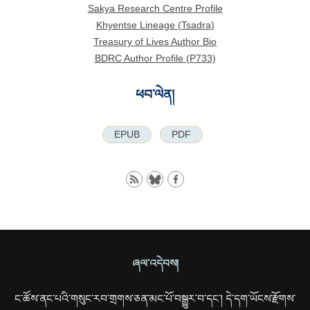
Sakya Research Centre Profile
Khyentse Lineage (Tsadra)
Treasury of Lives Author Bio
BDRC Author Profile (P733)
ཕབ་ལེན།
EPUB
PDF
ཞལ་འདེབས།
ང་ཚོས་ནང་པའི་གསུང་རབ་གྲགས་ཅན་མང་པོ་བསྒྱུར་བ་དང་། དེ་དག་ཡོངས་རྫོགས་