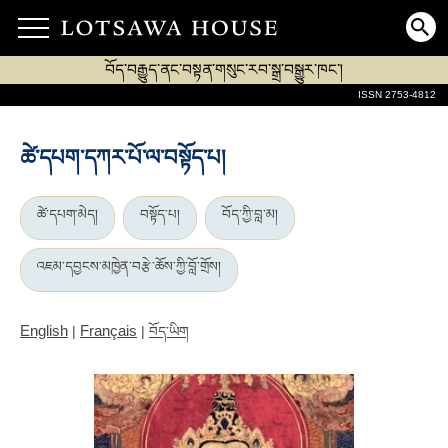
བོད་བརྒྱུད་ནང་བསྟན་གསུང་རབ་སྒྲ་བསྒྱུར་ཁང་།
ISSN 2753-4812
ཚེ་དཔག་དཀར་པོ་ལ་བསྟོད་པ།
ཚེ་དཔག་མེད།
བསྟོད་པ།
བོད་ཀྱི་བླ་མ།
འཇམ་དབྱངས་མཁྱེན་བརྩེ་ཆོས་ཀྱི་བློ་གྲོས།
English
Français
|
|
བོད་ཡིག