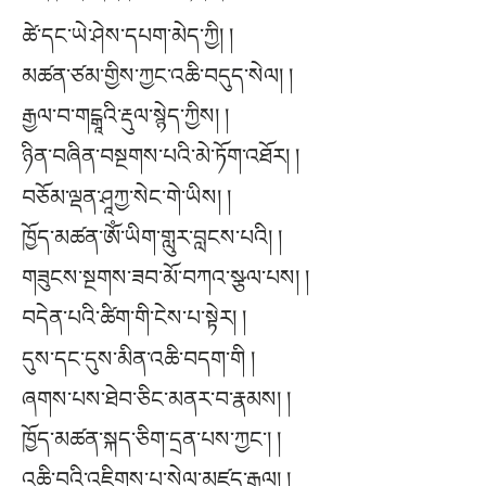
ཚེ་དང་ཡེ་ཤེས་དཔག་མེད་ཀྱི། །
མཚན་ཙམ་གྱིས་ཀྱང་འཆི་བདུད་སེལ། །
རྒྱལ་བ་གངྒཱའི་རྡུལ་སྙེད་ཀྱིས། །
ཉིན་བཞིན་བསྔགས་པའི་མེ་ཏོག་འཐོར། །
བཅོམ་ལྡན་ཤཱཀྱ་སེང་གེ་ཡིས། །
ཁྱོད་མཚན་ཨོཾ་ཡིག་གླུར་བླངས་པའི། །
གཟུངས་སྔགས་ཟབ་མོ་བཀའ་སྩལ་པས། །
བདེན་པའི་ཚིག་གི་ངེས་པ་སྟེར། །
དུས་དང་དུས་མིན་འཆི་བདག་གི །
ཞགས་པས་ཐེབ་ཅིང་མནར་བ་རྣམས། །
ཁྱོད་མཚན་སྐད་ཅིག་དྲན་པས་ཀྱང་། །
འཆི་བའི་འཇིགས་པ་སེལ་མཛད་རྒྱལ། །