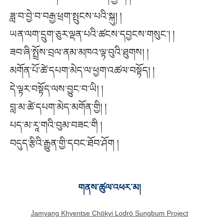
ཟླ་བ་བྱེ་བ་བརྒྱ་ཕྲག་སྤུངས་པའི་སྐུ། །
ཡན་ལག་དྲུག་ཅུར་ལྡན་པའི་ཚངས་དབྱངས་གསུང་། །
ཟབ་ཞི་སྤྲོས་བྲལ་ནམ་མཁའ་ལྟ་བུའི་ཐུགས། །
མགོན་པོ་ཚེ་དཔག་མེད་ལ་ཕྱག་འཚལ་བསྟོད། །
དེ་ལྟར་བསྟོད་ལས་བྱུང་བ་ཡི། །
བླ་མ་ཚེ་དཔག་མེད་མགོན་གྱི། །
པད་མ་རཱ་གའི་བུམ་བཟང་གི །
བདུད་རྩིའི་རྒྱུན་གྱི་དབང་ཐོབ་ཤོག །
གནས་ཚུལ་འཕར་མ།
Jamyang Khyentse Chökyi Lodrö Sungbum Project