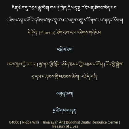
རིན་མེད་དུ་འབུལ་རྒྱུ་ཡིན། གལ་ཏེ་ཁྱེད་ཀྱིས་དྲ་རྒྱ་འདི་ཕན་ཐོགས་ཡོད་པར་
གཟིགས་ན། ང་ཚོའི་དམིགས་ཡུལ་གྲུབ་པར་མཐུན་འགྱུར་རོགས་རམ་གནང་རོགས།
པེ་ཊོན་ (Patreon) ཐོག་ནས་རམ་འདེགས་གནོངས།
འབྲེལ་ཐག
སངས་རྒྱས་ཀྱི་བཀའ།
རྒྱ་གར་གྱི་སློབ་དཔོན་རྣམས་ཀྱི་བརྩམས་ཆོས།
བོད་གྱི་སྐྱེས་
|
|
བུ་དམ་པ་རྣམས་ཀྱི་བརྩམས་ཆོས།
བརྗོད་གཞི།
|
མཉན་ཆས།
དྲ་ཚིགས་གཞན།
84000
|
Rigpa Wiki
|
Himalayan Art
|
Buddhist Digital Resource Center
|
Treasury of Lives