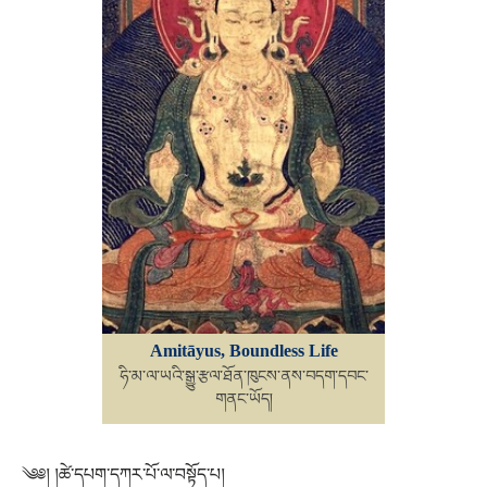
Amitāyus, Boundless Life
ཧི་མ་ལ་ཡའི་སྒྱུ་རྩལ་ཐོན་ཁུངས་ནས་བདག་དབང་
གནང་ཡོད།
༄༅། །ཚེ་དཔག་དཀར་པོ་ལ་བསྟོད་པ།