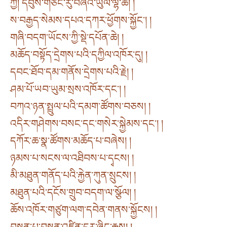
ཀྱེ། དབུས་གཙང་རུ་བཞིའི་ཡུལ་ལྷ་ཆེ། །
ས་བརྒྱད་སེམས་དཔའ་དཀར་ཕྱོགས་སྐྱོང་། །
གཞི་བདག་ཡོངས་ཀྱི་སྡེ་དཔོན་ཆེ། །
མཆོད་བསྟོད་དྲེགས་པའི་དཀྱིལ་འཁོར་དུ། །
དབང་ཐོབ་དམ་གནོས་དྲེགས་པའི་རྗེ། །
ཤམ་པོ་ཡབ་ཡུམ་སྲས་འཁོར་དང་། །
བཀའ་ཉན་སྤྲུལ་པའི་དམག་ཚོགས་བཅས། །
འདིར་གཤེགས་བསང་དང་གསེར་སྐྱེམས་དང་། །
དཀོར་ཆ་སྣ་ཚོགས་མཆོད་པ་བཞེས། །
ཉམས་པ་སངས་ལ་འཐིབས་པ་དྭངས། །
མི་མཐུན་གནོད་པའི་རྐྱེན་ཀུན་སྲུངས། །
མཐུན་པའི་དངོས་གྲུབ་བདག་ལ་སྩོལ། །
ཆོས་འཁོར་གཙུག་ལག་དབེན་གནས་སྐྱོངས། །