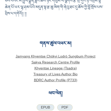
ཅེས་པའང་མེ་སྤྲེལ་སྣྲོན་ཟླའི་ཚེས་ཉེར་གསུམ་ལ་ལྕགས་རྩི་གྲི་གུའི་ཉེ་འགྲམ་ལྷ་
ཆེན་པོ་ཡར་ལྷ་ཤམ་པོའི་མདུན་སྟ་རྩ་ཆུ་མིག་གི་ནེའུ་ཐང་དུ་ཆོས་ཀྱི་བློ་གྲོས་པས་
བྲིས་པ་དགེའོ།། །།
གནས་ཚུལ་འཕར་མ།
Jamyang Khyentse Chökyi Lodrö Sungbum Project
Sakya Research Centre Profile
Khyentse Lineage (Tsadra)
Treasury of Lives Author Bio
BDRC Author Profile (P733)
ཕབ་ལེན།
EPUB
PDF