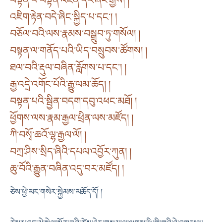
བསྟན་པ་བསྟན་འཛིན་དར་ཞིང་རྒྱས། །
འཇིག་རྟེན་བདེ་ཞིང་སྐྱིད་པ་དང་། །
བཅོལ་བའི་ལས་རྣམས་བསྒྲུབ་ཏུ་གསོལ། །
བསྟན་ལ་གནོད་པའི་ཡིད་བསྲུབས་ཚོགས། །
ཐལ་བའི་རྡུལ་བཞིན་རློགས་པ་དང་། །
རྒྱ་འདྲེ་འགོང་པོའི་རྒྱུ་ལམ་ཆོད། །
བསྟན་པའི་སྦྱིན་བདག་དབུ་འཕང་མཐོ། །
ཕྱོགས་ལས་རྣམ་རྒྱལ་ཕྲིན་ལས་མཛོད། །
ཀི་བསྭོ་ཆའོ་ལྷ་རྒྱལ་ལོ། །
བཀྲ་ཤིས་སྲིད་ཞིའི་དཔལ་འབྱོར་ཀུན། །
ཆུ་བོའི་རྒྱུན་བཞིན་འདུ་བར་མཛོད། །
ཅེས་ཕྱེ་མར་གསེར་སྐྱེམས་མཆོད་དོ། །