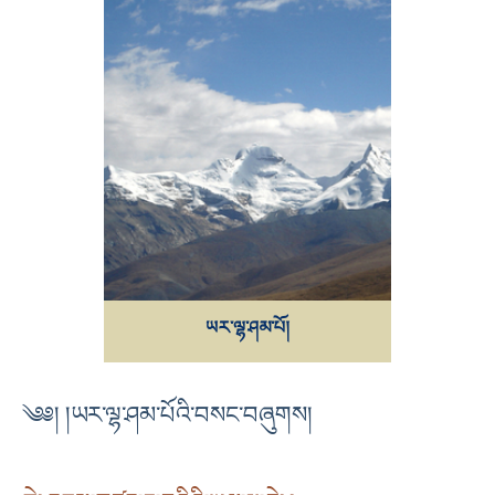
ཡར་ལྷ་ཤམ་པོ།
༄༅། །ཡར་ལྷ་ཤམ་པོའི་བསང་བཞུགས།