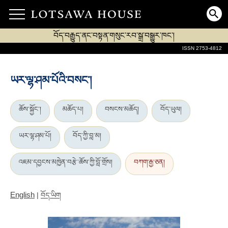
བོད་བརྒྱུད་ནང་བསྟན་གསུང་རབ་སྒྲ་བསྒྱུར་ཁང་།
ISSN 2753-4812
ཡར་ལྷ་ཤམ་པོའི་བསང་།
ཆོས་སྐྱོང་།
མཆོད་པ།
བསངས་མཆོད།
བོད་ཡུལ།
ཡར་ལྷ་ཤམ་པོ།
བོད་ཀྱི་བླ་མ།
འཇམ་དབྱངས་མཁྱེན་བརྩེ་ཆོས་ཀྱི་བློ་གྲོས།
བཀག་རྒྱ་ཅན།
English
|
བོད་ཡིག