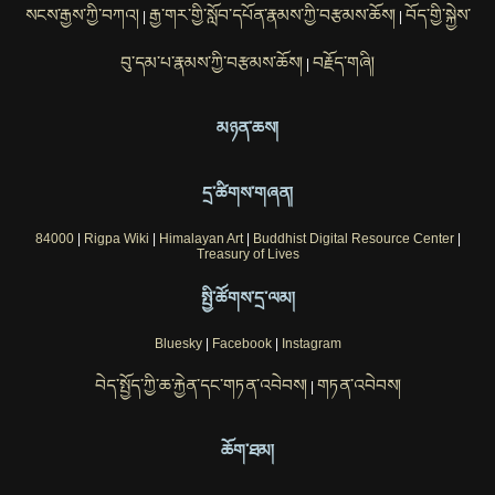
སངས་རྒྱས་ཀྱི་བཀའ།
རྒྱ་གར་གྱི་སློབ་དཔོན་རྣམས་ཀྱི་བརྩམས་ཆོས།
བོད་གྱི་སྐྱེས་
|
|
བུ་དམ་པ་རྣམས་ཀྱི་བརྩམས་ཆོས།
བརྗོད་གཞི།
|
མཉན་ཆས།
དྲ་ཚིགས་གཞན།
84000
|
Rigpa Wiki
|
Himalayan Art
|
Buddhist Digital Resource Center
|
Treasury of Lives
སྤྱི་ཚོགས་དྲ་ལམ།
Bluesky
|
Facebook
|
Instagram
བེད་སྤྱོད་ཀྱི་ཆ་རྐྱེན་དང་གཏན་འབེབས།
གཏན་འབེབས།
|
ཆོག་ཐམ།