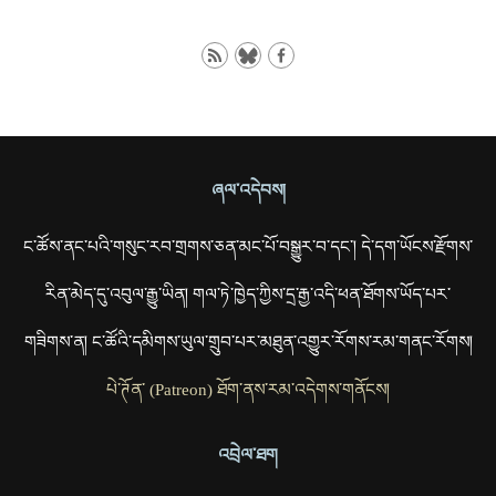
ཞལ་འདེབས།
ང་ཚོས་ནང་པའི་གསུང་རབ་གྲགས་ཅན་མང་པོ་བསྒྱུར་བ་དང་། དེ་དག་ཡོངས་རྫོགས་
རིན་མེད་དུ་འབུལ་རྒྱུ་ཡིན། གལ་ཏེ་ཁྱེད་ཀྱིས་དྲ་རྒྱ་འདི་ཕན་ཐོགས་ཡོད་པར་
གཟིགས་ན། ང་ཚོའི་དམིགས་ཡུལ་གྲུབ་པར་མཐུན་འགྱུར་རོགས་རམ་གནང་རོགས།
པེ་ཊོན་ (Patreon) ཐོག་ནས་རམ་འདེགས་གནོངས།
འབྲེལ་ཐག