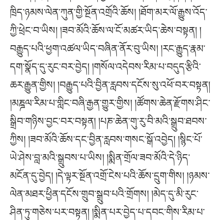
ཁྲིད་ཉམས་ལེན་ཀུན་གྱི་སྔོན་འགྲོའི་ཆོས། །ཐོག་མར་ལོ་རྒྱུས་འོད་
ཀྱི་ཕྲེང་བ་ཡིས། །ཟབ་མོའི་ཆོས་ལ་ངོ་མཚར་ཡིད་ཆེས་བསྟན། །
བརྒྱུད་པའི་ཕྱག་འཚལ་ཡིད་བཞིན་ནོར་བུ་ཡིས། །རང་རྒྱུད་རྣམ་
དག་སྣོད་དུ་རུང་བར་བྱེད། །གསོལ་འདེབས་རིམ་པ་བདུད་རྩིའི་
ཆར་རྒྱུན་གྱིས། །བརྒྱུད་པའི་བྱིན་རླབས་དངོས་སུ་འཕོ་བར་བསྟན།
།མཎྜལ་རིམ་པ་གླིང་བཞི་རྒྱན་གྱུར་གྱིས། །ཚོགས་ཆེན་རྫོགས་ཤིང་
སྒྲིབ་གཉིས་བྱང་བར་བསྟན། །པཎ་ཆེན་གུ་རུ་བི་མའི་སྒྲུབ་ཐབས་
ཀྱིས། །ཟབ་མོའི་ཆོས་དང་བྱིན་རླབས་གསང་སྒོ་འབྱེད། །སྙིང་པོ་
ཡེ་ཤེས་བླ་མའི་སྒྲུབས་པ་ཡིས། །སྨིན་གྲོལ་ཟབ་མོའི་དེ་ཉིད་
མངོན་དུ་བྱེད། །དེ་ལྟར་སྔོན་འགྲོ་ངེས་པའི་ཆོས་དྲུག་གིས། །ཉམས་
ལེན་མཐར་ཕྱིན་དངོས་གྲུབ་སྒྲུབ་པའི་གྲོགས། །མེད་དུ་མི་རུང་
ཤིན་ཏུ་གཅེས་པར་བསྟན། །སྨིན་པར་བྱེད་པ་དབང་གིས་རིམ་པ་