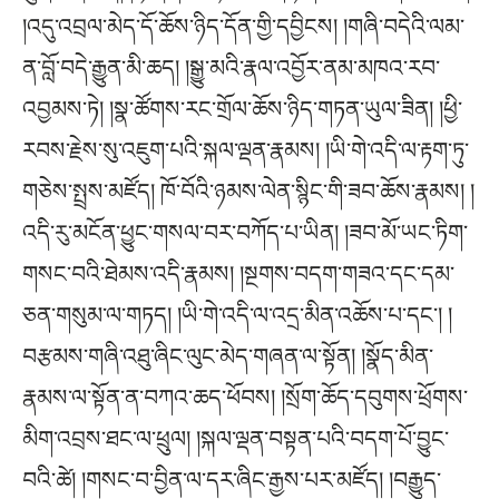
།འདུ་འབྲལ་མེད་དོ་ཆོས་ཉིད་དོན་གྱི་དབྱིངས། །གཞི་བདེའི་ལམ་
ན་བློ་བདེ་རྒྱུན་མི་ཆད། །སྒྱུ་མའི་རྣལ་འབྱོར་ནམ་མཁའ་རབ་
འབྱམས་ཏེ། །སྣ་ཚོགས་རང་གྲོལ་ཆོས་ཉིད་གཏན་ཡུལ་ཟིན། །ཕྱི་
རབས་རྗེས་སུ་འཇུག་པའི་སྐལ་ལྡན་རྣམས། །ཡི་གེ་འདི་ལ་རྟག་ཏུ་
གཅེས་སྤྲས་མཛོད། ཁོ་བོའི་ཉམས་ལེན་སྙིང་གི་ཟབ་ཆོས་རྣམས། །
འདི་རུ་མངོན་ཕྱུང་གསལ་བར་བཀོད་པ་ཡིན། །ཟབ་མོ་ཡང་ཏིག་
གསང་བའི་ཐེམས་འདི་རྣམས། །སྔགས་བདག་གཟའ་དང་དམ་
ཅན་གསུམ་ལ་གཏད། །ཡི་གེ་འདི་ལ་འདྲ་མིན་འཆོས་པ་དང༌། །
བརྩམས་གཞི་འཐུ་ཞིང་ལུང་མེད་གཞན་ལ་སྟོན། །སྣོད་མིན་
རྣམས་ལ་སྟོན་ན་བཀའ་ཆད་ཕོབས། །སྲོག་ཆོད་དབུགས་ཕྲོགས་
མིག་འབྲས་ཐང་ལ་ཕྲུལ། །སྐལ་ལྡན་བསྟན་པའི་བདག་པོ་བྱུང་
བའི་ཚེ། །གསང་བ་བྱིན་ལ་དར་ཞིང་རྒྱས་པར་མཛོད། །བརྒྱུད་