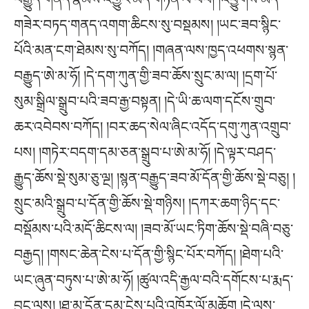
གཟེར་བཏད་གནད་འགག་ཆིངས་སུ་བསྡམས། །ཡང་ཟབ་སྙིང་
པོའི་མན་ངག་ཐེམས་སུ་བཀོད། །གཞན་ལས་ཁྱད་འཕགས་སྙན་
བརྒྱུད་ཨེ་མ་ཧོ། །དེ་དག་ཀུན་གྱི་ཟབ་ཆོས་སྲུང་མ་ལ། །དྲག་པོ་
སུམ་སྒྲིལ་སྒྲུབ་པའི་ཟབ་རྒྱ་བསྟན། །དེ་ཡི་ཆ་ལག་དངོས་གྲུབ་
ཆར་འབེབས་བཀོད། །བར་ཆད་སེལ་ཞིང་འདོད་དགུ་ཀུན་འགྲུབ་
པས། །གཏེར་བདག་དམ་ཅན་སྒྲུབ་པ་ཨེ་མ་ཧོ། །དེ་ལྟར་བཤད་
རྒྱུད་ཆོས་སྡེ་སུམ་ཅུ་ལྔ། །སྙན་བརྒྱུད་ཟབ་མོ་དོན་གྱི་ཆོས་སྡེ་བཅུ། །
སྲུང་མའི་སྒྲུབ་པ་དོན་གྱི་ཆོས་སྡེ་གཉིས། །དཀར་ཆག་ཉིད་དང་
བསྡོམས་པའི་མདོ་ཆིངས་ལ། །ཟབ་མོ་ཡང་ཏིག་ཆོས་སྡེ་བཞི་བཅུ་
བརྒྱད། །གསང་ཆེན་ངེས་པ་དོན་གྱི་སྙིང་པོར་བཀོད། །ཐེག་པའི་
ཡང་ཞུན་བཏུས་པ་ཨེ་མ་ཧོ། །ཚུལ་འདི་རྒྱལ་བའི་དགོངས་པ་རྨད་
བྱུང་ལས། །ཐ་མ་དོན་དམ་ངེས་པའི་འཁོར་ལོ་མཆོག །དེ་ལས་