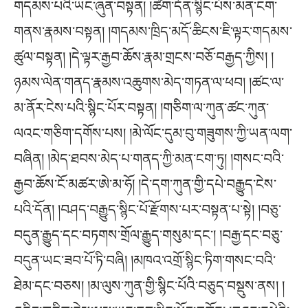
གདམས་པའི་ཡང་ཞུན་བསྟན། །ཚིག་དོན་སྙིང་པོས་མན་ངག་
གནས་རྣམས་བསྟན། །གདམས་ཁྲིད་མདོ་ཆིངས་ཇི་ལྟར་གདམས་
ཚུལ་བསྟན། །དེ་ལྟར་རྒྱབ་ཆོས་རྣམ་གྲངས་བཅོ་བརྒྱད་ཀྱིས། །
ཉམས་ལེན་གནད་རྣམས་འཆུགས་མེད་གཏན་ལ་ཕབ། །ཚང་ལ་
མ་ནོར་ངེས་པའི་སྙིང་པོར་བསྟན། །གཅིག་ལ་ཀུན་ཚང་ཀུན་
ལའང་གཅིག་དགོས་པས། །མེ་ལོང་དུམ་བུ་གཟུགས་ཀྱི་ཡན་ལག་
བཞིན། །མེད་ཐབས་མེད་པ་གནད་ཀྱི་མན་ངག་ཏུ། །གསང་བའི་
རྒྱབ་ཆོས་ངོ་མཚར་ཨེ་མ་ཧོ། །དེ་དག་ཀུན་གྱི་དཔེ་བརྒྱུད་ངེས་
པའི་དོན། །བཤད་བརྒྱུད་སྙིང་པོ་རྫོགས་པར་བསྟན་པ་སྟེ། །བཅུ་
བདུན་རྒྱུད་དང་བཏགས་གྲོལ་རྒྱུད་གསུམ་དང༌། །བརྒྱ་དང་བཅུ་
བདུན་ཡང་ཟབ་པོ་ཏི་བཞི། །མཁའ་འགྲོ་སྙིང་ཏིག་གསང་བའི་
ཐེམ་དང་བཅས། །མ་ལུས་ཀུན་གྱི་སྙིང་པོའི་བཅུད་བསྡུས་ནས། །