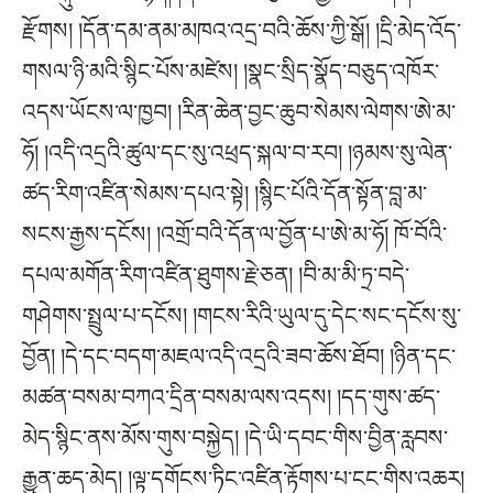
རྫོགས། །དོན་དམ་ནམ་མཁའ་འདྲ་བའི་ཆོས་ཀྱི་སྒོ། །དྲི་མེད་འོད་
གསལ་ཉི་མའི་སྙིང་པོས་མཛེས། །སྣང་སྲིད་སྣོད་བཅུད་འཁོར་
འདས་ཡོངས་ལ་ཁྱབ། །རིན་ཆེན་བྱང་ཆུབ་སེམས་ལེགས་ཨེ་མ་
ཧོ། །འདི་འདྲའི་ཚུལ་དང་སུ་འཕྲད་སྐལ་བ་རབ། །ཉམས་སུ་ལེན་
ཚད་རིག་འཛིན་སེམས་དཔའ་སྟེ། །སྙིང་པོའི་དོན་སྟོན་བླ་མ་
སངས་རྒྱས་དངོས། །འགྲོ་བའི་དོན་ལ་བྱོན་པ་ཨེ་མ་ཧོ། ཁོ་བོའི་
དཔལ་མགོན་རིག་འཛིན་ཐུགས་རྗེ་ཅན། །བི་མ་མི་ཏྲ་བདེ་
གཤེགས་སྤྲུལ་པ་དངོས། །གངས་རིའི་ཡུལ་དུ་དེང་སང་དངོས་སུ་
བྱོན། །དེ་དང་བདག་མཇལ་འདི་འདྲའི་ཟབ་ཆོས་ཐོབ། །ཉིན་དང་
མཚན་བསམ་བཀའ་དྲིན་བསམ་ལས་འདས། །དད་གུས་ཚད་
མེད་སྙིང་ནས་མོས་གུས་བསྐྱེད། །དེ་ཡི་དབང་གིས་བྱིན་རླབས་
རྒྱུན་ཆད་མེད། །ལྟ་དགོངས་ཏིང་འཛིན་རྟོགས་པ་ངང་གིས་འཆར།