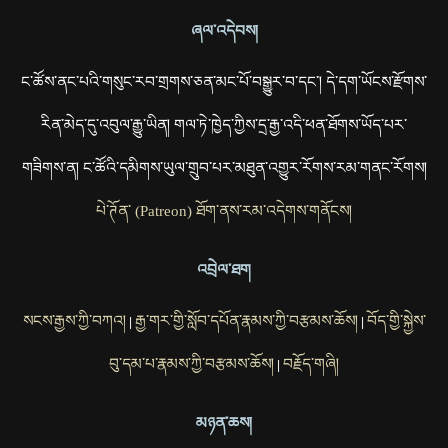
ཞལ་འདེབས།
ང་ཚོས་ནང་པའི་གསུང་རབ་གྲགས་ཅན་མང་པོ་བསྒྱུར་བ་དང་། དེ་དག་ཡོངས་རྫོགས་
རིན་མེད་དུ་འབུལ་རྒྱུ་ཡིན། གལ་ཏེ་ཁྱེད་ཀྱིས་དྲ་རྒྱ་འདི་ཕན་ཐོགས་ཡོད་པར་
གཟིགས་ན། ང་ཚོའི་དམིགས་ཡུལ་གྲུབ་པར་མཐུན་འགྱུར་རོགས་རམ་གནང་རོགས།
པེ་ཊོན་ (Patreon) ཐོག་ནས་རམ་འདེགས་གནོངས།
འབྲེལ་ཐག
སངས་རྒྱས་ཀྱི་བཀའ།
རྒྱ་གར་གྱི་སློབ་དཔོན་རྣམས་ཀྱི་བརྩམས་ཆོས།
བོད་གྱི་སྐྱེས་
|
|
བུ་དམ་པ་རྣམས་ཀྱི་བརྩམས་ཆོས།
བརྗོད་གཞི།
|
མཉན་ཆས།