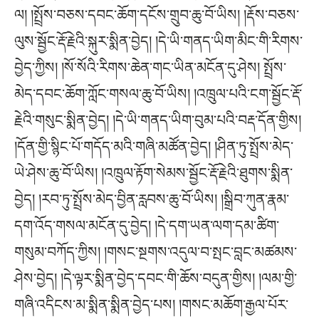
ལ། །སྤྲོས་བཅས་དབང་ཆོག་དངོས་གྲུབ་ཆུ་བོ་ཡིས། །རྡོས་བཅས་
ལུས་སྦྱོང་རྡོ་རྗེའི་སྐུར་སྨིན་བྱེད། །དེ་ཡི་གནད་ཡིག་མིང་གི་རིགས་
བྱེད་ཀྱིས། །སོ་སོའི་རིགས་ཆེན་གང་ཡིན་མངོན་དུ་ཤེས། སྤྲོས་
མེད་དབང་ཆོག་ཀློང་གསལ་ཆུ་བོ་ཡིས། །འཁྲུལ་པའི་ངག་སྦྱོང་རྡོ་
རྗེའི་གསུང་སྨིན་བྱེད། །དེ་ཡི་གནད་ཡིག་བུམ་པའི་བརྡ་དོན་གྱིས།
།དོན་གྱི་སྙིང་པོ་གདོད་མའི་གཞི་མཚོན་བྱེད། །ཤིན་ཏུ་སྤྲོས་མེད་
ཡེ་ཤེས་ཆུ་བོ་ཡིས། །འཁྲུལ་རྟོག་སེམས་སྦྱོང་རྡོ་རྗེའི་ཐུགས་སྨིན་
བྱེད། །རབ་ཏུ་སྤྲོས་མེད་བྱིན་རླབས་ཆུ་བོ་ཡིས། །སྒྲིབ་ཀུན་རྣམ་
དག་འོད་གསལ་མངོན་དུ་བྱེད། །དེ་དག་ཡན་ལག་དམ་ཚིག་
གསུམ་བཀོད་ཀྱིས། །གསང་སྔགས་འདུལ་བ་སྤང་བླང་མཚམས་
ཤེས་བྱེད། །དེ་ལྟར་སྨིན་བྱེད་དབང་གི་ཆོས་བདུན་གྱིས། །ལམ་གྱི་
གཞི་འདིངས་མ་སྨིན་སྨིན་བྱེད་པས། །གསང་མཆོག་རྒྱལ་པོར་