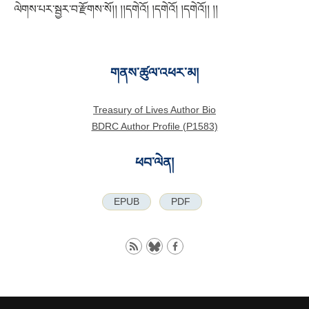
ལེགས་པར་སྦྱར་བ་རྫོགས་སོ།། །།དགེའོ། །དགེའོ། །དགེའོ།། །།
གནས་ཚུལ་འཕར་མ།
Treasury of Lives Author Bio
BDRC Author Profile (P1583)
ཕབ་ལེན།
EPUB
PDF