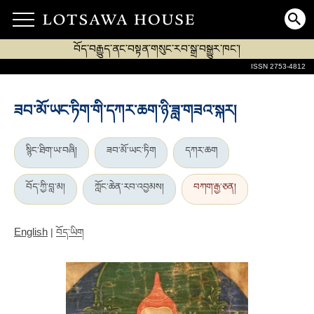
བོད་བརྒྱུད་ནང་བསྟན་གསུང་རབ་སྒྲ་བསྒྱུར་ཁང་།
ISSN 2753-4812
ཟབ་མོ་ཡང་ཏིག་གི་དཀར་ཆག་ཉི་ཟླ་གཟའ་སྐར།
སྙིང་ཐིག་ཡ་བཞི།
ཟབ་མོ་ཡང་ཏིག
དཀར་ཆག
བོད་ཀྱི་བླ་མ།
ཀློང་ཆེན་རབ་འབྱམས།
བཀག་རྒྱ་ཅན།
English
|
བོད་ཡིག