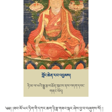
ཀློང་ཆེན་རབ་འབྱམས།
ཧི་མ་ལ་ཡའི་སྒྱུ་རྩལ་ཐོན་ཁུངས་ནས་བདག་དབང་
གནང་ཡོད།
༄༅། །ཟབ་མོ་ཡང་ཏིག་གི་དཀར་ཆག་ཉི་ཟླ་གཟའ་སྐར་ཞེས་བྱ་བ་བཞུགས་སོ། །