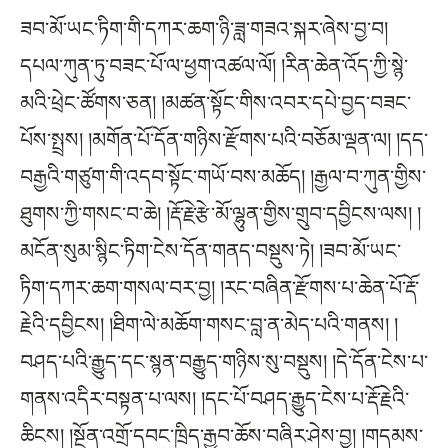
ཟབ་མོ་ཡང་ཏིག་གི་དཀར་ཆག་ཉི་ཟླ་གཟའ་སྐར་ཞེས་བྱ་བ།
དཔལ་ཀུན་ཏུ་བཟང་པོ་ལ་ཕྱག་འཚལ་ལོ། །རིན་ཆེན་འོད་ཀྱི་སྙེ་
མའི་ཕྲེང་ཚོགས་ཅན། །མཚན་སྟོང་གིས་འབར་དཔེ་བྱད་བཟང་
པོས་སྤྲས། །མགོན་པོ་དོན་གཉིས་རྫོགས་པའི་བཅོམ་ལྡན་ལ། །དད་
བརྒྱའི་གཙུག་གི་འདབ་སྟོང་གཡོ་བས་མཆོད། །རྒྱལ་བ་ཀུན་གྱིས་
ཐུགས་ཀྱི་གསང་བ་ཆེ། །རྡོ་རྗེ་རྩེ་མོ་ལྷུན་གྱིས་གྲུབ་དབྱིངས་ལས། །
མངོན་སུམ་སྙིང་ཏིག་ངེས་དོན་གནད་བསྡུས་ཏེ། །ཟབ་མོ་ཡང་
ཏིག་དཀར་ཆག་གསལ་བར་བྱ། །རང་བཞིན་རྫོགས་པ་ཆེན་པོ་རྡོ་
རྗེའི་དབྱིངས། །ཐིག་ལེ་མཆོག་གསང་བླ་ན་མེད་པའི་གནས། །
བཤད་པའི་རྒྱུད་དང་སྙན་བརྒྱུད་གཉིས་སུ་བསྡུས། །དེ་དོན་ངེས་པ་
གནས་འདིར་བསྟན་པ་ལས། །དང་པོ་བཤད་རྒྱུད་ངེས་པ་རྡོ་རྗེའི་
ཆིངས། །སྔོན་འགྲོ་དབང་ཁྲིད་རྒྱབ་ཆོས་བཞིར་ཤེས་བྱ། །གདམས་