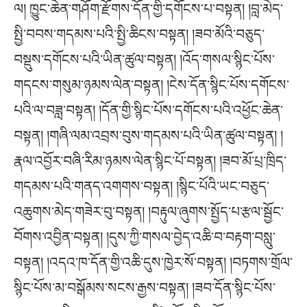
ལ། ཁྱུང་ཆེན་གཤོག་རྫོགས་དོན་གྱི་དགོངས་པ་བསྟན། །བླ་མེད་
སྤྱི་བབས་གདམས་པའི་སྤྱི་ཆིངས་བསྟན། །ཟབ་མོའི་བཅུད་
བསྡུས་དགོངས་པའི་ཡིན་ཚུལ་བསྟན། །འོད་གསལ་སྙིང་པོས་
གདངས་གསུམ་ཉམས་ལེན་བསྟན། །ངེས་དོན་སྙིང་པོས་དགོངས་
པའི་ལ་བཟླ་བསྟན། །དོན་གྱི་སྙིང་པོས་དགོངས་པའི་འཕྱོང་ཆེན་
བསྟན། །གཞི་ལམ་འབྲས་བུས་གདམས་པའི་ཡིན་ཚུལ་བསྟན། །
རྣལ་འབྱོར་བཞི་རིམ་ཉམས་ལེན་སྙིང་པོ་བསྟན། །ཟབ་མོ་པྲ་ཁྲིད་
གདམས་པའི་གནད་འགགས་བསྟན། །སྙིང་པོའི་ཡང་བཅུད་
འཆུགས་མེད་གཟེར་བུ་བསྟན། །བརྟུལ་ཞུགས་སྤྱོད་པ་རྩལ་སྦྱོང་
བོགས་འབྱིན་བསྟན། །དུས་ཀྱི་གསལ་བྱེད་འཆི་བ་བརྟག་བསླུ་
བསྟན། །འདའ་ཁ་དོན་གྱི་འཆི་དུས་ཁྱེར་སོ་བསྟན། །བཏགས་གྲོལ་
སྙིང་པོས་མ་བསྒོམས་སངས་རྒྱས་བསྟན། །ཟབ་དོན་སྙིང་པོས་