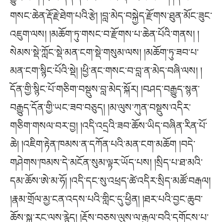
གསང་ཆེན་རྡོ་རྗེ་ཐེག་པའི་རྩེ། །བླ་མེད་བསྐྱེད་རྫོགས་ཐུན་མོང་ཟུང་
འཇུག་ལས། །མཆོག་ཏུ་གསང་བ་རྫོགས་པ་ཆེན་པོའི་གནས། །
སེམས་སྡེ་ཀློང་སྡེ་མན་ངག་སྡེ་གསུམ་ལས། །མཆོག་ཏུ་ཟབ་པ་
མན་ངག་སྙིང་པོའི་སྡེ། །ཕྱི་ནང་གསང་བ་བླ་ན་མེད་བཞི་ལས། །
དོན་གྱི་སྙིང་པོ་གཅིག་བསྡུས་བླ་མེད་སྐོར། །བཤད་བརྒྱུད་སྙན་
བརྒྱུད་དོན་གྱི་ཡང་ཟབ་བཅུད། །མ་ལུས་ཀུན་བསྡུས་འདིར་
གཅིག་གསལ་བར་བྱ། །འདི་འདྲའི་ཟབ་ཆོས་ཡིད་བཞིན་རིན་པོ་
ཆེ། །འཇིག་རྟེན་ཁམས་ན་དཀོན་པའི་མན་ངག་མཆོག །བདེ་
གཤེགས་ཁམས་དེ་མངོན་སུམ་ལྟར་ཡོད་པས། །སྲིད་པ་ཐ་མའི་
དམ་ཆོས་ཨེ་མ་ཧོ། །འདི་དང་སུ་འཕྲད་ཚེ་འདིར་སྲིད་མཚོ་བརྒལ།
།རྣམ་གྲོལ་མྱ་ངན་འདས་པའི་གླིང་དུ་ཕྱིན། །ཐར་པའི་བྱང་ཆུབ་
ཆོས་སྐུ་རང་ལས་རྙེད། །རྡོས་བཅས་ལུས་ལ་རྒྱལ་བའི་དགོངས་པ་