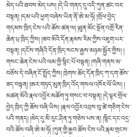
མེད་པའི་ཐབས་མེད་པས། །དེ་ཡི་གནད་དུ་འདི་ཀུན་ཚང་བར་
བསྟན། །དམ་པའི་ཕྱག་བཞེས་ཡིན་ནོ་ཨེ་མ་ཧོ། །གྲོལ་བྱེད་
གདམས་ཁྲིད་ངེས་པའི་ཆོས་ཚན་ལ། །ཐུན་མོང་སྔོན་འགྲོ་རིན་
ཆེན་པྲ་ཁྲིད་ཀྱིས། །ཟབ་མོའི་དོན་རྣམས་རིམ་ཀྱིས་འཇུག་པར་
བསྟན། །དངོས་གཞིའི་དོན་ཁྲིད་སངས་རྒྱས་མཉམ་སྦྱོར་གྱིས། །
གསང་ཆེན་ངེས་པའི་ལམ་གྱི་སྙིང་པོ་བསྟན། །གཞི་གནས་མ་
བཅོས་དེ་བཞིན་ངོ་སྤྲོད་ཀྱིས། ཁྲེགས་ཆོད་དོན་ཁྲིད་ཀ་དག་ཆོས་
ཟད་བསྟན། །ཨར་གཏད་མུན་ཁྲིད་འོད་གསལ་འཁོར་ལོ་ཡིས། །
མཚན་མོའི་རྣལ་འབྱོར་མཆོག་ཏུ་གསང་བ་བསྟན། །དེ་ལྟར་གྲོལ་
བྱེད་ཁྲིད་ཀྱི་ཆོས་བཞི་ཡིས། །རྣལ་འབྱོར་འབྲས་བུ་ཚེ་གཅིག་ངེས་
པའི་གནད། །མེད་དུ་མི་རུང་ཤིན་ཏུ་གཅེས་པས་ན། །སྙིང་དང་འདྲ་
བའི་ཆོས་བཞི་ཨེ་མ་ཧོ། །ཀུན་གྱི་རྒྱབ་ཆོས་ངེས་པའི་རྣམ་གྲངས་