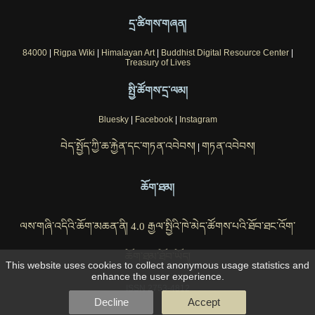
དྲ་ཚིགས་གཞན།
84000
|
Rigpa Wiki
|
Himalayan Art
|
Buddhist Digital Resource Center
|
Treasury of Lives
སྤྱི་ཚོགས་དྲ་ལམ།
Bluesky
|
Facebook
|
Instagram
བེད་སྤྱོད་ཀྱི་ཆ་རྐྱེན་དང་གཏན་འབེབས།
གཏན་འབེབས།
|
ཆོག་ཐམ།
ལས་གཞི་འདིའི་ཆོག་མཆན་ནི། 4.0 རྒྱལ་སྤྱིའི་ཁེ་མེད་ཚོགས་པའི་ཐོབ་ཐང་འོག་
ཆོག་ཐམ་ཐོབ་ཡོད།
This website uses cookies to collect anonymous usage statistics and
enhance the user experience.
ISSN 2753-4812
Decline
Accept