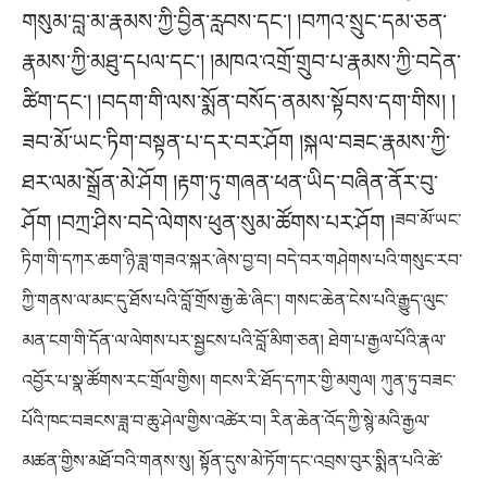
གསུམ་བླ་མ་རྣམས་ཀྱི་བྱིན་རླབས་དང༌། །བཀའ་སྲུང་དམ་ཅན་
རྣམས་ཀྱི་མཐུ་དཔལ་དང༌། །མཁའ་འགྲོ་གྲུབ་པ་རྣམས་ཀྱི་བདེན་
ཚིག་དང༌། །བདག་གི་ལས་སྨོན་བསོད་ནམས་སྟོབས་དག་གིས། །
ཟབ་མོ་ཡང་ཏིག་བསྟན་པ་དར་བར་ཤོག །སྐལ་བཟང་རྣམས་ཀྱི་
ཐར་ལམ་སྒྲོན་མེ་ཤོག །རྟག་ཏུ་གཞན་ཕན་ཡིད་བཞིན་ནོར་བུ་
ཤོག །བཀྲ་ཤིས་བདེ་ལེགས་ཕུན་སུམ་ཚོགས་པར་ཤོག །
ཟབ་མོ་ཡང་
ཏིག་གི་དཀར་ཆག་ཉི་ཟླ་གཟའ་སྐར་ཞེས་བྱ་བ། བདེ་བར་གཤེགས་པའི་གསུང་རབ་
ཀྱི་གནས་ལ་མང་དུ་ཐོས་པའི་བློ་གྲོས་རྒྱ་ཆེ་ཞིང༌། གསང་ཆེན་ངེས་པའི་རྒྱུད་ལུང་
མན་ངག་གི་དོན་ལ་ལེགས་པར་སྦྱངས་པའི་བློ་མིག་ཅན། ཐེག་པ་རྒྱལ་པོའི་རྣལ་
འབྱོར་པ་སྣ་ཚོགས་རང་གྲོལ་གྱིས། གངས་རི་ཐོད་དཀར་གྱི་མགུལ། ཀུན་ཏུ་བཟང་
པོའི་ཁང་བཟངས་ཟླ་བ་ཆུ་ཤེལ་གྱིས་འཚེར་བ། རིན་ཆེན་འོད་ཀྱི་སྙེ་མའི་རྒྱལ་
མཚན་གྱིས་མཐོ་བའི་གནས་སུ། སྟོན་དུས་མེ་ཏོག་དང་འབྲས་བུར་སྨིན་པའི་ཚེ་