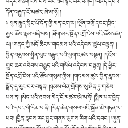
འདིར་གཅིག་ངེས་པས་ཡང་ཟབ་སྙིང་པོར་བཀོད། །བཤད་དཔེའི་
དོན་བརྒྱུད་ངོ་མཚར་ཨེ་མ་ཧོ། །
༈ སྙན་རྒྱུད་སྙིང་པོ་དོན་གྱི་མན་ངག་ལ། །སྔོན་འགྲོ་དབང་ཁྲིད་
རྒྱབ་ཆོས་རྣམ་བཞི་ལས། །ཐོག་མར་སྔོན་འགྲོ་ངེས་པའི་ཆོས་ཚན་
ལ། །གནད་ཀྱི་མདོ་ཆིངས་གདམས་པའི་འདེབས་ཚུལ་བསྟན། །
བྱིན་བརླབས་སྤྲིན་ཕུང་བརྒྱུད་པའི་ཕྱག་འཚལ་བསྟན། །དངོས་
གྲུབ་ཆར་འབེབས་བརྒྱུད་པའི་གསོལ་འདེབས་བསྟན། །དེ་ཕྱིར་
སྔོན་འགྲོ་ངེས་པའི་ཆོས་གསུམ་གྱིས། །གདམས་ཚུལ་བྱིན་རླབས་
སྣོད་དུ་རུང་བར་བསྟན། །ཉམས་ལེན་གྲོགས་སུ་ཤིན་ཏུ་གཅེས་
པས་ན། །མེད་པའི་ཐབས་མེད་ངོ་མཚར་ཨེ་མ་ཧོ། །སྨིན་པར་བྱེད་
པའི་དབང་གི་རིམ་པ་ནི། །རིན་ཆེན་གསལ་བའི་སྒྲོན་མེ་གཏན་ལ་
ཕབ། །བྱིན་རླབས་རང་བྱུང་གནས་ལུགས་རིག་པའི་དབང༌། །ཀུན་