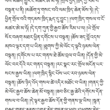
ལས་མཆོག་གྱུར་ངོ་མཚར་ཨེ་མ་ཧོ། །གྲོལ་བྱེད་ཁྲིད་ཀྱི་རིམ་པ་
བསྟན་པ་ནི། །མཆོག་ཏུ་གསང་བའི་ལམ་ཁྲིད་ཆེན་མོས་ཏེ། །དེ་
ཕྱིན་གྲོལ་བའི་གདམས་ཁྲིད་རྨད་དུ་བྱུང༌། །ལག་ཁྲིད་གསལ་བ་ངོ་
མཚར་ཨེ་མ་ཧོ། །དེ་དག་ཀུན་གྱི་རྒྱབ་ཆོས་རིམ་པ་ལ། །ཡེ་གྲོལ་
སོར་བཞག་མཐར་ཕྱིན་དགོངས་པ་བསྟན། །ཆོས་ཟད་བློ་འདས་
མཁའ་ལྟར་དག་པ་ཡིན། །ཐུགས་ཀྱི་མེ་ལོང་ད་ལྟའི་ཉམས་ལེན་
བསྟན། །དགོངས་པ་རང་གནས་ཐེ་ཚོམ་བྲལ་བ་ཡིན། །དོན་གྱི་མེ་
ལོང་བར་དོའི་རང་གནད་བསྟན། །རང་སྣང་རང་གྲོལ་མངོན་པར་
སངས་རྒྱས་ཡིན། །ལག་ཁྲིད་སྙིང་པོས་ཡང་རབ་ཉམས་ལེན་
བསྟན། །ཆོས་ཉིད་འོད་གསལ་ཚེ་འདིར་མཐོང་བ་ཡིན། །གནད་ཀྱི་
མེ་ལོང་རྒྱབ་ཆོས་ཆེན་མོ་བསྟན། །ཟབ་ཅིང་རྒྱ་ཆེའི་དགོངས་དོན་
གསལ་བ་ཡིན། །དེ་ལྟར་རྒྱབ་ཆོས་དོན་གྱི་གནས་ལྔ་ཡིས། །སྙན་
བརྒྱུད་གནད་རྣམས་འགྱུར་མེད་གཏན་ལ་ཕབ། །འཕྱུགས་མེད་